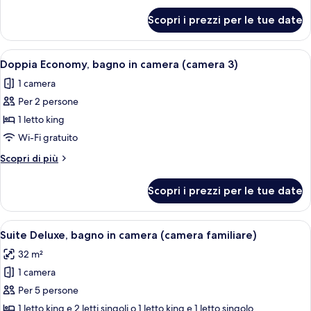
camera
per
Scopri i prezzi per le tue date
Tripla
(camera
Basic,
2)
bagno
Apri
Un letto singolo con struttura in meta
8
in
Doppia Economy, bagno in camera (camera 3)
tutte
camera
1 camera
(camera
le
2)
Per 2 persone
foto
per
1 letto king
Doppia
Wi-Fi gratuito
Economy,
Altri
Scopri di più
bagno
dettagli
in
per
Scopri i prezzi per le tue date
Doppia
camera
Economy,
(camera
bagno
Apri
Una camera da letto con un letto, com
3)
11
in
Suite Deluxe, bagno in camera (camera familiare)
tutte
camera
32 m²
(camera
le
3)
1 camera
foto
per
Per 5 persone
Suite
1 letto king e 2 letti singoli o 1 letto king e 1 letto singolo