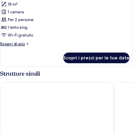
(Camera
18 m²
5)
le
1 camera
foto
per
Per 2 persone
Doppia
1 letto king
Superior,
Wi-Fi gratuito
bagno
Altri
Scopri di più
privato
dettagli
(Camera
per
Scopri i prezzi per le tue date
Doppia
6)
Superior,
bagno
Strutture simili
privato
(Camera
Bracco Rooms and Suites
Hotel Na
6)