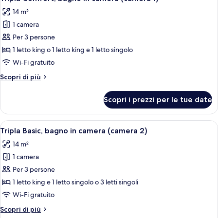
tutte
14 m²
le
1 camera
foto
per
Per 3 persone
Tripla
1 letto king o 1 letto king e 1 letto singolo
Comfort,
Wi-Fi gratuito
bagno
Altri
Scopri di più
in
dettagli
camera
per
Scopri i prezzi per le tue date
Tripla
(camera
Comfort,
1)
bagno
Apri
Una camera da letto con un letto, una
5
in
Tripla Basic, bagno in camera (camera 2)
tutte
camera
14 m²
(camera
le
1)
1 camera
foto
per
Per 3 persone
Tripla
1 letto king e 1 letto singolo o 3 letti singoli
Basic,
Wi-Fi gratuito
bagno
Altri
Scopri di più
in
dettagli