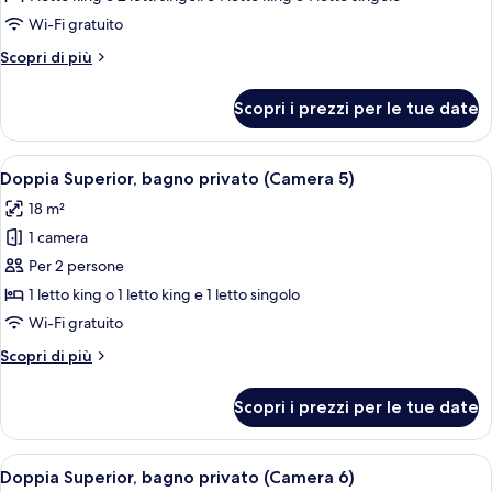
Deluxe,
Wi-Fi gratuito
bagno
Altri
Scopri di più
in
dettagli
camera
per
Scopri i prezzi per le tue date
Suite
(camera
Deluxe,
familiare)
bagno
Apri
Una camera da letto moderna con un le
6
in
Doppia Superior, bagno privato (Camera 5)
tutte
camera
18 m²
(camera
le
familiare)
1 camera
foto
per
Per 2 persone
Doppia
1 letto king o 1 letto king e 1 letto singolo
Superior,
Wi-Fi gratuito
bagno
Altri
Scopri di più
privato
dettagli
(Camera
per
Scopri i prezzi per le tue date
Doppia
5)
Superior,
bagno
Apri
Una camera da letto con un letto di l
11
privato
Doppia Superior, bagno privato (Camera 6)
tutte