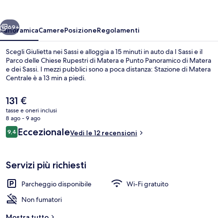
ietro
Avanti
69+
Panoramica
Camere
Posizione
Regolamenti
Scegli Giulietta nei Sassi e alloggia a 15 minuti in auto da I Sassi e il
Parco delle Chiese Rupestri di Matera e Punto Panoramico di Matera
e dei Sassi. I mezzi pubblici sono a poca distanza: Stazione di Matera
Centrale è a 13 min a piedi.
Il
131 €
prezzo
tasse e oneri inclusi
attuale
8 ago - 9 ago
è
Recensioni
Eccezionale
9,4
Colazione a pagamento
Vedi le 12 recensioni
131 €
9,4 su 10
Servizi più richiesti
Parcheggio disponibile
Wi-Fi gratuito
Non fumatori
Mostra tutto