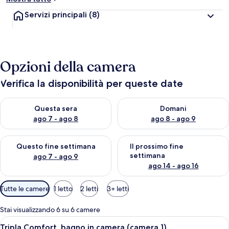
Servizi principali
(8)
Opzioni della camera
Verifica la disponibilità per queste date
Verifica la disponibilità per questa sera, ago 7 - ago 8
Verifica la disponibilità per d
Questa sera
Domani
ago 7 - ago 8
ago 8 - ago 9
Verifica la disponibilità per questo fine settimana, ago 7 - ago
Verifica la disponibilità per il
Questo fine settimana
Il prossimo fine
settimana
ago 7 - ago 9
ago 14 - ago 16
Filtri
Tutte le camere
1 letto
2 letti
3+ letti
disponibili
per
Stai visualizzando 6 su 6 camere
le
Apri
Una camera da letto ordinata con un l
9
Tripla Comfort, bagno in camera (camera 1)
camere