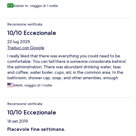
kleber m, viaggio di 1 notte
Recensione verificata
10/10 Eccezionale
22 lug 2025
Traduci con Google
I really liked that there was everything you could need to be
comfortable. You can tell there is someone considerate behind
the administration. There was abundant drinking water, teas
and coffee, water boiler, cups, etc in the common area. In the
bathroom, shower cap, soap, and other amenities, enough
towels for all the guests (this is not always the case). The family
MAIA, viaggio di 1 notte
room was great with two rooms and ac in each one. Wifi worked
well and the owner is super nice. Breakfast was simple but
appreciated, some eggs would have been nice. Great location
Recensione verificata
and easy affordable parking nearby. Thanks for a lovely stay,
would definitely return.
10/10 Eccezionale
16 set 2019
Piacevole fine settimana.