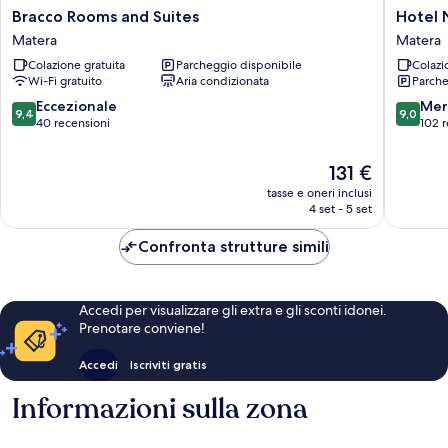
Bracco
Hotel
Bracco Rooms and Suites
Hotel 
Rooms
Naziona
Matera
Matera
and
Matera
Colazione gratuita
Parcheggio disponibile
Colazi
Suites
Wi-Fi gratuito
Aria condizionata
Parche
Matera
9.4
9.0
Eccezionale
Mer
9,4
9,0
su
su
40 recensioni
102 r
10,
10,
Eccezionale,
Meravigl
Il
131 €
40
102
prezzo
tasse e oneri inclusi
recensioni
recensio
attuale
4 set - 5 set
è
131 €
Confronta strutture simili
Accedi per visualizzare gli extra e gli sconti idonei.
Prenotare conviene!
Accedi
Iscriviti gratis
Informazioni sulla zona