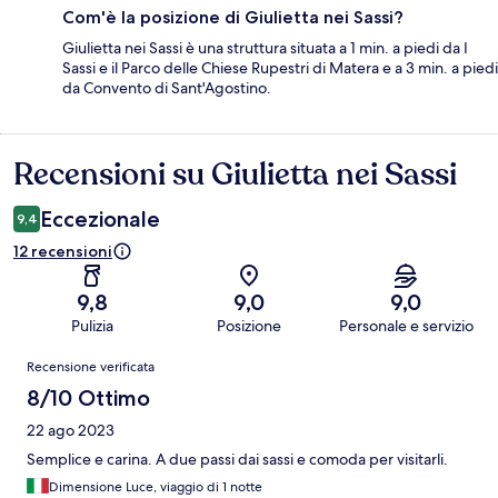
Com'è la posizione di Giulietta nei Sassi?
Giulietta nei Sassi è una struttura situata a 1 min. a piedi da I
Sassi e il Parco delle Chiese Rupestri di Matera e a 3 min. a piedi
da Convento di Sant'Agostino.
Recensioni su Giulietta nei Sassi
Recensioni
Eccezionale
9,4
12 recensioni
9,8
9,0
9,0
Pulizia
Posizione
Personale e servizio
Recensioni
Recensione verificata
8/10 Ottimo
22 ago 2023
Semplice e carina. A due passi dai sassi e comoda per visitarli.
Dimensione Luce, viaggio di 1 notte