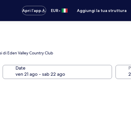
•
Apri l’app
EUR
Aggiungi la tua struttura
si di Eden Valley Country Club
Date
P