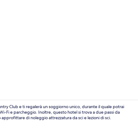
Camera Delux
ntry Club e ti regalerà un soggiorno unico, durante il quale potrai
si Wi-Fi e parcheggio. Inoltre, questo hotel si trova a due passi da
 approfittare di noleggio attrezzatura da sci e lezioni di sci.
Facciata dell