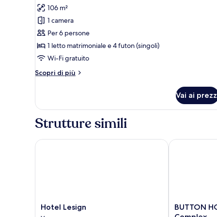
tutte
for
106 m²
slopeview&futon
le
upon
1 camera
foto
CI)
per
Per 6 persone
Attico
1 letto matrimoniale e 4 futon (singoli)
(32,
Wi-Fi gratuito
slopeview&futon:extra
Altri
Scopri di più
fee
dettagli
onsite)
per
Vai ai prezz
Attico
(32,
slopeview&futon:extra
Strutture simili
fee
onsite)
Hotel Lesign
BUTTON HOTE
Hotel
BUTTON
Hotel Lesign
BUTTON HO
Lesign
HOTEL
Complex