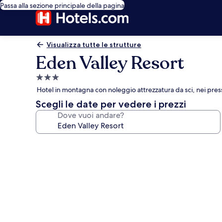
Passa alla sezione principale della pagina
Visualizza tutte le strutture
Eden Valley Resort
Struttura
a
Hotel in montagna con noleggio attrezzatura da sci, nei pres
3.0
Scegli le date per vedere i prezzi
stelle
Dove vuoi andare?
Galleria
fotografica
per
Eden
Valley
Resort