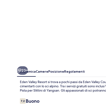
23+
Panoramica
Camere
Posizione
Regolamenti
Eden Valley Resort si trova a pochi passi da Eden Valley Cou
cimentarti con lo sci alpino. Tra i servizi gratuiti sono inclu
Pista per Slittini di Yangsan. Gli appassionati di sci potranno
Recensioni
Buono
7,2
7,2 su 10