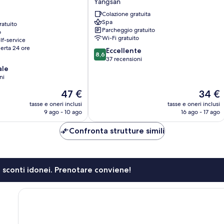
Yangsan
Yangsan
Colazione gratuita
Spa
ratuito
Parcheggio gratuito
o
Wi-Fi gratuito
lf-service
erta 24 ore
8.6
Eccellente
8,6
su
37 recensioni
10,
ale
Eccellente,
ni
37
Il
Il
47 €
34 €
recensioni
prezzo
prezzo
tasse e oneri inclusi
tasse e oneri inclusi
attuale
attuale
9 ago - 10 ago
16 ago - 17 ago
è
è
47 €
34 €
Confronta strutture simili
li sconti idonei. Prenotare conviene!