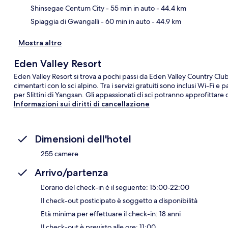
Shinsegae Centum City
- 55 min in auto
- 44.4 km
Spiaggia di Gwangalli
- 60 min in auto
- 44.9 km
Mostra altro
Eden Valley Resort
Eden Valley Resort si trova a pochi passi da Eden Valley Country Club
cimentarti con lo sci alpino. Tra i servizi gratuiti sono inclusi Wi-Fi e
per Slittini di Yangsan. Gli appassionati di sci potranno approfittare d
Informazioni sui diritti di cancellazione
Dimensioni dell'hotel
255 camere
Arrivo/partenza
L'orario del check-in è il seguente: 15:00-22:00
Il check-out posticipato è soggetto a disponibilità
Età minima per effettuare il check-in: 18 anni
Il check-out è previsto alle ore: 11:00