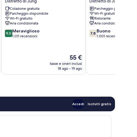
Distretto di Jung
Distretto di Jung
Daegu
Hotel
Colazione gratuita
Parcheggio gratuito
Dongseong-
Distretto
Parcheggio disponibile
Wi-Fi gratuito
ro
di
Wi-Fi gratuito
Ristorante
Distretto
Jung
Aria condizionata
Aria condizionata
di
9.0
7.8
Meraviglioso
Buono
Jung
9,0
7,8
su
su
1.011 recensioni
1.001 recensioni
10,
10,
Meraviglioso,
Buono,
1.011
1.001
Il
55 €
recensioni
recensioni
prezzo
tasse e oneri inclusi
t
attuale
18 ago - 19 ago
è
55 €
Accedi
Iscriviti gratis