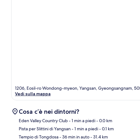
1206, Eosil-ro Wondong-myeon, Yangsan, Gyeongsangnam, 5
Vedi sulla mappa
Cosa c’è nei dintorni?
Eden Valley Country Club
- 1 min a piedi
- 0.0 km
Pista per Slittini di Yangsan
- 1 min a piedi
- 0.1 km
Ma
Tempio di Tongdosa
- 36 min in auto
- 31.4 km