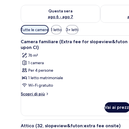
Verifica la disponibilità per questa sera, ago 6 - ago
Verifica la di
Questa sera
ago 6 - ago 7
Filtri
Tutte le camere
1 letto
3+ letti
disponibili
Apri
Una cucina moderna con mobili
per
6
Camera familiare (Extra fee for slopeview&futon
tutte
le
upon CI)
le
camere
76 m²
foto
1 camera
per
Per 4 persone
Camera
familiare
1 letto matrimoniale
(Extra
Wi-Fi gratuito
fee
Altri
Scopri di più
for
dettagli
slopeview&futon
per
Vai ai prezz
Camera
upon
familiare
CI)
(Extra
Apri
Pista da sci innevata con impiant
8
fee
Attico (32, slopeview&futon:extra fee onsite)