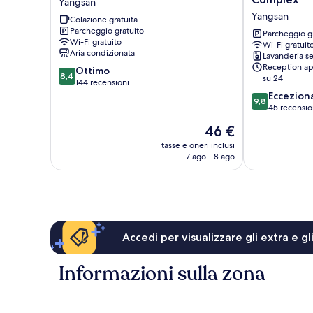
Yangsan
Yangsan
Yangsan
Yangsan
Colazione gratuita
Sports
Parcheggio gratuito
Complex
Parcheggio g
Wi-Fi gratuito
Wi-Fi gratuit
Yangsan
Aria condizionata
Lavanderia se
Reception ap
8.4
Ottimo
8,4
su 24
su
144 recensioni
10,
9.8
Eccezion
9,8
Ottimo,
su
45 recensio
144
10,
Il
46 €
recensioni
Eccezionale,
prezzo
45
tasse e oneri inclusi
attuale
7 ago - 8 ago
recensioni
è
46 €
Accedi per visualizzare gli extra e g
Informazioni sulla zona