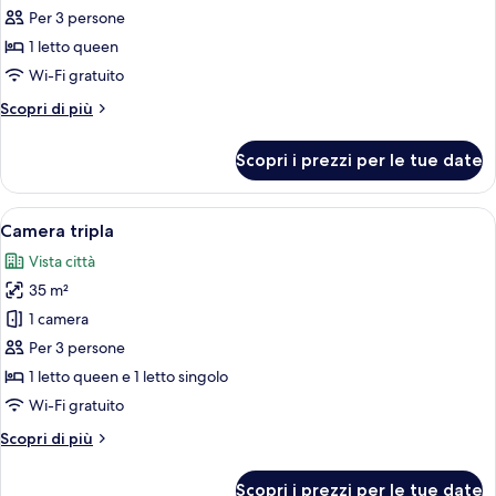
Per 3 persone
foto
per
1 letto queen
Camera
Wi-Fi gratuito
doppia,
Altri
Scopri di più
balcone
dettagli
per
Scopri i prezzi per le tue date
Camera
doppia,
balcone
Apri
Una camera da letto con parete in piet
3
Camera tripla
tutte
Vista città
le
35 m²
foto
per
1 camera
Camera
Per 3 persone
tripla
1 letto queen e 1 letto singolo
Wi-Fi gratuito
Altri
Scopri di più
dettagli
per
Scopri i prezzi per le tue date