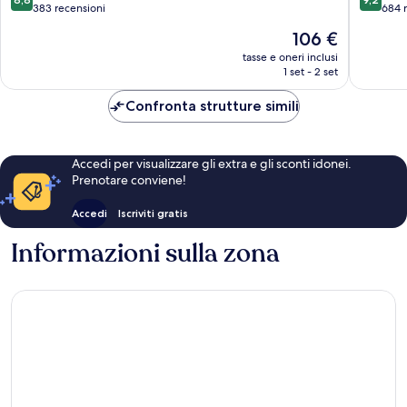
su
su
383 recensioni
684 
10,
10,
Il
106 €
Eccellente,
Meravigl
prezzo
383
684
tasse e oneri inclusi
attuale
1 set - 2 set
recensioni
recensio
è
106 €
Confronta strutture simili
Accedi per visualizzare gli extra e gli sconti idonei.
Prenotare conviene!
Accedi
Iscriviti gratis
Informazioni sulla zona