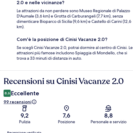
2.0 e nelle vicinanze?
Le attrazioni da non perdere sono Museo Regionale di Palazzo
D'Aumale (3,6 km) e Grotta di Carburangeli (7,7 km), senza
dimenticare Bioparco di Sicilia (9,6 km) e Castello di Carini (12,6
km).
Com'è la posizione di Cinisi Vacanze 2.0?
Se scegli Cinisi Vacanze 2.0, potrai dormire al centro di Cinisi. Le
attrazioni più famose includono Spiaggia di Mondello, che si
trova a 33 minuti di distanza in auto.
Recensioni su Cinisi Vacanze 2.0
Recensioni
Eccellente
8,6
99 recensioni
9,2
7,6
8,8
Pulizia
Posizione
Personale e servizio
Recensioni
Recensione verificata