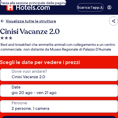
Passa alla sezione principale della pagina
Scarica l’app
Visualizza tutte le strutture
Cinisi Vacanze 2.0
Struttura
a
Bed and breakfast che ammette animali con collegamento a un centro
3.0
commerciale, non distante da Museo Regionale di Palazzo D'Aumale
stelle
Scegli le date per vedere i prezzi
Dove vuoi andare?
Date
Persone