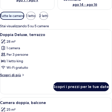
ago 7 - ago 9
ago 14 - ago 16
Filtri
Tutte le camere
1 letto
2 letti
disponibili
per
Stai visualizzando 5 su 5 camere
le
Apri
Camera da letto con parete in pietra,
8
Doppia Deluxe, terrazzo
camere
tutte
28 m²
le
1 camera
foto
per
Per 3 persone
Doppia
1 letto king
Deluxe,
Wi-Fi gratuito
terrazzo
Altri
Scopri di più
dettagli
per
Scopri i prezzi per le tue date
Doppia
Deluxe,
terrazzo
Apri
Camera doppia, balcone | Biancheria in
4
Camera doppia, balcone
tutte
25 m²
le