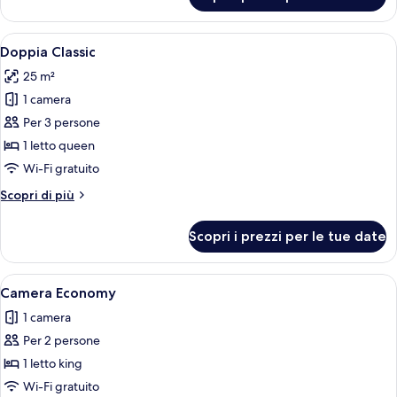
Camera
tripla
Apri
Una camera da letto con parete in piet
4
Doppia Classic
tutte
25 m²
le
1 camera
foto
per
Per 3 persone
Doppia
1 letto queen
Classic
Wi-Fi gratuito
Altri
Scopri di più
dettagli
per
Scopri i prezzi per le tue date
Doppia
Classic
Apri
Una camera da letto con parete in piet
1
Camera Economy
tutte
1 camera
le
Per 2 persone
foto
per
1 letto king
Camera
Wi-Fi gratuito