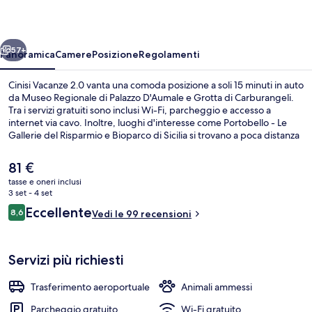
ietro
Avanti
57+
Panoramica
Camere
Posizione
Regolamenti
Cinisi Vacanze 2.0 vanta una comoda posizione a soli 15 minuti in auto
da Museo Regionale di Palazzo D'Aumale e Grotta di Carburangeli.
Tra i servizi gratuiti sono inclusi Wi-Fi, parcheggio e accesso a
internet via cavo. Inoltre, luoghi d'interesse come Portobello - Le
Gallerie del Risparmio e Bioparco di Sicilia si trovano a poca distanza
in auto dalla struttura.
Il
81 €
prezzo
tasse e oneri inclusi
attuale
3 set - 4 set
Navetta gratuita per la spiaggia
è
Recensioni
Eccellente
8,6
Vedi le 99 recensioni
81 €
8,6 su 10
Servizi più richiesti
Trasferimento aeroportuale
Animali ammessi
Parcheggio gratuito
Wi-Fi gratuito