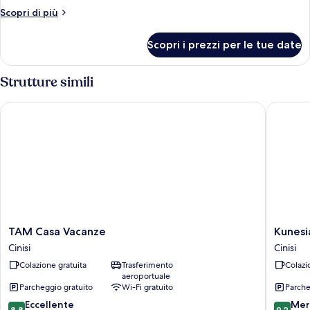
Economy
Altri
Scopri di più
dettagli
per
Scopri i prezzi per le tue date
Camera
Economy
Strutture simili
TAM Casa Vacanze
Kunesias
TAM
Kunesia
TAM Casa Vacanze
Kunesi
Casa
Cinisi
Cinisi
Cinisi
Vacanze
Colazione gratuita
Trasferimento
Colazi
Cinisi
aeroportuale
Parcheggio gratuito
Wi-Fi gratuito
Parche
8.8
9.2
Eccellente
Mer
8,8
9,2