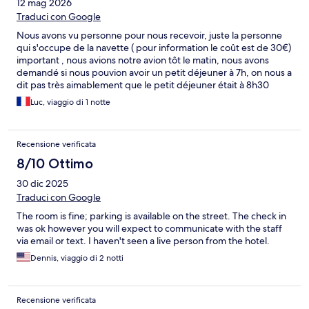
12 mag 2026
Traduci con Google
Nous avons vu personne pour nous recevoir, juste la personne
qui s'occupe de la navette ( pour information le coût est de 30€)
important , nous avions notre avion tôt le matin, nous avons
demandé si nous pouvion avoir un petit déjeuner à 7h, on nous a
dit pas très aimablement que le petit déjeuner était à 8h30
donc impossible . aucun effort pour dire deux mots en Français.
Luc, viaggio di 1 notte
Très déçu
Recensione verificata
8/10 Ottimo
30 dic 2025
Traduci con Google
The room is fine; parking is available on the street. The check in
was ok however you will expect to communicate with the staff
via email or text. I haven't seen a live person from the hotel.
Dennis, viaggio di 2 notti
Recensione verificata