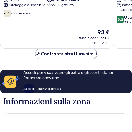
Piscina
Animali ammessi
Piscin
Parcheggio disponibile
Wi-Fi gratuito
Trasfe
aeropo
6.4
6,4
255 recensioni
8.2
Ott
su
8,2
su
98 r
10,
10,
255
Il
93 €
Ottimo,
recensioni
prezzo
98
tasse e oneri inclusi
attuale
1 set - 2 set
recensio
è
93 €
Confronta strutture simili
Accedi per visualizzare gli extra e gli sconti idonei.
Prenotare conviene!
Accedi
Iscriviti gratis
Informazioni sulla zona