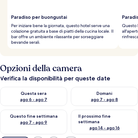
Paradiso per buongustai
Paradi
Per iniziare bene la giornata, questo hotel serve una
Questo h
colazione gratuita a base di piatti della cucina locale. Il
all'aper
bar offre un ambiente rilassante per sorseggiare
rinfresca
bevande serali.
Opzioni della camera
Verifica la disponibilità per queste date
Verifica la disponibilità per questa sera, ago 6 - ago 7
Verifica la disponibilità per d
Questa sera
Domani
ago 6 - ago 7
ago 7 - ago 8
Verifica la disponibilità per questo fine settimana, ago 7 - ago
Verifica la disponibilità per il
Questo fine settimana
Il prossimo fine
settimana
ago 7 - ago 9
ago 14 - ago 16