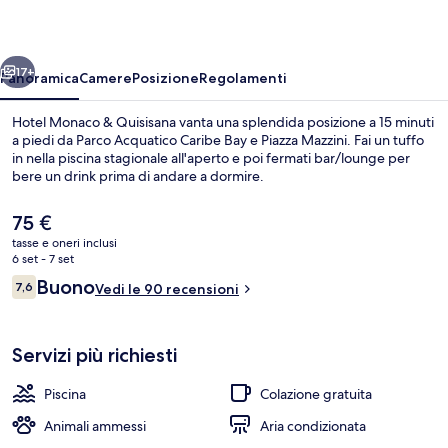
Quisisana
ietro
Avanti
17+
Panoramica
Camere
Posizione
Regolamenti
Hotel Monaco & Quisisana vanta una splendida posizione a 15 minuti
a piedi da Parco Acquatico Caribe Bay e Piazza Mazzini. Fai un tuffo
in nella piscina stagionale all'aperto e poi fermati bar/lounge per
bere un drink prima di andare a dormire.
Il
75 €
prezzo
tasse e oneri inclusi
attuale
6 set - 7 set
è
Recensioni
Buono
7,6
Piscina stagionale all'aperto
Vedi le 90 recensioni
75 €
7,6 su 10
Servizi più richiesti
Piscina
Colazione gratuita
Animali ammessi
Aria condizionata