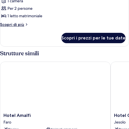
1 camera
foto
per
Per 2 persone
Suite
1 letto matrimoniale
Junior,
Altri
Scopri di più
vista
dettagli
mare
per
Scopri i prezzi per le tue date
Suite
parziale
Junior,
vista
Strutture simili
mare
parziale
Hotel Amalfi
Hotel C
Hotel
Hotel
Hotel Amalfi
Hotel
Amalfi
Colomb
Faro
Jesolo
Faro
Jesolo