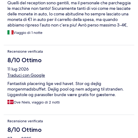
Quelli del reception sono gentili, ma il personale che parcheggia
le macchine non tanto! Sicuramente tanti di voi come me lasciate
delle monete in auto, Io come abitudine ho sempre lasciato una
moneta di €1 in auto per il carrello della spesa, ma quando
abbiamo ripreso l’auto non c’era piu! Avrò perso massimo 3-4€,
ma questo gesto non mi piace
Viaggio di 1 notte
Recensione verificata
8/10 Ottimo
11 lug 2026
Traduci con Google
Fantastisk placering lige ved havet. Stor og dejlig
morgenmadsbuffet. Dejlig pool og nem adgang til stranden.
Liggestole og parasoller burde være gratis for gæsterne.
Ove Niels, viaggio di 2 notti
Recensione verificata
8/10 Ottimo