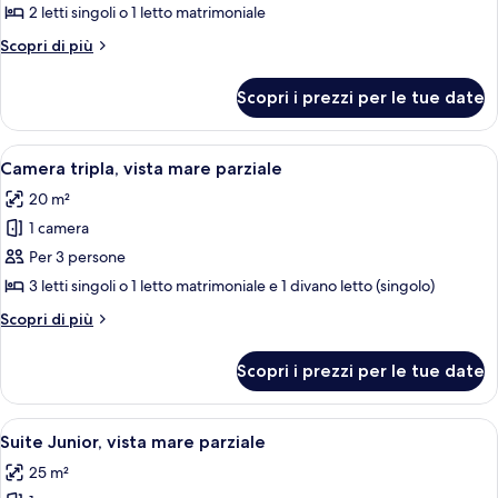
con
2 letti singoli o 1 letto matrimoniale
letto
Altri
Scopri di più
matrimoniale
dettagli
per
o
Scopri i prezzi per le tue date
Camera
2
con
letti
letto
Apri
Una camera d'albergo con un letto, una
3
singoli,
matrimoniale
Camera tripla, vista mare parziale
tutte
o
vista
20 m²
2
le
mare
letti
1 camera
foto
parziale
singoli,
per
Per 3 persone
vista
Camera
mare
3 letti singoli o 1 letto matrimoniale e 1 divano letto (singolo)
parziale
tripla,
Altri
Scopri di più
vista
dettagli
mare
per
Scopri i prezzi per le tue date
Camera
parziale
tripla,
vista
Apri
Una camera d'albergo con un letto, una
5
mare
Suite Junior, vista mare parziale
tutte
parziale
25 m²
le