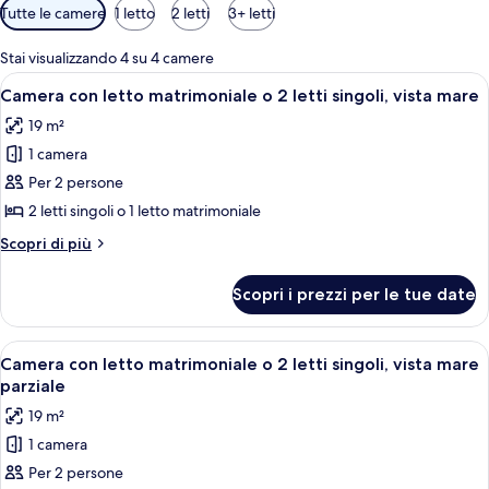
Filtri
Tutte le camere
1 letto
2 letti
3+ letti
disponibili
per
Stai visualizzando 4 su 4 camere
le
Apri
Una camera d'albergo con due letti, un
3
Camera con letto matrimoniale o 2 letti singoli, vista mare
camere
tutte
19 m²
le
1 camera
foto
per
Per 2 persone
Camera
2 letti singoli o 1 letto matrimoniale
con
Altri
Scopri di più
letto
dettagli
matrimoniale
per
Scopri i prezzi per le tue date
Camera
o
con
2
letto
Apri
Una camera d'albergo con due letti, u
letti
3
matrimoniale
Camera con letto matrimoniale o 2 letti singoli, vista mare
tutte
o
singoli,
parziale
2
le
vista
19 m²
letti
foto
mare
singoli,
1 camera
per
vista
Per 2 persone
Camera
mare