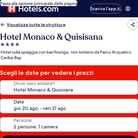
Passa alla sezione principale della pagina
Scarica l’app
Visualizza tutte le strutture
Hotel Monaco & Quisisana
Struttura
a
Hotel sulla spiaggia con bar/lounge, non lontano da Parco Acquatico
4.0
Caribe Bay
stelle
Scegli le date per vedere i prezzi
Dove vuoi andare?
Date
Persone