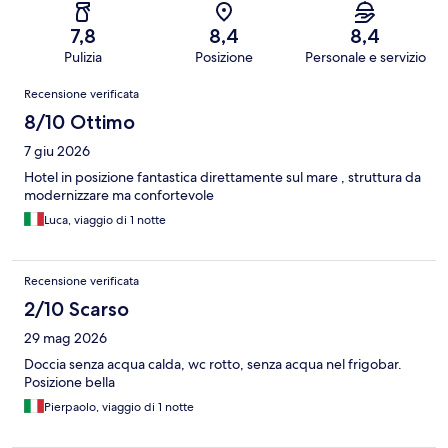
7,8
8,4
8,4
Pulizia
Posizione
Personale e servizio
Recensioni
Recensione verificata
8/10 Ottimo
7 giu 2026
Hotel in posizione fantastica direttamente sul mare , struttura da
modernizzare ma confortevole
Luca, viaggio di 1 notte
Recensione verificata
2/10 Scarso
29 mag 2026
Doccia senza acqua calda, wc rotto, senza acqua nel frigobar.
Posizione bella
Pierpaolo, viaggio di 1 notte