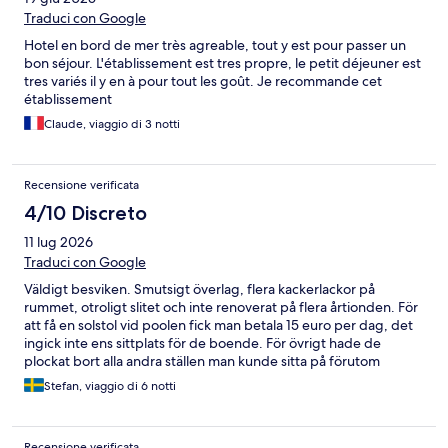
Traduci con Google
Hotel en bord de mer très agreable, tout y est pour passer un
bon séjour. L'établissement est tres propre, le petit déjeuner est
tres variés il y en à pour tout les goût. Je recommande cet
établissement
Claude, viaggio di 3 notti
Recensione verificata
4/10 Discreto
11 lug 2026
Traduci con Google
Väldigt besviken. Smutsigt överlag, flera kackerlackor på
rummet, otroligt slitet och inte renoverat på flera årtionden. För
att få en solstol vid poolen fick man betala 15 euro per dag, det
ingick inte ens sittplats för de boende. För övrigt hade de
plockat bort alla andra ställen man kunde sitta på förutom
betongen runt om. Otroligt lyhört. Inte alls värt pengarna det
Stefan, viaggio di 6 notti
kostade och jag förstår inte hur folk kan ge bra betyg här tyvärr.
Personalen var vänliga dock, alltid något.
Recensione verificata