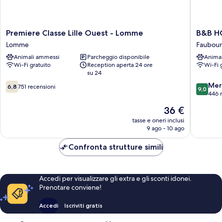
Premiere
B&B
Premiere Classe Lille Ouest - Lomme
B&B HO
Classe
HOTEL
Lomme
Faubour
Lille
Lille
Animali ammessi
Parcheggio disponibile
Anima
Ouest
Lilleniu
Wi-Fi gratuito
Reception aperta 24 ore
Wi-Fi 
-
Eurasan
su 24
Lomme
Faubou
6.8
9.0
Lomme
de
Mer
6,8
751 recensioni
9,0
su
su
Béthun
446 
10,
10,
Il
36 €
751
Meravigl
prezzo
recensioni
446
tasse e oneri inclusi
attuale
9 ago - 10 ago
recensio
è
36 €
Confronta strutture simili
Accedi per visualizzare gli extra e gli sconti idonei.
Prenotare conviene!
Accedi
Iscriviti gratis