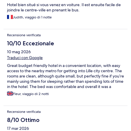
Hotel bien situé si vous venez en voiture. Il est ensuite facile de
joindre le centre-ville en prenant le bus.
Judith, viaggio di 1 notte
Recensione verificata
10/10 Eccezionale
10 mag 2026
Traduci con Google
Great budget friendly hotel in a convenient location, with easy
access to the nearby metro for getting into Lille city centre. The
rooms are clean, although quite small, but perfectly fine if you’re
mainly using them for sleeping rather than spending lots of time
in the hotel. The bed was comfortable and overall it was a
pleasant stay. I’d definitely recommend it for short stays
Fleur, viaggio di 2 notti
Recensione verificata
8/10 Ottimo
17 mar 2026