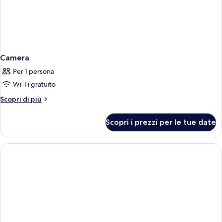
Camera
Per 1 persona
Wi-Fi gratuito
Altri
Scopri di più
dettagli
per
Scopri i prezzi per le tue date
Camera