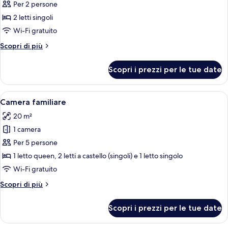
per
Per 2 persone
Camera
2 letti singoli
Standard
Wi-Fi gratuito
con
Altri
Scopri di più
2
dettagli
letti
per
Scopri i prezzi per le tue date
Camera
singoli
Standard
con
Apri
Una stanza con due letti, una scrivania
4
2
Camera familiare
tutte
letti
20 m²
singoli
le
1 camera
foto
per
Per 5 persone
Camera
1 letto queen, 2 letti a castello (singoli) e 1 letto singolo
familiare
Wi-Fi gratuito
Altri
Scopri di più
dettagli
per
Scopri i prezzi per le tue date
Camera
familiare