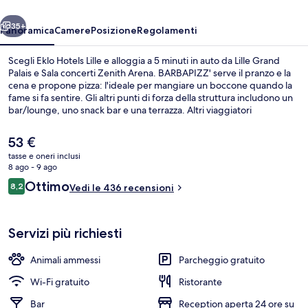
ietro
Avanti
35+
Panoramica
Camere
Posizione
Regolamenti
Scegli Eklo Hotels Lille e alloggia a 5 minuti in auto da Lille Grand
Palais e Sala concerti Zenith Arena. BARBAPIZZ' serve il pranzo e la
cena e propone pizza: l'ideale per mangiare un boccone quando la
fame si fa sentire. Gli altri punti di forza della struttura includono un
bar/lounge, uno snack bar e una terrazza. Altri viaggiatori
apprezzano il personale gentile della struttura. La struttura è vicina ai
mezzi pubblici: Stazione di Porte de Valenciennes si trova a 14 min di
Il
53 €
distanza.
prezzo
tasse e oneri inclusi
attuale
8 ago - 9 ago
Reception
è
Recensioni
Ottimo
8,2
Vedi le 436 recensioni
53 €
8,2 su 10
Servizi più richiesti
Animali ammessi
Parcheggio gratuito
Wi-Fi gratuito
Ristorante
Bar
Reception aperta 24 ore su