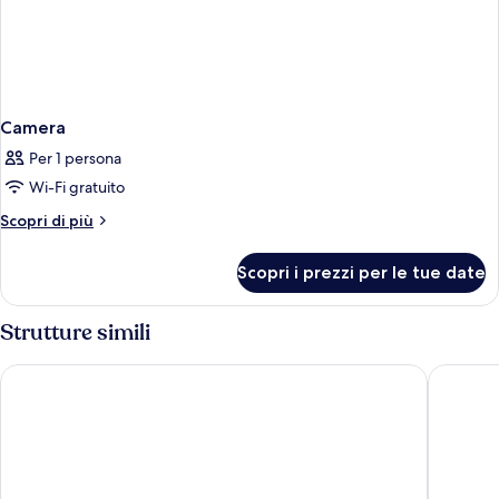
Camera
Per 1 persona
Wi-Fi gratuito
Altri
Scopri di più
dettagli
per
Scopri i prezzi per le tue date
Camera
Strutture simili
Premiere Classe Lille Ouest - Lomme
B&B HOTE