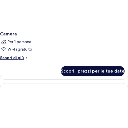
Camera
Per 1 persona
Wi-Fi gratuito
Altri
Scopri di più
dettagli
per
Scopri i prezzi per le tue date
Camera