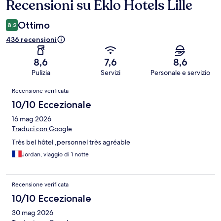
Recensioni su Eklo Hotels Lille
Recensioni
Ottimo
8,2
436 recensioni
8,6
7,6
8,6
Pulizia
Servizi
Personale e servizio
Recensioni
Recensione verificata
10/10 Eccezionale
16 mag 2026
Traduci con Google
Très bel hôtel ,personnel très agréable
Jordan, viaggio di 1 notte
Recensione verificata
10/10 Eccezionale
30 mag 2026