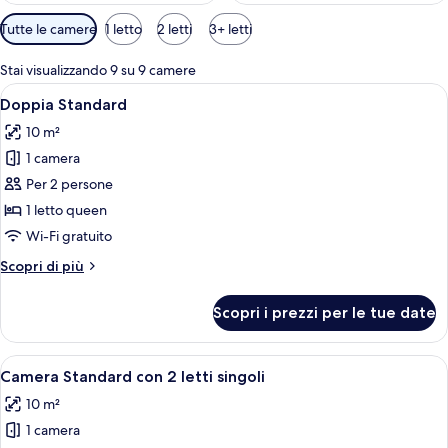
Filtri
Tutte le camere
1 letto
2 letti
3+ letti
disponibili
per
Stai visualizzando 9 su 9 camere
le
Apri
Una camera d'albergo con una testiera
5
Doppia Standard
camere
tutte
10 m²
le
1 camera
foto
per
Per 2 persone
Doppia
1 letto queen
Standard
Wi-Fi gratuito
Altri
Scopri di più
dettagli
per
Scopri i prezzi per le tue date
Doppia
Standard
Apri
Una stanza piccola e moderna con due 
6
Camera Standard con 2 letti singoli
tutte
10 m²
le
1 camera
foto