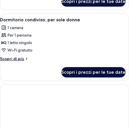
Scopri i prezzi per le tue date
Dormitorio
condiviso,
dormitorio
Apri
Una camera del dormitorio con letti a 
4
misto
Dormitorio condiviso, per sole donne
tutte
1 camera
le
Per 1 persona
foto
per
1 letto singolo
Dormitorio
Wi-Fi gratuito
condiviso,
Altri
Scopri di più
per
dettagli
sole
per
Scopri i prezzi per le tue date
Dormitorio
donne
condiviso,
per
sole
donne