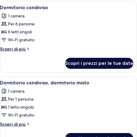
Apri
Una stanza con cuccette, un armadio in
5
Dormitorio condiviso
tutte
1 camera
le
Per 6 persone
foto
per
6 letti singoli
Dormitorio
Wi-Fi gratuito
condiviso
Altri
Scopri di più
dettagli
per
Scopri i prezzi per le tue date
Dormitorio
condiviso
Apri
Una camera del dormitorio con letti a 
4
Dormitorio condiviso, dormitorio misto
tutte
1 camera
le
Per 1 persona
foto
per
1 letto singolo
Dormitorio
Wi-Fi gratuito
condiviso,
Altri
Scopri di più
dormitorio
dettagli
misto
per