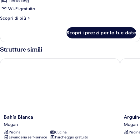
per
1 letto king
One
Wi-Fi gratuito
Bedroom
Altri
Scopri di più
Apartment
dettagli
per
Scopri i prezzi per le tue date
One
Bedroom
Apartment
Strutture simili
Bahía Blanca
Arguineg
Bahía
Arguine
Bahía Blanca
Arguin
Blanca
Park
Mogan
Mogan
Mogan
By
Piscina
Cucina
Piscin
Servatur
Lavanderia self-service
Parcheggio gratuito
VV