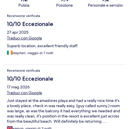
Pulizia
Posizione
Personale e servizio
Recensioni
Recensione verificata
10/10 Eccezionale
27 apr 2025
Traduci con Google
Superb location, excellent friendly staff.
stephen, viaggio di 7 notti
Recensione verificata
10/10 Eccezionale
17 mag 2026
Traduci con Google
Just stayed at the amadores playa and had a really nice time it's
a lovely place, check in was really easy, (guy called sunny,) room
was large, as was the balcony it had everything we needed and
was really clean, it's position in the resort is excellent just across
from the beautiful beach. Will definitely be returning.....
eamon, viaggio di 3 notti