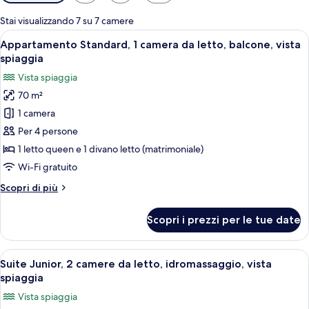
disponibili
per
Stai visualizzando 7 su 7 camere
le
Apri
Un tavolo rotondo con sedie in vimini
9
Appartamento Standard, 1 camera da letto, balcone, vista
camere
tutte
spiaggia
le
Vista spiaggia
foto
70 m²
per
1 camera
Appartamento
Standard,
Per 4 persone
1
1 letto queen e 1 divano letto (matrimoniale)
camera
Wi-Fi gratuito
da
Altri
Scopri di più
letto,
dettagli
balcone,
per
Scopri i prezzi per le tue date
Appartamento
vista
Standard,
spiaggia
1
Apri
Una camera d'albergo con un letto gr
9
camera
Suite Junior, 2 camere da letto, idromassaggio, vista
tutte
da
spiaggia
letto,
le
Vista spiaggia
balcone,
foto