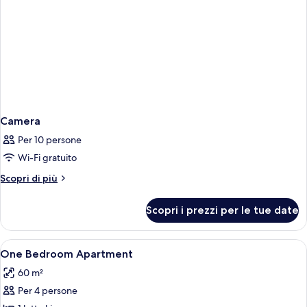
Camera
Per 10 persone
Wi-Fi gratuito
Altri
Scopri di più
dettagli
per
Scopri i prezzi per le tue date
Camera
Apri
Una cassaforte in camera, tende oscura
6
One Bedroom Apartment
tutte
60 m²
le
Per 4 persone
foto