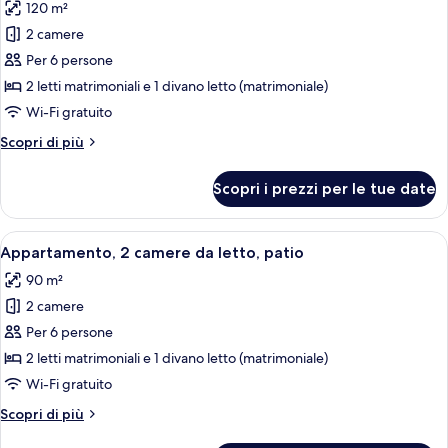
vista
120 m²
per
spiaggia
2 camere
Suite
Junior,
Per 6 persone
2
2 letti matrimoniali e 1 divano letto (matrimoniale)
camere
Wi-Fi gratuito
da
Altri
Scopri di più
letto,
dettagli
idromassaggio,
per
Scopri i prezzi per le tue date
Suite
vista
Junior,
spiaggia
2
Apri
Un letto rifatto con un copriletto a r
9
camere
Appartamento, 2 camere da letto, patio
tutte
da
90 m²
letto,
le
idromassaggio,
2 camere
foto
vista
per
Per 6 persone
spiaggia
Appartamento,
2 letti matrimoniali e 1 divano letto (matrimoniale)
2
Wi-Fi gratuito
camere
Altri
Scopri di più
da
dettagli