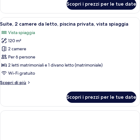
letto,
per
Scopri i prezzi per le tue date
Appartamento,
patio
2
camere
Apri
Una camera d'albergo con un letto, co
8
da
Suite, 2 camere da letto, piscina privata, vista spiaggia
tutte
letto,
Vista spiaggia
patio
le
120 m²
foto
per
2 camere
Suite,
Per 6 persone
2
2 letti matrimoniali e 1 divano letto (matrimoniale)
camere
Wi-Fi gratuito
da
Altri
Scopri di più
letto,
dettagli
piscina
per
Scopri i prezzi per le tue date
privata,
Suite,
2
vista
camere
spiaggia
da
letto,
piscina
privata,
vista