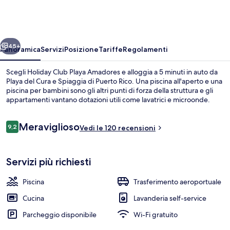
Playa
Amadores
ietro
Avanti
45+
Panoramica
Servizi
Posizione
Tariffe
Regolamenti
Scegli Holiday Club Playa Amadores e alloggia a 5 minuti in auto da
Playa del Cura e Spiaggia di Puerto Rico. Una piscina all'aperto e una
piscina per bambini sono gli altri punti di forza della struttura e gli
appartamenti vantano dotazioni utili come lavatrici e microonde.
Recensioni
Meraviglioso
9,2
Vedi le 120 recensioni
9,2 su 10
Una spiaggia nelle vicinanze, sabbia bi
Servizi più richiesti
Piscina
Trasferimento aeroportuale
Cucina
Lavanderia self-service
Parcheggio disponibile
Wi-Fi gratuito