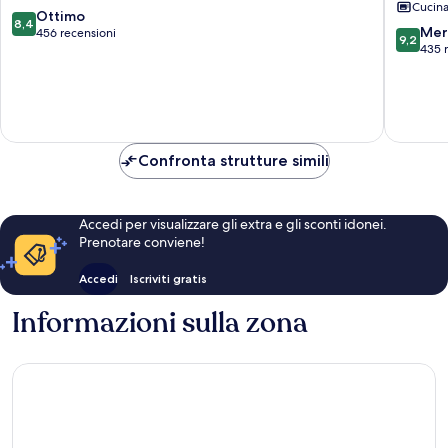
Cucin
Mogan
8.4
Ottimo
8,4
9.2
Mer
su
456 recensioni
9,2
su
435 
10,
10,
Ottimo,
Meravigl
456
435
recensioni
recensio
Confronta strutture simili
Accedi per visualizzare gli extra e gli sconti idonei.
Prenotare conviene!
Accedi
Iscriviti gratis
Informazioni sulla zona