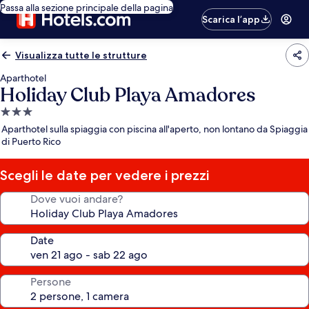
Passa alla sezione principale della pagina
Scarica l’app
Visualizza tutte le strutture
Aparthotel
Holiday Club Playa Amadores
Struttura
a
Aparthotel sulla spiaggia con piscina all'aperto, non lontano da Spiaggia
3.0
di Puerto Rico
stelle
Scegli le date per vedere i prezzi
Dove vuoi andare?
Date
Persone