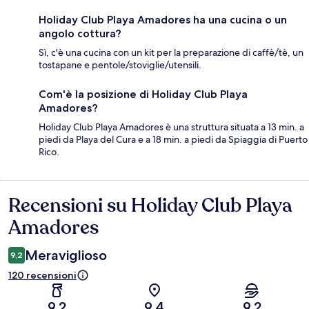
Holiday Club Playa Amadores ha una cucina o un
angolo cottura?
Sì, c'è una cucina con un kit per la preparazione di caffè/tè, un
tostapane e pentole/stoviglie/utensili.
Com'è la posizione di Holiday Club Playa
Amadores?
Holiday Club Playa Amadores è una struttura situata a 13 min. a
piedi da Playa del Cura e a 18 min. a piedi da Spiaggia di Puerto
Rico.
Recensioni su Holiday Club Playa
Recensioni
Amadores
Meraviglioso
9,2
120 recensioni
9,2
9,4
9,2