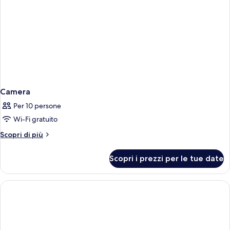
spiaggia
Camera
Per 10 persone
Wi-Fi gratuito
Altri
Scopri di più
dettagli
per
Scopri i prezzi per le tue date
Camera