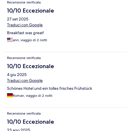
Recensione verificata
you get a chance to stay here take it. It will enrich your holiday!
Thank you for everything , we hope to return one day !
10/10 Eccezionale
27 set 2025
Traduci con Google
Breakfast was great!
ann, viaggio di 2 notti
Recensione verificata
10/10 Eccezionale
4 giu 2025
Traduci con Google
Schönes Hotel und ein tolles frisches Frühstück
Roman, viaggio di 2 notti
Recensione verificata
10/10 Eccezionale
23 ago 2025