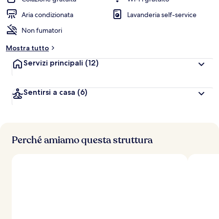
v
a
Aria condizionata
Lavanderia self-service
l
Non fumatori
u
t
Mostra tutto
a
z
Servizi principali
(12)
i
o
n
Sentirsi a casa
(6)
i
p
i
ù
Perché amiamo questa struttura
a
l
t
e
d
e
i