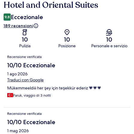
Hotel and Oriental Suites
Eccezionale
9,8
189 recensioni
10
10
10
Pulizia
Posizione
Personale e servizio
Recensioni
Recensione verificata
10/10 Eccezionale
1 ago 2026
Traduci con Google
Mükemmeeldiii her şey için teşekkür ederiz 💗💗💗
Faruk, viaggio di 3 notti
Recensione verificata
10/10 Eccezionale
1 mag 2026