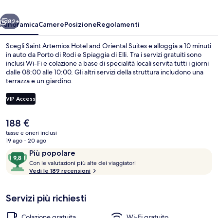
Oriental
ietro
Avanti
Suites
82+
Panoramica
Camere
Posizione
Regolamenti
Scegli Saint Artemios Hotel and Oriental Suites e alloggia a 10 minuti
in auto da Porto di Rodi e Spiaggia di Elli. Tra i servizi gratuiti sono
inclusi Wi-Fi e colazione a base di specialità locali servita tutti i giorni
dalle 08:00 alle 10:00. Gli altri servizi della struttura includono una
terrazza e un giardino.
VIP Access
Il
188 €
Interni
prezzo
tasse e oneri inclusi
attuale
19 ago - 20 ago
è
Recensioni
9,8
Più popolare
188 €
C
su
Con le valutazioni più alte dei viaggiatori
o
Vedi le 189 recensioni
10,
n
Più
popolare
Servizi più richiesti
l
e
Colazione gratuita
Wi-Fi gratuito