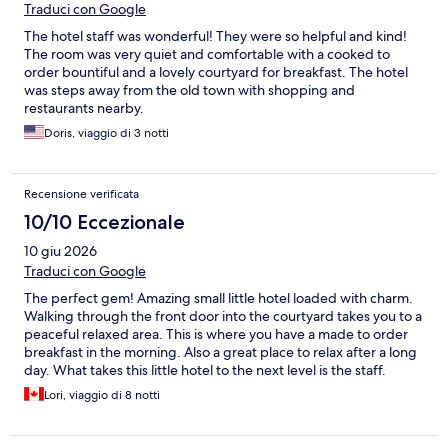
Traduci con Google
The hotel staff was wonderful! They were so helpful and kind!
The room was very quiet and comfortable with a cooked to
order bountiful and a lovely courtyard for breakfast. The hotel
was steps away from the old town with shopping and
restaurants nearby.
Doris, viaggio di 3 notti
Recensione verificata
10/10 Eccezionale
10 giu 2026
Traduci con Google
The perfect gem! Amazing small little hotel loaded with charm.
Walking through the front door into the courtyard takes you to a
peaceful relaxed area. This is where you have a made to order
breakfast in the morning. Also a great place to relax after a long
day. What takes this little hotel to the next level is the staff.
Marie was always there to help us with bookings , breakfast or
Lori, viaggio di 8 notti
just a friendly chat. We met Mariana a few nights and she was
lovely to chat with, giving us history and insight to the way of life
and how her husband came to build and grow their interests. If