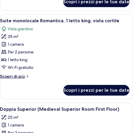
Scopri i prezzi per le tue date
Doppia
Deluxe,
vista
Apri
Camera da letto con soffitto in legno,
12
cortile
Suite monolocale Romantica, 1 letto king, vista cortile
tutte
Vista giardino
le
35 m²
foto
per
1 camera
Suite
Per 2 persone
monolocale
1 letto king
Romantica,
Wi-Fi gratuito
1
Altri
Scopri di più
letto
dettagli
king,
per
Scopri i prezzi per le tue date
vista
Suite
monolocale
cortile
Romantica,
Apri
Una camera da letto con un letto, como
4
1
Doppia Superior (Medieval Superior Room First Floor)
tutte
letto
25 m²
king,
le
vista
1 camera
foto
cortile
Per 2 persone