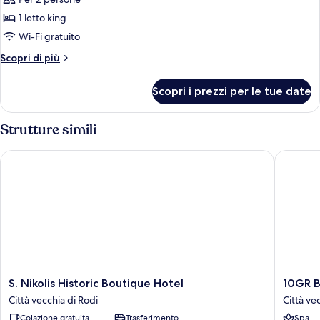
per
Doppia
1 letto king
Superior
Wi-Fi gratuito
(Medieval
Altri
Scopri di più
Superior
dettagli
Room
per
Scopri i prezzi per le tue date
Doppia
First
Superior
Floor)
(Medieval
Strutture simili
Superior
Room
S. Nikolis Historic Boutique Hotel
10GR Bou
First
Floor)
S.
10GR
S. Nikolis Historic Boutique Hotel
10GR B
Nikolis
Boutiqu
Città vecchia di Rodi
Città ve
Historic
Hotel
Colazione gratuita
Trasferimento
Spa