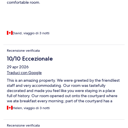
comfortable room.
David, viaggio di 3 notti
Recensione verificata
10/10 Eccezionale
29 apr 2026
Traduci con Google
This is an amazing property. We were greeted by the friendliest
staff and very accommodating. Our room was tastefully
decorated and made you feel like you were staying in a place
full of history. Our room opened out onto the courtyard where
we ate breakfast every morning; part of the courtyard has a
small ancient church. The breakfast was so wonderful, so make
Helen, viaggio di 3 notti
sure you wake up hungry. The hotel is centrally located in the
old town but off the main busy path making it very quiet and
gave you a feeling of privacy. We did hire a car and found free
Recensione verificata
parking outside the old town very easy, with a short walk to the