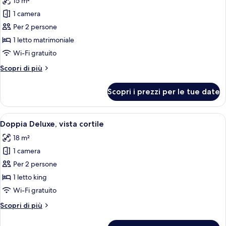
15 m²
le
1 camera
foto
per
Per 2 persone
Camera
1 letto matrimoniale
doppia
Wi-Fi gratuito
(Medieval)
Altri
Scopri di più
dettagli
per
Scopri i prezzi per le tue date
Camera
doppia
(Medieval)
Apri
Una camera da letto con un letto gran
8
Doppia Deluxe, vista cortile
tutte
18 m²
le
1 camera
foto
per
Per 2 persone
Doppia
1 letto king
Deluxe,
Wi-Fi gratuito
vista
Altri
Scopri di più
cortile
dettagli
per