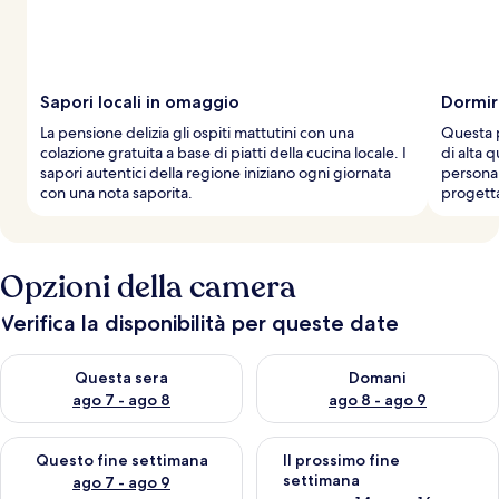
v
i
a
g
g
Sapori locali in omaggio
Dormir
i
La pensione delizia gli ospiti mattutini con una
Questa p
a
colazione gratuita a base di piatti della cucina locale. I
di alta 
t
sapori autentici della regione iniziano ogni giornata
personal
o
con una nota saporita.
progetta
r
i
Opzioni della camera
Verifica la disponibilità per queste date
Verifica la disponibilità per questa sera, ago 7 - ago 8
Verifica la disponibilità per d
Questa sera
Domani
ago 7 - ago 8
ago 8 - ago 9
Verifica la disponibilità per questo fine settimana, ago 7 - ago
Verifica la disponibilità per il
Questo fine settimana
Il prossimo fine
settimana
ago 7 - ago 9