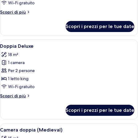
Superior
Wi-Fi gratuito
Altri
Scopri di più
dettagli
per
Scopri i prezzi per le tue date
Doppia
Superior
Apri
Una camera da letto con un letto gran
7
Doppia Deluxe
tutte
18 m²
le
1 camera
foto
per
Per 2 persone
Doppia
1 letto king
Deluxe
Wi-Fi gratuito
Altri
Scopri di più
dettagli
per
Scopri i prezzi per le tue date
Doppia
Deluxe
Apri
Camera da letto con un letto grande, 
7
Camera doppia (Medieval)
tutte