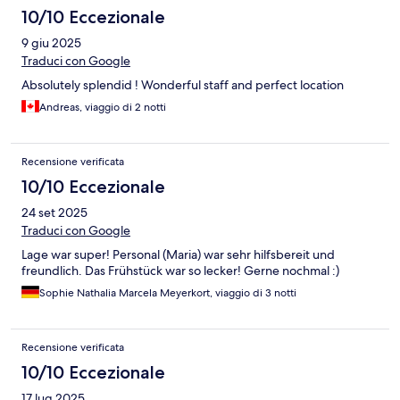
hotel from our parking spot. I would highly recommend staying
10/10 Eccezionale
in this hotel, the rooms are part of the accommodation that the
9 giu 2025
knights lived in in the 1500's.
Traduci con Google
Absolutely splendid ! Wonderful staff and perfect location
Andreas, viaggio di 2 notti
Recensione verificata
10/10 Eccezionale
24 set 2025
Traduci con Google
Lage war super! Personal (Maria) war sehr hilfsbereit und
freundlich. Das Frühstück war so lecker! Gerne nochmal :)
Sophie Nathalia Marcela Meyerkort, viaggio di 3 notti
Recensione verificata
10/10 Eccezionale
17 lug 2025