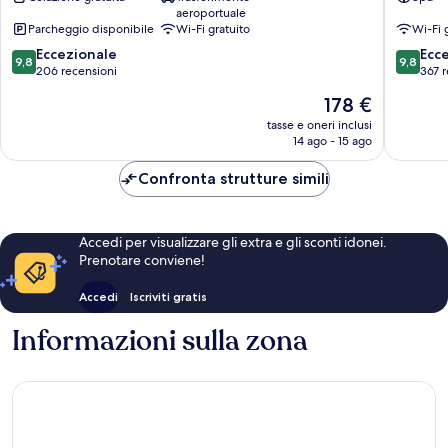
Boutique
and
aeroportuale
Hotel
Wine
Parcheggio disponibile
Wi-Fi gratuito
Wi-Fi 
Città
Bar
9.8
9.8
vecchia
Eccezionale
Città
Ecc
9,8
9,8
su
su
di
206 recensioni
vecchia
367 r
10,
10,
Rodi
di
Il
178 €
Eccezionale,
Eccezion
Rodi
prezzo
206
367
tasse e oneri inclusi
attuale
14 ago - 15 ago
recensioni
recensio
è
178 €
Confronta strutture simili
Accedi per visualizzare gli extra e gli sconti idonei.
Prenotare conviene!
Accedi
Iscriviti gratis
Informazioni sulla zona