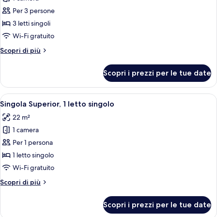
foto
Seoul)
than
per
Per 3 persone
most
Tripla
rooms
3 letti singoli
in
Deluxe
Wi-Fi gratuito
Seoul)
Altri
Scopri di più
dettagli
per
Scopri i prezzi per le tue date
Tripla
Deluxe
Apri
Una camera d'albergo con un letto, un
4
Singola Superior, 1 letto singolo
tutte
22 m²
le
1 camera
foto
per
Per 1 persona
Singola
1 letto singolo
Superior,
Wi-Fi gratuito
1
Altri
Scopri di più
letto
dettagli
singolo
per
Scopri i prezzi per le tue date
Singola
Superior,