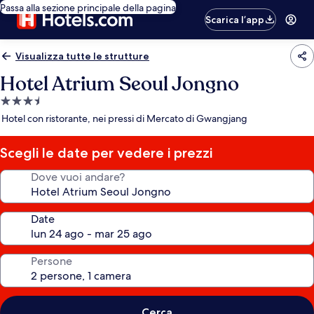
Passa alla sezione principale della pagina
Scarica l’app
Visualizza tutte le strutture
Hotel Atrium Seoul Jongno
Struttura
a
Hotel con ristorante, nei pressi di Mercato di Gwangjang
3.5
stelle
Scegli le date per vedere i prezzi
Dove vuoi andare?
Date
Persone
Cerca