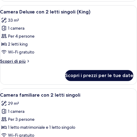
1
Apri
Camera d'albergo con due letti, ognun
3
letto
Camera Deluxe con 2 letti singoli (King)
tutte
singolo
33 m²
le
1 camera
foto
per
Per 4 persone
Camera
2 letti king
Deluxe
Wi-Fi gratuito
con
Altri
Scopri di più
2
dettagli
letti
per
Scopri i prezzi per le tue date
Camera
singoli
Deluxe
(King)
con
Apri
Insonorizzazione, Wi-Fi gratuito, lenz
2
2
Camera familiare con 2 letti singoli
tutte
letti
29 m²
singoli
le
(King)
1 camera
foto
per
Per 3 persone
Camera
1 letto matrimoniale e 1 letto singolo
familiare
Wi-Fi gratuito