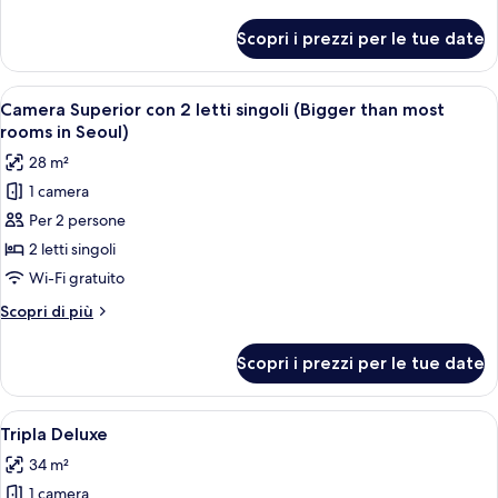
(Bigger
dettagli
than
per
Scopri i prezzi per le tue date
Doppia
most
Superior
rooms
(Bigger
Apri
Una camera d'albergo con due letti, 
in
2
than
Camera Superior con 2 letti singoli (Bigger than most
tutte
most
Seoul)
rooms in Seoul)
rooms
le
28 m²
in
foto
Seoul)
1 camera
per
Per 2 persone
Camera
Superior
2 letti singoli
con
Wi-Fi gratuito
2
Altri
Scopri di più
letti
dettagli
singoli
per
Scopri i prezzi per le tue date
Camera
(Bigger
Superior
than
con
Apri
Una camera d'albergo con due letti, un
most
5
2
Tripla Deluxe
tutte
letti
rooms
34 m²
singoli
le
in
(Bigger
1 camera