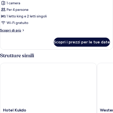
1 camera
foto
per
Per 4 persone
Tripla
1 letto king e 2 letti singoli
familiare
Wi-Fi gratuito
(Deluxe)
Altri
Scopri di più
dettagli
per
Scopri i prezzi per le tue date
Tripla
familiare
(Deluxe)
Strutture simili
Hotel Kukdo
Western
Hotel
Western
Hotel Kukdo
Weste