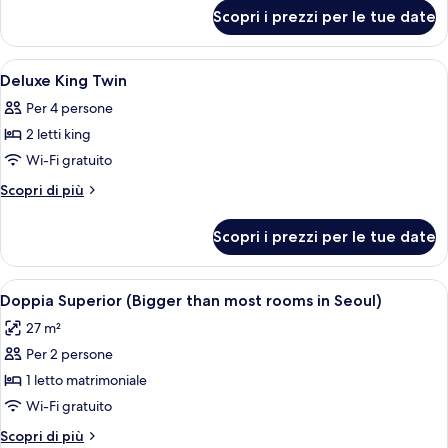
per
Room
Scopri i prezzi per le tue date
Deluxe
Triple
Room
Apri
Insonorizzazione, Wi-Fi gratuito, lenz
5
Deluxe King Twin
tutte
Per 4 persone
le
2 letti king
foto
per
Wi-Fi gratuito
Deluxe
Altri
Scopri di più
King
dettagli
per
Twin
Scopri i prezzi per le tue date
Deluxe
King
Twin
Apri
Camera d'albergo con un letto grande,
4
Doppia Superior (Bigger than most rooms in Seoul)
tutte
27 m²
le
Per 2 persone
foto
per
1 letto matrimoniale
Doppia
Wi-Fi gratuito
Superior
Altri
Scopri di più