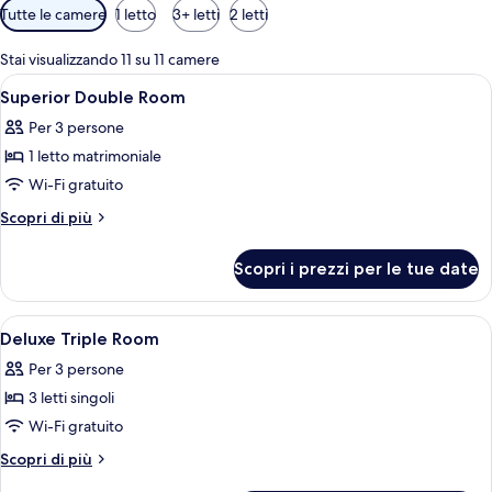
Filtri
Tutte le camere
1 letto
3+ letti
2 letti
disponibili
per
Stai visualizzando 11 su 11 camere
le
Apri
Insonorizzazione, Wi-Fi gratuito, lenz
20
Superior Double Room
camere
tutte
Per 3 persone
le
1 letto matrimoniale
foto
per
Wi-Fi gratuito
Superior
Altri
Scopri di più
Double
dettagli
per
Room
Scopri i prezzi per le tue date
Superior
Double
Room
Apri
Insonorizzazione, Wi-Fi gratuito, lenz
3
Deluxe Triple Room
tutte
Per 3 persone
le
3 letti singoli
foto
per
Wi-Fi gratuito
Deluxe
Altri
Scopri di più
Triple
dettagli