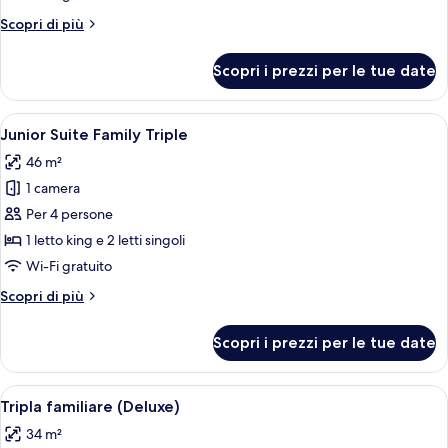
con
Altri
Scopri di più
2
dettagli
letti
per
Scopri i prezzi per le tue date
Camera
singoli
familiare
con
Apri
Camera d'albergo con due letti, ognuno
3
2
Junior Suite Family Triple
tutte
letti
46 m²
singoli
le
1 camera
foto
per
Per 4 persone
Junior
1 letto king e 2 letti singoli
Suite
Wi-Fi gratuito
Family
Altri
Scopri di più
Triple
dettagli
per
Scopri i prezzi per le tue date
Junior
Suite
Family
Apri
Una camera d'albergo con due letti, u
4
Triple
Tripla familiare (Deluxe)
tutte
34 m²
le