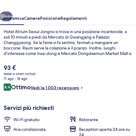
Jongno
ietro
Avanti
46+
Panoramica
Camere
Posizione
Regolamenti
Hotel Atrium Seoul Jongno si trova in una posizione incantevole, a
soli 10 minuti a piedi da Mercato di Gwangjang e Palazzo
Changgyeong. Se la fame si fa sentire, fermati a mangiare un
boccone: Raum serve la colazione e il pranzo. Inoltre, luoghi
d'interesse come Insa-dong e Mercato Dongdaemun Market Mall si
trovano a soli 15 minuti a piedi. I viaggiatori apprezzano la posizione
per le attrazioni nei dintorni e per la vicinanza ai mezzi pubblici:
Il
93 €
Stazione di Jongno 5-ga si trova a 4 min e Stazione di Euljiro 4-ga a 8
prezzo
tasse e oneri inclusi
min.
attuale
17 ago - 18 ago
Esterni
è
Recensioni
Ottimo
8,4
Vedi le 1.003 recensioni
93 €
8,4 su 10
Servizi più richiesti
Wi-Fi gratuito
Ristorante
Aria condizionata
Reception aperta 24 ore su
24