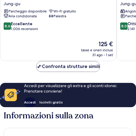
Kukdo
Coop
Jung-gu
Jung-g
Jung-
Residen
Parcheggio disponibile
Wi-Fi gratuito
Angolo
gu
Dongda
Aria condizionata
Palestra
Parche
Jung-
gu
8.6
8.0
Eccellente
Ott
8,6
8,0
su
su
1.006 recensioni
2.141
10,
10,
Eccellente,
Ottimo,
Il
125 €
1.006
2.141
prezzo
tasse e oneri inclusi
recensioni
recensio
attuale
31 ago - 1 set
è
125 €
Confronta strutture simili
Accedi per visualizzare gli extra e gli sconti idonei.
Prenotare conviene!
Accedi
Iscriviti gratis
Informazioni sulla zona