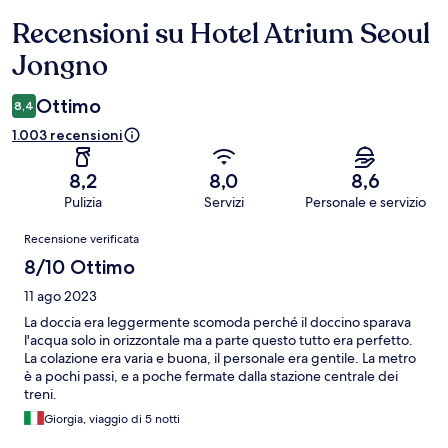
Recensioni su Hotel Atrium Seoul
Recensioni
Jongno
Ottimo
8,4
1.003 recensioni
8,2
8,0
8,6
Pulizia
Servizi
Personale e servizio
Recensioni
Recensione verificata
8/10 Ottimo
11 ago 2023
La doccia era leggermente scomoda perché il doccino sparava
l'acqua solo in orizzontale ma a parte questo tutto era perfetto.
La colazione era varia e buona, il personale era gentile. La metro
è a pochi passi, e a poche fermate dalla stazione centrale dei
treni.
Giorgia, viaggio di 5 notti