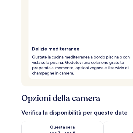
d
e
i
v
i
a
g
Delizie mediterranee
g
i
Gustate la cucina mediterranea a bordo piscina o con
a
vista sulla piscina. Godetevi una colazione gratuita
t
preparata al momento, opzioni vegane e il servizio di
o
champagne in camera.
r
i
Opzioni della camera
Verifica la disponibilità per queste date
Verifica la disponibilità per questa sera, ago 7 - ago
Verifica la di
Questa sera
ago 7 - ago 8