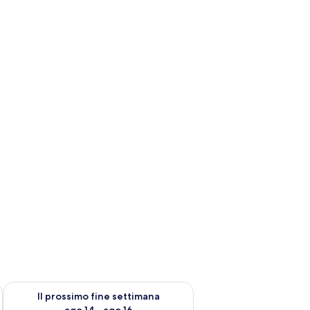
ne settimana, ago 7 - ago 9
Verifica la disponibilità per il prossimo fine settimana, ago 14 
Il prossimo fine settimana
ago 14 - ago 16