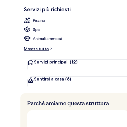
n
Più
Infinity Suit
Servizi più richiesti
popolare
l
e
Piscina
v
Spa
a
l
Animali ammessi
u
t
Mostra tutto
a
z
Servizi principali
(12)
i
o
n
i
Sentirsi a casa
(6)
p
i
ù
Perché amiamo questa struttura
a
l
t
e