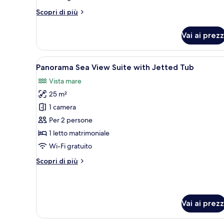
Private
Altri
Scopri di più
Pool
dettagli
per
Vai ai prezz
Infinity
Suite
with
Apri
Una terrazza sul tetto con vist
7
Private
Panorama Sea View Suite with Jetted Tub
tutte
Pool
Vista mare
le
25 m²
foto
per
1 camera
Panorama
Per 2 persone
Sea
1 letto matrimoniale
View
Wi-Fi gratuito
Suite
Altri
Scopri di più
with
dettagli
Jetted
per
Tub
Panorama
Sea
Vai ai prezz
View
Suite
with