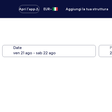
•
Apri l’app
EUR
Aggiungi la tua struttura
Date
P