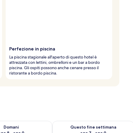
Perfezione in piscina
La piscina stagionale all'aperto di questo hotel è
attrezzata con lettini, ombrelloni e un bar a bordo
piscina. Gli ospiti possono anche cenare presso il
ristorante a bordo piscina.
 8
sponibilità per domani, ago 8 - ago 9
Verifica la disponibilità per questo fi
Domani
Questo fine settimana
ago 8 - ago 9
ago 7 - ago 9