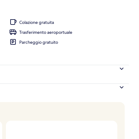
e with Private Pool | Vista spiaggia/mare
Colazione gratuita
Trasferimento aeroportuale
Parcheggio gratuito