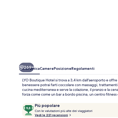
269+
Panoramica
Camere
Posizione
Regolamenti
LYO Boutique Hotel si trova a 3,4 km dall'aeroporto e offre
benessere potrai farti coccolare con massaggi, trattamenti 
cucina mediterranea e serve la colazione, il pranzo e la cena
forza come come un bar a bordo piscina, un centro fitness 
Recensioni
9,8
Più popolare
C
su
Con le valutazioni più alte dei viaggiatori
o
Vedi le 221 recensioni
10,