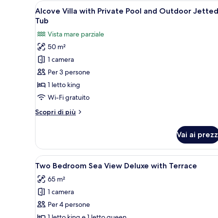
Apri
Area piscina moderna con vasca c
Jetted
14
Alcove Villa with Private Pool and Outdoor Jette
tutte
Tub
Tub
le
Vista mare parziale
foto
50 m²
per
1 camera
Alcove
Villa
Per 3 persone
with
1 letto king
Private
Wi-Fi gratuito
Pool
Altri
Scopri di più
and
dettagli
Outdoor
per
Vai ai prezz
Alcove
Jetted
Villa
Tub
with
Apri
Una terrazza sul tetto con vist
5
Private
Two Bedroom Sea View Deluxe with Terrace
tutte
Pool
65 m²
and
le
Outdoor
1 camera
foto
Jetted
per
Per 4 persone
Tub
Two
1 letto king e 1 letto queen