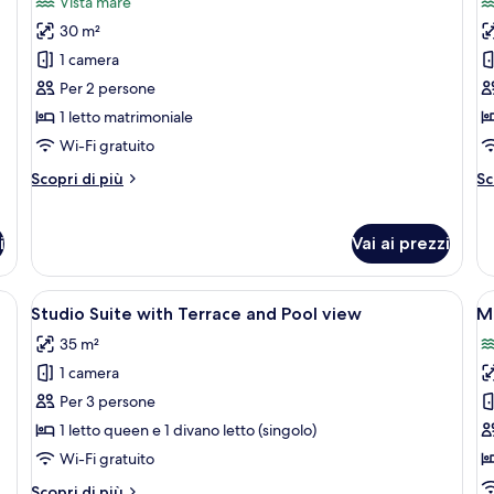
Vista mare
le
le
30 m²
foto
f
per
p
1 camera
Panorama
T
Per 2 persone
Sea
B
1 letto matrimoniale
View
S
Wi-Fi gratuito
Suite
V
Altri
Al
Scopri di più
Sc
with
D
dettagli
de
Jetted
w
per
pe
Tub
T
Panorama
T
i
Vai ai prezzi
Sea
B
View
Se
Suite
Vi
ine, costa rocciosa e imbarcazioni sullo sfondo.
Apri
Un letto con biancheria a motivi, una 
A
14
Studio Suite with Terrace and Pool view
M
with
De
tutte
t
Jetted
wi
35 m²
le
le
Tub
Te
1 camera
foto
f
per
p
Per 3 persone
Studio
M
1 letto queen e 1 divano letto (singolo)
Suite
Wi-Fi gratuito
with
Altri
Scopri di più