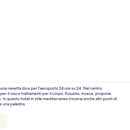
Infinity Suit
 una navetta da e per l'aeroporto 24 ore su 24. Nel centro
per il viso e trattamenti per il corpo. Kouzina, invece, propone
. In questo hotel in stile mediterraneo troverai anche altri punti di
Bar (in loco)
e una palestra.