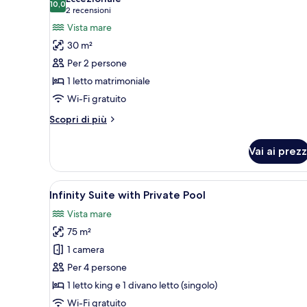
le
10,0
10,0 su 10
(2
2 recensioni
foto
recensioni)
Vista mare
per
30 m²
Aegean
Per 2 persone
Honeymoon
1 letto matrimoniale
Suite
Wi-Fi gratuito
with
Jetted
Altri
Scopri di più
Tub
dettagli
per
Vai ai prezz
Aegean
Honeymoon
Suite
Apri
Area piscina con acque cristall
14
with
Infinity Suite with Private Pool
tutte
Jetted
Vista mare
Tub
le
75 m²
foto
per
1 camera
Infinity
Per 4 persone
Suite
1 letto king e 1 divano letto (singolo)
with
Wi-Fi gratuito