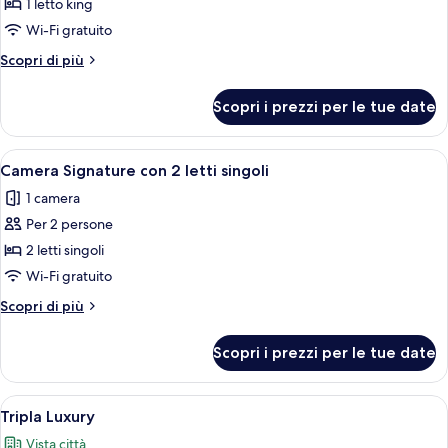
Doppia
1 letto king
Signature
Wi-Fi gratuito
Altri
Scopri di più
dettagli
per
Scopri i prezzi per le tue date
Doppia
Signature
Apri
Camera d'albergo con due letti, una sc
5
Camera Signature con 2 letti singoli
tutte
1 camera
le
Per 2 persone
foto
per
2 letti singoli
Camera
Wi-Fi gratuito
Signature
Altri
Scopri di più
con
dettagli
2
per
Scopri i prezzi per le tue date
Camera
letti
Signature
singoli
con
Apri
Una camera d'albergo con due letti, una
8
2
Tripla Luxury
tutte
letti
Vista città