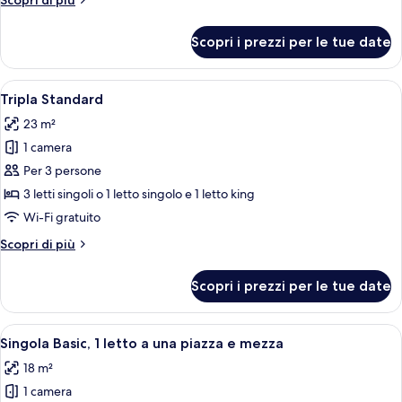
Scopri di più
2
dettagli
letti
per
Scopri i prezzi per le tue date
Camera
singoli
Standard
con
Apri
Una camera d'albergo con due letti sing
12
2
Tripla Standard
tutte
letti
23 m²
singoli
le
1 camera
foto
per
Per 3 persone
Tripla
3 letti singoli o 1 letto singolo e 1 letto king
Standard
Wi-Fi gratuito
Altri
Scopri di più
dettagli
per
Scopri i prezzi per le tue date
Tripla
Standard
Apri
Una camera da letto con un letto, una 
6
Singola Basic, 1 letto a una piazza e mezza
tutte
18 m²
le
1 camera
foto