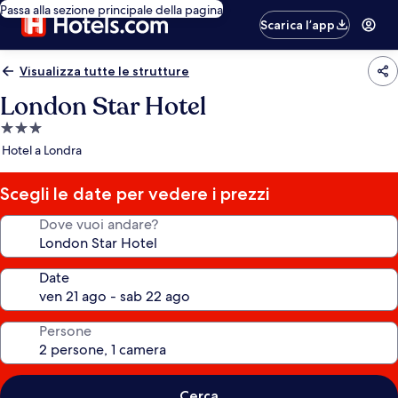
Passa alla sezione principale della pagina
Scarica l’app
Visualizza tutte le strutture
London Star Hotel
Struttura
a
Hotel a Londra
3.0
stelle
Scegli le date per vedere i prezzi
Dove vuoi andare?
Date
Persone
Cerca