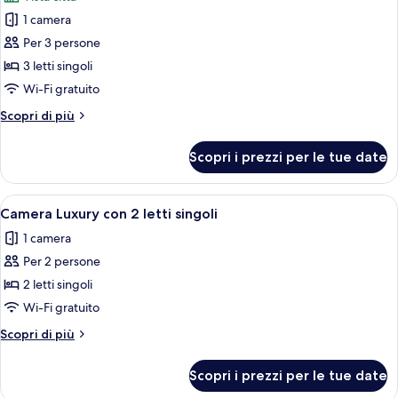
singoli
le
1 camera
foto
per
Per 3 persone
Tripla
3 letti singoli
Luxury
Wi-Fi gratuito
Altri
Scopri di più
dettagli
per
Scopri i prezzi per le tue date
Tripla
Luxury
Apri
Una camera d'albergo con due letti, un
5
Camera Luxury con 2 letti singoli
tutte
1 camera
le
Per 2 persone
foto
per
2 letti singoli
Camera
Wi-Fi gratuito
Luxury
Altri
Scopri di più
con
dettagli
2
per
Scopri i prezzi per le tue date
Camera
letti
Luxury