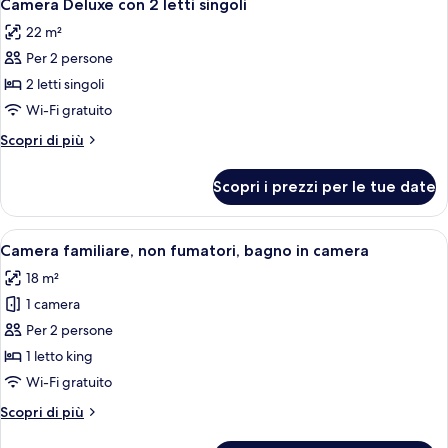
16
Camera Deluxe con 2 letti singoli
tutte
22 m²
le
Per 2 persone
foto
per
2 letti singoli
Camera
Wi-Fi gratuito
Deluxe
Altri
Scopri di più
con
dettagli
2
per
Scopri i prezzi per le tue date
Camera
letti
Deluxe
singoli
con
Apri
Una camera d'albergo con un letto gra
14
2
Camera familiare, non fumatori, bagno in camera
tutte
letti
18 m²
singoli
le
1 camera
foto
per
Per 2 persone
Camera
1 letto king
familiare,
Wi-Fi gratuito
non
Altri
Scopri di più
fumatori,
dettagli
bagno
per