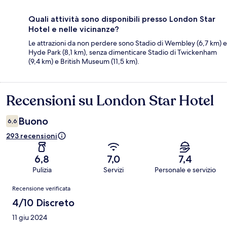
Quali attività sono disponibili presso London Star
Hotel e nelle vicinanze?
Le attrazioni da non perdere sono Stadio di Wembley (6,7 km) e
Hyde Park (8,1 km), senza dimenticare Stadio di Twickenham
(9,4 km) e British Museum (11,5 km).
Recensioni su London Star Hotel
Recensioni
Buono
6,6
293 recensioni
6,8
7,0
7,4
Pulizia
Servizi
Personale e servizio
Recensioni
Recensione verificata
4/10 Discreto
11 giu 2024