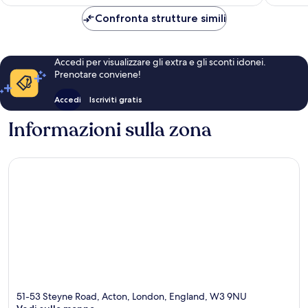
è
67 €
Confronta strutture simili
Accedi per visualizzare gli extra e gli sconti idonei.
Prenotare conviene!
Accedi
Iscriviti gratis
Informazioni sulla zona
51-53 Steyne Road, Acton, London, England, W3 9NU