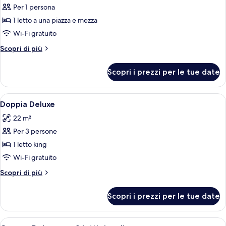
per
Per 1 persona
Singola
1 letto a una piazza e mezza
Basic,
Wi-Fi gratuito
1
Altri
Scopri di più
letto
dettagli
a
per
Scopri i prezzi per le tue date
Singola
una
Basic,
piazza
1
Apri
Una camera d'albergo con un letto, un
e
14
letto
Doppia Deluxe
tutte
mezza
a
22 m²
una
le
piazza
Per 3 persone
foto
e
per
1 letto king
mezza
Doppia
Wi-Fi gratuito
Deluxe
Altri
Scopri di più
dettagli
per
Scopri i prezzi per le tue date
Doppia
Deluxe
Apri
Una camera d'albergo con due letti, 