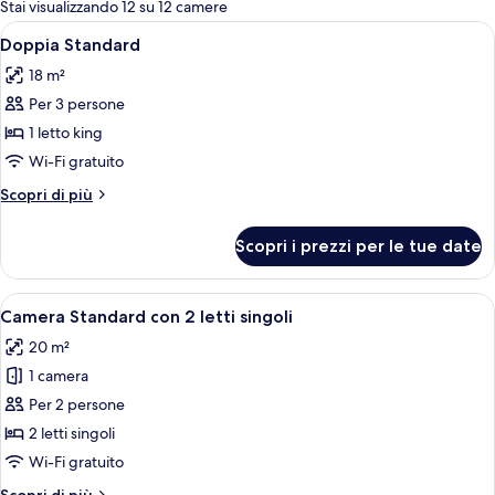
per
Stai visualizzando 12 su 12 camere
le
Apri
Una camera d'albergo con un letto gr
9
Doppia Standard
camere
tutte
18 m²
le
Per 3 persone
foto
per
1 letto king
Doppia
Wi-Fi gratuito
Standard
Altri
Scopri di più
dettagli
per
Scopri i prezzi per le tue date
Doppia
Standard
Apri
Una camera d'albergo con due letti si
10
Camera Standard con 2 letti singoli
tutte
20 m²
le
1 camera
foto
per
Per 2 persone
Camera
2 letti singoli
Standard
Wi-Fi gratuito
con
Altri