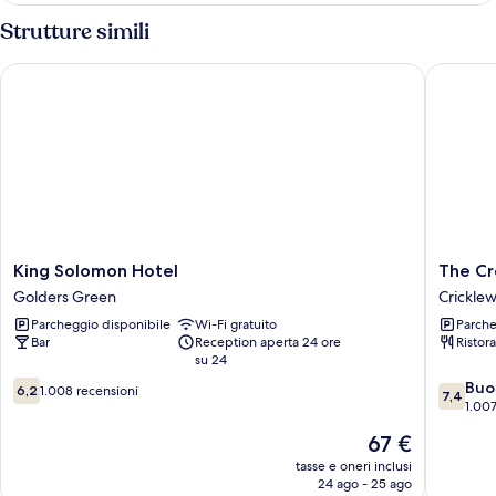
singoli
con
Strutture simili
2
letti
King Solomon Hotel
The Crow
singoli
King
The
King Solomon Hotel
The Cr
Solomon
Crown
Golders Green
Crickle
Hotel
London,
Parcheggio disponibile
Wi-Fi gratuito
Parche
Golders
WorldHo
Bar
Reception aperta 24 ore
Ristor
Green
Distinct
su 24
Crickle
6.2
7.4
Buo
6,2
1.008 recensioni
7,4
su
su
1.007
10,
10,
Il
67 €
1.008
Buono,
prezzo
recensioni
1.007
tasse e oneri inclusi
attuale
24 ago - 25 ago
recensio