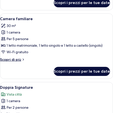
Scopri i prezzi per le tue date
Camera
in
familiare,
camera
non
Apri
Una camera d'albergo con un letto a cas
9
fumatori,
Camera familiare
tutte
bagno
30 m²
in
le
camera
1 camera
foto
per
Per 5 persone
Camera
1 letto matrimoniale, 1 letto singolo e 1 letto a castello (singolo)
familiare
Wi-Fi gratuito
Altri
Scopri di più
dettagli
per
Scopri i prezzi per le tue date
Camera
familiare
Apri
Una camera da letto ordinata con un l
6
Doppia Signature
tutte
Vista città
le
1 camera
foto
per
Per 2 persone