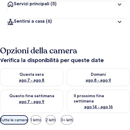
Servizi principali
(5)
Sentirsi a casa
(6)
Opzioni della camera
Verifica la disponibilità per queste date
Verifica la disponibilità per questa sera, ago 7 - ago 8
Verifica la disponibilità per d
Questa sera
Domani
ago 7 - ago 8
ago 8 - ago 9
Verifica la disponibilità per questo fine settimana, ago 7 - ago
Verifica la disponibilità per il
Questo fine settimana
Il prossimo fine
settimana
ago 7 - ago 9
ago 14 - ago 16
Filtri
Tutte le camere
1 letto
2 letti
3+ letti
disponibili