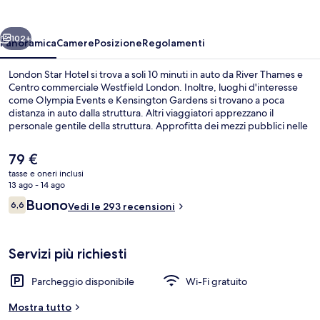
ietro
Avanti
102+
Panoramica
Camere
Posizione
Regolamenti
London Star Hotel si trova a soli 10 minuti in auto da River Thames e
Centro commerciale Westfield London. Inoltre, luoghi d'interesse
come Olympia Events e Kensington Gardens si trovano a poca
distanza in auto dalla struttura. Altri viaggiatori apprezzano il
personale gentile della struttura. Approfitta dei mezzi pubblici nelle
vicinanze: Stazione della metro di Acton Town è a 12 min e Stazione
della metro di Ealing Common a 15 min a piedi.
Il
79 €
prezzo
tasse e oneri inclusi
attuale
13 ago - 14 ago
Reception
è
Recensioni
Buono
6,6
Vedi le 293 recensioni
79 €
6,6 su 10
Servizi più richiesti
Parcheggio disponibile
Wi-Fi gratuito
Mostra tutto