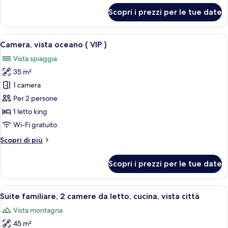
per
Scopri i prezzi per le tue date
Tripla
Deluxe,
vista
Apri
Una camera d'albergo con un letto, un
17
spiaggia
Camera, vista oceano ( VIP )
tutte
Vista spiaggia
le
35 m²
foto
per
1 camera
Camera,
Per 2 persone
vista
1 letto king
oceano
Wi-Fi gratuito
(
Altri
Scopri di più
VIP
dettagli
)
per
Scopri i prezzi per le tue date
Camera,
vista
oceano
Apri
Una camera d'albergo moderna con tele
11
(
Suite familiare, 2 camere da letto, cucina, vista città
tutte
VIP
Vista montagna
)
le
45 m²
foto