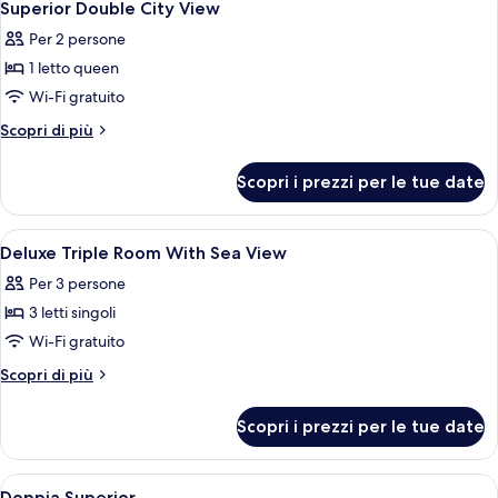
8
Superior Double City View
tutte
Per 2 persone
le
1 letto queen
foto
per
Wi-Fi gratuito
Superior
Altri
Scopri di più
Double
dettagli
per
City
Scopri i prezzi per le tue date
Superior
View
Double
City
Apri
Biancheria da letto ipoallergenica, mi
15
View
Deluxe Triple Room With Sea View
tutte
Per 3 persone
le
3 letti singoli
foto
per
Wi-Fi gratuito
Deluxe
Altri
Scopri di più
Triple
dettagli
per
Room
Scopri i prezzi per le tue date
Deluxe
With
Triple
Sea
Room
Apri
Camera d'albergo con un letto decorat
9
View
With
Doppia Superior