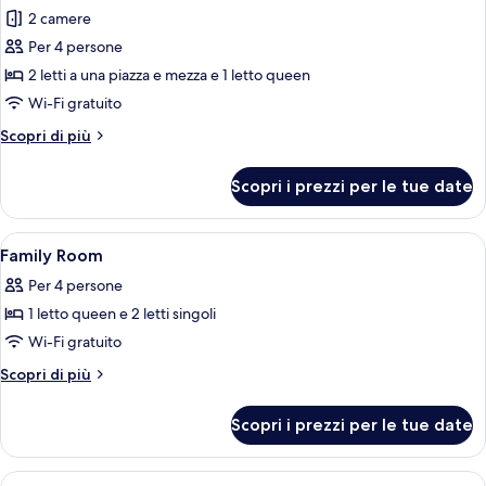
per
2 camere
Suite
Per 4 persone
familiare,
2 letti a una piazza e mezza e 1 letto queen
2
Wi-Fi gratuito
camere
Altri
Scopri di più
da
dettagli
letto,
per
Scopri i prezzi per le tue date
cucina,
Suite
familiare,
vista
2
Apri
Biancheria da letto ipoallergenica, mi
città
13
camere
Family Room
tutte
da
Per 4 persone
letto,
le
cucina,
1 letto queen e 2 letti singoli
foto
vista
per
Wi-Fi gratuito
città
Family
Altri
Scopri di più
Room
dettagli
per
Scopri i prezzi per le tue date
Family
Room
Apri
Biancheria da letto ipoallergenica, mi