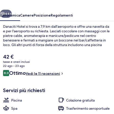
ietro
Avanti
144+
Panoramica
Camere
Posizione
Regolamenti
Danaciti Hotel si trova a 7,9 km dall'aeroporto e offre una navetta da
e per l'aeroporto su richiesta. Lasciati coccolare con massaggi con le
pietre calde, aromaterapia e manicure/pedicure nel centro
benessere e fermati a mangiare un boccone nel bar/caffetteria in
loco. Gli altri punti di forza della struttura includono una piscina
all'aperto, una terrazza panoramica e un bar a bordo piscina.
Il
42 €
prezzo
tasse e oneri inclusi
attuale
22 ago - 23 ago
Piscina all'aperto, lettini
è
Recensioni
Ottimo
8,0
Vedi le 11 recensioni
42 €
8,0 su 10
Servizi più richiesti
Piscina
Colazione gratuita
Spa
Trasferimento aeroportuale