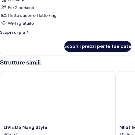
foto
per
Per 2 persone
Doppia
1 letto queen o 1 letto king
Superior,
Wi-Fi gratuito
vista
Altri
Scopri di più
città
dettagli
per
Scopri i prezzi per le tue date
Doppia
Superior,
vista
Strutture simili
città
LIVIE Da Nang Style
Nhat Min
LIVIE
Nhat
LIVIE Da Nang Style
Nhat M
Da
Minh
Sơn Trà
Mỹ An