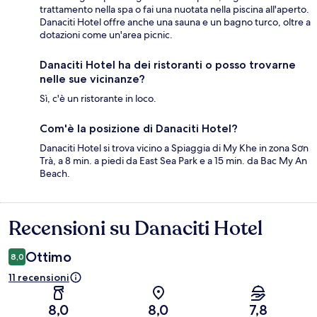
trattamento nella spa o fai una nuotata nella piscina all'aperto.
Danaciti Hotel offre anche una sauna e un bagno turco, oltre a
dotazioni come un'area picnic.
Danaciti Hotel ha dei ristoranti o posso trovarne
nelle sue vicinanze?
Sì, c'è un ristorante in loco.
Com'è la posizione di Danaciti Hotel?
Danaciti Hotel si trova vicino a Spiaggia di My Khe in zona Sơn
Trà, a 8 min. a piedi da East Sea Park e a 15 min. da Bac My An
Beach.
Recensioni su Danaciti Hotel
Recensioni
Ottimo
8,0
11 recensioni
8,0
8,0
7,8