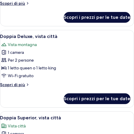
Altri
Scopri di più
letti
dettagli
singoli,
per
Scopri i prezzi per le tue date
vista
Camera
Deluxe
città
con
Apri
Biancheria da letto ipoallergenica, mi
7
2
Doppia Deluxe, vista città
tutte
letti
Vista montagna
singoli,
le
vista
1 camera
foto
città
per
Per 2 persone
Doppia
1 letto queen o 1 letto king
Deluxe,
Wi-Fi gratuito
vista
Altri
Scopri di più
città
dettagli
per
Scopri i prezzi per le tue date
Doppia
Deluxe,
vista
Apri
Biancheria da letto ipoallergenica, mi
8
città
Doppia Superior, vista città
tutte
Vista città
le
1 camera