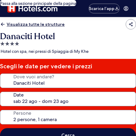
Passa alla sezione principale della pagina
Scarica l’app
Visualizza tutte le strutture
Danaciti Hotel
Struttura
a
Hotel con spa, nei pressi di Spiaggia di My Khe
4.0
stelle
Scegli le date per vedere i prezzi
Dove vuoi andare?
Date
Persone
Cerca