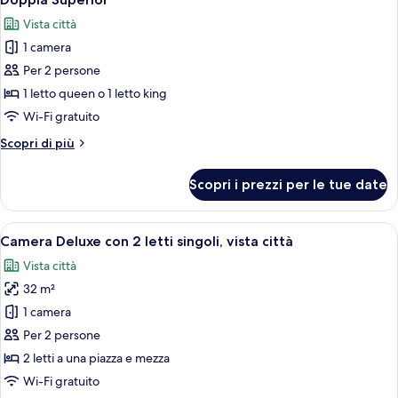
tutte
Sea
Vista città
View
le
1 camera
foto
per
Per 2 persone
Doppia
1 letto queen o 1 letto king
Superior
Wi-Fi gratuito
Altri
Scopri di più
dettagli
per
Scopri i prezzi per le tue date
Doppia
Superior
Apri
Una camera d'hotel con due letti, una s
7
Camera Deluxe con 2 letti singoli, vista città
tutte
Vista città
le
32 m²
foto
per
1 camera
Camera
Per 2 persone
Deluxe
2 letti a una piazza e mezza
con
Wi-Fi gratuito
2