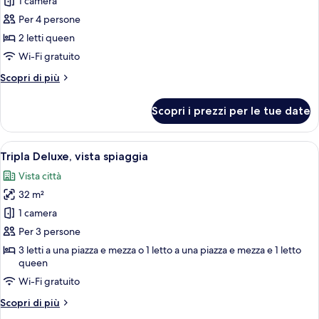
per
1 camera
Quadrupla
Per 4 persone
Deluxe,
2 letti queen
vista
Wi-Fi gratuito
oceano
Altri
Scopri di più
parziale
dettagli
per
Scopri i prezzi per le tue date
Quadrupla
Deluxe,
vista
Apri
Una camera d'albergo con tre letti sing
15
oceano
Tripla Deluxe, vista spiaggia
tutte
parziale
Vista città
le
32 m²
foto
per
1 camera
Tripla
Per 3 persone
Deluxe,
3 letti a una piazza e mezza o 1 letto a una piazza e mezza e 1 letto
vista
queen
spiaggia
Wi-Fi gratuito
Altri
Scopri di più
dettagli