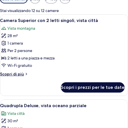
disponibili
per
Stai visualizzando 12 su 12 camere
le
Apri
Una camera d'albergo con due letti si
8
Camera Superior con 2 letti singoli, vista città
camere
tutte
Vista montagna
le
28 m²
foto
per
1 camera
Camera
Per 2 persone
Superior
2 letti a una piazza e mezza
con
Wi-Fi gratuito
2
Altri
Scopri di più
letti
dettagli
singoli,
per
Scopri i prezzi per le tue date
vista
Camera
Superior
città
con
Apri
Una camera d'albergo con due letti, una
17
2
Quadrupla Deluxe, vista oceano parziale
tutte
letti
Vista città
singoli,
le
vista
30 m²
foto
città