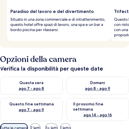
Paradiso del lavoro e del divertimento
Trifect
Situato in una zona commerciale e di intrattenimento,
Questo h
questo hotel offre spazi di lavoro, una spa e un bar a
con rist
bordo piscina per rilassarsi.
con una 
propost
Opzioni della camera
Verifica la disponibilità per queste date
Verifica la disponibilità per questa sera, ago 7 - ago 8
Verifica la disponibilità per d
Questa sera
Domani
ago 7 - ago 8
ago 8 - ago 9
Verifica la disponibilità per questo fine settimana, ago 7 - ago
Verifica la disponibilità per il
Questo fine settimana
Il prossimo fine
settimana
ago 7 - ago 9
ago 14 - ago 16
Filtri
Tutte le camere
2 letti
3+ letti
1 letto