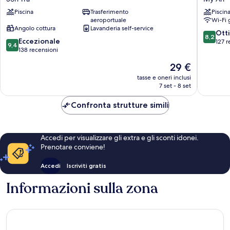
Nang
Hotel
Piscina
Trasferimento
Piscin
Style
and
aeroportuale
Wi-Fi 
Sơn
Apartme
Angolo cottura
Lavanderia self-service
Trà
Mỹ
8.2
Ott
8,2
9.4
Eccezionale
An
su
127 r
9,4
su
138 recensioni
10,
10,
Ottimo,
Il
29 €
Eccezionale,
127
prezzo
138
tasse e oneri inclusi
recensio
attuale
7 set - 8 set
recensioni
è
29 €
Confronta strutture simili
Accedi per visualizzare gli extra e gli sconti idonei.
Prenotare conviene!
Accedi
Iscriviti gratis
Informazioni sulla zona