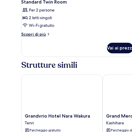
1
letti
Standard Twin Room
tutte
singoli,
Per 2 persone
non
le
fumatori
2 letti singoli
foto
per
Wi-Fi gratuito
Standard
Altri
Scopri di più
Twin
dettagli
per
Room
Vai ai prezz
Standard
Twin
Room
Strutture simili
Grandvrio Hotel Nara Wakura
Grand Mercur
Grandvrio
Grand
Grandvrio Hotel Nara Wakura
Grand Merc
Hotel
Mercure
Tenri
Kashihara
Nara
Nara
Parcheggio gratuito
Parcheggio d
Wakura
Kashihara