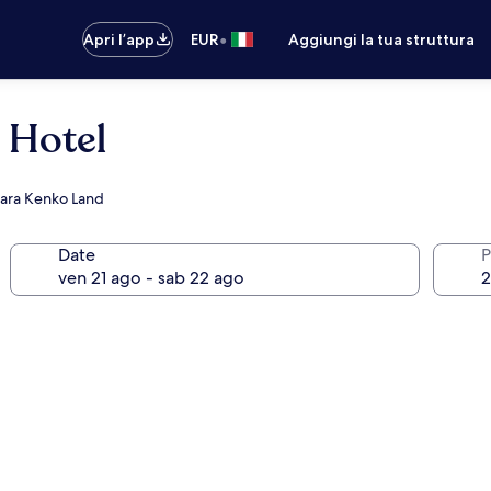
•
Apri l’app
EUR
Aggiungi la tua struttura
 Hotel
Nara Kenko Land
Date
P