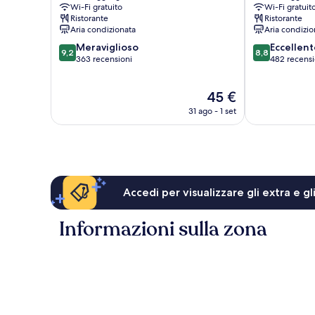
Wi-Fi gratuito
Wi-Fi gratuit
Tenri
Kashihara
Ristorante
Ristorante
Aria condizionata
Aria condizio
9.2
8.8
Meraviglioso
Eccellent
9,2
8,8
su
su
363 recensioni
482 recensi
10,
10,
Meraviglioso,
Eccellente,
Il
45 €
363
482
prezzo
recensioni
recensioni
31 ago - 1 set
attuale
è
45 €
Accedi per visualizzare gli extra e g
Informazioni sulla zona