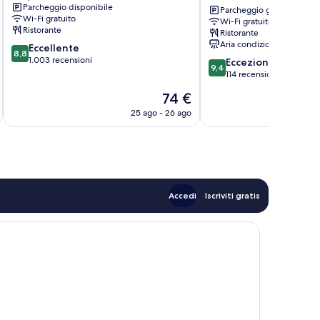
Parcheggio disponibile
Tenri
Parcheggio gratuito
Wi-Fi gratuito
Wi-Fi gratuito
Yamanobenomichi
Ristorante
Ristorante
Tenri
Aria condizionata
8.8
Eccellente
8,8
su
1.003 recensioni
9.4
Eccezionale
9,4
10,
su
114 recensioni
Eccellente,
10,
Il
74 €
1.003
Eccezionale,
prezzo
recensioni
114
25 ago - 26 ago
attuale
recensioni
è
74 €
Accedi
Iscriviti gratis