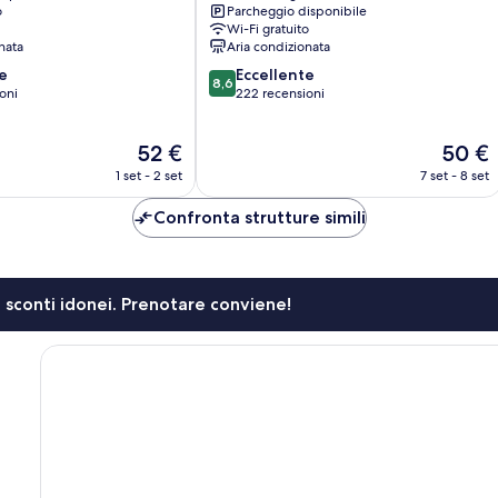
o
Parcheggio disponibile
Tenri
Wi-Fi gratuito
nata
Aria condizionata
8.6
e
Eccellente
8,6
su
oni
222 recensioni
10,
Eccellente,
Il
Il
52 €
50 €
222
prezzo
prezzo
recensioni
1 set - 2 set
7 set - 8 set
attuale
attuale
è
è
Confronta strutture simili
52 €
50 €
li sconti idonei. Prenotare conviene!