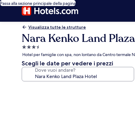
Passa alla sezione principale della pagina
Visualizza tutte le strutture
Nara Kenko Land Plaza
Struttura
a
Hotel per famiglie con spa, non lontano da Centro termale 
3.5
Scegli le date per vedere i prezzi
stelle
Dove vuoi andare?
Galleria
fotografica
per
Nara
Kenko
Land