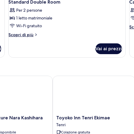
1
J
Standard Double Room
C
le
tutte
t
F
si
Per 2 persone
le
le
n
1 letto matrimoniale
foto
f
fu
per
p
Wi-Fi gratuito
(E
Al
Sc
Ja
de
Standard
C
Altri
Scopri di più
Fu
pe
Double
dettagli
C
per
Room
i
Vai ai prezzi
Standard
Double
Room
e Nara Kashihara
Toyoko Inn Tenri Ekimae
Toyoko
ure Nara Kashihara
Toyoko Inn Tenri Ekimae
Inn
Tenri
Tenri
isponibile
Colazione gratuita
Ekimae