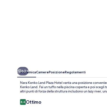
Plaza
Hotel
62+
Panoramica
Camere
Posizione
Regolamenti
Nara Kenko Land Plaza Hotel vanta una posizione convenient
Kenko Land. Fai un tuffo nella piscina coperta e poi scegli 
altri punti di forza della struttura includono un lazy river, 
Recensioni
Ottimo
8,4
8,4 su 10