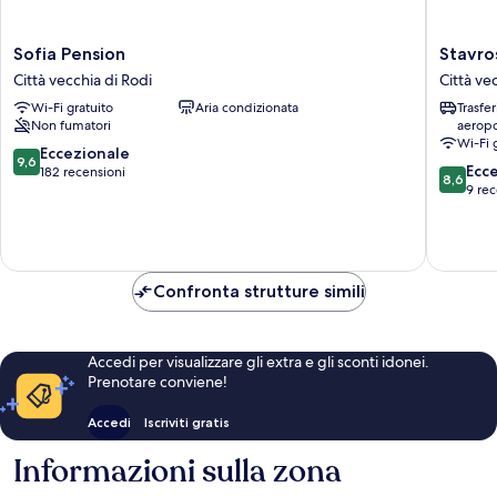
Sofia
Stavros
Sofia Pension
Stavro
Pension
Pension
Città vecchia di Rodi
Città ve
Città
Città
Wi-Fi gratuito
Aria condizionata
Trasfe
vecchia
vecchia
Non fumatori
aeropo
di
di
Wi-Fi 
Rodi
Rodi
9.6
Eccezionale
9,6
8.6
Ecc
su
182 recensioni
8,6
su
9 rec
10,
10,
Eccezionale,
Eccellen
182
9
recensioni
recensio
Confronta strutture simili
Accedi per visualizzare gli extra e gli sconti idonei.
Prenotare conviene!
Accedi
Iscriviti gratis
Informazioni sulla zona