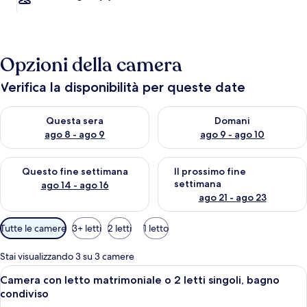
Opzioni della camera
Verifica la disponibilità per queste date
Verifica la disponibilità per questa sera, ago 8 - ago 9
Verifica la disponibilità per d
Questa sera
Domani
ago 8 - ago 9
ago 9 - ago 10
Verifica la disponibilità per questo fine settimana, ago 14 - ag
Verifica la disponibilità per i
Questo fine settimana
Il prossimo fine
settimana
ago 14 - ago 16
ago 21 - ago 23
Filtri
Tutte le camere
3+ letti
2 letti
1 letto
disponibili
per
Stai visualizzando 3 su 3 camere
le
Apri
Un letto rifatto con cura, coperto da u
8
Camera con letto matrimoniale o 2 letti singoli, bagno
camere
tutte
condiviso
le