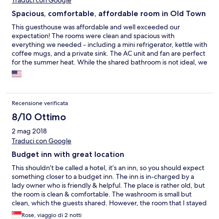
Traduci con Google
Spacious, comfortable, affordable room in Old Town
This guesthouse was affordable and well exceeded our
expectation! The rooms were clean and spacious with
everything we needed - including a mini refrigerator, kettle with
coffee mugs, and a private sink. The AC unit and fan are perfect
for the summer heat. While the shared bathroom is not ideal, we
never had to wait for other guests! The location is in Old Town
but tucked away on a side street away from any noise. The
check-in, location, and payment all way easy. We would
definitely stay here again!
Recensione verificata
8/10 Ottimo
2 mag 2018
Traduci con Google
Budget inn with great location
This shouldn’t be called a hotel, it’s an inn, so you should expect
something closer to a budget inn. The inn is in-charged by a
lady owner who is friendly & helpful. The place is rather old, but
the room is clean & comfortable. The washroom is small but
clean, which the guests shared. However, the room that I stayed
in, the fan is not working, so i have use the air-con at night. And
Rose, viaggio di 2 notti