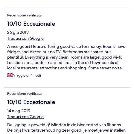
Recensione verificata
10/10 Eccezionale
26 giu 2019
Traduci con Google
A nice guest House offering good value for money. Rooms have
fridges and Aircon but no TV. Bathrooms are shared but
plentiful. Everything is very clean, rooms are large, good wi-fi.
Location is in a pedestrianised area, in the old town so lots of
local restaurants, attractions and shopping. Some street noise
but not too bad. Owners very pleasant and helpful. Overall I
Viaggio di 4 notti
would say this hotel is not luxurious but is excellent value and I
would recommend it except if you have mobility issues.
Recensione verificata
10/10 Eccezionale
14 mag 2019
Traduci con Google
De ligging is geweldig! Midden in de binnenstad van Rhodos.
De prijs kwaliteitsverhouding zeer goed. je moet je wel instellen