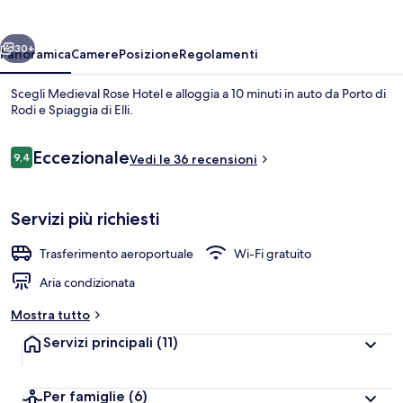
ietro
Avanti
30+
Panoramica
Camere
Posizione
Regolamenti
Scegli Medieval Rose Hotel e alloggia a 10 minuti in auto da Porto di
Rodi e Spiaggia di Elli.
Recensioni
Eccezionale
9,4
Vedi le 36 recensioni
9,4 su 10
Servizi più richiesti
Camera con letto matrimoniale o 2 lett
Trasferimento aeroportuale
Wi-Fi gratuito
Aria condizionata
Mostra tutto
Servizi principali
(11)
Per famiglie
(6)