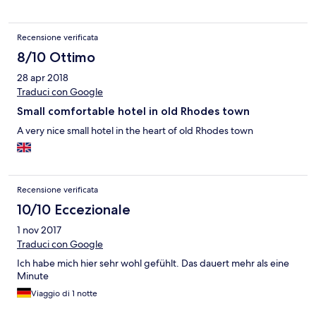
there’s a small sink in the room, i don’t know why the mirror is
hanged so low i have to bent down. The best part of the hotel is
the location. It’s located within the central of a famous
Recensione verificata
market/tourist place, and the ferry port is within walking
distance away. Besides taxi, other public transport (bus) in
8/10 Ottimo
Rhodes is not easily accessible like in Athens, so location is very
28 apr 2018
important as taxi is very expensive. I would recommend this
place to backpackers or solo traveller who don’t mind staying in
Traduci con Google
a decent inn.
Small comfortable hotel in old Rhodes town
A very nice small hotel in the heart of old Rhodes town
Recensione verificata
10/10 Eccezionale
1 nov 2017
Traduci con Google
Ich habe mich hier sehr wohl gefühlt. Das dauert mehr als eine
Minute
Viaggio di 1 notte