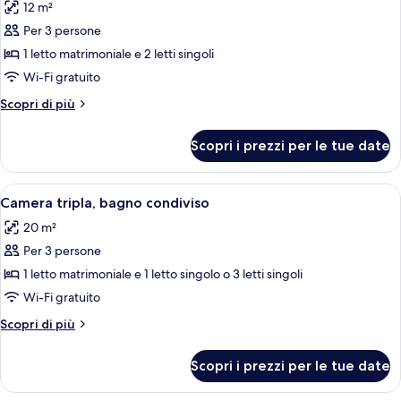
12 m²
foto
Per 3 persone
per
1 letto matrimoniale e 2 letti singoli
Camera
con
Wi-Fi gratuito
letto
Altri
Scopri di più
matrimoniale
dettagli
per
o
Scopri i prezzi per le tue date
Camera
2
con
letti
letto
Apri
Una stanza piccola e pulita con due let
7
singoli,
matrimoniale
Camera tripla, bagno condiviso
tutte
o
bagno
20 m²
2
le
condiviso
letti
Per 3 persone
foto
singoli,
per
1 letto matrimoniale e 1 letto singolo o 3 letti singoli
bagno
Camera
condiviso
Wi-Fi gratuito
tripla,
Altri
Scopri di più
bagno
dettagli
condiviso
per
Scopri i prezzi per le tue date
Camera
tripla,