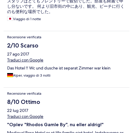
スタッフはとてもフレンドリーで親切でした。部屋も綺麗で申
し分ないです。 何より旧市街の中にあり、観光、ビーチに行く
のも便利な場所でした。
Viaggio di 1 notte
Recensione verificata
2/10 Scarso
27 ago 2017
Traduci con Google
Das Hotel !! Wc und dusche ist separat Zimmer war klein
Alper, viaggio di 3 notti
Recensione verificata
8/10 Ottimo
22 lug 2017
Traduci con Google
"Oplev "Rhodos Gamle By", nu eller aldrig!"
Medieval Rose Hotel er et lille familie ejet hotel. Indehaverne er,