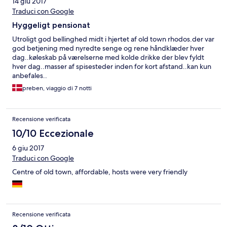
14 giu 2017
Traduci con Google
Hyggeligt pensionat
Utroligt god bellinghed midt i hjertet af old town rhodos.der var
god betjening med nyredte senge og rene håndklæder hver
dag..køleskab på værelserne med kolde drikke der blev fyldt
hver dag..masser af spisesteder inden for kort afstand..kan kun
anbefales..
preben, viaggio di 7 notti
Recensione verificata
10/10 Eccezionale
6 giu 2017
Traduci con Google
Centre of old town, affordable, hosts were very friendly
Recensione verificata