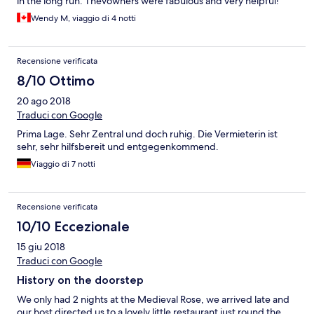
in the long run. Thevowners were fabulous and very helpful!
Wendy M, viaggio di 4 notti
Recensione verificata
8/10 Ottimo
20 ago 2018
Traduci con Google
Prima Lage. Sehr Zentral und doch ruhig. Die Vermieterin ist
sehr, sehr hilfsbereit und entgegenkommend.
Viaggio di 7 notti
Recensione verificata
10/10 Eccezionale
15 giu 2018
Traduci con Google
History on the doorstep
We only had 2 nights at the Medieval Rose, we arrived late and
our host directed us to a lovely little restaurant just round the