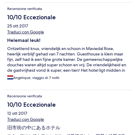
Recensione verificata
10/10 Eccezionale
25 ott 2017
Traduci con Google
Helemaal leuk!
Ontzettend knus, vriendelijk en schoon in Maviedal Rose,
heerlijk verblijf gehad van 7 nachten. Guesthouse is klein maar
fijn, zelf had ik een fijne grote kamer. De gemeenschappelijke
douches waren altijd super schoon en vrij. De vriendelijkheid en
de gastvrijheid vond ik super, een tien! Het hotel ligt midden in
de prachtige oude stad, kijk voor je vanuit de bus daarheen
Angelique, viaggio di 7 notti
loopt even op de kaart en je ziet vrij makkelijk hoe te lopen. Ik
vind het echt een aanrader, goede locatie, vriendelijk en schoon
en leuke prijzen om te verblijven!
Recensione verificata
10/10 Eccezionale
12 ott 2017
Traduci con Google
旧市街の中にあるホテル