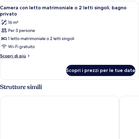
bagno
Apri
Una stanza con un letto, una sedia, un
10
condiviso
Camera con letto matrimoniale o 2 letti singoli, bagno
tutte
privato
le
16 m²
foto
Per 3 persone
per
1 letto matrimoniale o 2 letti singoli
Camera
con
Wi-Fi gratuito
letto
Altri
Scopri di più
matrimoniale
dettagli
per
o
Scopri i prezzi per le tue date
Camera
2
con
letti
letto
Strutture simili
singoli,
matrimoniale
o
bagno
Sofia Pension
Stavros 
2
privato
letti
singoli,
bagno
privato