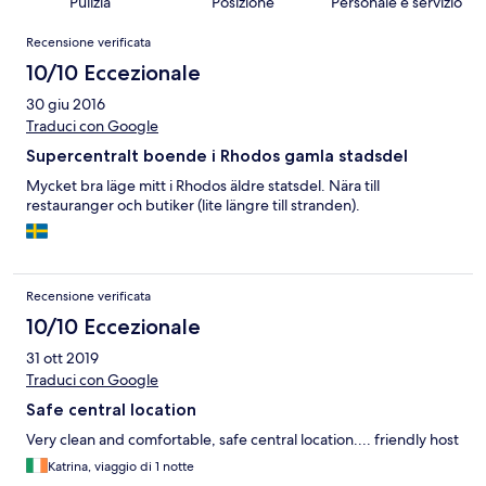
Pulizia
Posizione
Personale e servizio
Recensioni
Recensione verificata
10/10 Eccezionale
30 giu 2016
Traduci con Google
Supercentralt boende i Rhodos gamla stadsdel
Mycket bra läge mitt i Rhodos äldre statsdel. Nära till
restauranger och butiker (lite längre till stranden).
Recensione verificata
10/10 Eccezionale
31 ott 2019
Traduci con Google
Safe central location
Very clean and comfortable, safe central location.... friendly host
Katrina, viaggio di 1 notte