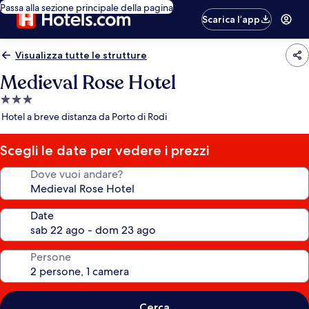
Passa alla sezione principale della pagina
Scarica l’app
Visualizza tutte le strutture
Medieval Rose Hotel
Struttura
a
Hotel a breve distanza da Porto di Rodi
3.0
stelle
Scegli le date per vedere i prezzi
Dove vuoi andare?
Date
Persone
Cerca