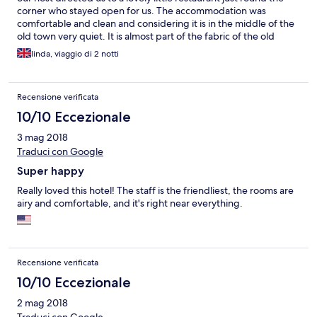
corner who stayed open for us. The accommodation was
comfortable and clean and considering it is in the middle of the
old town very quiet. It is almost part of the fabric of the old
quarter itself. We loved just stepping out in the morning and
linda, viaggio di 2 notti
wandering the historic streets with all its shops and attractions,
pedestrianised mostly and shaded. Would recommend the
Medieval Rose to anyone wanting to just take in the ambiance of
Recensione verificata
Rhodes Old Town. Only observation cobbled streets and access
may be hard work for some. Would definitely return and thanks
10/10 Eccezionale
for being so helpful and welcoming. Linda and Eric.
3 mag 2018
Traduci con Google
Super happy
Really loved this hotel! The staff is the friendliest, the rooms are
airy and comfortable, and it's right near everything.
Recensione verificata
10/10 Eccezionale
2 mag 2018