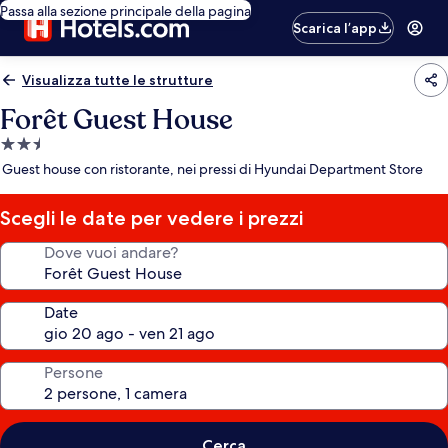
Passa alla sezione principale della pagina
Scarica l’app
Visualizza tutte le strutture
Forêt Guest House
Struttura
a
Guest house con ristorante, nei pressi di Hyundai Department Store
2.5
stelle
Scegli le date per vedere i prezzi
Dove vuoi andare?
Date
Persone
Cerca