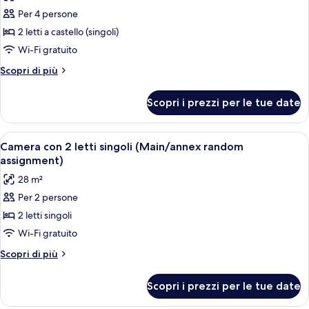
le
(Main/annex
Per 4 persone
foto
random
per
2 letti a castello (singoli)
assignment)
VIP
Wi-Fi gratuito
2
Altri
Scopri di più
(Main/annex
dettagli
random
per
Scopri i prezzi per le tue date
VIP
assignment)
2
(Main/annex
Apri
Camera d'albergo con letto, lampada da
14
random
Camera con 2 letti singoli (Main/annex random
tutte
assignment)
assignment)
le
28 m²
foto
Per 2 persone
per
2 letti singoli
Camera
con
Wi-Fi gratuito
2
Altri
Scopri di più
letti
dettagli
per
singoli
Scopri i prezzi per le tue date
Camera
(Main/annex
con