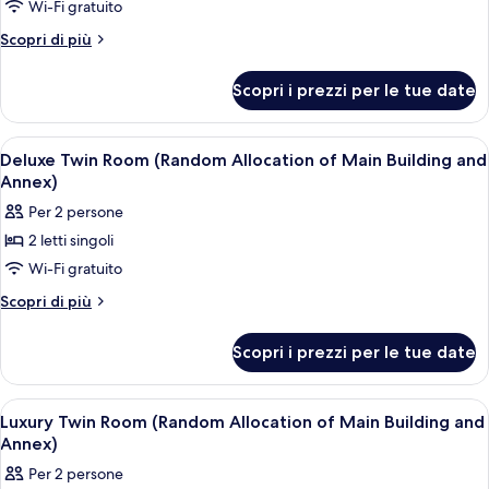
Basic,
Wi-Fi gratuito
per
Altri
Scopri di più
sole
dettagli
donne
per
Scopri i prezzi per le tue date
Dormitorio
(Main/annex
condiviso
random
Basic,
Apri
Una cassaforte in camera, postazione 
assignment)
6
per
Deluxe Twin Room (Random Allocation of Main Building and
tutte
sole
Annex)
donne
le
Per 2 persone
(Main/annex
foto
random
2 letti singoli
per
assignment)
Wi-Fi gratuito
Deluxe
Twin
Altri
Scopri di più
dettagli
Room
per
(Random
Scopri i prezzi per le tue date
Deluxe
Allocation
Twin
of
Room
Apri
Una cassaforte in camera, postazione 
10
(Random
Main
Luxury Twin Room (Random Allocation of Main Building and
tutte
Allocation
Annex)
Building
of
le
and
Per 2 persone
Main
foto