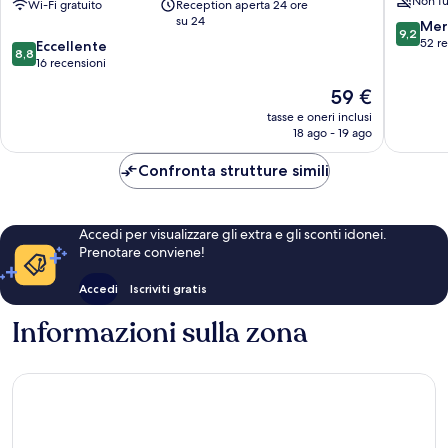
Non fu
by
Wi-Fi gratuito
Reception aperta 24 ore
Distrett
su 24
Anook
di
9.2
Mer
9,2
Seoul
Gangn
su
52 r
8.8
Eccellente
8,8
Gangnam
10,
su
16 recensioni
1
Meravigl
10,
Il
59 €
Distretto
52
Eccellente,
prezzo
di
recensio
16
tasse e oneri inclusi
attuale
Gangnam
18 ago - 19 ago
recensioni
è
59 €
Confronta strutture simili
Accedi per visualizzare gli extra e gli sconti idonei.
Prenotare conviene!
Accedi
Iscriviti gratis
Informazioni sulla zona