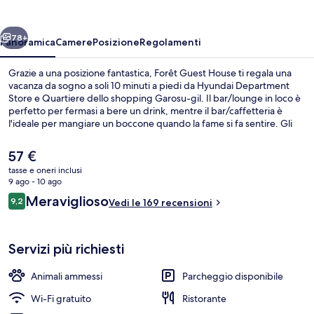
ietro
Avanti
78+
Panoramica
Camere
Posizione
Regolamenti
Grazie a una posizione fantastica, Forêt Guest House ti regala una
vacanza da sogno a soli 10 minuti a piedi da Hyundai Department
Store e Quartiere dello shopping Garosu-gil. Il bar/lounge in loco è
perfetto per fermasi a bere un drink, mentre il bar/caffetteria è
l'ideale per mangiare un boccone quando la fame si fa sentire. Gli
altri servizi della struttura includono uno snack bar e una terrazza.
Altri viaggiatori apprezzano il personale gentile della struttura.
Il
57 €
Approfitta dei mezzi pubblici nelle vicinanze: Stazione di Apgujeong
prezzo
tasse e oneri inclusi
è a 5 min e Stazione di Sinsa a 12 min a piedi.
attuale
9 ago - 10 ago
Lounge
è
Recensioni
Meraviglioso
9,2
Vedi le 169 recensioni
57 €
9,2 su 10
Servizi più richiesti
Animali ammessi
Parcheggio disponibile
Wi-Fi gratuito
Ristorante