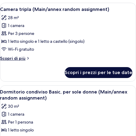
random
2
Apri
Una camera d'albergo con due letti sin
7
assignment)
letti
Camera tripla (Main/annex random assignment)
tutte
singoli
28 m²
(Main/annex
le
random
1 camera
foto
assignment)
per
Per 3 persone
Camera
1 letto singolo e 1 letto a castello (singolo)
tripla
Wi-Fi gratuito
(Main/annex
Altri
Scopri di più
random
dettagli
assignment)
per
Scopri i prezzi per le tue date
Camera
tripla
(Main/annex
Apri
Un bagno moderno con pavimento in leg
6
random
Dormitorio condiviso Basic, per sole donne (Main/annex
tutte
assignment)
random assignment)
le
30 m²
foto
1 camera
per
Per 1 persona
Dormitorio
condiviso
1 letto singolo