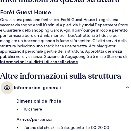
Forêt Guest House
Grazie a una posizione fantastica, Forêt Guest House ti regala una
vacanza da sogno a soli 10 minuti a piedi da Hyundai Department Store
e Quartiere dello shopping Garosu-gil. Il bar/lounge in loco è perfetto
per fermasi a bere un drink, mentre il bar/caffetteria è l'ideale per
mangiare un boccone quando la fame si fa sentire. Gli altri servizi della
struttura includono uno snack bar e una terrazza. Altri viaggiatori
apprezzano il personale gentile della struttura. Approfitta dei mezzi
pubblici nelle vicinanze: Stazione di Apgujeong è a 5 min e Stazione di
Sinsa a 12 min a piedi.
Informazioni sui diritti di cancellazione
Altre informazioni sulla struttura
Informazioni generali
Dimensioni dell'hotel
10 camere
Arrivo/partenza
L'orario del check-in è il seguente: 15:00-20:00