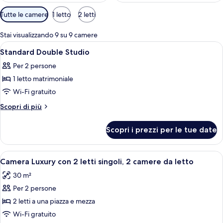
Filtri
Tutte le camere
1 letto
2 letti
disponibili
per
Stai visualizzando 9 su 9 camere
le
Apri
Una camera da letto con un letto, una 
3
Standard Double Studio
camere
tutte
Per 2 persone
le
1 letto matrimoniale
foto
per
Wi-Fi gratuito
Standard
Altri
Scopri di più
Double
dettagli
per
Studio
Scopri i prezzi per le tue date
Standard
Double
Studio
Apri
Una camera d'albergo con due letti, un
9
Camera Luxury con 2 letti singoli, 2 camere da letto
tutte
30 m²
le
Per 2 persone
foto
per
2 letti a una piazza e mezza
Camera
Wi-Fi gratuito