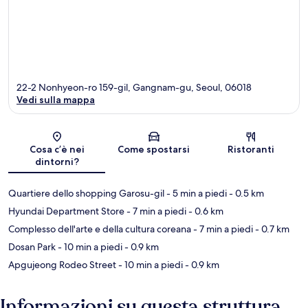
22-2 Nonhyeon-ro 159-gil, Gangnam-gu, Seoul, 06018
Vedi sulla mappa
Mappa
Cosa c’è nei
Come spostarsi
Ristoranti
dintorni?
Quartiere dello shopping Garosu-gil
- 5 min a piedi
- 0.5 km
Hyundai Department Store
- 7 min a piedi
- 0.6 km
Complesso dell'arte e della cultura coreana
- 7 min a piedi
- 0.7 km
Dosan Park
- 10 min a piedi
- 0.9 km
Apgujeong Rodeo Street
- 10 min a piedi
- 0.9 km
Informazioni su questa struttura