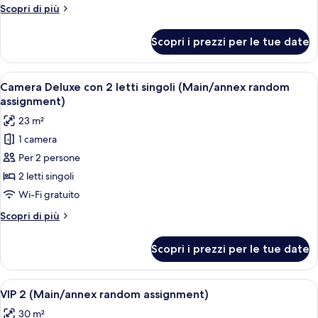
Luxury
Altri
Scopri di più
con
dettagli
2
per
Scopri i prezzi per le tue date
Camera
letti
Luxury
singoli,
con
Apri
Una camera d'albergo con due letti sin
2
14
2
Camera Deluxe con 2 letti singoli (Main/annex random
tutte
letti
camere
assignment)
singoli,
le
da
23 m²
2
foto
letto
camere
1 camera
per
da
Per 2 persone
Camera
letto
Deluxe
2 letti singoli
con
Wi-Fi gratuito
2
Altri
Scopri di più
letti
dettagli
singoli
per
Scopri i prezzi per le tue date
Camera
(Main/annex
Deluxe
random
con
Apri
Una camera spaziosa con un letto a cast
assignment)
4
2
VIP 2 (Main/annex random assignment)
tutte
letti
30 m²
singoli