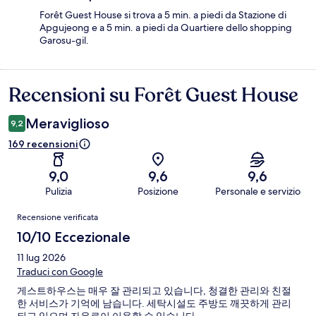
Forêt Guest House si trova a 5 min. a piedi da Stazione di
Apgujeong e a 5 min. a piedi da Quartiere dello shopping
Garosu-gil.
Recensioni su Forêt Guest House
Recensioni
Meraviglioso
9,2
169 recensioni
9,0
9,6
9,6
Pulizia
Posizione
Personale e servizio
Recensioni
Recensione verificata
10/10 Eccezionale
11 lug 2026
Traduci con Google
게스트하우스는 매우 잘 관리되고 있습니다, 청결한 관리와 친절
한 서비스가 기억에 남습니다. 세탁시설도 주방도 깨끗하게 관리