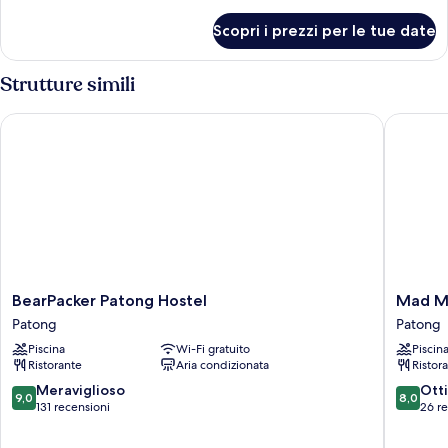
dettagli
per
Scopri i prezzi per le tue date
4-
Bed
Female
Strutture simili
Dormitory
BearPacker Patong Hostel
Mad Mon
BearPacker
Mad
BearPacker Patong Hostel
Mad M
Patong
Monkey
Patong
Patong
Hostel
Phuket
Piscina
Wi-Fi gratuito
Piscin
Patong
Patong
Ristorante
Aria condizionata
Ristor
9.0
8.0
Meraviglioso
Ott
9,0
8,0
su
su
131 recensioni
26 r
10,
10,
Meraviglioso,
Ottimo,