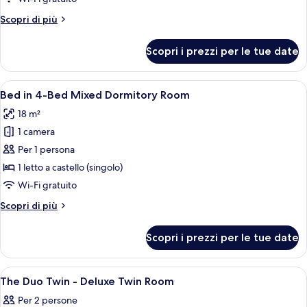
4-
Altri
Scopri di più
Bed
dettagli
Female
per
Scopri i prezzi per le tue date
Bed
Dormitory
in
Room
4-
Apri
Letto a castello con una persona che u
21
Bed
Bed in 4-Bed Mixed Dormitory Room
tutte
Female
18 m²
Dormitory
le
Room
1 camera
foto
per
Per 1 persona
Bed
1 letto a castello (singolo)
in
Wi-Fi gratuito
4-
Altri
Scopri di più
Bed
dettagli
Mixed
per
Scopri i prezzi per le tue date
Bed
Dormitory
in
Room
4-
Apri
Una camera d'albergo con due letti, u
4
Bed
The Duo Twin - Deluxe Twin Room
tutte
Mixed
Per 2 persone
Dormitory
le