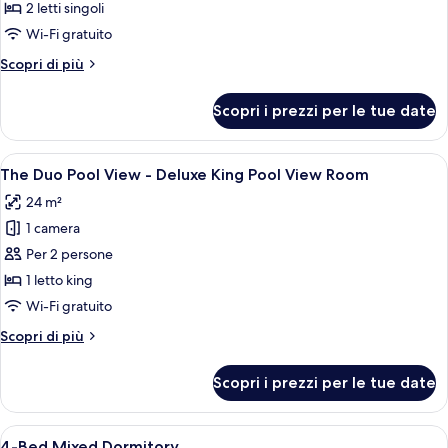
Room
2 letti singoli
foto
per
Wi-Fi gratuito
The
Altri
Scopri di più
Compact
dettagli
per
Twin
Scopri i prezzi per le tue date
The
-
Compact
Superior
Twin
Apri
Una camera d'albergo con un letto gran
15
Twin
-
The Duo Pool View - Deluxe King Pool View Room
tutte
Superior
Room
24 m²
Twin
le
Room
1 camera
foto
per
Per 2 persone
The
1 letto king
Duo
Wi-Fi gratuito
Pool
Altri
Scopri di più
View
dettagli
-
per
Scopri i prezzi per le tue date
The
Deluxe
Duo
King
Pool
Apri
Una camera in stile dormitorio con letti
Pool
20
View
4-Bed Mixed Dormitory