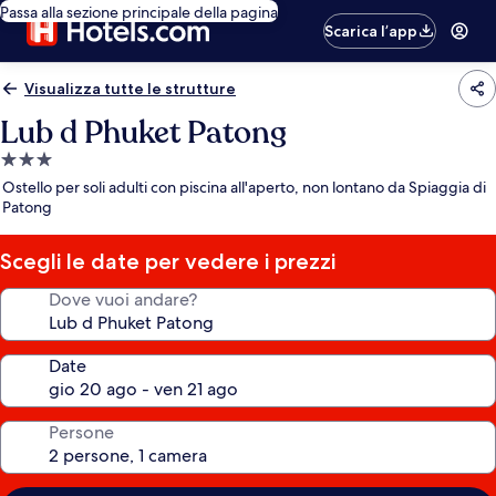
Passa alla sezione principale della pagina
Scarica l’app
Visualizza tutte le strutture
Lub d Phuket Patong
Struttura
a
Ostello per soli adulti con piscina all'aperto, non lontano da Spiaggia di
3.0
Patong
stelle
Scegli le date per vedere i prezzi
Dove vuoi andare?
Date
Persone