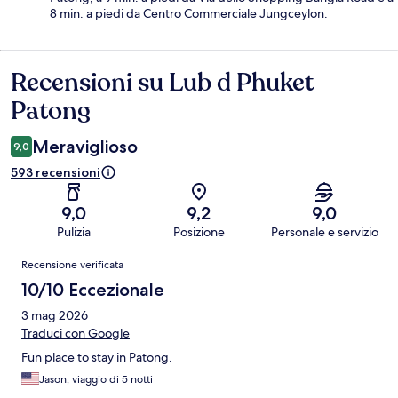
8 min. a piedi da Centro Commerciale Jungceylon.
Recensioni su Lub d Phuket
Recensioni
Patong
Meraviglioso
9,0
593 recensioni
9,0
9,2
9,0
Pulizia
Posizione
Personale e servizio
Recensioni
Recensione verificata
10/10 Eccezionale
3 mag 2026
Traduci con Google
Fun place to stay in Patong.
Jason, viaggio di 5 notti