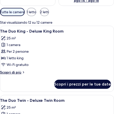
ago 14 - ago 16
Filtri
Tutte le camere
1 letto
2 letti
disponibili
per
Stai visualizzando 12 su 12 camere
le
Apri
Una camera d'albergo con un letto, un
24
The Duo King - Deluxe King Room
camere
tutte
25 m²
le
1 camera
foto
per
Per 2 persone
The
1 letto king
Duo
Wi-Fi gratuito
King
Altri
Scopri di più
-
dettagli
Deluxe
per
Scopri i prezzi per le tue date
The
King
Duo
Room
King
Apri
Una camera d'albergo con due letti, un'
13
-
The Duo Twin - Deluxe Twin Room
tutte
Deluxe
25 m²
King
le
Room