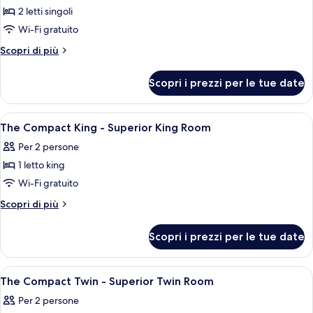
Room
2 letti singoli
foto
per
Wi-Fi gratuito
The
Altri
Scopri di più
Duo
dettagli
per
Twin
Scopri i prezzi per le tue date
The
-
Duo
Deluxe
Twin
Apri
Una camera d'albergo con un letto, un
5
Twin
-
The Compact King - Superior King Room
tutte
Deluxe
Room
Per 2 persone
Twin
le
Room
1 letto king
foto
per
Wi-Fi gratuito
The
Altri
Scopri di più
Compact
dettagli
per
King
Scopri i prezzi per le tue date
The
-
Compact
Superior
King
Apri
Una camera d'albergo con due letti, un
5
King
-
The Compact Twin - Superior Twin Room
tutte
Superior
Room
Per 2 persone
King
le