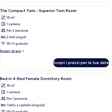
Compact
Room
King
Apri
Una camera d'hotel con un letto, una 
13
-
The Compact Twin - Superior Twin Room
tutte
Superior
18 m²
King
le
Room
1 camera
foto
per
Per 2 persone
The
2 letti singoli
Compact
Wi-Fi gratuito
Twin
Altri
Scopri di più
-
dettagli
Superior
per
Scopri i prezzi per le tue date
The
Twin
Compact
Room
Twin
Apri
Un letto a castello con un portatile su
17
-
Bed in 4-Bed Female Dormitory Room
tutte
Superior
18 m²
Twin
le
Room
1 camera
foto
per
Per 1 persona
Bed
1 letto a castello (singolo)
in
Wi-Fi gratuito