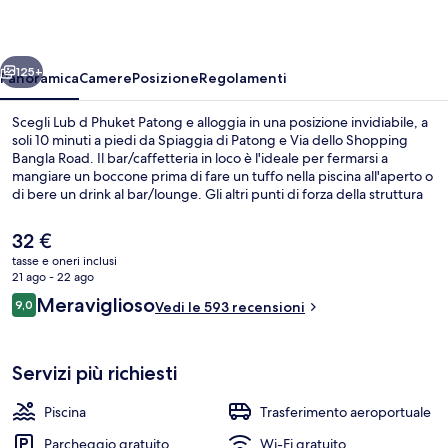
Patong
ietro
Avanti
125+
Panoramica
Camere
Posizione
Regolamenti
Scegli Lub d Phuket Patong e alloggia in una posizione invidiabile, a
soli 10 minuti a piedi da Spiaggia di Patong e Via dello Shopping
Bangla Road. Il bar/caffetteria in loco è l'ideale per fermarsi a
mangiare un boccone prima di fare un tuffo nella piscina all'aperto o
di bere un drink al bar/lounge. Gli altri punti di forza della struttura
sono uno snack bar e una terrazza.
Il
32 €
prezzo
tasse e oneri inclusi
attuale
21 ago - 22 ago
Facciata della struttura
è
Recensioni
Meraviglioso
9,0
Vedi le 593 recensioni
32 €
9,0 su 10
Servizi più richiesti
Piscina
Trasferimento aeroportuale
Parcheggio gratuito
Wi-Fi gratuito