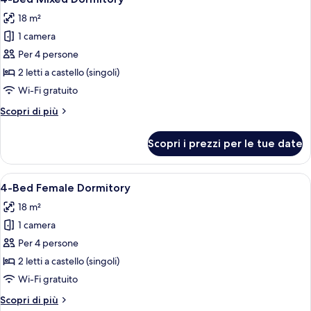
tutte
View
-
18 m²
Deluxe
le
Room
King
1 camera
foto
Pool
per
Per 4 persone
View
4-
Room
2 letti a castello (singoli)
Bed
Wi-Fi gratuito
Mixed
Altri
Scopri di più
Dormitory
dettagli
per
Scopri i prezzi per le tue date
4-
Bed
Mixed
Apri
Una camera del dormitorio con letti a 
17
Dormitory
4-Bed Female Dormitory
tutte
18 m²
le
1 camera
foto
per
Per 4 persone
4-
2 letti a castello (singoli)
Bed
Wi-Fi gratuito
Female
Altri
Scopri di più
Dormitory