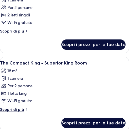
1 camera
foto
per
Per 2 persone
The
2 letti singoli
Duo
Wi-Fi gratuito
Twin
Altri
Scopri di più
-
dettagli
Deluxe
per
Scopri i prezzi per le tue date
The
Twin
Duo
Room
Twin
Apri
Una camera da letto con un letto, una
11
-
The Compact King - Superior King Room
tutte
Deluxe
18 m²
Twin
le
Room
1 camera
foto
per
Per 2 persone
The
1 letto king
Compact
Wi-Fi gratuito
King
Altri
Scopri di più
-
dettagli
Superior
per
Scopri i prezzi per le tue date
The
King