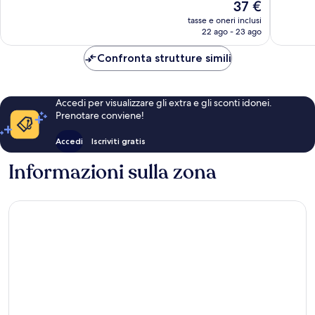
Il
37 €
131
26
prezzo
tasse e oneri inclusi
recensioni
recensio
attuale
22 ago - 23 ago
è
37 €
Confronta strutture simili
Accedi per visualizzare gli extra e gli sconti idonei.
Prenotare conviene!
Accedi
Iscriviti gratis
Informazioni sulla zona