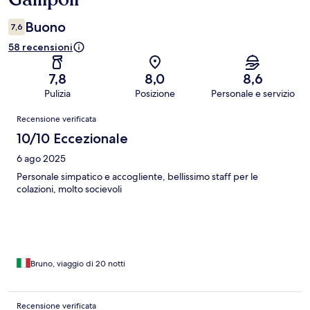
Buono
7,6
58 recensioni
7,8
8,0
8,6
Pulizia
Posizione
Personale e servizio
Recensioni
Recensione verificata
10/10 Eccezionale
6 ago 2025
Personale simpatico e accogliente, bellissimo staff per le
colazioni, molto socievoli
Bruno, viaggio di 20 notti
Recensione verificata