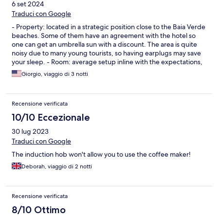
6 set 2024
Traduci con Google
- Property: located in a strategic position close to the Baia Verde
beaches. Some of them have an agreement with the hotel so
one can get an umbrella sun with a discount. The area is quite
noisy due to many young tourists, so having earplugs may save
your sleep. - Room: average setup inline with the expectations,
but with a very small bathroom which seemed to be stuck in the
Giorgio, viaggio di 3 notti
1980s and with very few amenities. - Staff: super helpful and
friendly, if there were a reason for coming back it would be
because of them.
Recensione verificata
10/10 Eccezionale
30 lug 2023
Traduci con Google
The induction hob won't allow you to use the coffee maker!
Deborah, viaggio di 2 notti
Recensione verificata
8/10 Ottimo