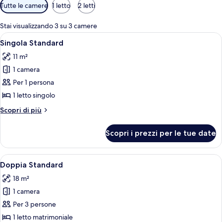
Filtri
Tutte le camere
1 letto
2 letti
disponibili
per
Stai visualizzando 3 su 3 camere
le
Apri
Singola Standard | Una cassaforte in c
4
Singola Standard
camere
tutte
11 m²
le
1 camera
foto
per
Per 1 persona
Singola
1 letto singolo
Standard
Altri
Scopri di più
dettagli
per
Scopri i prezzi per le tue date
Singola
Standard
Apri
Una cassaforte in camera, una scrivani
5
Doppia Standard
tutte
18 m²
le
1 camera
foto
per
Per 3 persone
Doppia
1 letto matrimoniale