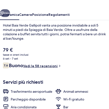
Gallipoli
ietro
Avanti
24+
Panoramica
Camere
Posizione
Regolamenti
Hotel Baia Verde Gallipoli vanta una posizione invidiabile a soli 5
minuti a piedi da Spiaggia di Baia Verde. Oltre a usufruire della
colazione a buffet servita tutti i giorni, potrai fermarti a bere un drink
al bar/lounge.
Il
79 €
prezzo
tasse e oneri inclusi
attuale
6 set - 7 set
è
Recensioni
Buono
7,6
Colazione a buffet a pagamento, servi
Vedi le 58 recensioni
79 €
7,6 su 10
Servizi più richiesti
Trasferimento aeroportuale
Animali ammessi
Parcheggio disponibile
Wi-Fi gratuito
Aria condizionata
Bar