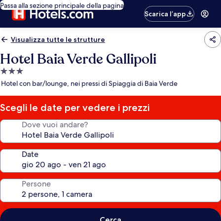
Passa alla sezione principale della pagina
Scarica l’app
Visualizza tutte le strutture
Hotel Baia Verde Gallipoli
Struttura
a
Hotel con bar/lounge, nei pressi di Spiaggia di Baia Verde
3.0
stelle
Scegli le date per vedere i prezzi
Dove vuoi andare?
Date
Persone
Cerca