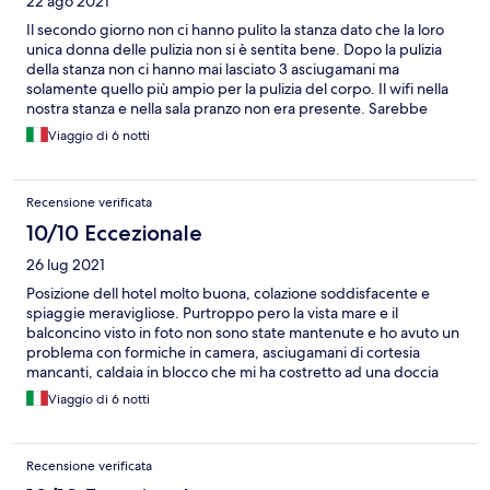
22 ago 2021
Il secondo giorno non ci hanno pulito la stanza dato che la loro
unica donna delle pulizia non si è sentita bene. Dopo la pulizia
della stanza non ci hanno mai lasciato 3 asciugamani ma
solamente quello più ampio per la pulizia del corpo. Il wifi nella
nostra stanza e nella sala pranzo non era presente. Sarebbe
stato gradito toglierci il servizio del secondo giorno sul prezzo
Viaggio di 6 notti
finale dato che non c'è stato.
Recensione verificata
10/10 Eccezionale
26 lug 2021
Posizione dell hotel molto buona, colazione soddisfacente e
spiaggie meravigliose. Purtroppo pero la vista mare e il
balconcino visto in foto non sono state mantenute e ho avuto un
problema con formiche in camera, asciugamani di cortesia
mancanti, caldaia in blocco che mi ha costretto ad una doccia
fredda al secondo giorno. Il personale della reception molto
Viaggio di 6 notti
cordiale, preparato e Gentile.
Recensione verificata