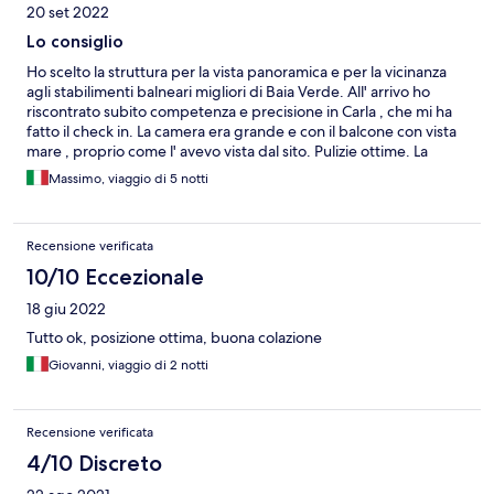
20 set 2022
Lo consiglio
Ho scelto la struttura per la vista panoramica e per la vicinanza
agli stabilimenti balneari migliori di Baia Verde. All' arrivo ho
riscontrato subito competenza e precisione in Carla , che mi ha
fatto il check in. La camera era grande e con il balcone con vista
mare , proprio come l' avevo vista dal sito. Pulizie ottime. La
colazione , servita al 5° piano con vista sulla Baia , completa sìa di
Massimo, viaggio di 5 notti
dolci che di preparazioni salate. Ma soprattutto è servita dal
sorriso , la cortesia e disponibilità di Alessandro e Terry. Infine ,
con altrettanto piacere , dedico una menzione per Mariangela
Recensione verificata
che svolge il proprio lavoro in modo professionale , mettendoci
passione.
10/10 Eccezionale
18 giu 2022
Tutto ok, posizione ottima, buona colazione
Giovanni, viaggio di 2 notti
Recensione verificata
4/10 Discreto