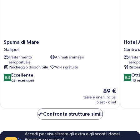
Spuma
Hotel
Spuma di Mare
Hotel 
di
Al
Gallipoli
Centro st
Mare
Pescato
Trasferimento
Animali ammessi
Trasfe
Gallipoli
Centro
aeroportuale
aeropo
storico
Parcheggio disponibile
Wi-Fi gratuito
Ristor
di
8.8
8.2
Eccellente
Gallipoli
Ott
8,8
8,2
su
su
62 recensioni
118 r
10,
10,
Il
89 €
Eccellente,
Ottimo,
prezzo
62
118
tasse e oneri inclusi
attuale
5 set - 6 set
recensioni
recensio
è
89 €
Confronta strutture simili
Accedi per visualizzare gli extra e gli sconti idonei.
Prenotare conviene!