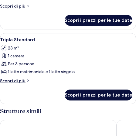
Standard
Altri
Scopri di più
dettagli
per
Scopri i prezzi per le tue date
Doppia
Standard
Apri
Una cassaforte in camera, una scrivani
5
Tripla Standard
tutte
23 m²
le
1 camera
foto
per
Per 3 persone
Tripla
1 letto matrimoniale e 1 letto singolo
Standard
Altri
Scopri di più
dettagli
per
Scopri i prezzi per le tue date
Tripla
Standard
Strutture simili
Spuma di Mare
Hotel Al