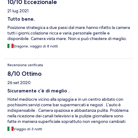
10/10 Eccezionale
21 lug 2021
Tutto bene.
Posizione strategica a due passi dal mare.hanno rifatto la camera
tutti i giorni,colazione ricca e varia.personale gentile e
disponibile. Camera vista mare. Non si può chiedere di meglio.
Dragone, viaggio di 8 notti
Recensione verificata
8/10 Ottimo
26 set 2020
Sicuramente c’è di meglio .
Hotel mediocre vicino alla spiaggia e in un centro abitato con
pochissimi servizi come bar supermercati e negozi . L’auto è
indispensabile . Camera spaziosa e abbastanza pulita. Problema
nella ricezione dei canali televisivi e le pulizie giornaliere sono
fatte in maniera superficiale soprattuto non vengono cambiati
gli asciugamani anche se lasciati sul pavimento . La colazione
Viaggio di 3 notti
sarebbe abbastanza buona , poco varia . Dico sarebbe perché