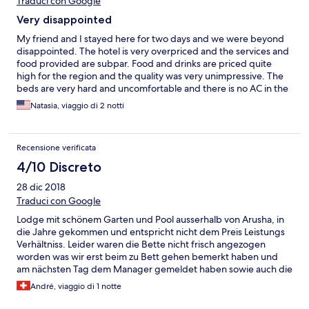
Traduci con Google
Very disappointed
My friend and I stayed here for two days and we were beyond
disappointed. The hotel is very overpriced and the services and
food provided are subpar. Food and drinks are priced quite
high for the region and the quality was very unimpressive. The
beds are very hard and uncomfortable and there is no AC in the
room! It was very hard to sleep due to the high heat and
Natasia, viaggio di 2 notti
humidity in the room at night. We have stayed in 3 other mid-
budget hotels this trip and all of them had in room AC units. WiFi
never worked anywhere around the hotel, pool or restaurant
Recensione verificata
which was very frustrating given the cost of the stay. The hotel
staff and management were not accommodating with the check
4/10 Discreto
in process and it took us over 45 minutes to get our room ready.
28 dic 2018
At check out we asked for a delayed check out for a couple
hours due to our flight departure and they said no. The hotel
Traduci con Google
had 6 guest including us with accommodation for over 75. They
Lodge mit schönem Garten und Pool ausserhalb von Arusha, in
made no attempts to be welcoming or helpful to our group.
die Jahre gekommen und entspricht nicht dem Preis Leistungs
After hiking Kilimanjaro and Safari we were looking forward to
Verhältniss. Leider waren die Bette nicht frisch angezogen
the spa the hotel marketed to us and it was awful. I have
worden was wir erst beim zu Bett gehen bemerkt haben und
received pedicures in many countries and have never been so
am nächsten Tag dem Manager gemeldet haben sowie auch die
disappointed. It was a complete joke! Not to mention all of the
Tischdecken im Restaurant waren sehr dreckig.
spa services were significantly overpriced. My toddler could
André, viaggio di 1 notte
have given me a better pedicure. Some of these thing may have