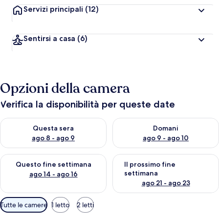
Servizi principali
(12)
Sentirsi a casa
(6)
Opzioni della camera
Verifica la disponibilità per queste date
Verifica la disponibilità per questa sera, ago 8 - ago 9
Verifica la disponibilità per d
Questa sera
Domani
ago 8 - ago 9
ago 9 - ago 10
Verifica la disponibilità per questo fine settimana, ago 14 - ag
Verifica la disponibilità per i
Questo fine settimana
Il prossimo fine
settimana
ago 14 - ago 16
ago 21 - ago 23
Filtri
Tutte le camere
1 letto
2 letti
disponibili