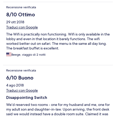
been acceptable, however, at over $250 a night for a simple
room I expected I much nicer and luxurious experience.
Recensione verificata
8/10 Ottimo
29 ott 2018
Traduci con Google
The Wifi is practically non functioning. Wifi is only available in the
lobby and even in that location it barely functions. The wifi
worked better out on safari. The menu is the same all day long.
The breakfast buffet is excellent.
Beege, viaggio di 2 notti
Recensione verificata
6/10 Buono
4 ago 2018
Traduci con Google
Disappointing Switch
We’d reserved two rooms - one for my husband and me, one for
my adult son and daughter-in-law. Upon arriving, the front desk
said we would instead have a double room suite. Claimed it was