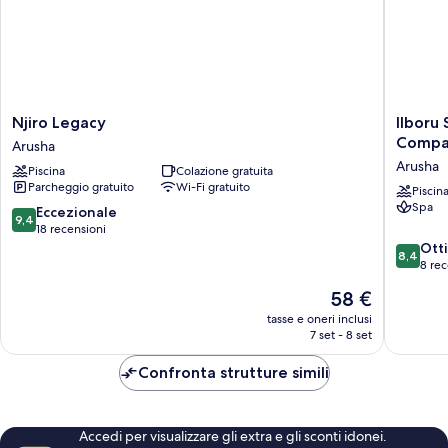
accessibile
singoli,
1
ai
camera
disabili
da
letto,
accessibile
ai
Njiro
Ilboru
Njiro Legacy
Ilboru
disabili
Legacy
Safari
Compa
Arusha
Arusha
Lodge
Arusha
Piscina
Colazione gratuita
-
Parcheggio gratuito
Wi-Fi gratuito
The
Piscin
Spa
Platinu
9.4
Eccezionale
9,4
Route
su
18 recensioni
Compan
10,
8.4
Ott
8,4
Limited
Eccezionale,
su
8 rec
Arusha
18
10,
Il
58 €
recensioni
Ottimo,
prezzo
8
tasse e oneri inclusi
attuale
7 set - 8 set
recensio
è
58 €
Confronta strutture simili
Accedi per visualizzare gli extra e gli sconti idonei.