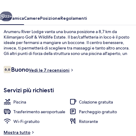
ietro
Avanti
22+
Panoramica
Camere
Posizione
Regolamenti
Arumeru River Lodge vanta una buona posizione a 8,7 km da
Kilimanjaro Golf & Wildlife Estate. Il bar/caffetteria in loco è il posto
ideale per fermarsi a mangiare un boccone. Il centro benessere,
invece, ti permetterà di scegliere tra massaggi e tanto altro ancora.
Gli altri punti di forza della struttura sono una piscina all'aperto, un
bar/lounge e uno snack bar.
Recensioni
Buono
6,6
Vedi le 7 recensioni
6,6 su 10
Area per barbecue/picnic
Servizi più richiesti
Piscina
Colazione gratuita
Trasferimento aeroportuale
Parcheggio gratuito
Wi-Fi gratuito
Ristorante
Mostra tutto