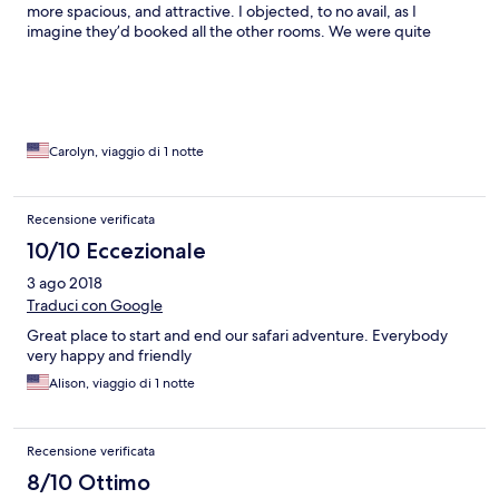
more spacious, and attractive. I objected, to no avail, as I
imagine they’d booked all the other rooms. We were quite
disappointed wit the accommodations, which provided large (
unappealing) common space but limited space in one of the
private rooms. We felt duped. While the dining staff was
attentive, the food was mediocre. Overall, the experience was
not worth the significant price of this lodging!
Carolyn, viaggio di 1 notte
Recensione verificata
10/10 Eccezionale
3 ago 2018
Traduci con Google
Great place to start and end our safari adventure. Everybody
very happy and friendly
Alison, viaggio di 1 notte
Recensione verificata
8/10 Ottimo