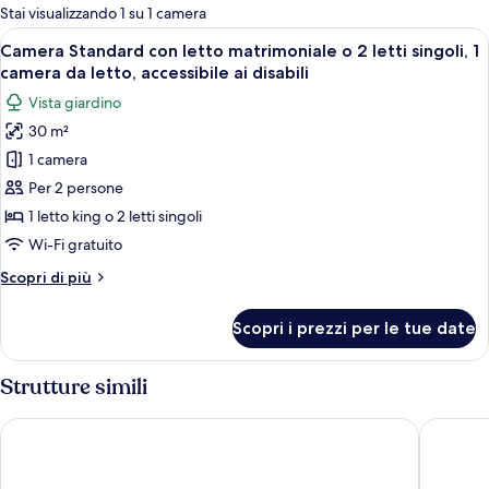
per
Stai visualizzando 1 su 1 camera
le
Apri
Una camera da letto con un letto, una 
7
Camera Standard con letto matrimoniale o 2 letti singoli, 1
camere
tutte
camera da letto, accessibile ai disabili
le
Vista giardino
foto
30 m²
per
1 camera
Camera
Standard
Per 2 persone
con
1 letto king o 2 letti singoli
letto
Wi-Fi gratuito
matrimoniale
Altri
Scopri di più
o
dettagli
2
per
Scopri i prezzi per le tue date
Camera
letti
Standard
singoli,
con
Strutture simili
1
letto
camera
matrimoniale
Njiro Legacy
Ilboru S
o
da
2
letto,
letti