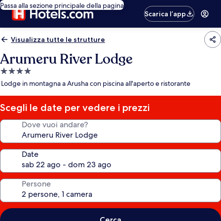
Passa alla sezione principale della pagina
Scarica l’app
Visualizza tutte le strutture
Arumeru River Lodge
Struttura
a
Lodge in montagna a Arusha con piscina all'aperto e ristorante
4.0
stelle
Scegli le date per vedere i prezzi
Dove vuoi andare?
Date
Persone
Cerca