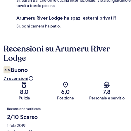
Sì, Safari Bar che offre cucina internazionale, vista sul giardino e
tavoli a bordo piscina.
Arumeru River Lodge ha spazi esterni privati?
Sì, ogni camera ha patio.
Recensioni su Arumeru River
Recensioni
Lodge
Buono
6,6
7 recensioni
8,0
6,0
7,8
Pulizia
Posizione
Personale e servizio
Recensioni
Recensione verificata
2/10 Scarso
1 feb 2019