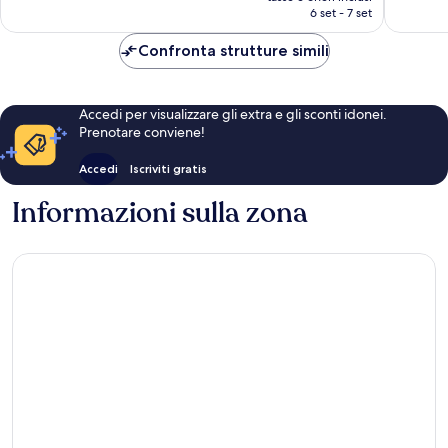
attuale
6 set - 7 set
è
116 €
Confronta strutture simili
Accedi per visualizzare gli extra e gli sconti idonei.
Prenotare conviene!
Accedi
Iscriviti gratis
Informazioni sulla zona