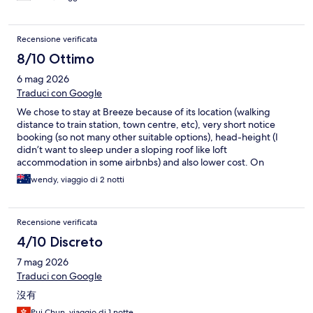
Recensione verificata
8/10 Ottimo
6 mag 2026
Traduci con Google
We chose to stay at Breeze because of its location (walking
distance to train station, town centre, etc), very short notice
booking (so not many other suitable options), head-height (I
didn’t want to sleep under a sloping roof like loft
accommodation in some airbnbs) and also lower cost. On
reflection, we more than spent what we had saved on food and
wendy, viaggio di 2 notti
drink, which could have been considerably cheaper if we’d had
amenities like a fridge, kettle and microwave. But it advertises
itself truly, so for what it was, it was quite good.
Recensione verificata
4/10 Discreto
7 mag 2026
Traduci con Google
沒有
Pui Chun, viaggio di 1 notte