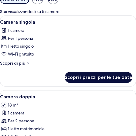
disponibili
per
Stai visualizzando 5 su 5 camere
le
Apri
Una camera d'albergo con un letto, un
5
Camera singola
camere
tutte
1 camera
le
Per 1 persona
foto
per
1 letto singolo
Camera
Wi-Fi gratuito
singola
Altri
Scopri di più
dettagli
per
Scopri i prezzi per le tue date
Camera
singola
Apri
Una moderna camera d'albergo con un 
4
Camera doppia
tutte
18 m²
le
1 camera
foto
per
Per 2 persone
Camera
1 letto matrimoniale
doppia