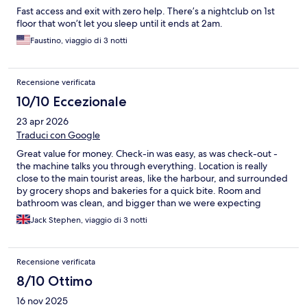
Fast access and exit with zero help. There’s a nightclub on 1st
floor that won’t let you sleep until it ends at 2am.
Faustino, viaggio di 3 notti
Recensione verificata
10/10 Eccezionale
23 apr 2026
Traduci con Google
Great value for money. Check-in was easy, as was check-out -
the machine talks you through everything. Location is really
close to the main tourist areas, like the harbour, and surrounded
by grocery shops and bakeries for a quick bite. Room and
bathroom was clean, and bigger than we were expecting
considering we booked a ‘small’ room. The temperature gauge
Jack Stephen, viaggio di 3 notti
was a bit tricky to understand at first but we had a comfortable
night’s sleep and couldn’t find any faults.
Recensione verificata
8/10 Ottimo
16 nov 2025