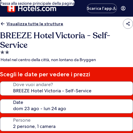
Passa alla sezione principale della pagina
Scarica l’app
Visualizza tutte le strutture
BREEZE Hotel Victoria - Self-
Service
Struttura
a
Hotel nel centro della città, non lontano da Bryggen
2.0
stelle
Scegli le date per vedere i prezzi
Dove vuoi andare?
Date
Persone