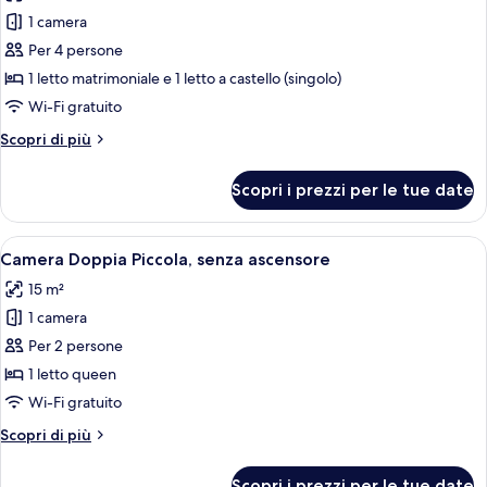
le
1 camera
foto
per
Per 4 persone
Camera
1 letto matrimoniale e 1 letto a castello (singolo)
familiare
Wi-Fi gratuito
Altri
Scopri di più
dettagli
per
Scopri i prezzi per le tue date
Camera
familiare
Apri
Una moderna camera d'albergo con un 
4
Camera Doppia Piccola, senza ascensore
tutte
15 m²
le
1 camera
foto
per
Per 2 persone
Camera
1 letto queen
Doppia
Wi-Fi gratuito
Piccola,
Altri
Scopri di più
senza
dettagli
ascensore
per
Scopri i prezzi per le tue date