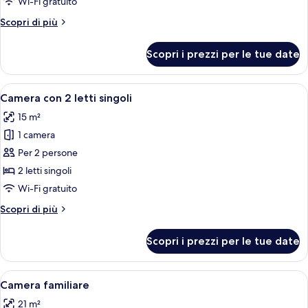
Wi-Fi gratuito
Altri
Scopri di più
dettagli
per
Scopri i prezzi per le tue date
Camera
doppia
Apri
Una camera d'hotel con due letti, una
4
Camera con 2 letti singoli
tutte
15 m²
le
1 camera
foto
per
Per 2 persone
Camera
2 letti singoli
con
Wi-Fi gratuito
2
Altri
Scopri di più
letti
dettagli
singoli
per
Scopri i prezzi per le tue date
Camera
con
2
Apri
Una camera d'albergo moderna con un l
3
letti
Camera familiare
tutte
singoli
21 m²