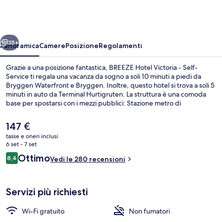
Victoria
-
Self-
ietro
Avanti
Service
35+
Panoramica
Camere
Posizione
Regolamenti
Grazie a una posizione fantastica, BREEZE Hotel Victoria - Self-
Service ti regala una vacanza da sogno a soli 10 minuti a piedi da
Bryggen Waterfront e Bryggen. Inoltre, questo hotel si trova a soli 5
minuti in auto da Terminal Hurtigruten. La struttura è una comoda
base per spostarsi con i mezzi pubblici: Stazione metro di
Nonneseteren si trova a 5 min a piedi e Stazione metro di Byparken
a 6.
Il
147 €
prezzo
tasse e oneri inclusi
attuale
6 set - 7 set
Terrazza/patio
è
Recensioni
Ottimo
8,4
Vedi le 280 recensioni
147 €
8,4 su 10
Servizi più richiesti
Wi-Fi gratuito
Non fumatori