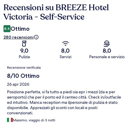
Recensioni su BREEZE Hotel
Recensioni
Victoria - Self-Service
Ottimo
8,4
280 recensioni
9,0
8,0
8,0
Pulizia
Servizi
Personale e servizio
Recensioni
Recensione verificata
8/10 Ottimo
26 apr 2026
Posizione perfetta, si fa tutto a piedi sia epr i mezzi (da e per
aeroporto) che per il porto ed il centeo città. Check in/outfacile
ed intuitivo. Manca reception ma ilpersonale di pulizia è stato
disponibilie. Apprezzati gli sconti con locali e posti
convenzionati.
Massimo, viaggio di 3 notti