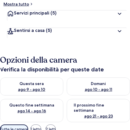
Mostra tutto
Servizi principali
(5)
Sentirsi a casa
(5)
Opzioni della camera
Verifica la disponibilità per queste date
Verifica la disponibilità per questa sera, ago 9 - ago 10
Verifica la disponibilità per d
Questa sera
Domani
ago 9 - ago 10
ago 10 - ago 11
Verifica la disponibilità per questo fine settimana, ago 14 - ag
Verifica la disponibilità per i
Questo fine settimana
Il prossimo fine
settimana
ago 14 - ago 16
ago 21 - ago 23
Filtri
Tutte le camere
1 letto
2 letti