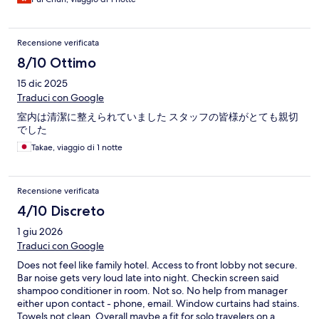
Recensione verificata
8/10 Ottimo
15 dic 2025
Traduci con Google
室内は清潔に整えられていました スタッフの皆様がとても親切
でした
Takae, viaggio di 1 notte
Recensione verificata
4/10 Discreto
1 giu 2026
Traduci con Google
Does not feel like family hotel. Access to front lobby not secure.
Bar noise gets very loud late into night. Checkin screen said
shampoo conditioner in room. Not so. No help from manager
either upon contact - phone, email. Window curtains had stains.
Towels not clean. Overall maybe a fit for solo travelers on a