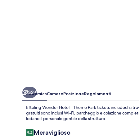
-
Theme
Park
tickets
included
32+
Panoramica
Camere
Posizione
Regolamenti
Efteling Wonder Hotel - Theme Park tickets included si trova 
gratuiti sono inclusi Wi-Fi, parcheggio e colazione completa s
lodano il personale gentile della struttura.
Recensioni
Meraviglioso
9,2
9,2 su 10