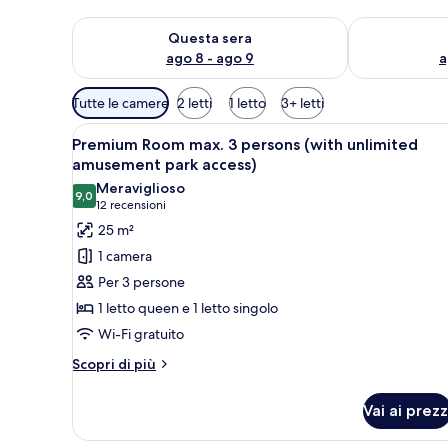
Verifica la disponibilità per questa sera, ago 8 - ago
Verifica la di
Questa sera
ago 8 - ago 9
a
Filtri
Tutte le camere
2 letti
1 letto
3+ letti
disponibili
Apri
Una moderna camera d'hotel co
per
5
Premium Room max. 3 persons (with unlimited
tutte
le
amusement park access)
le
camere
Meraviglioso
9,0
foto
9,0 su 10
(12
12 recensioni
per
recensioni)
25 m²
Premium
1 camera
Room
Per 3 persone
max.
1 letto queen e 1 letto singolo
3
Wi-Fi gratuito
persons
(with
Altri
Scopri di più
dettagli
unlimited
per
amusement
Vai ai prezz
Premium
park
Room