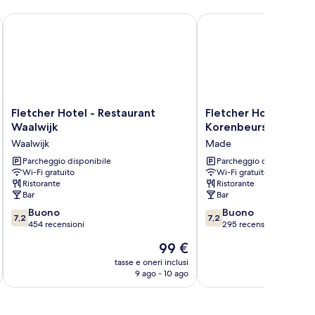
ckets included
Fletcher Hotel - Restaurant Waalwijk
Fletcher Hotel-Restau
Fletcher
Fletcher
Fletcher Hotel - Restaurant
Fletcher Hotel-Rest
Hotel
Hotel-
Waalwijk
Korenbeurs
-
Restaurant
Waalwijk
Made
Restaurant
De
Waalwijk
Parcheggio disponibile
Korenbeurs
Parcheggio disponibile
Wi-Fi gratuito
Wi-Fi gratuito
Waalwijk
Made
Ristorante
Ristorante
Bar
Bar
7.2
7.2
Buono
Buono
7,2
7,2
su
su
454 recensioni
295 recensioni
10,
10,
Il
99 €
Buono,
Buono,
prezzo
454
295
tasse e oneri inclusi
t
attuale
9 ago - 10 ago
recensioni
recensioni
è
99 €