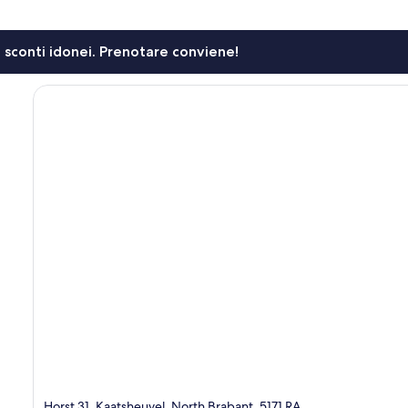
li sconti idonei. Prenotare conviene!
Horst 31, Kaatsheuvel, North Brabant, 5171 RA