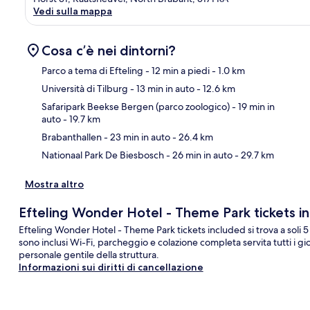
Vedi sulla mappa
Cosa c’è nei dintorni?
Parco a tema di Efteling
- 12 min a piedi
- 1.0 km
Università di Tilburg
- 13 min in auto
- 12.6 km
Ma
Safaripark Beekse Bergen (parco zoologico)
- 19 min in
auto
- 19.7 km
Brabanthallen
- 23 min in auto
- 26.4 km
Nationaal Park De Biesbosch
- 26 min in auto
- 29.7 km
Mostra altro
Efteling Wonder Hotel - Theme Park tickets i
Efteling Wonder Hotel - Theme Park tickets included si trova a soli 5 m
sono inclusi Wi-Fi, parcheggio e colazione completa servita tutti i gior
personale gentile della struttura.
Informazioni sui diritti di cancellazione