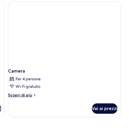
access)
max.
4
persons
(with
unlimited
amusement
park
access)
Camera
Per 4 persone
Wi-Fi gratuito
Altri
Scopri di più
dettagli
per
i
Vai ai prezzi
Camera