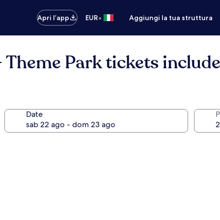
•
Apri l’app
EUR
Aggiungi la tua struttura
- Theme Park tickets includ
Date
P