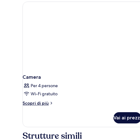
access)
max.
3
persons
(with
unlimited
amusement
park
access)
Camera
Per 4 persone
Wi-Fi gratuito
Altri
Scopri di più
dettagli
per
Vai ai prezz
Camera
Strutture simili