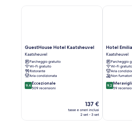
GuestHouse Hotel Kaatsheuvel
Hotel Emilia
GuestHouse
Hotel
GuestHouse Hotel Kaatsheuvel
Hotel Emili
Hotel
Emilia
Kaatsheuvel
Kaatsheuvel
Kaatsheuvel
Kaatsheuvel
Parcheggio gratuito
Parcheggio g
Kaatsheuvel
Wi-Fi gratuito
Wi-Fi gratuit
Ristorante
Aria condizio
Aria condizionata
Non fumatori
9.4
9.2
Eccezionale
Meravigl
9,4
9,2
su
su
509 recensioni
59 recensio
10,
10,
Eccezionale,
Meraviglioso,
Il
137 €
509
59
prezzo
recensioni
recensioni
tasse e oneri inclusi
attuale
2 set - 3 set
è
137 €