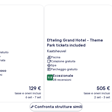
Efteling Grand Hotel - Theme Park ti
Efteling
a
Efteling Grand Hotel - Theme
Grand
Park tickets included
Hotel
Kaatsheuvel
ratuito
-
o
Theme
Piscina
nata
Colazione gratuita
Park
Spa
tickets
Parcheggio gratuito
ioso
included
ni
9.8
Kaatsheuvel
Eccezionale
9,8
su
28 recensioni
10,
Il
Il
129 €
505 €
Eccezionale,
prezzo
prezzo
28
tasse e oneri inclusi
tasse e oneri inclusi
attuale
attuale
6 set - 7 set
2 set - 3 set
recensioni
è
è
129 €
505 €
Confronta strutture simili