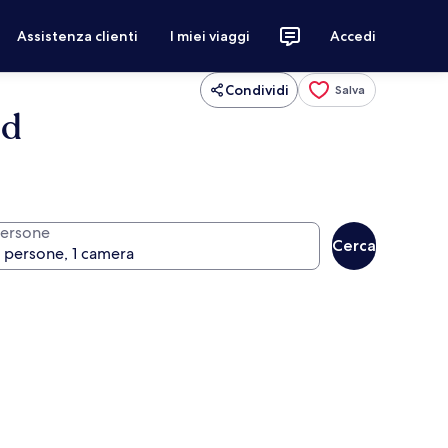
Assistenza clienti
I miei viaggi
Accedi
Condividi
Salva
ed
ersone
Cerca