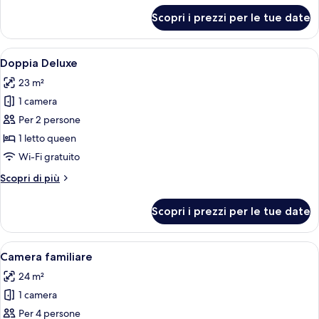
per
Scopri i prezzi per le tue date
Camera
singola
Apri
Una camera d'albergo con un letto, una 
9
Doppia Deluxe
tutte
23 m²
le
1 camera
foto
per
Per 2 persone
Doppia
1 letto queen
Deluxe
Wi-Fi gratuito
Altri
Scopri di più
dettagli
per
Scopri i prezzi per le tue date
Doppia
Deluxe
Apri
Una camera d'albergo con un letto grand
11
Camera familiare
tutte
24 m²
le
1 camera
foto
per
Per 4 persone