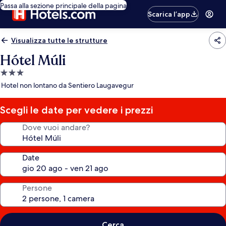
Passa alla sezione principale della pagina
Scarica l’app
Visualizza tutte le strutture
Hótel Múli
Struttura
a
Hotel non lontano da Sentiero Laugavegur
3.0
stelle
Scegli le date per vedere i prezzi
Dove vuoi andare?
Date
Persone
Cerca