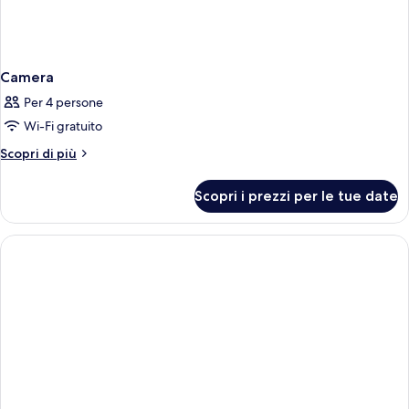
Camera
Per 4 persone
Wi-Fi gratuito
Altri
Scopri di più
dettagli
per
Scopri i prezzi per le tue date
Camera