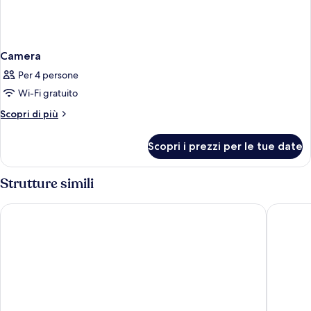
Camera
Per 4 persone
Wi-Fi gratuito
Altri
Scopri di più
dettagli
per
Scopri i prezzi per le tue date
Camera
Strutture simili
Reykjavik Lights by Keahotels
Hotel Ís