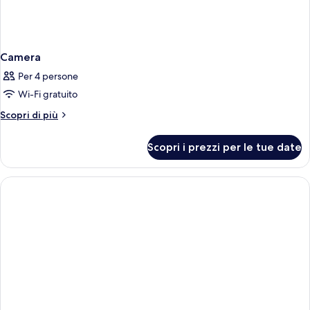
Camera
Per 4 persone
Wi-Fi gratuito
Altri
Scopri di più
dettagli
per
Scopri i prezzi per le tue date
Camera