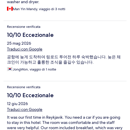
washer and dryer.
Man Yin Mandy, viaggio di 3 notti
Recensione verificata
10/10 Eccezionale
25 mag 2026
Traduci con Google
공항에 늦게 도착하여 링로드 투어전 하루 숙박했습니다. 늦은 체
크인이 가능하고 훌륭한 조식을 즐길수 있습니다.
JongWon, viaggio di 1 notte
Recensione verificata
10/10 Eccezionale
12 giu 2026
Traduci con Google
It was our first time in Reykjavik. You need a car if you are going
to stay in this hotel. The room was comfortable and the staff
were very helpful. Our room included breakfast, which was very