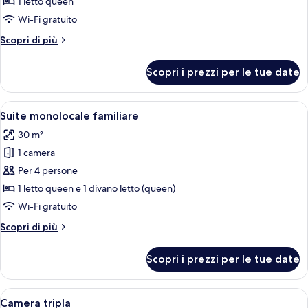
Doppia
1 letto queen
Basic
Wi-Fi gratuito
Altri
Scopri di più
dettagli
per
Scopri i prezzi per le tue date
Doppia
Basic
Apri
Camera d'albergo con un armadio in le
10
Suite monolocale familiare
tutte
30 m²
le
1 camera
foto
per
Per 4 persone
Suite
1 letto queen e 1 divano letto (queen)
monolocale
Wi-Fi gratuito
familiare
Altri
Scopri di più
dettagli
per
Scopri i prezzi per le tue date
Suite
monolocale
familiare
Apri
Camera d'albergo con due letti, una sc
4
Camera tripla