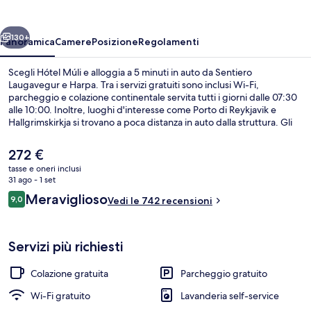
ietro
Avanti
130+
Panoramica
Camere
Posizione
Regolamenti
Scegli Hótel Múli e alloggia a 5 minuti in auto da Sentiero
Laugavegur e Harpa. Tra i servizi gratuiti sono inclusi Wi-Fi,
parcheggio e colazione continentale servita tutti i giorni dalle 07:30
alle 10:00. Inoltre, luoghi d'interesse come Porto di Reykjavik e
Hallgrimskirkja si trovano a poca distanza in auto dalla struttura. Gli
ospiti apprezzano molto il personale gentile e la colazione.
Il
272 €
prezzo
tasse e oneri inclusi
attuale
31 ago - 1 set
Colazione continentale inclusa, servita
è
Recensioni
Meraviglioso
9,0
Vedi le 742 recensioni
272 €
9,0 su 10
Servizi più richiesti
Colazione gratuita
Parcheggio gratuito
Wi-Fi gratuito
Lavanderia self-service