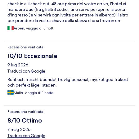
check in e il check out. 48 ore prima del vostro arrivo, l'hotel vi
manderà due (fra gli altri) codici, uno serve per aprire la porta
d'ingresso ( e vi servirà ogni volta per entrare in albergo), l'altro
per prendere la vostra chiave della stanza che si trova in un
piccolo box immediatamente sulla destra dopo l'entrata. Per il
Arben, viaggio di 3 notti
check out, basta mettere la chiave nella cassettina sotto il box
dove l'avete presa all'inizio. Avete inoltre a disposizione una
stanza per effettuare i lavaggi della vostra biancheria. Il
Recensione verificata
personale non vi rifarà la stanza. La colazione è super ed è
probabilmente la cosa migliore dell'hotel per cui consiglio, visti i
10/10 Eccezionale
prezzi nell'isola, di approfittarne. La zona non è centralissima, ma
9 lug 2026
avete a poche centinaia di metri la fermata degli autobus 5 e 15
che vi porteranno in centro. L'hotel, come la zona, è silenzioso e
Traduci con Google
tutto sommato buono, occorre solo un pò di spirito di
Rent och fräscht boende! Trevlig personal, mycket god frukost
adattamento.
och perfekt läge i staden.
Malin, viaggio di 1 notte
Recensione verificata
8/10 Ottimo
7 mag 2026
Traduci con Google