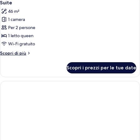
10
Suite
tutte
46 m²
le
1 camera
foto
per
Per 2 persone
Suite
1 letto queen
Wi-Fi gratuito
Altri
Scopri di più
dettagli
per
Scopri i prezzi per le tue date
Suite