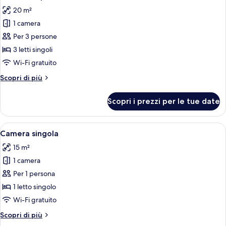
tutte
20 m²
le
1 camera
foto
per
Per 3 persone
Camera
3 letti singoli
tripla
Wi-Fi gratuito
Altri
Scopri di più
dettagli
per
Scopri i prezzi per le tue date
Camera
tripla
Apri
Una moderna camera d'hotel con un let
9
Camera singola
tutte
15 m²
le
1 camera
foto
per
Per 1 persona
Camera
1 letto singolo
singola
Wi-Fi gratuito
Altri
Scopri di più
dettagli