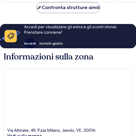
è
170 €
Confronta strutture simili
Accedi per visualizzare gli extra e gli sconti idonei.
Prenotare conviene!
Accedi
Iscriviti gratis
Informazioni sulla zona
Via Altinate, 49, P.zza Milano, Jesolo, VE, 30016
Vedi sulla mappa