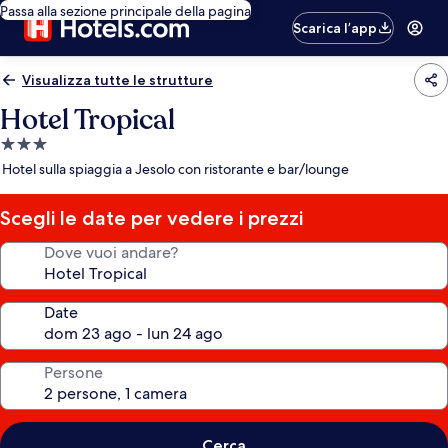
Passa alla sezione principale della pagina
Scarica l’app
Visualizza tutte le strutture
Hotel Tropical
Struttura
a
Hotel sulla spiaggia a Jesolo con ristorante e bar/lounge
3.0
stelle
Scegli le date per vedere i prezzi
Dove vuoi andare?
Date
Persone
Cerca