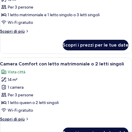
foto
letti
per
Per 3 persone
singoli
Tripla
1 letto matrimoniale e 1 letto singolo o 3 letti singoli
Superior
Wi-Fi gratuito
Altri
Scopri di più
dettagli
per
Scopri i prezzi per le tue date
Tripla
Superior
Apri
Una camera d'albergo con un letto gra
7
Camera Comfort con letto matrimoniale o 2 letti singoli
tutte
Vista città
le
14 m²
foto
per
1 camera
Camera
Per 3 persone
Comfort
1 letto queen o 2 letti singoli
con
Wi-Fi gratuito
letto
Altri
Scopri di più
matrimoniale
dettagli
o
per