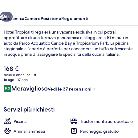
ietro
Avanti
64+
Panoramica
Camere
Posizione
Regolamenti
Hotel Tropical ti regalerà una vacanza esclusiva in cui potrai
approfittare di una terrazza panoramica e alloggiare a 10 minuti in
auto da Parco Acquatico Caribe Bay e Tropicarium Park. La piscina
stagionale all'aperto è perfetta per concedersi un tuffo rinfrescante
in acqua prima di assaggiare le specialità della cucina italiana:
Tropicana serve il pranzo e la cena. Gli altri punti di forza della
struttura includono un bar/lounge, una vasca idromassaggio e una
Il
168 €
piscina per bambini.
prezzo
tasse e oneri inclusi
attuale
16 ago - 17 ago
Business center
è
Recensioni
Meraviglioso
9,0
Vedi le 37 recensioni
168 €
9,0 su 10
Servizi più richiesti
Piscina
Trasferimento aeroportuale
Animali ammessi
Parcheggio gratuito