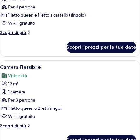
singoli
Quadrupla
Per 4 persone
Romantica
1 letto queen e 1 letto a castello (singolo)
Wi-Fi gratuito
Altri
Scopri di più
dettagli
per
Scopri i prezzi per le tue date
Quadrupla
Romantica
Apri
Una camera da letto con una testiera 
4
Camera Flessibile
tutte
Vista città
le
13 m²
foto
per
1 camera
Camera
Per 3 persone
Flessibile
1 letto queen o 2 letti singoli
Wi-Fi gratuito
Altri
Scopri di più
dettagli
per