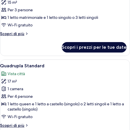
2
15 m²
foto
letti
per
Per 3 persone
singoli
Tripla
1 letto matrimoniale e 1 letto singolo o 3 letti singoli
Standard
Wi-Fi gratuito
Altri
Scopri di più
dettagli
per
Scopri i prezzi per le tue date
Tripla
Standard
Apri
Una camera d'albergo con un letto, un
6
Quadrupla Standard
tutte
Vista città
le
17 m²
foto
per
1 camera
Quadrupla
Per 4 persone
Standard
1 letto queen e 1 letto a castello (singolo) o 2 letti singoli e 1 letto a
castello (singolo)
Wi-Fi gratuito
Altri
Scopri di più