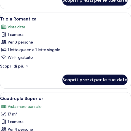
Scopri i prezzi per le tue date
Camera
Flessibile
Apri
Una camera da letto moderna con un ar
6
Tripla Romantica
tutte
Vista città
le
1 camera
foto
per
Per 3 persone
Tripla
1 letto queen e 1 letto singolo
Romantica
Wi-Fi gratuito
Altri
Scopri di più
dettagli
per
Scopri i prezzi per le tue date
Tripla
Romantica
Apri
Camera da letto moderna con un letto 
8
Quadrupla Superior
tutte
Vista mare parziale
le
17 m²
foto
per
1 camera
Quadrupla
Per 4 persone