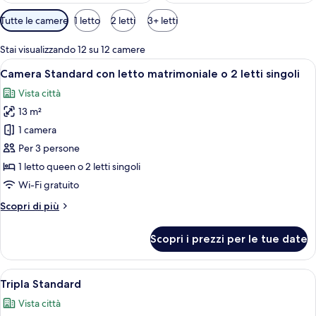
Filtri
Tutte le camere
1 letto
2 letti
3+ letti
disponibili
per
Stai visualizzando 12 su 12 camere
le
Apri
Una camera da letto con un letto, un 
6
Camera Standard con letto matrimoniale o 2 letti singoli
camere
tutte
Vista città
le
13 m²
foto
per
1 camera
Camera
Per 3 persone
Standard
1 letto queen o 2 letti singoli
con
Wi-Fi gratuito
letto
Altri
Scopri di più
matrimoniale
dettagli
o
per
Scopri i prezzi per le tue date
2
Camera
Standard
letti
con
Apri
Una camera d'albergo con un letto, un
singoli
6
letto
Tripla Standard
tutte
matrimoniale
Vista città
o
le