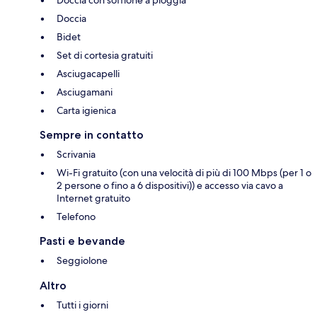
Doccia con soffione a pioggia
Doccia
Bidet
Set di cortesia gratuiti
Asciugacapelli
Asciugamani
Carta igienica
Sempre in contatto
Scrivania
Wi-Fi gratuito (con una velocità di più di 100 Mbps (per 1 o
2 persone o fino a 6 dispositivi)) e accesso via cavo a
Internet gratuito
Telefono
Pasti e bevande
Seggiolone
Altro
Tutti i giorni