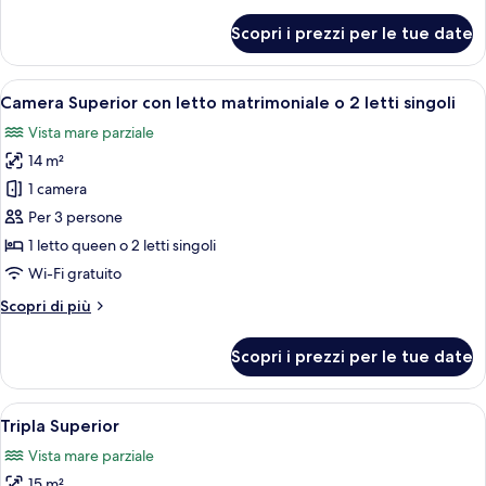
dettagli
per
Scopri i prezzi per le tue date
Quadrupla
Standard
Apri
Una camera da letto moderna con un le
8
Camera Superior con letto matrimoniale o 2 letti singoli
tutte
Vista mare parziale
le
14 m²
foto
per
1 camera
Camera
Per 3 persone
Superior
1 letto queen o 2 letti singoli
con
Wi-Fi gratuito
letto
Altri
Scopri di più
matrimoniale
dettagli
o
per
Scopri i prezzi per le tue date
2
Camera
Superior
letti
con
Apri
Camera da letto moderna con un letto 
singoli
7
letto
Tripla Superior
tutte
matrimoniale
Vista mare parziale
o
le
2
15 m²