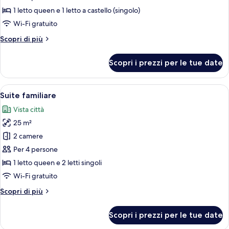
Superior
1 letto queen e 1 letto a castello (singolo)
Wi-Fi gratuito
Altri
Scopri di più
dettagli
per
Scopri i prezzi per le tue date
Quadrupla
Superior
Apri
Una camera d'albergo moderna con un l
6
Suite familiare
tutte
Vista città
le
25 m²
foto
per
2 camere
Suite
Per 4 persone
familiare
1 letto queen e 2 letti singoli
Wi-Fi gratuito
Altri
Scopri di più
dettagli
per
Scopri i prezzi per le tue date
Suite
familiare