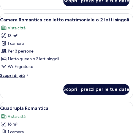
Scopri i prezzi per le tue date
2
Camera
Comfort
letti
con
Apri
Un angolo toeletta ordinato con specc
singoli
6
letto
Camera Romantica con letto matrimoniale o 2 letti singoli
tutte
matrimoniale
Vista città
o
le
2
13 m²
foto
letti
per
1 camera
singoli
Camera
Per 3 persone
Romantica
1 letto queen o 2 letti singoli
con
Wi-Fi gratuito
letto
Altri
Scopri di più
matrimoniale
dettagli
o
per
Scopri i prezzi per le tue date
2
Camera
Romantica
letti
con
Apri
Un angolo toeletta ordinato con specc
singoli
6
letto
Quadrupla Romantica
tutte
matrimoniale
Vista città
o
le
2
16 m²
foto
letti
per
1 camera