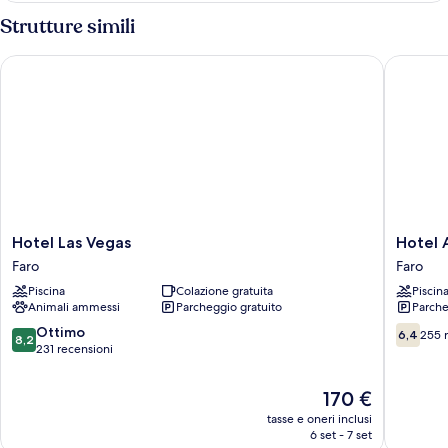
Strutture simili
Hotel Las Vegas
Hotel Am
Hotel
Hotel
Hotel Las Vegas
Hotel 
Las
Amalfi
Faro
Faro
Vegas
Faro
Piscina
Colazione gratuita
Piscin
Faro
Animali ammessi
Parcheggio gratuito
Parche
8.2
6.4
Ottimo
6,4
255 
8,2
su
su
231 recensioni
10,
10,
Ottimo,
255
Il
170 €
231
recensio
prezzo
tasse e oneri inclusi
recensioni
attuale
6 set - 7 set