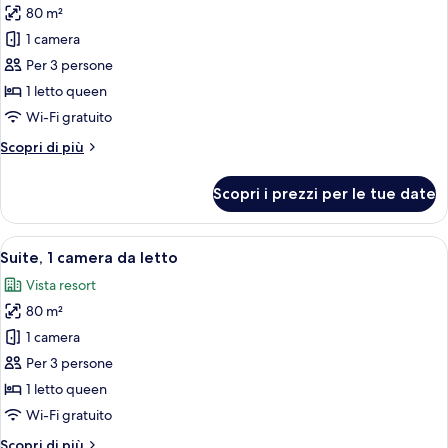
80 m²
le
1 camera
foto
per
Per 3 persone
Suite,
1 letto queen
1
Wi-Fi gratuito
camera
Altri
Scopri di più
da
dettagli
letto,
per
Scopri i prezzi per le tue date
Suite,
vista
1
piscina
camera
Apri
Una camera d'albergo con un letto gra
6
da
Suite, 1 camera da letto
tutte
letto,
Vista resort
vista
le
piscina
80 m²
foto
per
1 camera
Suite,
Per 3 persone
1
1 letto queen
camera
Wi-Fi gratuito
da
Altri
Scopri di più