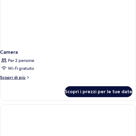
Camera
Per 2 persone
Wi-Fi gratuito
Altri
Scopri di più
dettagli
per
Scopri i prezzi per le tue date
Camera