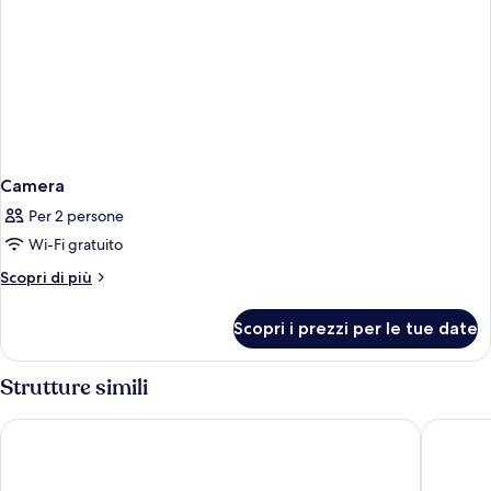
Camera
Per 2 persone
Wi-Fi gratuito
Altri
Scopri di più
dettagli
per
Scopri i prezzi per le tue date
Camera
Strutture simili
Pine Cliffs Residence, a Luxury Collection Resort, Algarve
Pine Clif