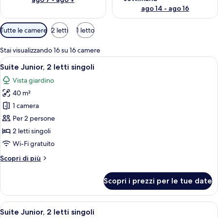
ago 14 - ago 16
Filtri
Tutte le camere
2 letti
1 letto
disponibili
per
Stai visualizzando 16 su 16 camere
le
Apri
Una camera d'albergo con un letto, una
5
Suite Junior, 2 letti singoli
camere
tutte
Vista giardino
le
40 m²
foto
per
1 camera
Suite
Per 2 persone
Junior,
2 letti singoli
2
Wi-Fi gratuito
letti
Altri
Scopri di più
singoli
dettagli
per
Scopri i prezzi per le tue date
Suite
Junior,
2
Apri
Una camera d'albergo con balcone, un 
5
letti
Suite Junior, 2 letti singoli
tutte