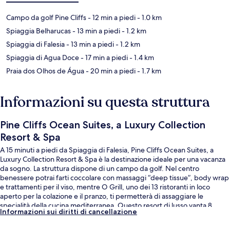
Campo da golf Pine Cliffs
- 12 min a piedi
- 1.0 km
Spiaggia Belharucas
- 13 min a piedi
- 1.2 km
Spiaggia di Falesia
- 13 min a piedi
- 1.2 km
Spiaggia di Agua Doce
- 17 min a piedi
- 1.4 km
Praia dos Olhos de Água
- 20 min a piedi
- 1.7 km
Informazioni su questa struttura
Pine Cliffs Ocean Suites, a Luxury Collection
Resort & Spa
A 15 minuti a piedi da Spiaggia di Falesia, Pine Cliffs Ocean Suites, a
Luxury Collection Resort & Spa è la destinazione ideale per una vacanza
da sogno. La struttura dispone di un campo da golf. Nel centro
benessere potrai farti coccolare con massaggi “deep tissue”, body wrap
e trattamenti per il viso, mentre O Grill, uno dei 13 ristoranti in loco
aperto per la colazione e il pranzo, ti permetterà di assaggiare le
specialità della cucina mediterranea. Questo resort di lusso vanta 8
Informazioni sui diritti di cancellazione
piscine all'aperto e 3 bar a bordo piscina, oltre a dotazioni in camera
come frigoriferi e microonde.