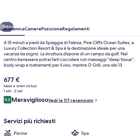
Ocean
Suites,
a
ietro
Avanti
Luxury
183+
Panoramica
Camere
Posizione
Regolamenti
Collection
A 15 minuti a piedi da Spiaggia di Falesia, Pine Cliffs Ocean Suites, a
Resort
Luxury Collection Resort & Spa è la destinazione ideale per una
vacanza da sogno. La struttura dispone di un campo da golf. Nel
&
centro benessere potrai farti coccolare con massaggi “deep tissue”,
Spa
body wrap e trattamenti per il viso, mentre O Grill, uno dei 13
ristoranti in loco aperto per la colazione e il pranzo, ti permetterà di
assaggiare le specialità della cucina mediterranea. Questo resort di
Il
677 €
lusso vanta 8 piscine all'aperto e 3 bar a bordo piscina, oltre a
prezzo
tasse e oneri inclusi
dotazioni in camera come frigoriferi e microonde.
attuale
1 set - 2 set
Piscina coperta, 8 piscine all'aperto, om
è
Recensioni
Meraviglioso
9,2
Vedi le 117 recensioni
677 €
9,2 su 10
Servizi più richiesti
Piscina
Spa