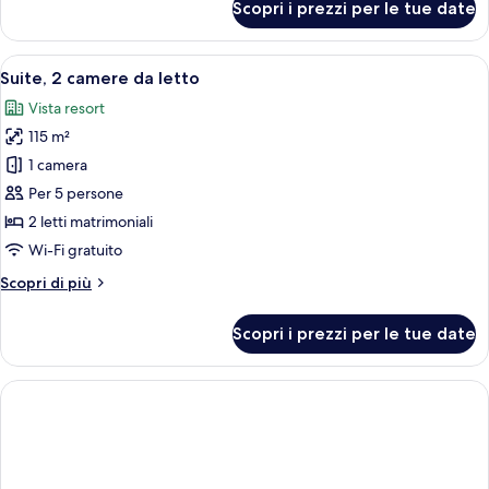
Scopri i prezzi per le tue date
Suite,
vista
2
piscina
camere
Apri
Una camera d'albergo con un letto gra
8
da
Suite, 2 camere da letto
tutte
letto,
Vista resort
vista
le
piscina
115 m²
foto
per
1 camera
Suite,
Per 5 persone
2
2 letti matrimoniali
camere
Wi-Fi gratuito
da
Altri
Scopri di più
letto
dettagli
per
Scopri i prezzi per le tue date
Suite,
2
camere
da
letto