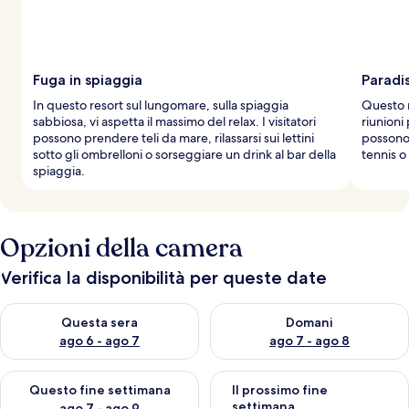
Fuga in spiaggia
Paradi
In questo resort sul lungomare, sulla spiaggia
Questo r
sabbiosa, vi aspetta il massimo del relax. I visitatori
riunioni 
possono prendere teli da mare, rilassarsi sui lettini
possono r
sotto gli ombrelloni o sorseggiare un drink al bar della
tennis o 
spiaggia.
Opzioni della camera
Verifica la disponibilità per queste date
Verifica la disponibilità per questa sera, ago 6 - ago 7
Verifica la disponibilità per d
Questa sera
Domani
ago 6 - ago 7
ago 7 - ago 8
Verifica la disponibilità per questo fine settimana, ago 7 - ago
Verifica la disponibilità per il
Questo fine settimana
Il prossimo fine
settimana
ago 7 - ago 9