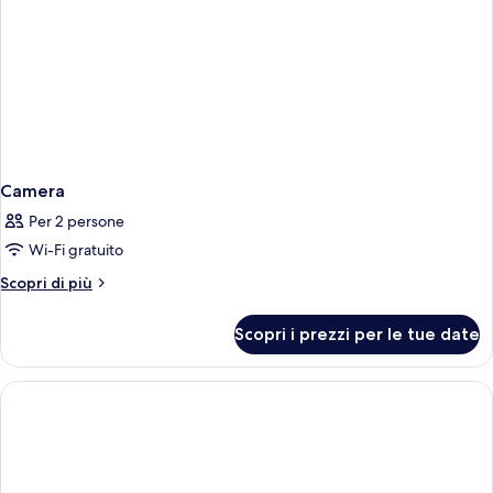
Camera
Per 2 persone
Wi-Fi gratuito
Altri
Scopri di più
dettagli
per
Scopri i prezzi per le tue date
Camera