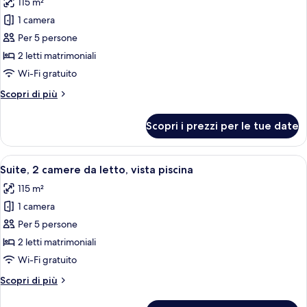
115 m²
foto
per
1 camera
Suite,
Per 5 persone
2
2 letti matrimoniali
camere
Wi-Fi gratuito
da
Altri
Scopri di più
letto
dettagli
per
Scopri i prezzi per le tue date
Suite,
2
camere
Apri
Camera d'albergo con un letto grande, 
9
da
Suite, 2 camere da letto, vista piscina
tutte
letto
115 m²
le
1 camera
foto
per
Per 5 persone
Suite,
2 letti matrimoniali
2
Wi-Fi gratuito
camere
Altri
Scopri di più
da
dettagli
letto,
per