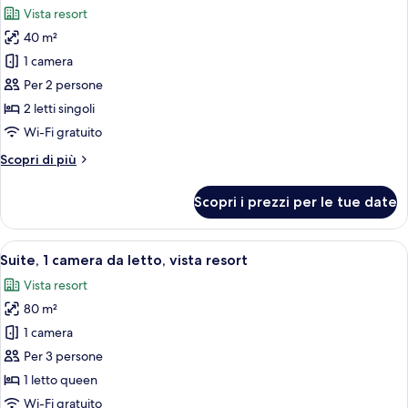
singoli
Vista resort
le
40 m²
foto
per
1 camera
Suite
Per 2 persone
Junior,
2 letti singoli
2
Wi-Fi gratuito
letti
Altri
Scopri di più
singoli
dettagli
per
Scopri i prezzi per le tue date
Suite
Junior,
2
Apri
Una camera d'albergo con una testiera 
6
letti
Suite, 1 camera da letto, vista resort
tutte
singoli
Vista resort
le
80 m²
foto
per
1 camera
Suite,
Per 3 persone
1
1 letto queen
camera
Wi-Fi gratuito