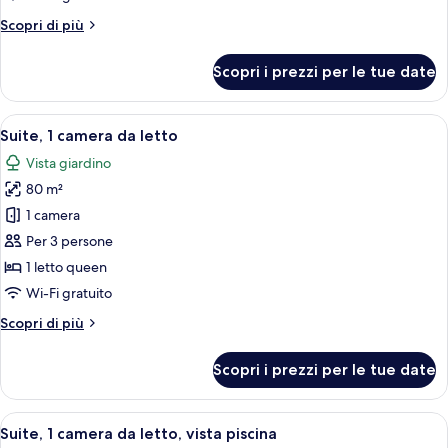
da
Altri
Scopri di più
letto,
dettagli
vista
per
Scopri i prezzi per le tue date
resort
Suite,
1
camera
Apri
Una camera d'albergo con una testiera 
5
da
Suite, 1 camera da letto
tutte
letto,
Vista giardino
vista
le
resort
80 m²
foto
per
1 camera
Suite,
Per 3 persone
1
1 letto queen
camera
Wi-Fi gratuito
da
Altri
Scopri di più
letto
dettagli
per
Scopri i prezzi per le tue date
Suite,
1
camera
Apri
Una camera d'albergo con una testiera 
5
da
Suite, 1 camera da letto, vista piscina
tutte
letto