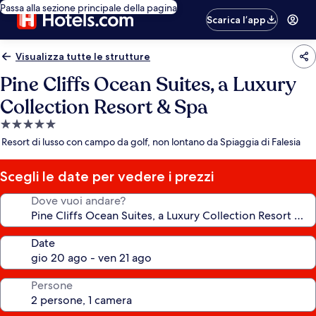
Passa alla sezione principale della pagina
Scarica l’app
Visualizza tutte le strutture
Pine Cliffs Ocean Suites, a Luxury
Collection Resort & Spa
Struttura
a
Resort di lusso con campo da golf, non lontano da Spiaggia di Falesia
5.0
stelle
Scegli le date per vedere i prezzi
Dove vuoi andare?
Date
Persone