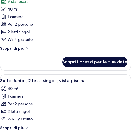
Vista resort
letto,
le
vista
40 m²
foto
resort
per
1 camera
(Balcony)
Suite
Per 2 persone
Junior,
2 letti singoli
2
Wi-Fi gratuito
letti
Altri
Scopri di più
singoli,
dettagli
vista
per
Scopri i prezzi per le tue date
resort
Suite
Junior,
2
Apri
Una camera d'albergo con balcone, un 
6
letti
Suite Junior, 2 letti singoli, vista piscina
tutte
singoli,
40 m²
vista
le
resort
1 camera
foto
per
Per 2 persone
Suite
2 letti singoli
Junior,
Wi-Fi gratuito
2
Altri
Scopri di più