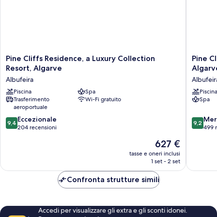
Pine
Pine
Pine Cliffs Residence, a Luxury Collection
Pine Cl
Cliffs
Cliffs
Resort, Algarve
Algarv
Residence,
Hotel,
Albufeira
Albufeir
a
a
Luxury
Piscina
Spa
Luxury
Piscin
Trasferimento
Wi-Fi gratuito
Spa
Collection
Collecti
aeroportuale
Resort,
Resort,
Algarve
Algarve
9.4
9.2
Eccezionale
Mer
9,4
9,2
Albufeira
Albufeir
su
su
204 recensioni
499 
10,
10,
Il
627 €
Eccezionale,
Meravigl
prezzo
204
499
tasse e oneri inclusi
attuale
1 set - 2 set
recensioni
recensio
è
627 €
Confronta strutture simili
Accedi per visualizzare gli extra e gli sconti idonei.