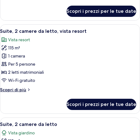
letti
dettagli
singoli,
per
Scopri i prezzi per le tue date
Suite
vista
Junior,
piscina
2
Apri
Camera d'albergo con un letto grande, 
7
letti
Suite, 2 camere da letto, vista resort
tutte
singoli,
Vista resort
vista
le
piscina
115 m²
foto
per
1 camera
Suite,
Per 5 persone
2
2 letti matrimoniali
camere
Wi-Fi gratuito
da
Altri
Scopri di più
letto,
dettagli
vista
per
Scopri i prezzi per le tue date
resort
Suite,
2
camere
Apri
Una camera d'albergo con una testiera 
8
da
Suite, 2 camere da letto
tutte
letto,
Vista giardino
vista
le
resort