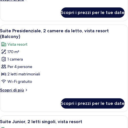
letto
dettagli
per
Scopri i prezzi per le tue date
Suite,
1
camera
Apri
Una terrazza esterna moderna con una 
10
da
Suite Presidenziale, 2 camere da letto, vista resort
tutte
letto
(Balcony)
le
Vista resort
foto
170 m²
per
1 camera
Suite
Presidenziale,
Per 4 persone
2
2 letti matrimoniali
camere
Wi-Fi gratuito
da
Altri
Scopri di più
letto,
dettagli
vista
per
Scopri i prezzi per le tue date
Suite
resort
Presidenziale,
(Balcony)
2
Apri
Una camera d'albergo con un letto gran
5
camere
Suite Junior, 2 letti singoli, vista resort
tutte
da