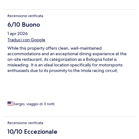
Recensione verificata
6/10 Buono
1 apr 2026
Traduci con Google
While this property offers clean, well-maintained
accommodations and an exceptional dining experience at the
on-site restaurant, its categorization as a Bologna hotel is
misleading. It is an ideal location specifically for motorsports
enthusiasts due to its proximity to the Imola racing circuit;
however, it lacks nearby shopping or additional dining options,
making it less than ideal for those intended to stay in Bologna.
The hotel operates on a self-service model with communication
handled via WhatsApp, which is efficient, but travelers should
be aware of its specific location in Imola before booking through
platforms like Expedia.
Sergio, viaggio di 3 notti
Recensione verificata
10/10 Eccezionale