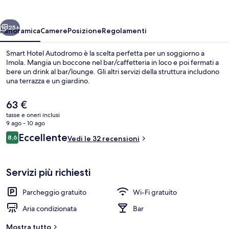
ietro
Avanti
25+
Panoramica
Camere
Posizione
Regolamenti
Smart Hotel Autodromo è la scelta perfetta per un soggiorno a
Imola. Mangia un boccone nel bar/caffetteria in loco e poi fermati a
bere un drink al bar/lounge. Gli altri servizi della struttura includono
una terrazza e un giardino.
Il
63 €
prezzo
tasse e oneri inclusi
attuale
9 ago - 10 ago
è
Recensioni
Eccellente
8,6
Camera familiare con letto matrimoniale
Vedi le 32 recensioni
63 €
8,6 su 10
Servizi più richiesti
Parcheggio gratuito
Wi-Fi gratuito
Aria condizionata
Bar
Mostra tutto