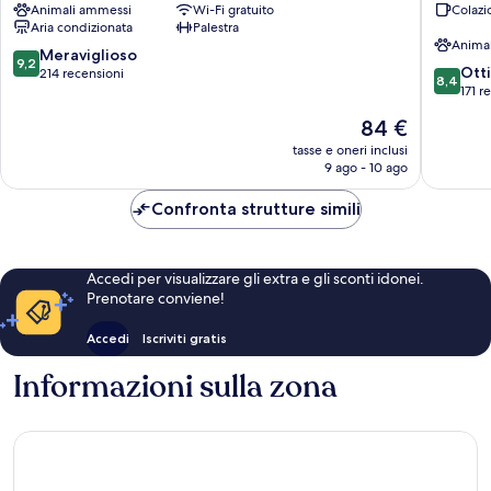
Animali ammessi
Wi-Fi gratuito
Colazi
Aria condizionata
Palestra
Anima
9.2
Meraviglioso
9,2
8.4
Ott
su
214 recensioni
8,4
su
171 r
10,
10,
Meraviglioso,
Il
84 €
Ottimo,
214
prezzo
171
tasse e oneri inclusi
recensioni
attuale
9 ago - 10 ago
recensio
è
84 €
Confronta strutture simili
Accedi per visualizzare gli extra e gli sconti idonei.
Prenotare conviene!
Accedi
Iscriviti gratis
Informazioni sulla zona