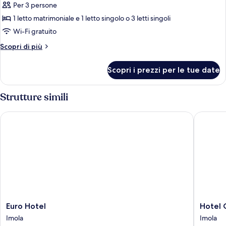
Camera
Per 3 persone
familiare
1 letto matrimoniale e 1 letto singolo o 3 letti singoli
con
Wi-Fi gratuito
letto
Altri
Scopri di più
matrimoniale
dettagli
o
per
Scopri i prezzi per le tue date
2
Camera
familiare
letti
con
Strutture simili
singoli
letto
matrimoniale
Euro Hotel
Hotel Ol
o
2
letti
singoli
Euro
Hotel
Euro Hotel
Hotel 
Hotel
Olimpia
Imola
Imola
Imola
Imola