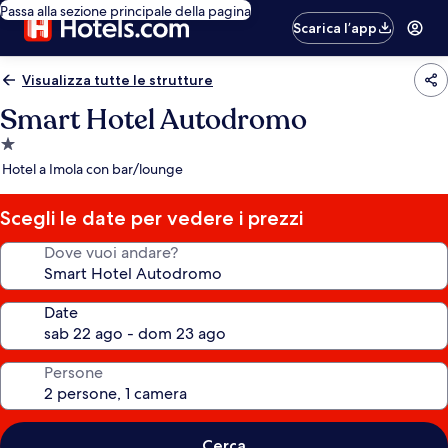
Passa alla sezione principale della pagina
Scarica l’app
Visualizza tutte le strutture
Smart Hotel Autodromo
Struttura
a
Hotel a Imola con bar/lounge
1.0
stella
Scegli le date per vedere i prezzi
Dove vuoi andare?
Date
Persone
Cerca