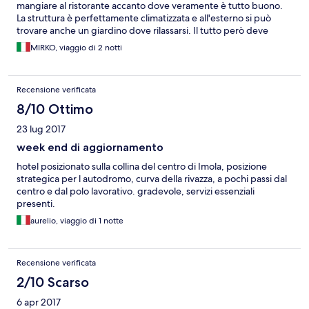
mangiare al ristorante accanto dove veramente è tutto buono.
La struttura è perfettamente climatizzata e all'esterno si può
trovare anche un giardino dove rilassarsi. Il tutto però deve
avere un seguito di rinnovamento, per chi non ha grandi pretese
MIRKO, viaggio di 2 notti
e per chi si reca in circuito è buono. Io personalmente ci tornerò.
Recensione verificata
8/10 Ottimo
23 lug 2017
week end di aggiornamento
hotel posizionato sulla collina del centro di Imola, posizione
strategica per l autodromo, curva della rivazza, a pochi passi dal
centro e dal polo lavorativo. gradevole, servizi essenziali
presenti.
aurelio, viaggio di 1 notte
Recensione verificata
2/10 Scarso
6 apr 2017