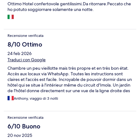
Ottimo Hotel confertovole gentilissimi.Da ritornare.Peccato che
ho potuto soggiornare solamente una notte.
Recensione verificata
8/10 Ottimo
24 feb 2026
Traduci con Google
Chambre un peu vieillotte mais très propre et en très bon état.
Accès aux locaux via WhatsApp. Toutes les instructions sont
claires et l'accès est facile. Incroyable de pouvoir dormir dans un
hôtel qui se situe à l'intérieur même du circuit d'Imola. Un jardin
de l'hôtel donne directement sur une vue de la ligne droite des
stands et il y a même des gradins privatifs !
Anthony, viaggio di 3 notti
Recensione verificata
6/10 Buono
20 nov 2025