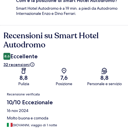
Com'è la posizione di Smart Hotel Autodromo?
Smart Hotel Autodromo è a 19 min. a piedi da Autodromo
Internazionale Enzo e Dino Ferrari.
Recensioni su Smart Hotel
Recensioni
Autodromo
Eccellente
8,6
32 recensioni
8,8
7,6
8,8
Pulizia
Posizione
Personale e servizio
Recensioni
Recensione verificata
10/10 Eccezionale
16 nov 2024
Molto buona e comoda
GIOVANNI, viaggio di 1 notte