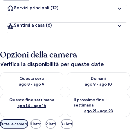
Servizi principali
(12)
Sentirsi a casa
(6)
Opzioni della camera
Verifica la disponibilità per queste date
Verifica la disponibilità per questa sera, ago 8 - ago 9
Verifica la disponibilità per d
Questa sera
Domani
ago 8 - ago 9
ago 9 - ago 10
Verifica la disponibilità per questo fine settimana, ago 14 - ag
Verifica la disponibilità per i
Questo fine settimana
Il prossimo fine
settimana
ago 14 - ago 16
ago 21 - ago 23
Filtri
Tutte le camere
1 letto
2 letti
3+ letti
disponibili