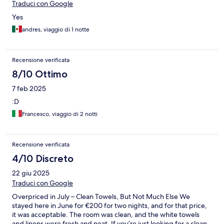
Traduci con Google
Yes
andres, viaggio di 1 notte
Recensione verificata
8/10 Ottimo
7 feb 2025
:D
Francesco, viaggio di 2 notti
Recensione verificata
4/10 Discreto
22 giu 2025
Traduci con Google
Overpriced in July – Clean Towels, But Not Much Else We
stayed here in June for €200 for two nights, and for that price,
it was acceptable. The room was clean, and the white towels
and linens were fresh and neat. If you’re just looking for a clean