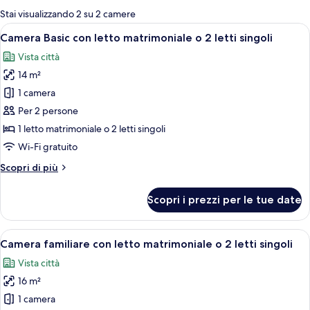
per
Stai visualizzando 2 su 2 camere
le
Apri
Una camera d'albergo con un letto, du
10
Camera Basic con letto matrimoniale o 2 letti singoli
camere
tutte
Vista città
le
14 m²
foto
per
1 camera
Camera
Per 2 persone
Basic
1 letto matrimoniale o 2 letti singoli
con
Wi-Fi gratuito
letto
Altri
Scopri di più
matrimoniale
dettagli
o
per
Scopri i prezzi per le tue date
2
Camera
Basic
letti
con
Apri
Una camera d'albergo con due letti, un
singoli
14
letto
Camera familiare con letto matrimoniale o 2 letti singoli
tutte
matrimoniale
Vista città
o
le
2
16 m²
foto
letti
per
1 camera
singoli