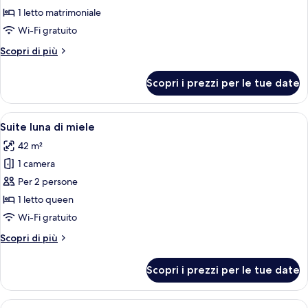
Junior
1 letto matrimoniale
Suite
Wi-Fi gratuito
Altri
Scopri di più
dettagli
per
Scopri i prezzi per le tue date
Junior
Suite
Apri
Una camera da letto moderna con un le
6
Suite luna di miele
tutte
42 m²
le
1 camera
foto
per
Per 2 persone
Suite
1 letto queen
luna
Wi-Fi gratuito
di
Altri
Scopri di più
miele
dettagli
per
Scopri i prezzi per le tue date
Suite
luna
di
Apri
Una camera da letto moderna con un le