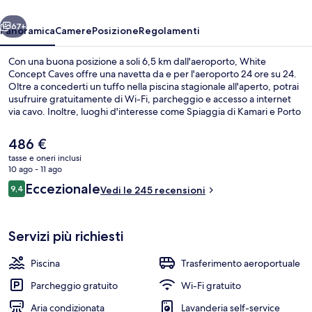
ietro
Avanti
67+
Panoramica
Camere
Posizione
Regolamenti
Con una buona posizione a soli 6,5 km dall'aeroporto, White
Concept Caves offre una navetta da e per l'aeroporto 24 ore su 24.
Oltre a concederti un tuffo nella piscina stagionale all'aperto, potrai
usufruire gratuitamente di Wi-Fi, parcheggio e accesso a internet
via cavo. Inoltre, luoghi d'interesse come Spiaggia di Kamari e Porto
di Athinios si trovano a poca distanza in auto dalla struttura. Altri
viaggiatori apprezzano il personale gentile della struttura.
Il
486 €
prezzo
tasse e oneri inclusi
attuale
10 ago - 11 ago
Dettaglio esterni
è
Recensioni
Eccezionale
9,4
Vedi le 245 recensioni
486 €
9,4 su 10
Servizi più richiesti
Piscina
Trasferimento aeroportuale
Parcheggio gratuito
Wi-Fi gratuito
Aria condizionata
Lavanderia self-service