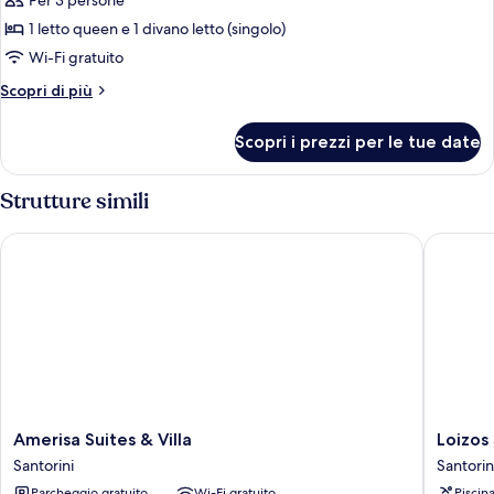
Per 3 persone
foto
per
1 letto queen e 1 divano letto (singolo)
Superior
Wi-Fi gratuito
Suite
Altri
Scopri di più
with
dettagli
Outdoor
per
Scopri i prezzi per le tue date
Superior
Hot
Suite
Tub
with
Strutture simili
Outdoor
Hot
Amerisa Suites & Villa
Loizos S
Tub
Amerisa
Loizos
Amerisa Suites & Villa
Loizos
Suites
Stylish
Santorini
Santorin
&
Residen
Parcheggio gratuito
Wi-Fi gratuito
Piscin