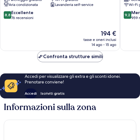
Villa
Santorin
Aria condizionata
Lavanderia self-service
Wi-Fi 
Santorini
8.8
9.2
Eccellente
Mer
8,8
9,2
su
su
76 recensioni
959 
10,
10,
Eccellente,
Meravigl
Il
194 €
76
959
prezzo
tasse e oneri inclusi
recensioni
recensio
attuale
14 ago - 15 ago
è
194 €
Confronta strutture simili
Accedi per visualizzare gli extra e gli sconti idonei.
Prenotare conviene!
Accedi
Iscriviti gratis
Informazioni sulla zona