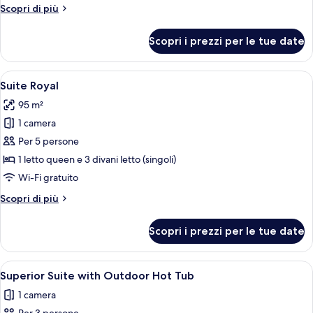
Altri
Scopri di più
dettagli
per
Scopri i prezzi per le tue date
Suite
Premium
Apri
Un soggiorno moderno e minimalista co
8
Suite Royal
tutte
95 m²
le
1 camera
foto
per
Per 5 persone
Suite
1 letto queen e 3 divani letto (singoli)
Royal
Wi-Fi gratuito
Altri
Scopri di più
dettagli
per
Scopri i prezzi per le tue date
Suite
Royal
Apri
Una camera da letto moderna con un 
1
Superior Suite with Outdoor Hot Tub
tutte
1 camera
le