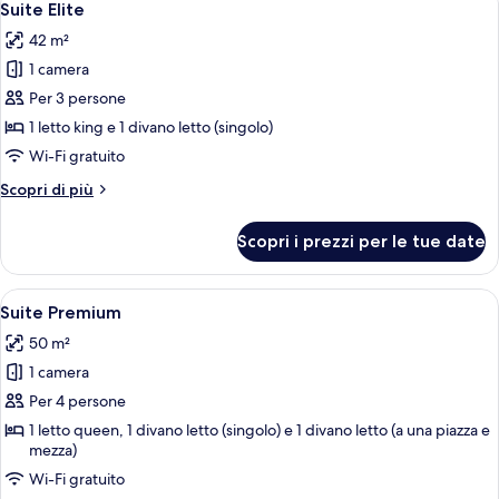
5
miele
Suite Elite
tutte
42 m²
le
1 camera
foto
per
Per 3 persone
Suite
1 letto king e 1 divano letto (singolo)
Elite
Wi-Fi gratuito
Altri
Scopri di più
dettagli
per
Scopri i prezzi per le tue date
Suite
Elite
Apri
Una camera da letto moderna con un l
9
Suite Premium
tutte
50 m²
le
1 camera
foto
per
Per 4 persone
Suite
1 letto queen, 1 divano letto (singolo) e 1 divano letto (a una piazza e
mezza)
Premium
Wi-Fi gratuito