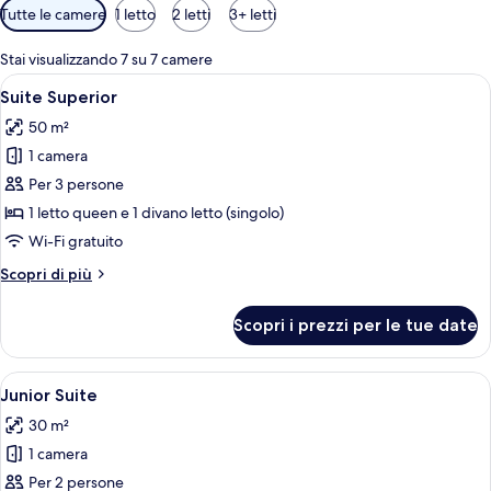
Filtri
Tutte le camere
1 letto
2 letti
3+ letti
disponibili
per
Stai visualizzando 7 su 7 camere
le
Apri
Una camera da letto moderna con un l
12
Suite Superior
camere
tutte
50 m²
le
1 camera
foto
per
Per 3 persone
Suite
1 letto queen e 1 divano letto (singolo)
Superior
Wi-Fi gratuito
Altri
Scopri di più
dettagli
per
Scopri i prezzi per le tue date
Suite
Superior
Apri
Camera da letto moderna e minimalist
14
Junior Suite
tutte
30 m²
le
1 camera
foto
per
Per 2 persone