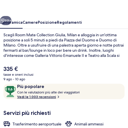
Giulia,
Milan
ietro
Avanti
99+
Panoramica
Camere
Posizione
Regolamenti
Scegli Room Mate Collection Giulia, Milan e alloggia in un'ottima
posizione a soli 5 minuti a piedi da Piazza del Duomo e Duomo di
Milano. Oltre a usufruire di una palestra aperta giorno e notte potrai
fermarti al bar/lounge in loco per bere un drink. Inoltre, luoghi
d'interesse come Galleria Vittorio Emanuele II e Teatro alla Scala si
trovano a soli 10 minuti a piedi. Le recensioni dei viaggiatori lodano il
personale gentile e la posizione invidiabile. La struttura è a pochi
Il
335 €
passi da Stazione metro di Duomo, mentre Fermata del tram di
prezzo
tasse e oneri inclusi
piazza Cordusio M1 si trova a 3 min a piedi.
attuale
9 ago - 10 ago
Facciata della struttura
è
Recensioni
9,6
Più popolare
335 €
C
su
Con le valutazioni più alte dei viaggiatori
o
Vedi le 1.003 recensioni
10,
n
Più
popolare
Servizi più richiesti
l
e
Trasferimento aeroportuale
Animali ammessi
v