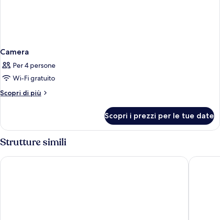
Camera
Per 4 persone
Wi-Fi gratuito
Altri
Scopri di più
dettagli
per
Scopri i prezzi per le tue date
Camera
Strutture simili
Rosa Grand Milano - Starhotels Collezione
Urban Hi