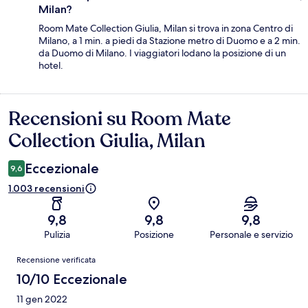
Milan?
Room Mate Collection Giulia, Milan si trova in zona Centro di
Milano, a 1 min. a piedi da Stazione metro di Duomo e a 2 min.
da Duomo di Milano. I viaggiatori lodano la posizione di un
hotel.
Recensioni su Room Mate
Recensioni
Collection Giulia, Milan
Eccezionale
9,6
1.003 recensioni
9,8
9,8
9,8
Pulizia
Posizione
Personale e servizio
Recensioni
Recensione verificata
10/10 Eccezionale
11 gen 2022