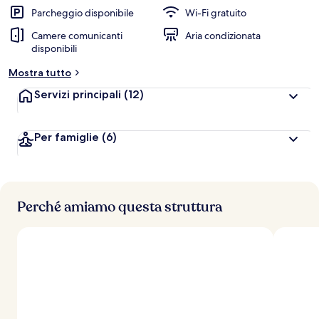
a
Parcheggio disponibile
Wi-Fi gratuito
l
Camere comunicanti
Aria condizionata
u
disponibili
t
a
Mostra tutto
z
i
Servizi principali
(12)
o
n
i
Per famiglie
(6)
p
i
ù
Perché amiamo questa struttura
a
l
t
e
d
e
i