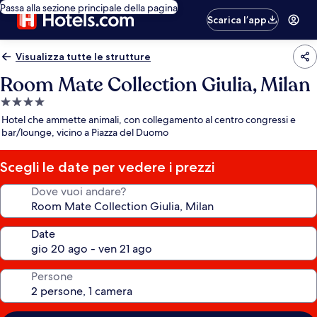
Passa alla sezione principale della pagina
Scarica l’app
Visualizza tutte le strutture
Room Mate Collection Giulia, Milan
Struttura
a
Hotel che ammette animali, con collegamento al centro congressi e
4.0
bar/lounge, vicino a Piazza del Duomo
stelle
Scegli le date per vedere i prezzi
Dove vuoi andare?
Date
Persone