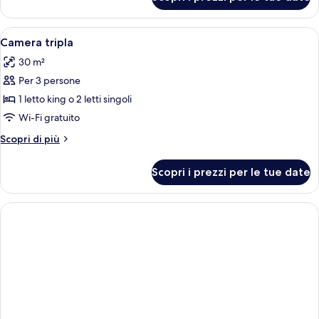
Attico
panoramico
Apri
Una camera d'albergo con un letto, un
6
Camera tripla
tutte
30 m²
le
Per 3 persone
foto
per
1 letto king o 2 letti singoli
Camera
Wi-Fi gratuito
tripla
Altri
Scopri di più
dettagli
per
Scopri i prezzi per le tue date
Camera
tripla