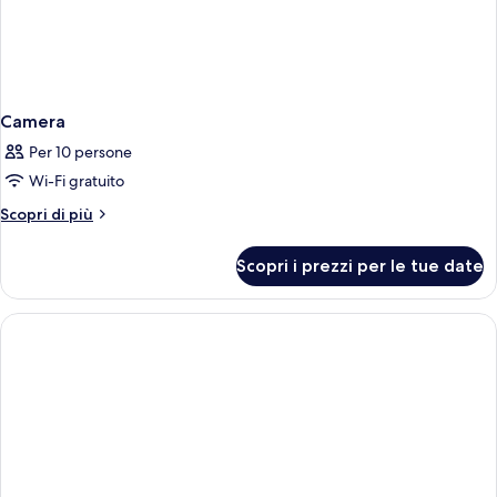
Camera
Per 10 persone
Wi-Fi gratuito
Altri
Scopri di più
dettagli
per
Scopri i prezzi per le tue date
Camera