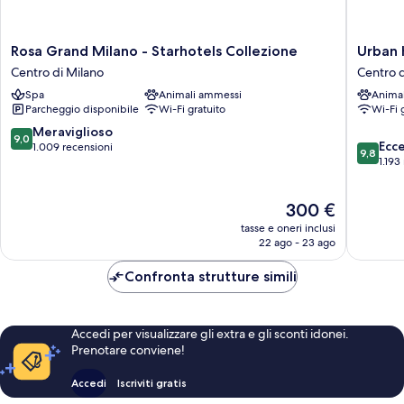
Rosa
Urban
Rosa Grand Milano - Starhotels Collezione
Urban 
Grand
Hive
Centro di Milano
Centro d
Milano
Milano
Spa
Animali ammessi
Anima
-
Centro
Parcheggio disponibile
Wi-Fi gratuito
Wi-Fi 
Starhotels
di
Collezione
Milano
9.0
Meraviglioso
9,0
9.8
Centro
Ecc
su
1.009 recensioni
9,8
su
di
1.193
10,
10,
Milano
Meraviglioso,
Eccezion
1.009
Il
300 €
1.193
recensioni
prezzo
recensio
tasse e oneri inclusi
attuale
22 ago - 23 ago
è
300 €
Confronta strutture simili
Accedi per visualizzare gli extra e gli sconti idonei.
Prenotare conviene!
Accedi
Iscriviti gratis