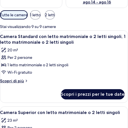
ago 14 - ago 16
Filtri
Tutte le camere
1 letto
2 letti
disponibili
per
Stai visualizzando 9 su 9 camere
le
Apri
Una camera d'albergo con due letti, 
12
Camera Standard con letto matrimoniale o 2 letti singoli, 1
camere
tutte
letto matrimoniale o 2 letti singoli
le
20 m²
foto
Per 2 persone
per
1 letto matrimoniale o 2 letti singoli
Camera
Standard
Wi-Fi gratuito
con
Altri
Scopri di più
letto
dettagli
per
matrimoniale
Scopri i prezzi per le tue date
Camera
o
Standard
2
con
Apri
Una camera d'albergo con un letto g
12
letti
letto
Camera Superior con letto matrimoniale o 2 letti singoli
tutte
matrimoniale
singoli,
23 m²
o
le
1
2
Per 2 persone