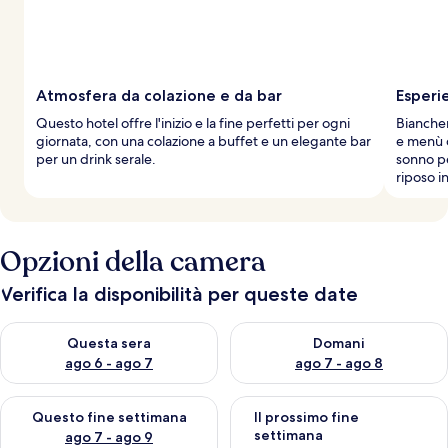
v
i
a
g
g
i
Atmosfera da colazione e da bar
Esperi
a
Questo hotel offre l'inizio e la fine perfetti per ogni
Biancher
t
giornata, con una colazione a buffet e un elegante bar
e menù d
o
per un drink serale.
sonno pe
r
riposo i
i
Opzioni della camera
Verifica la disponibilità per queste date
Verifica la disponibilità per questa sera, ago 6 - ago 7
Verifica la disponibilità per d
Questa sera
Domani
ago 6 - ago 7
ago 7 - ago 8
Verifica la disponibilità per questo fine settimana, ago 7 - ago
Verifica la disponibilità per il
Questo fine settimana
Il prossimo fine
settimana
ago 7 - ago 9