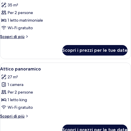
tutte
matrimoniale
letti
35 m²
o
le
singoli
2
Per 2 persone
foto
letti
per
1 letto matrimoniale
singoli
Suite
Wi-Fi gratuito
Junior
Altri
Scopri di più
dettagli
per
Scopri i prezzi per le tue date
Suite
Junior
Apri
Camera d'albergo con un letto, una scr
8
Attico panoramico
tutte
27 m²
le
1 camera
foto
per
Per 2 persone
Attico
1 letto king
panoramico
Wi-Fi gratuito
Altri
Scopri di più
dettagli
per
Scopri i prezzi per le tue date