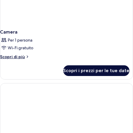
Camera
Per 1 persona
Wi-Fi gratuito
Altri
Scopri di più
dettagli
per
Scopri i prezzi per le tue date
Camera