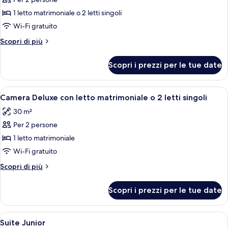
foto
letto
letti
per
1 letto matrimoniale o 2 letti singoli
singoli,
matrimoniale
Camera
1
Wi-Fi gratuito
o
letto
Superior
2
Altri
Scopri di più
matrimoniale
con
dettagli
letti
o
letto
per
2
singoli
Scopri i prezzi per le tue date
Camera
matrimoniale
letti
Superior
singoli
o
con
Apri
Camera Deluxe con letto matrimoniale o 
2
19
letto
Camera Deluxe con letto matrimoniale o 2 letti singoli
tutte
matrimoniale
letti
30 m²
o
le
singoli
2
Per 2 persone
foto
letti
per
1 letto matrimoniale
singoli
Camera
Wi-Fi gratuito
Deluxe
Altri
Scopri di più
con
dettagli
letto
per
Scopri i prezzi per le tue date
Camera
matrimoniale
Deluxe
o
con
Apri
Una camera d'albergo ordinata con un
2
15
letto
Suite Junior