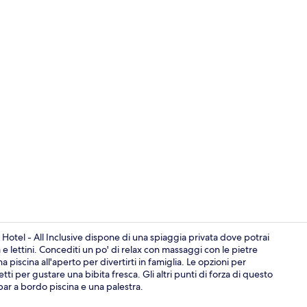
Balcone
 Hotel - All Inclusive dispone di una spiaggia privata dove potrai
 e lettini. Concediti un po' di relax con massaggi con le pietre
a piscina all'aperto per divertirti in famiglia. Le opzioni per
Area ristora
ti per gustare una bibita fresca. Gli altri punti di forza di questo
bar a bordo piscina e una palestra.