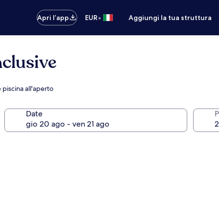
•
Apri l’app
EUR
Aggiungi la tua struttura
nclusive
 piscina all'aperto
Date
P