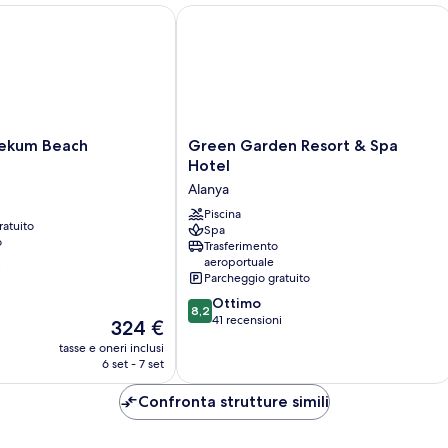
kum Beach
Green Garden Resort & Spa Hotel
Green
cekum Beach
Green Garden Resort & Spa
Garden
Hotel
Resort
Alanya
&
Spa
Piscina
ratuito
Spa
Hotel
o
Trasferimento
Alanya
aeroportuale
i
Parcheggio gratuito
8.2
Ottimo
8,2
su
41 recensioni
Il
324 €
10,
prezzo
tasse e oneri inclusi
Ottimo,
attuale
6 set - 7 set
41
è
recensioni
324 €
Confronta strutture simili