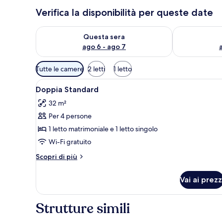
Verifica la disponibilità per queste date
Verifica la disponibilità per questa sera, ago 6 - ago
Verifica la di
Questa sera
ago 6 - ago 7
Filtri
Tutte le camere
2 letti
1 letto
disponibili
Apri
Minibar (con alcuni snack e alc
per
6
Doppia Standard
tutte
le
32 m²
le
camere
Per 4 persone
foto
per
1 letto matrimoniale e 1 letto singolo
Doppia
Wi-Fi gratuito
Standard
Altri
Scopri di più
dettagli
per
Vai ai prezz
Doppia
Standard
Strutture simili