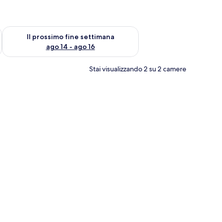
ne settimana, ago 7 - ago 9
Verifica la disponibilità per il prossimo fine settimana, ago 14 
Il prossimo fine settimana
ago 14 - ago 16
Stai visualizzando 2 su 2 camere
ande gratis), una scrivania