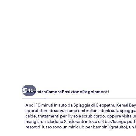
-
All
Inclusive
45+
Panoramica
Camere
Posizione
Regolamenti
A soli 10 minuti in auto da Spiaggia di Cleopatra, Kemal Bay
approfittare di servizi come ombrelloni, drink sulla spiaggia
calde, trattamenti per il viso e scrub corpo, oppure visita un
mangiare includono 2 ristoranti in loco e 3 bar/lounge perfet
resort di lusso sono un miniclub per bambini (gratuito), un 