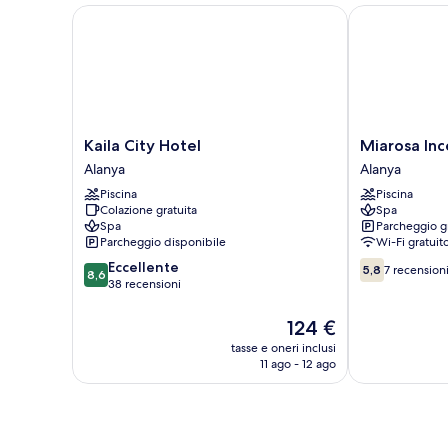
Kaila City Hotel
Miarosa Ince
Kaila
Miarosa
Kaila City Hotel
Miarosa In
City
Incekum
Alanya
Alanya
Hotel
Beach
Piscina
Piscina
Alanya
Alanya
Colazione gratuita
Spa
Spa
Parcheggio g
Parcheggio disponibile
Wi-Fi gratuit
8.6
5.8
Eccellente
5,8
7 recension
8,6
su
su
38 recensioni
10,
10,
Eccellente,
7
Il
124 €
38
recensioni
prezzo
tasse e oneri inclusi
recensioni
attuale
11 ago - 12 ago
è
124 €