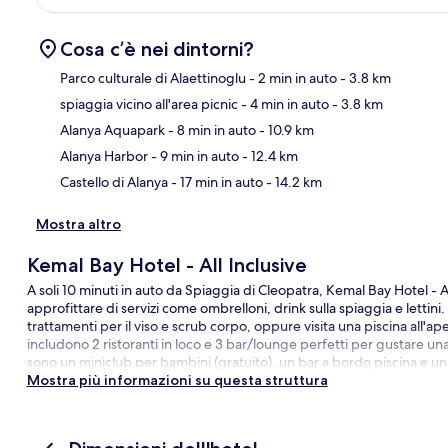
Cosa c’è nei dintorni?
Parco culturale di Alaettinoglu
- 2 min in auto
- 3.8 km
spiaggia vicino all'area picnic
- 4 min in auto
- 3.8 km
Ma
Alanya Aquapark
- 8 min in auto
- 10.9 km
Alanya Harbor
- 9 min in auto
- 12.4 km
Castello di Alanya
- 17 min in auto
- 14.2 km
Mostra altro
Kemal Bay Hotel - All Inclusive
A soli 10 minuti in auto da Spiaggia di Cleopatra, Kemal Bay Hotel - A
approfittare di servizi come ombrelloni, drink sulla spiaggia e lettini
trattamenti per il viso e scrub corpo, oppure visita una piscina all'ap
includono 2 ristoranti in loco e 3 bar/lounge perfetti per gustare una b
sono un miniclub per bambini (gratuito), un bar a bordo piscina e un
Mostra più informazioni su questa struttura