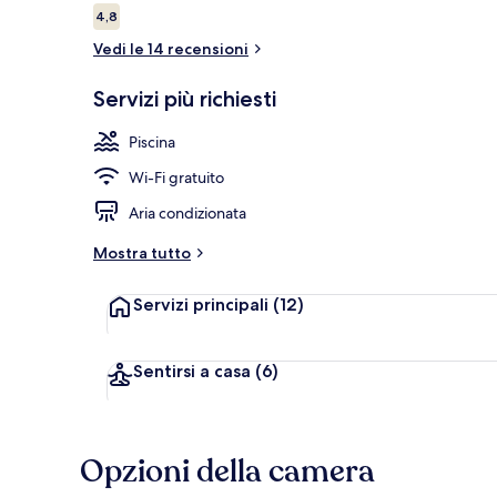
Recensioni
4,8
4,8 su 10
Vedi le 14 recensioni
Veranda
Servizi più richiesti
Piscina
Wi-Fi gratuito
Aria condizionata
Mostra tutto
Servizi principali
(12)
Sentirsi a casa
(6)
Opzioni della camera