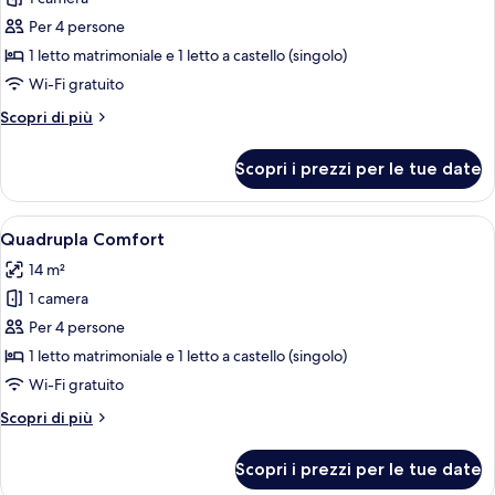
Quadrupla
Per 4 persone
Exclusive,
1 letto matrimoniale e 1 letto a castello (singolo)
vista
Wi-Fi gratuito
mare
Altri
Scopri di più
dettagli
per
Scopri i prezzi per le tue date
Quadrupla
Exclusive,
vista
Apri
Una camera d'albergo con un letto, u
3
mare
Quadrupla Comfort
tutte
14 m²
le
1 camera
foto
per
Per 4 persone
Quadrupla
1 letto matrimoniale e 1 letto a castello (singolo)
Comfort
Wi-Fi gratuito
Altri
Scopri di più
dettagli
per
Scopri i prezzi per le tue date
Quadrupla