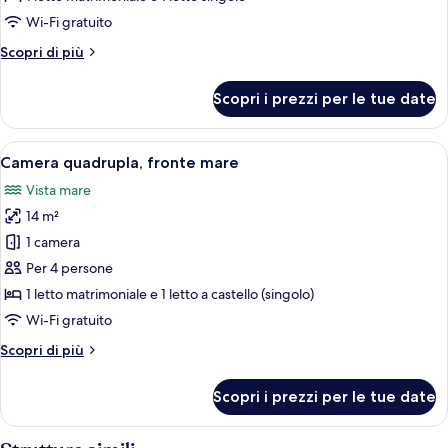
fronte
Wi-Fi gratuito
mare
Altri
Scopri di più
dettagli
per
Scopri i prezzi per le tue date
Camera
tripla,
fronte
Apri
Una stanza con due letti singoli, una t
3
mare
Camera quadrupla, fronte mare
tutte
Vista mare
le
14 m²
foto
per
1 camera
Camera
Per 4 persone
quadrupla,
1 letto matrimoniale e 1 letto a castello (singolo)
fronte
Wi-Fi gratuito
mare
Altri
Scopri di più
dettagli
per
Scopri i prezzi per le tue date
Camera
quadrupla,
fronte