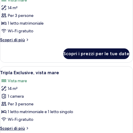
Vista mare
le
14 m²
foto
per
Per 3 persone
Doppia
1 letto matrimoniale
Exclusive,
Wi-Fi gratuito
vista
Altri
Scopri di più
mare
dettagli
per
Scopri i prezzi per le tue date
Doppia
Exclusive,
vista
Apri
Camera d'albergo con un letto, una scri
7
mare
Tripla Exclusive, vista mare
tutte
Vista mare
le
14 m²
foto
per
1 camera
Tripla
Per 3 persone
Exclusive,
1 letto matrimoniale e 1 letto singolo
vista
Wi-Fi gratuito
mare
Altri
Scopri di più