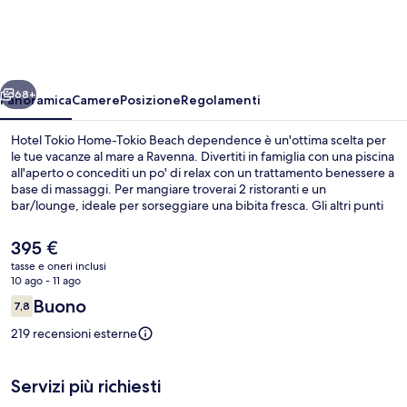
Home-
Tokio
Beach
ietro
Avanti
dependence
68+
Panoramica
Camere
Posizione
Regolamenti
Hotel Tokio Home-Tokio Beach dependence è un'ottima scelta per
le tue vacanze al mare a Ravenna. Divertiti in famiglia con una piscina
all'aperto o concediti un po' di relax con un trattamento benessere a
base di massaggi. Per mangiare troverai 2 ristoranti e un
bar/lounge, ideale per sorseggiare una bibita fresca. Gli altri punti
di forza della struttura includono un miniclub per bambini (gratuito),
un bar a bordo piscina e un campo da tennis all'aperto.
Il
395 €
prezzo
tasse e oneri inclusi
attuale
10 ago - 11 ago
Spiaggia privata
è
Recensioni
Buono
7,8
395 €
7,8 su 10
219 recensioni esterne
Servizi più richiesti