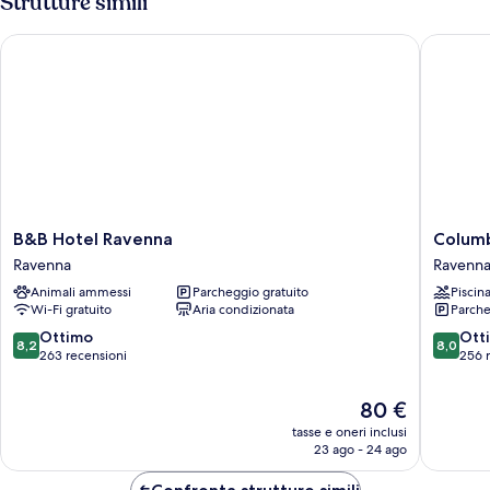
Strutture simili
mare
B&B Hotel Ravenna
Columbi
B&B
Columbi
B&B Hotel Ravenna
Colum
Hotel
Ravenna
Ravenna
Ravenn
Ravenna
Animali ammessi
Parcheggio gratuito
Piscin
Ravenna
Wi-Fi gratuito
Aria condizionata
Parche
8.2
8.0
Ottimo
Ott
8,2
8,0
su
su
263 recensioni
256 
10,
10,
Ottimo,
Ottimo,
Il
80 €
263
256
prezzo
tasse e oneri inclusi
recensioni
recensio
attuale
23 ago - 24 ago
è
80 €