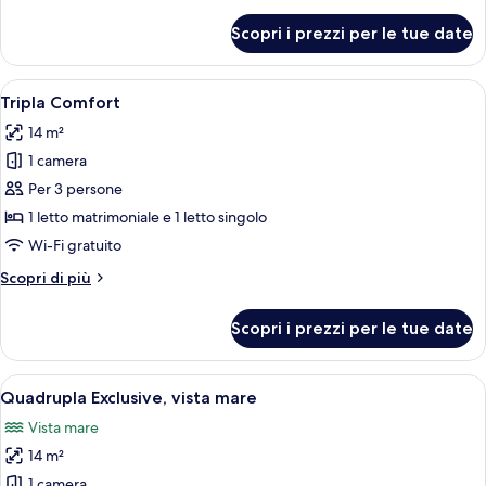
dettagli
per
Scopri i prezzi per le tue date
Tripla
Exclusive,
vista
Apri
Una camera d'albergo con un letto, una
5
mare
Tripla Comfort
tutte
14 m²
le
1 camera
foto
per
Per 3 persone
Tripla
1 letto matrimoniale e 1 letto singolo
Comfort
Wi-Fi gratuito
Altri
Scopri di più
dettagli
per
Scopri i prezzi per le tue date
Tripla
Comfort
Apri
Camera d'albergo con un letto, una scri
5
Quadrupla Exclusive, vista mare
tutte
Vista mare
le
14 m²
foto
per
1 camera