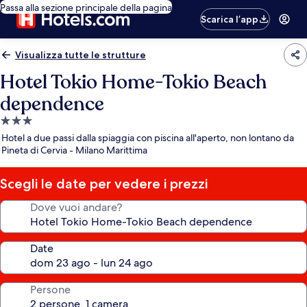
Passa alla sezione principale della pagina
Scarica l’app
Visualizza tutte le strutture
Hotel Tokio Home-Tokio Beach
dependence
Struttura
a
Hotel a due passi dalla spiaggia con piscina all'aperto, non lontano da
3.0
Pineta di Cervia - Milano Marittima
stelle
Scegli le date per vedere i prezzi
Dove vuoi andare?
Date
Persone