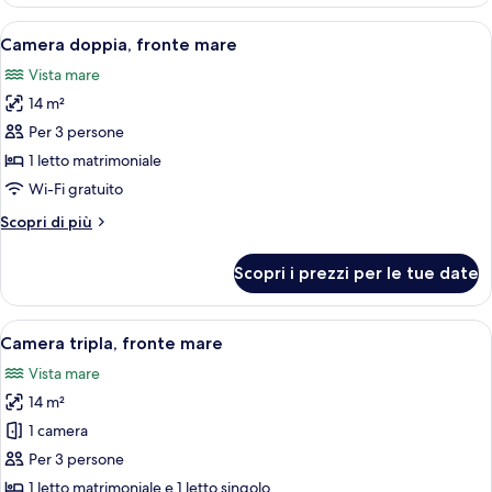
Comfort
Apri
Una stanza con due letti singoli, una t
3
Camera doppia, fronte mare
tutte
Vista mare
le
14 m²
foto
per
Per 3 persone
Camera
1 letto matrimoniale
doppia,
Wi-Fi gratuito
fronte
Altri
Scopri di più
mare
dettagli
per
Scopri i prezzi per le tue date
Camera
doppia,
fronte
Apri
Una stanza con due letti singoli, una t
3
mare
Camera tripla, fronte mare
tutte
Vista mare
le
14 m²
foto
per
1 camera
Camera
Per 3 persone
tripla,
1 letto matrimoniale e 1 letto singolo