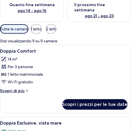
Verifica la disponibilità per questo fine settimana, ago 14 - ag
Verifica la disponibilità per i
Questo fine settimana
Il prossimo fine
settimana
ago 14 - ago 16
ago 21 - ago 23
Filtri
Tutte le camere
1 letto
2 letti
disponibili
per
Stai visualizzando 9 su 9 camere
le
Apri
Una camera d'albergo con un letto, una
4
Doppia Comfort
camere
tutte
14 m²
le
Per 3 persone
foto
per
1 letto matrimoniale
Doppia
Wi-Fi gratuito
Comfort
Altri
Scopri di più
dettagli
per
Scopri i prezzi per le tue date
Doppia
Comfort
Apri
Doppia Exclusive, vista mare | Una cas
8
Doppia Exclusive, vista mare
tutte