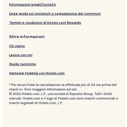
e
t
n
r
Informazioni legali/Contatti
t
e
i
i
n
Linee guida sui contenuti e segnalazione dei contenuti
m
a
Termini e condizioni di Hotels.com Rewards
a
Altre informazioni
Chi siamo
Lavora con noi
Guide turistiche
Vantaggi fedeltà con Hotels.com
* Per alcuni hotel la cancellazione va effettuata più di 24 ore prima del
check-in. Trovi maggiori informazioni sul sito.
© 2026 Hotels.com, L.P., una società di Expedia Group. Tutti i diritti
riservati. Hotels.com e il logo di Hotels.com sono marchi commerciali o
marchi registrati di Hotels.com, L.P.