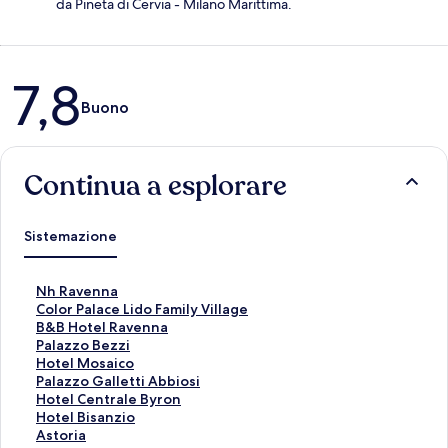
da Pineta di Cervia - Milano Marittima.
Recensioni
7,8
Buono
Continua a esplorare
Sistemazione
L
Nh Ravenna
i
L
Color Palace Lido Family Village
n
i
L
B&B Hotel Ravenna
k
n
i
L
Palazzo Bezzi
c
k
n
i
L
Hotel Mosaico
h
c
k
n
i
L
Palazzo Galletti Abbiosi
e
h
c
k
n
i
L
Hotel Centrale Byron
a
e
h
c
k
n
i
L
Hotel Bisanzio
p
a
e
h
c
k
n
i
L
Astoria