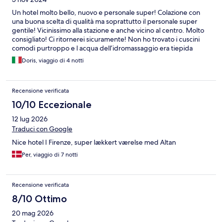
Un hotel molto bello, nuovo e personale super! Colazione con
una buona scelta di qualità ma soprattutto il personale super
gentile! Vicinissimo alla stazione e anche vicino al centro. Molto
consigliato! Ci ritornerei sicuramente! Non ho trovato i cuscini
comodi purtroppo e l acqua dell’idromassaggio era tiepida
fredda non calda e sicuramente non 34 gradi quando l’abbiamo
Doris, viaggio di 4 notti
usato in mattinata, SPA molto carina e funzionale.
Recensione verificata
10/10 Eccezionale
12 lug 2026
Traduci con Google
Nice hotel I Firenze, super lækkert værelse med Altan
Per, viaggio di 7 notti
Recensione verificata
8/10 Ottimo
20 mag 2026