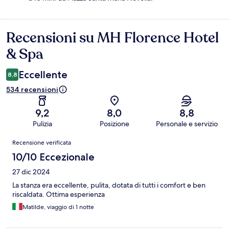
Recensioni su MH Florence Hotel
Recensioni
& Spa
Eccellente
8,8
534 recensioni
9,2
8,0
8,8
Pulizia
Posizione
Personale e servizio
Recensioni
Recensione verificata
10/10 Eccezionale
27 dic 2024
La stanza era eccellente, pulita, dotata di tutti i comfort e ben
riscaldata. Ottima esperienza
Matilde, viaggio di 1 notte