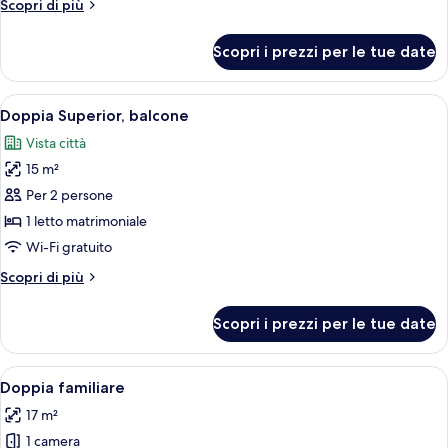
Altri
Scopri di più
singolo
dettagli
per
Scopri i prezzi per le tue date
Doppia
uso
singolo
Apri
Camera d'albergo moderna con un letto
6
Doppia Superior, balcone
tutte
Vista città
le
15 m²
foto
per
Per 2 persone
Doppia
1 letto matrimoniale
Superior,
Wi-Fi gratuito
balcone
Altri
Scopri di più
dettagli
per
Scopri i prezzi per le tue date
Doppia
Superior,
balcone
Apri
Camera d'albergo moderna con un lett
7
Doppia familiare
tutte
17 m²
le
1 camera
foto