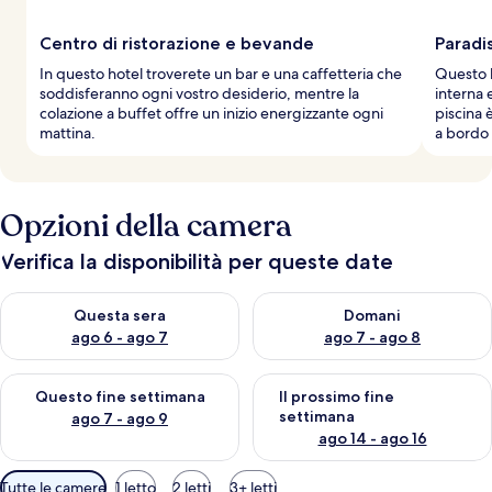
Centro di ristorazione e bevande
Paradi
In questo hotel troverete un bar e una caffetteria che
Questo h
soddisferanno ogni vostro desiderio, mentre la
interna e
colazione a buffet offre un inizio energizzante ogni
piscina 
mattina.
a bordo 
Opzioni della camera
Verifica la disponibilità per queste date
Verifica la disponibilità per questa sera, ago 6 - ago 7
Verifica la disponibilità per d
Questa sera
Domani
ago 6 - ago 7
ago 7 - ago 8
Verifica la disponibilità per questo fine settimana, ago 7 - ago
Verifica la disponibilità per il
Questo fine settimana
Il prossimo fine
settimana
ago 7 - ago 9
ago 14 - ago 16
Filtri
Tutte le camere
1 letto
2 letti
3+ letti