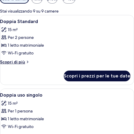
disponibili
per
Stai visualizzando 9 su 9 camere
le
Apri
Una camera d'albergo moderna con un l
5
Doppia Standard
camere
tutte
15 m²
le
Per 2 persone
foto
per
1 letto matrimoniale
Doppia
Wi-Fi gratuito
Standard
Altri
Scopri di più
dettagli
per
Scopri i prezzi per le tue date
Doppia
Standard
Apri
Una camera d'albergo moderna con un l
5
Doppia uso singolo
tutte
15 m²
le
Per 1 persona
foto
per
1 letto matrimoniale
Doppia
Wi-Fi gratuito
uso