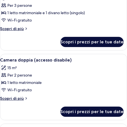
per
Per 3 persone
Doppia
1 letto matrimoniale e 1 divano letto (singolo)
familiare
Wi-Fi gratuito
Altri
Scopri di più
dettagli
per
Scopri i prezzi per le tue date
Doppia
familiare
Apri
Una camera d'albergo moderna con un l
5
Camera doppia (accesso disabile)
tutte
15 m²
le
Per 2 persone
foto
per
1 letto matrimoniale
Camera
Wi-Fi gratuito
doppia
Altri
Scopri di più
(accesso
dettagli
disabile)
per
Scopri i prezzi per le tue date
Camera
doppia
(accesso
Apri
Bagno | Set di cortesia gratuito, asciu