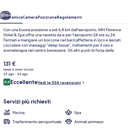
&
Spa
ietro
Avanti
35+
Panoramica
Camere
Posizione
Regolamenti
Con una buona posizione a soli 6,8 km dall'aeroporto, MH Florence
Hotel & Spa offre una navetta da e per l'aeroporto 24 ore su 24.
Fermati a mangiare un boccone nel bar/caffetteria in loco e lasciati
coccolare con massaggi “deep tissue”, trattamenti per il viso e
aromaterapia nel centro benessere. Gli altri punti di forza della
struttura includono una piscina coperta, una terrazza panoramica e
un bar a bordo piscina. La struttura è a pochi passi da Fermata del
Il
131 €
tram di Fratelli Rosselli, mentre Fermata del tram di Alamanni -
prezzo
tasse e oneri inclusi
Stazione Santa Maria Novella si trova a 4 min a piedi.
attuale
23 ago - 24 ago
Terrazza/patio
è
Recensioni
Eccellente
8,8
Vedi le 534 recensioni
131 €
8,8 su 10
Servizi più richiesti
Piscina
Spa
Trasferimento aeroportuale
Animali ammessi