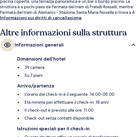
piscina coperta, una terrazza panoramica e un bar a bordo piscina. La
struttura è a pochi passi da Fermata del tram di Fratelli Rosselli, mentre
Fermata del tram di Alamanni - Stazione Santa Maria Novella si trova a 4
min a piedi.
Informazioni sui diritti di cancellazione
Altre informazioni sulla struttura
Informazioni generali
Dimensioni dell'hotel
39 camere
Su 7 piani
Arrivo/partenza
L'orario del check-in è il seguente: 14:00-05:00
Età minima per effettuare il check-in: 18 anni
Il check-out è previsto alle ore: 11:00
Check-out senza contatti disponibile
Istruzioni speciali per il check-in
Questa struttura offre un servizio di trasferimento