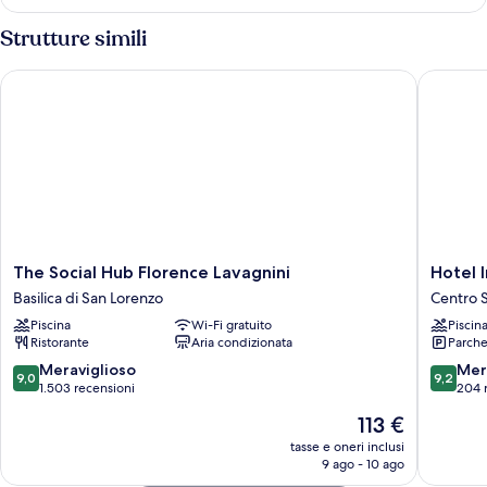
Superior
(with
Strutture simili
Spa
Access)
The Social Hub Florence Lavagnini
Hotel In
The
Hotel
The Social Hub Florence Lavagnini
Hotel 
Social
Indigo
Basilica di San Lorenzo
Centro S
Hub
Florenc
Piscina
Wi-Fi gratuito
Piscin
Florence
by
Ristorante
Aria condizionata
Parche
Lavagnini
IHG
Basilica
Centro
9.0
9.2
Meraviglioso
Mer
9,0
9,2
di
Storico
su
su
1.503 recensioni
204 
San
di
10,
10,
Il
113 €
Lorenzo
Firenze
Meraviglioso,
Meravigl
prezzo
1.503
204
tasse e oneri inclusi
attuale
9 ago - 10 ago
recensioni
recensio
è