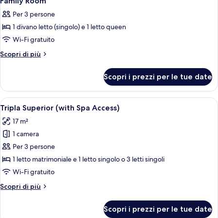
Family Room
tutte
Per 3 persone
le
1 divano letto (singolo) e 1 letto queen
foto
per
Wi-Fi gratuito
Family
Altri
Scopri di più
Room
dettagli
per
Scopri i prezzi per le tue date
Family
Room
Apri
Una camera d'albergo con un letto gra
1
Tripla Superior (with Spa Access)
tutte
17 m²
le
1 camera
foto
per
Per 3 persone
Tripla
1 letto matrimoniale e 1 letto singolo o 3 letti singoli
Superior
Wi-Fi gratuito
(with
Altri
Scopri di più
Spa
dettagli
Access)
per
Scopri i prezzi per le tue date
Tripla