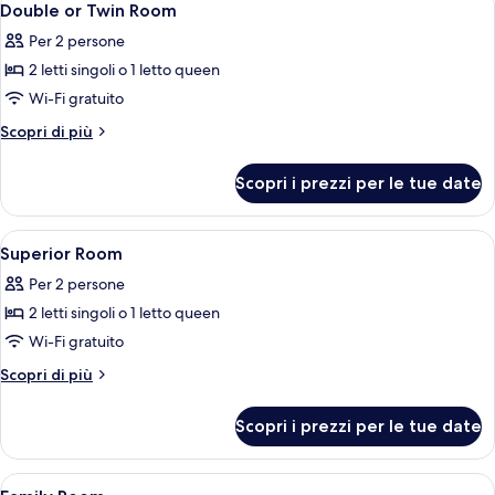
2
disabile)
Double or Twin Room
tutte
Per 2 persone
le
2 letti singoli o 1 letto queen
foto
per
Wi-Fi gratuito
Double
Altri
Scopri di più
or
dettagli
per
Twin
Scopri i prezzi per le tue date
Double
Room
or
Twin
Apri
Una moderna camera d'albergo con un l
4
Room
Superior Room
tutte
Per 2 persone
le
2 letti singoli o 1 letto queen
foto
per
Wi-Fi gratuito
Superior
Altri
Scopri di più
Room
dettagli
per
Scopri i prezzi per le tue date
Superior
Room
Apri
Camera d'albergo moderna con un letto
1