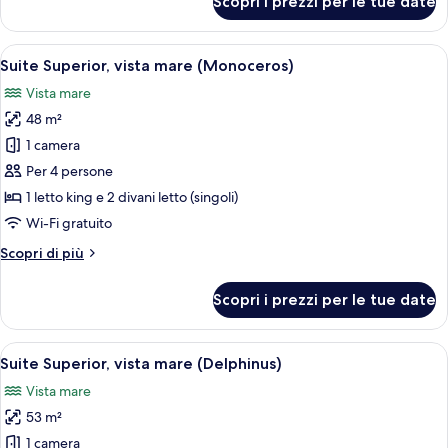
Scopri i prezzi per le tue date
Doppia
Superior,
vista
Apri
Una camera da letto con un letto grand
6
mare
Suite Superior, vista mare (Monoceros)
tutte
(Phoenix)
Vista mare
le
48 m²
foto
per
1 camera
Suite
Per 4 persone
Superior,
1 letto king e 2 divani letto (singoli)
vista
Wi-Fi gratuito
mare
Altri
Scopri di più
(Monoceros)
dettagli
per
Scopri i prezzi per le tue date
Suite
Superior,
vista
Apri
Una camera da letto con un letto gran
7
mare
Suite Superior, vista mare (Delphinus)
tutte
(Monoceros)
Vista mare
le
53 m²
foto
per
1 camera