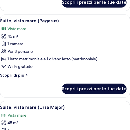
Scopri i prezzi per le tue date
Suite,
vista
mare
Apri
Una camera da letto con un letto, una
9
(Andromeda)
Suite, vista mare (Pegasus)
tutte
Vista mare
le
45 m²
foto
per
1 camera
Suite,
Per 3 persone
vista
1 letto matrimoniale e 1 divano letto (matrimoniale)
mare
Wi-Fi gratuito
(Pegasus)
Altri
Scopri di più
dettagli
per
Scopri i prezzi per le tue date
Suite,
vista
mare
Apri
Una camera da letto con un letto, cusc
7
(Pegasus)
Suite, vista mare (Ursa Major)
tutte
Vista mare
le
45 m²
foto