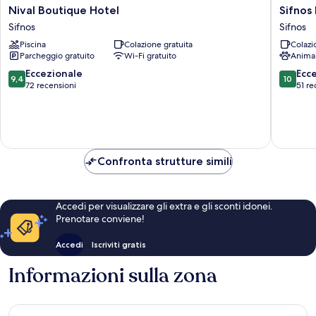
Nival
Sifnos
Nival Boutique Hotel
Sifnos
Boutique
House
Sifnos
Sifnos
Hotel
-
Piscina
Colazione gratuita
Colazi
Sifnos
Rooms
Parcheggio gratuito
Wi-Fi gratuito
Anima
&
Spa
9.4
10.0
Eccezionale
Ecc
9,4
10
Sifnos
su
su
72 recensioni
51 re
10,
10,
Eccezionale,
Eccezion
72
51
recensioni
recensio
Confronta strutture simili
Accedi per visualizzare gli extra e gli sconti idonei.
Prenotare conviene!
Accedi
Iscriviti gratis
Informazioni sulla zona