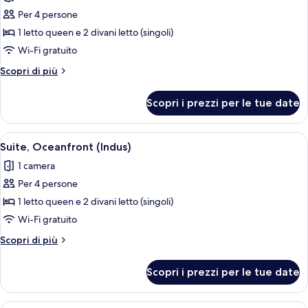
Suite
Per 4 persone
Superior,
1 letto queen e 2 divani letto (singoli)
vista
Wi-Fi gratuito
mare
Altri
Scopri di più
(Delphinus)
dettagli
per
Scopri i prezzi per le tue date
Suite
Superior,
vista
Apri
Una camera da letto con un letto gran
5
mare
Suite, Oceanfront (Indus)
tutte
(Delphinus)
1 camera
le
Per 4 persone
foto
per
1 letto queen e 2 divani letto (singoli)
Suite,
Wi-Fi gratuito
Oceanfront
Altri
Scopri di più
(Indus)
dettagli
per
Scopri i prezzi per le tue date
Suite,
Oceanfront
(Indus)
Una camera da letto con un letto gran