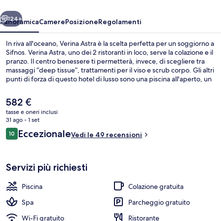
ietro
Avanti
124+
Panoramica
Camere
Posizione
Regolamenti
In riva all'oceano, Verina Astra è la scelta perfetta per un soggiorno a
Sifnos. Verina Astra, uno dei 2 ristoranti in loco, serve la colazione e il
pranzo. Il centro benessere ti permetterà, invece, di scegliere tra
massaggi “deep tissue”, trattamenti per il viso e scrub corpo. Gli altri
punti di forza di questo hotel di lusso sono una piscina all'aperto, un
bar a bordo piscina e uno snack bar.
Il
582 €
prezzo
tasse e oneri inclusi
attuale
31 ago - 1 set
Esterni
è
Recensioni
Eccezionale
10
Vedi le 49 recensioni
582 €
10 su 10
Servizi più richiesti
Piscina
Colazione gratuita
Spa
Parcheggio gratuito
Wi-Fi gratuito
Ristorante