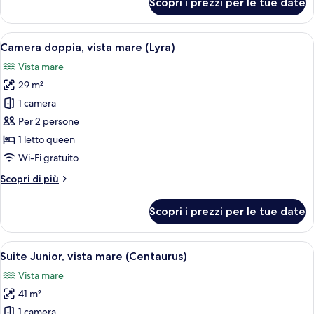
Scopri i prezzi per le tue date
Doppia
Superior,
vista
Apri
Una camera da letto con un letto, due
6
mare
Camera doppia, vista mare (Lyra)
tutte
(Aquila)
Vista mare
le
29 m²
foto
per
1 camera
Camera
Per 2 persone
doppia,
1 letto queen
vista
Wi-Fi gratuito
mare
Altri
Scopri di più
(Lyra)
dettagli
per
Scopri i prezzi per le tue date
Camera
doppia,
vista
Apri
Una camera da letto con un grande lett
6
mare
Suite Junior, vista mare (Centaurus)
tutte
(Lyra)
Vista mare
le
41 m²
foto
per
1 camera