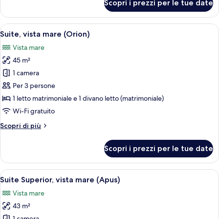
Scopri i prezzi per le tue date
Suite,
vista
mare
Apri
Una camera da letto con un letto, una 
7
(Auriga)
Suite, vista mare (Orion)
tutte
Vista mare
le
45 m²
foto
per
1 camera
Suite,
Per 3 persone
vista
1 letto matrimoniale e 1 divano letto (matrimoniale)
mare
Wi-Fi gratuito
(Orion)
Altri
Scopri di più
dettagli
per
Scopri i prezzi per le tue date
Suite,
vista
mare
Apri
Una camera da letto con un letto grand
6
(Orion)
Suite Superior, vista mare (Apus)
tutte
Vista mare
le
43 m²
foto
1 camera