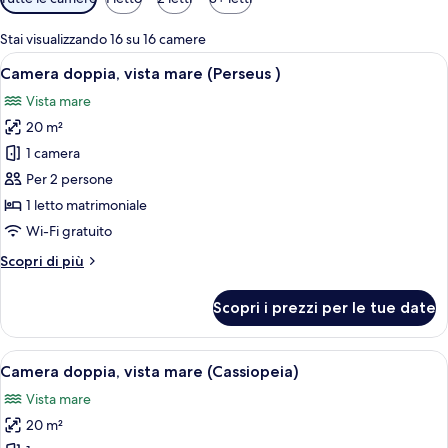
disponibili
per
Stai visualizzando 16 su 16 camere
le
Apri
Una camera da letto con un letto, una 
7
Camera doppia, vista mare (Perseus )
camere
tutte
Vista mare
le
20 m²
foto
per
1 camera
Camera
Per 2 persone
doppia,
1 letto matrimoniale
vista
Wi-Fi gratuito
mare
Altri
Scopri di più
(Perseus
dettagli
)
per
Scopri i prezzi per le tue date
Camera
doppia,
vista
Apri
Una camera da letto con un letto, una 
6
mare
Camera doppia, vista mare (Cassiopeia)
tutte
(Perseus
Vista mare
)
le
20 m²
foto