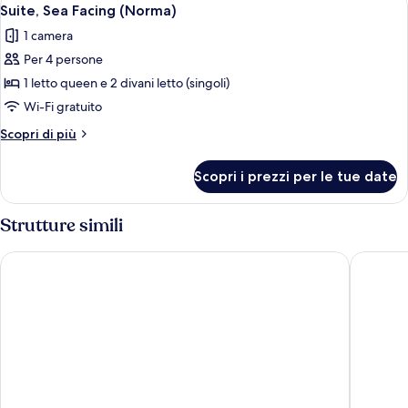
Apri
5
Suite, Sea Facing (Norma)
tutte
1 camera
le
Per 4 persone
foto
per
1 letto queen e 2 divani letto (singoli)
Suite,
Wi-Fi gratuito
Sea
Altri
Scopri di più
Facing
dettagli
(Norma)
per
Scopri i prezzi per le tue date
Suite,
Sea
Facing
Strutture simili
(Norma)
Nival Boutique Hotel
Sifnos H