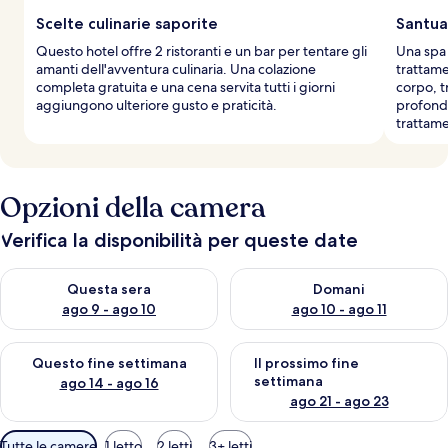
Scelte culinarie saporite
Santua
Questo hotel offre 2 ristoranti e un bar per tentare gli
Una spa 
amanti dell'avventura culinaria. Una colazione
trattame
completa gratuita e una cena servita tutti i giorni
corpo, t
aggiungono ulteriore gusto e praticità.
profondi
trattame
Opzioni della camera
Verifica la disponibilità per queste date
Verifica la disponibilità per questa sera, ago 9 - ago 10
Verifica la disponibilità per d
Questa sera
Domani
ago 9 - ago 10
ago 10 - ago 11
Verifica la disponibilità per questo fine settimana, ago 14 - ag
Verifica la disponibilità per i
Questo fine settimana
Il prossimo fine
settimana
ago 14 - ago 16
ago 21 - ago 23
Filtri
Tutte le camere
1 letto
2 letti
3+ letti