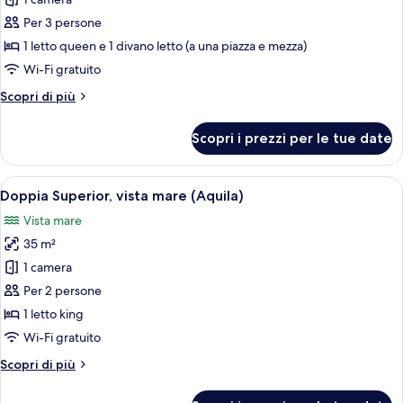
per
Suite
Per 3 persone
Superior,
1 letto queen e 1 divano letto (a una piazza e mezza)
vista
Wi-Fi gratuito
mare
Altri
Scopri di più
(Apus)
dettagli
per
Scopri i prezzi per le tue date
Suite
Superior,
vista
Apri
Una camera da letto con un letto grande
6
mare
Doppia Superior, vista mare (Aquila)
tutte
(Apus)
Vista mare
le
35 m²
foto
per
1 camera
Doppia
Per 2 persone
Superior,
1 letto king
vista
Wi-Fi gratuito
mare
Altri
Scopri di più
(Aquila)
dettagli
per