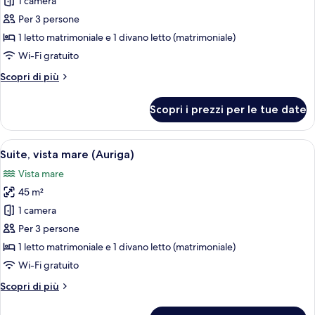
per
1 camera
Suite,
Per 3 persone
vista
1 letto matrimoniale e 1 divano letto (matrimoniale)
mare
Wi-Fi gratuito
(Ursa
Altri
Scopri di più
Major)
dettagli
per
Scopri i prezzi per le tue date
Suite,
vista
mare
Apri
Una camera da letto con un letto, una 
16
(Ursa
Suite, vista mare (Auriga)
tutte
Major)
Vista mare
le
45 m²
foto
per
1 camera
Suite,
Per 3 persone
vista
1 letto matrimoniale e 1 divano letto (matrimoniale)
mare
Wi-Fi gratuito
(Auriga)
Altri
Scopri di più
dettagli
per