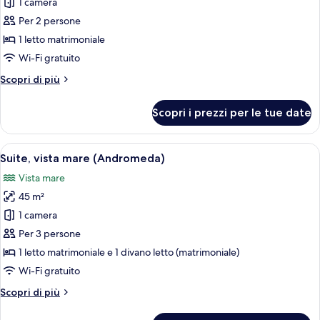
per
1 camera
Camera
Per 2 persone
doppia,
1 letto matrimoniale
vista
Wi-Fi gratuito
mare
Altri
Scopri di più
(Cassiopeia)
dettagli
per
Scopri i prezzi per le tue date
Camera
doppia,
vista
Apri
Una camera da letto con un letto, vist
9
mare
Suite, vista mare (Andromeda)
tutte
(Cassiopeia)
Vista mare
le
45 m²
foto
per
1 camera
Suite,
Per 3 persone
vista
1 letto matrimoniale e 1 divano letto (matrimoniale)
mare
Wi-Fi gratuito
(Andromeda)
Altri
Scopri di più
dettagli
per