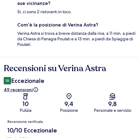
sue vicinanze?
Sì, ci sono 2 ristoranti in loco.
Com'è la posizione di Verina Astra?
Verina Astra si trova a breve distanza dalla riva, a 11 min. a piedi
da Chiesa di Panagia Poulati e a 13 min. a piedi da Spiaggia di
Poulati.
Recensioni su Verina Astra
Recensioni
Eccezionale
10
49 recensioni
10
9,4
9,8
Pulizia
Posizione
Personale e servizio
Recensioni
Recensione verificata
10/10 Eccezionale