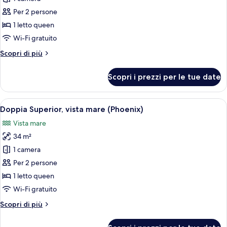
Suite
Per 2 persone
Junior,
1 letto queen
vista
Wi-Fi gratuito
mare
Altri
Scopri di più
(Centaurus)
dettagli
per
Scopri i prezzi per le tue date
Suite
Junior,
vista
Apri
Una camera da letto con un letto, una 
6
mare
Doppia Superior, vista mare (Phoenix)
tutte
(Centaurus)
Vista mare
le
34 m²
foto
per
1 camera
Doppia
Per 2 persone
Superior,
1 letto queen
vista
Wi-Fi gratuito
mare
Altri
Scopri di più
(Phoenix)
dettagli
per