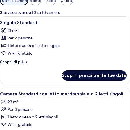
Tutte le camere
1 letto
2 letti
3+ letti
disponibili
per
Stai visualizzando 10 su 10 camere
le
Apri
Una camera d'albergo con un letto gr
4
Singola Standard
camere
tutte
21 m²
le
Per 2 persone
foto
per
1 letto queen o 1 letto singolo
Singola
Wi-Fi gratuito
Standard
Altri
Scopri di più
dettagli
per
Scopri i prezzi per le tue date
Singola
Standard
Apri
Una camera d'albergo con un grande le
4
Camera Standard con letto matrimoniale o 2 letti singoli
tutte
23 m²
le
Per 3 persone
foto
per
1 letto queen o 2 letti singoli
Camera
Wi-Fi gratuito