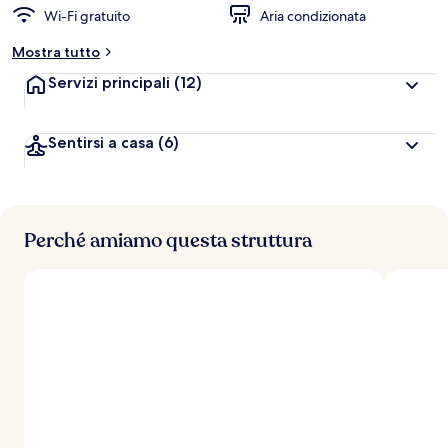
l
Wi-Fi gratuito
Aria condizionata
u
t
Mostra tutto
a
z
Servizi principali
(12)
i
o
n
Sentirsi a casa
(6)
i
p
i
ù
Perché amiamo questa struttura
a
l
t
e
d
e
i
v
i