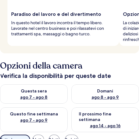
a
g
g
Paradiso del lavoro e del divertimento
Opzion
i
In questo hotel il lavoro incontra il tempo libero.
La colaz
a
Lavorate nel centro business e poi rilassatevi con
di inizi
t
trattamenti spa, massaggi o bagno turco.
delizios
o
rinfresch
r
i
Opzioni della camera
Verifica la disponibilità per queste date
Verifica la disponibilità per questa sera, ago 7 - ago 8
Verifica la disponibilità per d
Questa sera
Domani
ago 7 - ago 8
ago 8 - ago 9
Verifica la disponibilità per questo fine settimana, ago 7 - ago
Verifica la disponibilità per il
Questo fine settimana
Il prossimo fine
settimana
ago 7 - ago 9
ago 14 - ago 16
Filtri