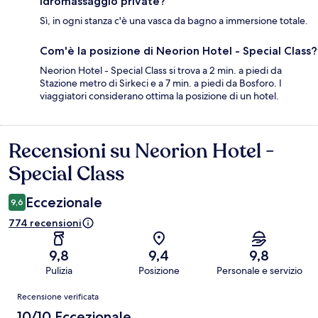
idromassaggio private?
Sì, in ogni stanza c'è una vasca da bagno a immersione totale.
Com'è la posizione di Neorion Hotel - Special Class?
Neorion Hotel - Special Class si trova a 2 min. a piedi da
Stazione metro di Sirkeci e a 7 min. a piedi da Bosforo. I
viaggiatori considerano ottima la posizione di un hotel.
Recensioni su Neorion Hotel -
Recensioni
Special Class
Eccezionale
9,6
774 recensioni
9,8
9,4
9,8
Pulizia
Posizione
Personale e servizio
Recensioni
Recensione verificata
10/10 Eccezionale