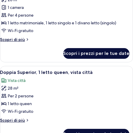
le
1 camera
foto
per
Per 4 persone
Camera
1 letto matrimoniale, 1 letto singolo e 1 divano letto (singolo)
familiare,
Wi-Fi gratuito
1
Altri
Scopri di più
camera
dettagli
da
per
Scopri i prezzi per le tue date
Camera
letto
familiare,
1
Apri
Camera d'albergo con un letto grande, 
4
camera
Doppia Superior, 1 letto queen, vista città
tutte
da
Vista città
letto
le
28 m²
foto
per
Per 2 persone
Doppia
1 letto queen
Superior,
Wi-Fi gratuito
1
Altri
Scopri di più
letto
dettagli
queen,
per