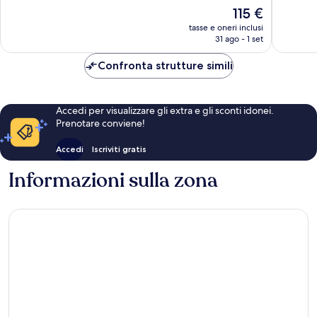
10,
10,
Il
115 €
Eccezionale,
Meravigl
prezzo
1.002
2.269
tasse e oneri inclusi
attuale
31 ago - 1 set
recensioni
recensio
è
115 €
Confronta strutture simili
Accedi per visualizzare gli extra e gli sconti idonei.
Prenotare conviene!
Accedi
Iscriviti gratis
Informazioni sulla zona