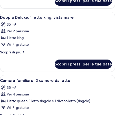
Scopri i prezzi per le tue date
Doppia
vista
Superior,
città
1
Apri
Doppia Deluxe, 1 letto king, vista mare 
6
letto
Doppia Deluxe, 1 letto king, vista mare
tutte
queen,
35 m²
vista
le
città
Per 2 persone
foto
per
1 letto king
Doppia
Wi-Fi gratuito
Deluxe,
Altri
Scopri di più
1
dettagli
letto
per
Scopri i prezzi per le tue date
Doppia
king,
Deluxe,
vista
1
Apri
Una camera d'albergo con un letto gra
mare
4
letto
Camera familiare, 2 camere da letto
tutte
king,
35 m²
vista
le
mare
Per 4 persone
foto
per
1 letto queen, 1 letto singolo e 1 divano letto (singolo)
Camera
Wi-Fi gratuito
familiare,
Altri