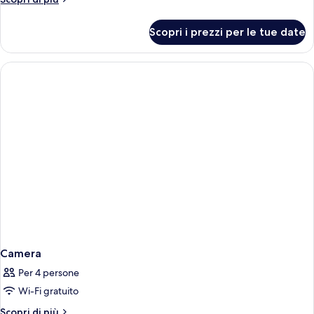
dettagli
per
Scopri i prezzi per le tue date
Camera
Camera
Per 4 persone
Wi-Fi gratuito
Altri
Scopri di più