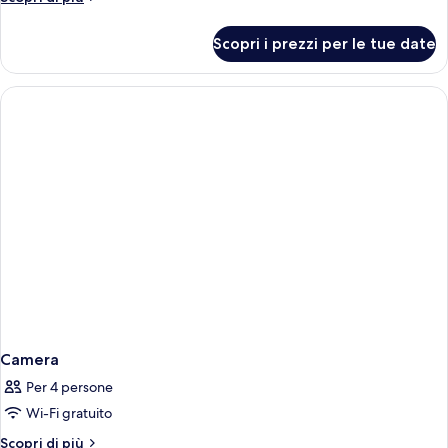
dettagli
per
Scopri i prezzi per le tue date
Camera
Camera
Per 4 persone
Wi-Fi gratuito
Altri
Scopri di più