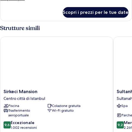
dettagli
per
Scopri i prezzi per le tue date
Camera
Strutture simili
Sirkeci Mansion
Sultanha
Sirkeci
Sultanh
Sirkeci Mansion
Sultan
Mansion
Hotel
Centro città di Istanbul
Sultana
Centro
-
Piscina
Colazione gratuita
Spa
città
Special
Trasferimento
Wi-Fi gratuito
di
Class
aeroportuale
Parche
Istanbul
Sultana
9.6
9.2
Eccezionale
Mer
9,6
9,2
su
su
1.002 recensioni
2.26