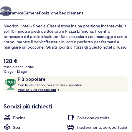
Class
ietro
Avanti
52+
Panoramica
Camere
Posizione
Regolamenti
Neorion Hotel - Special Class si trova in una posizione incantevole, a
soli 10 minuti a piedi da Bosforo e Piazza Eminönü. Il centro
benessere è il posto ideale per farsi coccolare con massaggi e scrub
corpo, mentre il bar/caffetteria in loco è perfetto per fermarsi a
mangiare un boccone. Gli altri punti di forza di questo hotel di lusso
sono una piscina coperta, un bar/lounge e un bagno turco. Le
recensioni dei viaggiatori lodano il personale gentile e la colazione.
Il
128 €
Approfitta dei mezzi pubblici nelle vicinanze: Stazione metro di
prezzo
tasse e oneri inclusi
Sirkeci è a 2 min e Stazione metro di Gulhane a 4 min a piedi.
attuale
12 ago - 13 ago
Biancheria da letto di alta qualità
è
Recensioni
9,6
Più popolare
128 €
C
su
Con le valutazioni più alte dei viaggiatori
o
Vedi le 774 recensioni
10,
n
Più
popolare
Servizi più richiesti
l
e
Piscina
Colazione gratuita
v
a
Spa
Trasferimento aeroportuale