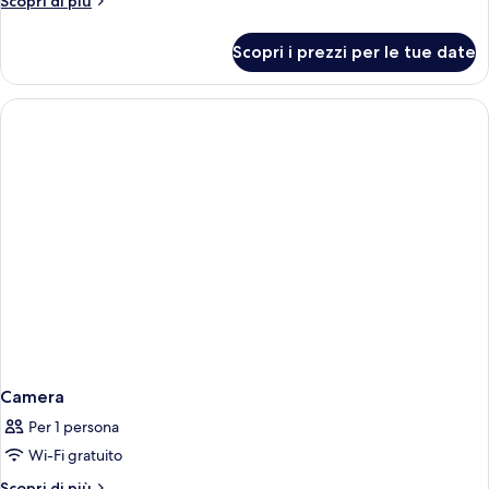
Scopri di più
2
dettagli
camere
per
Scopri i prezzi per le tue date
Camera
da
familiare,
letto
2
camere
da
letto
Camera
Per 1 persona
Wi-Fi gratuito
Altri
Scopri di più