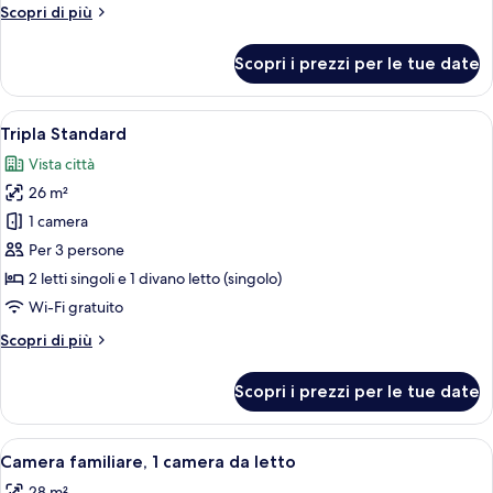
Standard
Altri
Scopri di più
con
dettagli
letto
per
Scopri i prezzi per le tue date
Camera
matrimoniale
Standard
o
con
Apri
Tripla Standard | Biancheria da letto di
2
4
letto
Tripla Standard
tutte
matrimoniale
letti
Vista città
o
le
singoli
2
26 m²
foto
letti
per
1 camera
singoli
Tripla
Per 3 persone
Standard
2 letti singoli e 1 divano letto (singolo)
Wi-Fi gratuito
Altri
Scopri di più
dettagli
per
Scopri i prezzi per le tue date
Tripla
Standard
Apri
Una camera d'albergo con due letti, u
5
Camera familiare, 1 camera da letto
tutte
28 m²