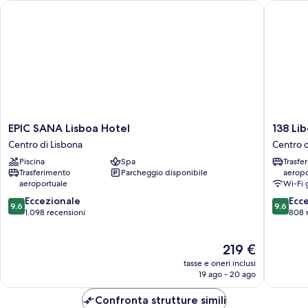
EPIC SANA Lisboa Hotel
138 Libe
EPIC
138
EPIC SANA Lisboa Hotel
138 Li
SANA
Liberda
Centro di Lisbona
Centro d
Lisboa
Hotel
Piscina
Spa
Trasfe
Hotel
Centro
Trasferimento
Parcheggio disponibile
aeropo
Centro
di
aeroportuale
Wi-Fi 
di
Lisbona
9.6
9.6
Lisbona
Eccezionale
Ecc
9,6
9,6
su
su
1.098 recensioni
808 
10,
10,
Eccezionale,
Eccezion
Il
219 €
1.098
808
prezzo
recensioni
recensio
tasse e oneri inclusi
attuale
19 ago - 20 ago
è
219 €
Confronta strutture simili