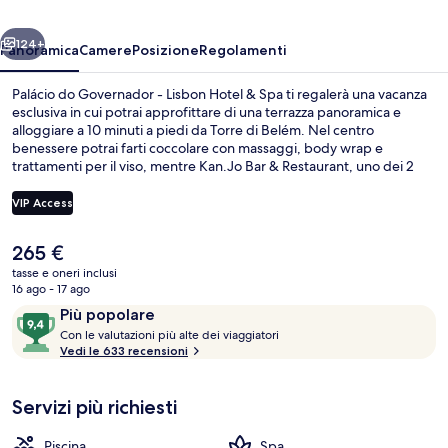
Lisbon
ietro
Avanti
Hotel
124+
Panoramica
Camere
Posizione
Regolamenti
&
Palácio do Governador - Lisbon Hotel & Spa ti regalerà una vacanza
Spa
esclusiva in cui potrai approfittare di una terrazza panoramica e
alloggiare a 10 minuti a piedi da Torre di Belém. Nel centro
benessere potrai farti coccolare con massaggi, body wrap e
trattamenti per il viso, mentre Kan.Jo Bar & Restaurant, uno dei 2
ristoranti in loco aperto per il pranzo e la cena, ti permetterà di
assaggiare le specialità della cucina panasiatica. Gli altri punti di
VIP Access
forza di questo hotel di lusso sono una piscina coperta, una piscina
all'aperto e un bar a bordo piscina. Le recensioni dei viaggiatori
Il
265 €
menzionano il personale gentile e la posizione invidiabile. Usare i
Biancheria da letto di alta qualità, mi
prezzo
mezzi pubblici è facilissimo: Fermata dell’autobus di Lg. Princesa si
tasse e oneri inclusi
attuale
16 ago - 17 ago
trova a pochi minuti di distanza, mentre Fermata dell’autobus di
è
Pedrouços è a 5 min a piedi.
Recensioni
9,4
Più popolare
265 €
C
su
Con le valutazioni più alte dei viaggiatori
o
Vedi le 633 recensioni
10,
n
Più
popolare
Servizi più richiesti
l
e
Piscina
Spa