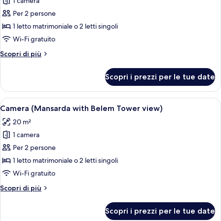
1 camera
foto
letti
per
Per 2 persone
singoli
Camera
1 letto matrimoniale o 2 letti singoli
Club
Wi-Fi gratuito
con
Altri
Scopri di più
letto
dettagli
matrimoniale
per
Scopri i prezzi per le tue date
Camera
o
Club
2
con
Apri
Camera (Mansarda with Belem Tower view
letti
3
letto
Camera (Mansarda with Belem Tower view)
tutte
singoli
matrimoniale
20 m²
o
le
2
1 camera
foto
letti
per
Per 2 persone
singoli
Camera
1 letto matrimoniale o 2 letti singoli
(Mansarda
Wi-Fi gratuito
with
Altri
Scopri di più
Belem
dettagli
Tower
per
Scopri i prezzi per le tue date
Camera
view)