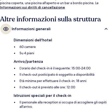
piscina coperta, una piscina all'aperto e un bar a bordo piscina. Le
recensioni dei viaggiatori menzionano il personale gentile e la posizione
Informazioni sui diritti di cancellazione
invidiabile. Usare i mezzi pubblici è facilissimo: Fermata dell’autobus di
Lg. Princesa si trova a pochi minuti di distanza, mentre Fermata
Altre informazioni sulla struttura
dell’autobus di Pedrouços è a 5 min a piedi.
Informazioni generali
Dimensioni dell'hotel
60 camere
Su 4 piani
Arrivo/partenza
L'orario del check-in è il seguente: 15:00-24:00
Il check-out posticipato è soggetto a disponibilità
Età minima per effettuare il check-in: 18 anni
Il check-out è previsto alle ore: 12:00
Istruzioni speciali per il check-in
Il personale alla reception si occupa di accogliere gli ospiti
all'arrivo.