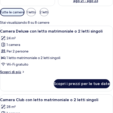
ago 21 - ago 23
Filtri
Tutte le camere
1 letto
2 letti
disponibili
per
Stai visualizzando 8 su 8 camere
le
Apri
Un bagno moderno con uno specchio ov
4
Camera Deluxe con letto matrimoniale o 2 letti singoli
camere
tutte
24 m²
le
1 camera
foto
per
Per 2 persone
Camera
1 letto matrimoniale o 2 letti singoli
Deluxe
Wi-Fi gratuito
con
Altri
Scopri di più
letto
dettagli
matrimoniale
per
Scopri i prezzi per le tue date
Camera
o
Deluxe
2
con
Apri
Una camera d'albergo con un letto, una 
letti
4
letto
Camera Club con letto matrimoniale o 2 letti singoli
tutte
singoli
matrimoniale
28 m²
o
le
2