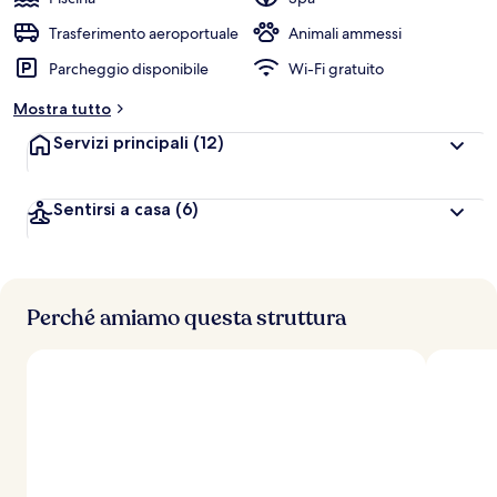
v
a
Trasferimento aeroportuale
Animali ammessi
l
Parcheggio disponibile
Wi-Fi gratuito
u
t
Mostra tutto
a
z
Servizi principali
(12)
i
o
n
Sentirsi a casa
(6)
i
p
i
ù
Perché amiamo questa struttura
a
l
t
e
d
e
i