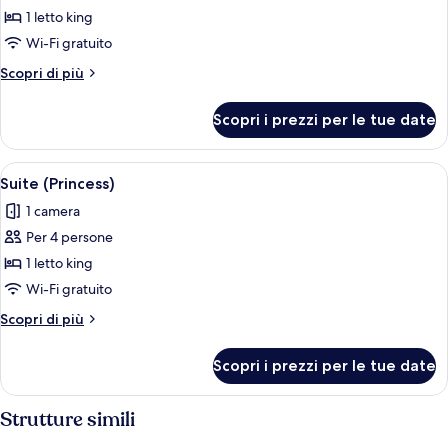
Suite
1 letto king
(Governor)
Wi-Fi gratuito
Altri
Scopri di più
dettagli
per
Scopri i prezzi per le tue date
Suite
(Governor)
Apri
Area patio esterna con un angolo sal
4
Suite (Princess)
tutte
1 camera
le
Per 4 persone
foto
per
1 letto king
Suite
Wi-Fi gratuito
(Princess)
Altri
Scopri di più
dettagli
per
Scopri i prezzi per le tue date
Suite
(Princess)
Strutture simili