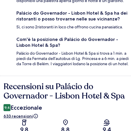
disponibili una palestra aperta giorno e notte e un giardino.
Palácio do Governador - Lisbon Hotel & Spa ha dei
ristoranti o posso trovarne nelle sue vicinanze?
Sì, ci sono 2ristoranti in loco che offrono cucina panasiatica.
Com'è la posizione di Palácio do Governador -
Lisbon Hotel & Spa?
Palácio do Governador - Lisbon Hotel & Spa si trova a 1 min. a
piedi da Fermata dell’autobus di Lg. Princesa e a 6 min. a piedi
da Torre di Belém. I viaggiatori lodano la posizione di un hotel.
Recensioni su Palácio do
Recensioni
Governador - Lisbon Hotel & Spa
Eccezionale
9,4
633 recensioni
9,8
8,8
9,4