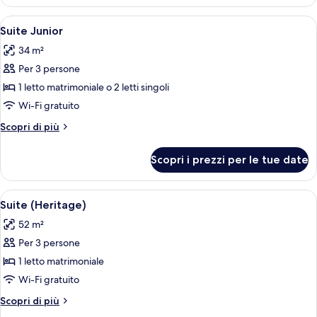
(Mansarda
with
Apri
Una camera d'albergo con un grande sp
5
Belem
Suite Junior
tutte
Tower
34 m²
view)
le
Per 3 persone
foto
per
1 letto matrimoniale o 2 letti singoli
Suite
Wi-Fi gratuito
Junior
Altri
Scopri di più
dettagli
per
Scopri i prezzi per le tue date
Suite
Junior
Apri
Una stanza moderna con soffitto in ma
5
Suite (Heritage)
tutte
52 m²
le
Per 3 persone
foto
per
1 letto matrimoniale
Suite
Wi-Fi gratuito
(Heritage)
Altri
Scopri di più
dettagli