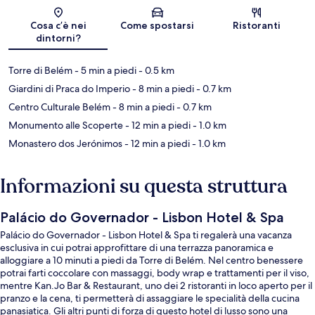
Mappa
Cosa c’è nei
Come spostarsi
Ristoranti
dintorni?
Torre di Belém
- 5 min a piedi
- 0.5 km
Giardini di Praca do Imperio
- 8 min a piedi
- 0.7 km
Centro Culturale Belém
- 8 min a piedi
- 0.7 km
Monumento alle Scoperte
- 12 min a piedi
- 1.0 km
Monastero dos Jerónimos
- 12 min a piedi
- 1.0 km
Informazioni su questa struttura
Palácio do Governador - Lisbon Hotel & Spa
Palácio do Governador - Lisbon Hotel & Spa ti regalerà una vacanza
esclusiva in cui potrai approfittare di una terrazza panoramica e
alloggiare a 10 minuti a piedi da Torre di Belém. Nel centro benessere
potrai farti coccolare con massaggi, body wrap e trattamenti per il viso,
mentre Kan.Jo Bar & Restaurant, uno dei 2 ristoranti in loco aperto per il
pranzo e la cena, ti permetterà di assaggiare le specialità della cucina
panasiatica. Gli altri punti di forza di questo hotel di lusso sono una