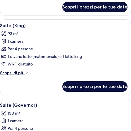
per
Scopri i prezzi per le tue date
Suite
(Heritage)
Apri
Un soggiorno con divano, cuscini deco
5
Suite (King)
tutte
93 m²
le
1 camera
foto
per
Per 4 persone
Suite
1 divano letto (matrimoniale) e 1 letto king
(King)
Wi-Fi gratuito
Altri
Scopri di più
dettagli
per
Scopri i prezzi per le tue date
Suite
(King)
Apri
Un soggiorno moderno con soffitto in 
6
Suite (Governor)
tutte
130 m²
le
1 camera
foto
per
Per 4 persone