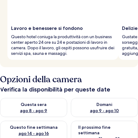
v
i
a
g
g
Lavoro e benessere si fondono
Delizie
i
Questo hotel coniuga la produttività con un business
Gustate 
a
center aperto 24 ore su 24 e postazioni di lavoro in
sorseggi
t
camera. Dopo il lavoro, gli ospiti possono usufruire dei
gratuita
o
servizi spa, sauna e massaggi.
aggiung
r
i
Opzioni della camera
Verifica la disponibilità per queste date
Verifica la disponibilità per questa sera, ago 8 - ago 9
Verifica la disponibilità per d
Questa sera
Domani
ago 8 - ago 9
ago 9 - ago 10
Verifica la disponibilità per questo fine settimana, ago 14 - ag
Verifica la disponibilità per i
Questo fine settimana
Il prossimo fine
settimana
ago 14 - ago 16