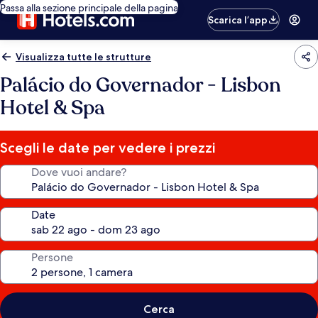
Passa alla sezione principale della pagina
Scarica l’app
Visualizza tutte le strutture
Palácio do Governador - Lisbon
Hotel & Spa
Scegli le date per vedere i prezzi
Dove vuoi andare?
Date
Persone
Cerca