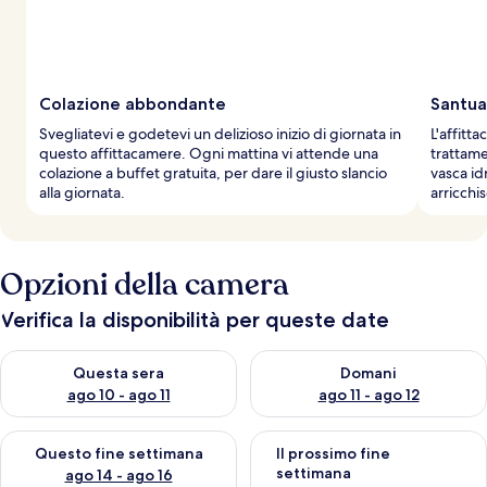
v
i
a
g
g
Colazione abbondante
Santua
i
Svegliatevi e godetevi un delizioso inizio di giornata in
L'affitt
a
questo affittacamere. Ogni mattina vi attende una
trattame
t
colazione a buffet gratuita, per dare il giusto slancio
vasca i
o
alla giornata.
arricchi
r
i
Opzioni della camera
Verifica la disponibilità per queste date
Verifica la disponibilità per questa sera, ago 10 - ago 11
Verifica la disponibilità per d
Questa sera
Domani
ago 10 - ago 11
ago 11 - ago 12
Verifica la disponibilità per questo fine settimana, ago 14 - ag
Verifica la disponibilità per i
Questo fine settimana
Il prossimo fine
settimana
ago 14 - ago 16