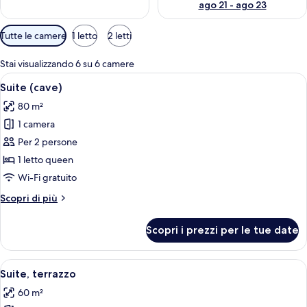
ago 21 - ago 23
Filtri
Tutte le camere
1 letto
2 letti
disponibili
per
Stai visualizzando 6 su 6 camere
le
Apri
Una stanza con un divano rosso, un le
10
Suite (cave)
camere
tutte
80 m²
le
1 camera
foto
per
Per 2 persone
Suite
1 letto queen
(cave)
Wi-Fi gratuito
Altri
Scopri di più
dettagli
per
Scopri i prezzi per le tue date
Suite
(cave)
Apri
Una camera da letto con parete in piet
8
Suite, terrazzo
tutte
60 m²
le