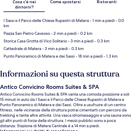
Cosa c’è nei
Come spostarsi
Ristoranti
dintorni?
I Sassi e il Parco delle Chiese Rupestri di Matera
- 1 min a piedi
- 0.0
km
Piazza San Pietro Caveoso
- 2 min a piedi
- 0.2 km
Storica Casa Grotta di Vico Solitario
- 3 min a piedi
- 0.3 km
Cattedrale di Matera
- 3 min a piedi
- 0.3 km
Punto Panoramico di Matera e dei Sassi
- 18 min a piedi
- 1.3 km
Informazioni su questa struttura
Antico Convicino Rooms Suites & SPA
Antico Convicino Rooms Suites & SPA vanta una comoda posizione a soli
15 minuti in auto da I Sassi e il Parco delle Chiese Rupestri di Matera e
Punto Panoramico di Matera e dei Sassi. Oltre a usufruire di un centro
fitness, nelle vicinanze della struttura potrai cimentarti con percorsi da
trekking e tante altre attività. Una vasca idromassaggio e una sauna sono
gli altri punti di forza della struttura. I mezzi pubblici sono a poca
distanza: Stazione di Matera Centrale è a 14 min a piedi.
Informazioni sui diritti di cancellazione