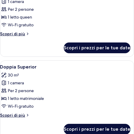
1 camera
foto
per
Per 2 persone
Suite,
1 letto queen
terrazzo
Wi-Fi gratuito
Altri
Scopri di più
dettagli
per
Scopri i prezzi per le tue date
Suite,
terrazzo
Apri
Una camera da letto con pavimento in 
3
Doppia Superior
tutte
30 m²
le
1 camera
foto
per
Per 2 persone
Doppia
1 letto matrimoniale
Superior
Wi-Fi gratuito
Altri
Scopri di più
dettagli
per
Scopri i prezzi per le tue date
Doppia