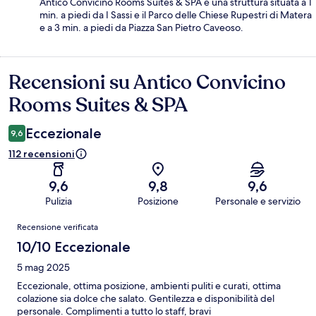
Antico Convicino Rooms Suites & SPA è una struttura situata a 1
min. a piedi da I Sassi e il Parco delle Chiese Rupestri di Matera
e a 3 min. a piedi da Piazza San Pietro Caveoso.
Recensioni su Antico Convicino
Recensioni
Rooms Suites & SPA
Eccezionale
9,6
112 recensioni
9,6
9,8
9,6
Pulizia
Posizione
Personale e servizio
Recensioni
Recensione verificata
10/10 Eccezionale
5 mag 2025
Eccezionale, ottima posizione, ambienti puliti e curati, ottima
colazione sia dolce che salato. Gentilezza e disponibilità del
personale. Complimenti a tutto lo staff, bravi