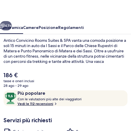
Rooms
Suites
&
ietro
Avanti
SPA
47+
Panoramica
Camere
Posizione
Regolamenti
Antico Convicino Rooms Suites & SPA vanta una comoda posizione a
soli 15 minuti in auto da I Sassi e il Parco delle Chiese Rupestri di
Matera e Punto Panoramico di Matera e dei Sassi. Oltre a usufruire
di un centro fitness, nelle vicinanze della struttura potrai cimentarti
con percorsi da trekking e tante altre attività. Una vasca
idromassaggio e una sauna sono gli altri punti di forza della struttura.
I mezzi pubblici sono a poca distanza: Stazione di Matera Centrale è
Il
186 €
a 14 min a piedi.
prezzo
tasse e oneri inclusi
attuale
28 ago - 29 ago
Centro fitness
è
Recensioni
9,6
Più popolare
186 €
C
su
Con le valutazioni più alte dei viaggiatori
o
Vedi le 112 recensioni
10,
n
Più
popolare
Servizi più richiesti
l
e