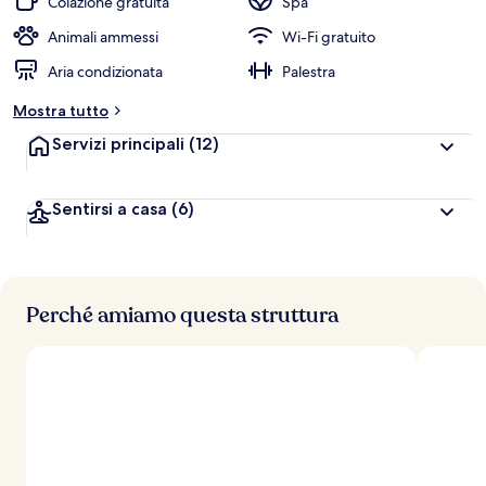
Colazione gratuita
Spa
v
a
Animali ammessi
Wi-Fi gratuito
l
Aria condizionata
Palestra
u
t
Mostra tutto
a
z
Servizi principali
(12)
i
o
n
Sentirsi a casa
(6)
i
p
i
ù
Perché amiamo questa struttura
a
l
t
e
d
e
i