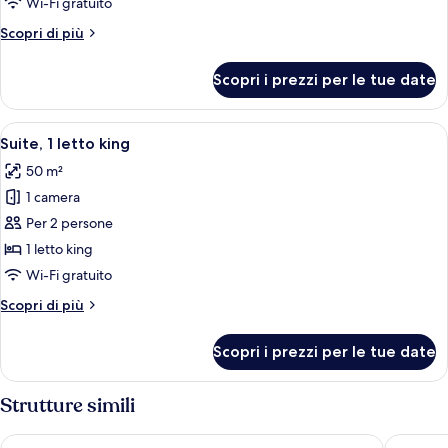
Wi-Fi gratuito
Altri
Scopri di più
dettagli
per
Scopri i prezzi per le tue date
Suite
Apri
Una camera da letto con un arco in pie
4
Suite, 1 letto king
tutte
50 m²
le
1 camera
foto
per
Per 2 persone
Suite,
1 letto king
1
Wi-Fi gratuito
letto
Altri
Scopri di più
king
dettagli
per
Scopri i prezzi per le tue date
Suite,
1
letto
Strutture simili
king
Caveoso Hotel
Locanda 