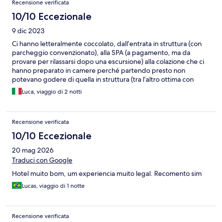
Recensione verificata
10/10 Eccezionale
9 dic 2023
Ci hanno letteralmente coccolato, dall’entrata in struttura (con
parcheggio convenzionato), alla SPA (a pagamento, ma da
provare per rilassarsi dopo una escursione) alla colazione che ci
hanno preparato in camere perché partendo presto non
potevano godere di quella in struttura (tra l’altro ottima con
prodotti locali) 5’ dividono la struttura dal centro per cui
Luca, viaggio di 2 notti
estremamente comoda per qualsiasi attività (escursioni,
mercatini, presepe vicende, negozi e ristoranti)
Recensione verificata
10/10 Eccezionale
20 mag 2026
Traduci con Google
Hotel muito bom, um experiencia muito legal. Recomento sim
Lucas, viaggio di 1 notte
Recensione verificata