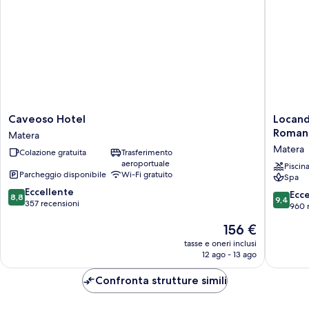
Caveoso
Locanda
Caveoso Hotel
Locand
Hotel
di
Roman
Matera
Matera
San
Matera
Colazione gratuita
Trasferimento
Martino
aeroportuale
Hotel
Piscin
Parcheggio disponibile
Wi-Fi gratuito
Spa
&
8.8
Eccellente
Termae
9.4
Ecc
8,8
9,4
su
357 recensioni
Romana
su
960 
10,
Matera
10,
Il
156 €
Eccellente,
Eccezion
prezzo
357
960
tasse e oneri inclusi
attuale
recensioni
12 ago - 13 ago
recensio
è
156 €
Confronta strutture simili