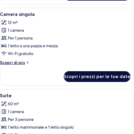
Superior
Apri
Una camera da letto con parete in ma
3
Camera singola
tutte
12 m²
le
1 camera
foto
per
Per 1 persona
Camera
1 letto a una piazza e mezza
singola
Wi-Fi gratuito
Altri
Scopri di più
dettagli
per
Scopri i prezzi per le tue date
Camera
singola
Apri
Una camera da letto con parete in pie
6
Suite
tutte
60 m²
le
1 camera
foto
per
Per 3 persone
Suite
1 letto matrimoniale e 1 letto singolo