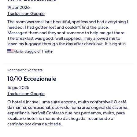
19 apr 2026
Traduci con Google
The room was small but beautiful, spotless and had everything I
needed. I had gotten lost and couldn't find the place.
Messaged them and they sent someone to help me get there.
The breakfast was good, well supplied. They allowed me to
leave my luggage through the day after check out. It is right in
the center of the town, right where you want to be. Be aware
Maria, viaggio di 1 notte
that there are steps up and down (as in the whole center of the
city) when you check in and out. The staff is very amicable and
helpful.
Recensione verificata
10/10 Eccezionale
16 giu 2025
Traduci con Google
O hotel é incrível, uma suíte enorme, muito confortável! O café
da manhã, sensacional, é servido numa área original de caverna,
experiência incrível! Confesso que nos perdemos, muito, para
localizar o hotel no momento da chegada, recomendo o
caminho por cima da cidade.