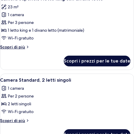
tutte
king
23 m²
le
1 camera
foto
per
Per 3 persone
Camera
1 letto king e 1 divano letto (matrimoniale)
Superior,
Wi-Fi gratuito
1
Altri
Scopri di più
letto
dettagli
king
per
Scopri i prezzi per le tue date
Camera
con
Superior,
divano
1
Apri
Una camera d'albergo con un letto, una
letto
5
letto
Camera Standard, 2 letti singoli
tutte
king
1 camera
con
le
divano
Per 2 persone
foto
letto
per
2 letti singoli
Camera
Wi-Fi gratuito
Standard,
Altri
Scopri di più
2
dettagli
letti
per