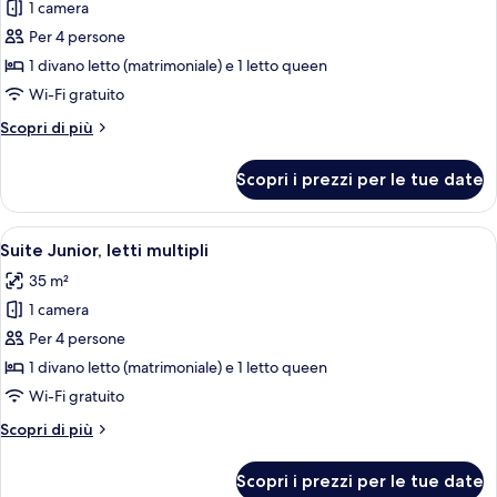
per
1 camera
Suite
Per 4 persone
Executive,
1 divano letto (matrimoniale) e 1 letto queen
letti
Wi-Fi gratuito
multipli,
Altri
Scopri di più
vista
dettagli
mare
per
Scopri i prezzi per le tue date
Suite
Executive,
letti
Apri
Una camera d'hotel moderna con un let
12
multipli,
Suite Junior, letti multipli
tutte
vista
35 m²
mare
le
1 camera
foto
per
Per 4 persone
Suite
1 divano letto (matrimoniale) e 1 letto queen
Junior,
Wi-Fi gratuito
letti
Altri
Scopri di più
multipli
dettagli
per
Scopri i prezzi per le tue date
Suite