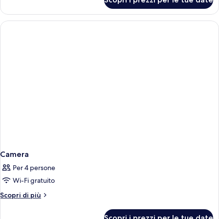
Camera
Camera
Per 4 persone
Wi-Fi gratuito
Altri
Scopri di più
dettagli
per
Scopri i prezzi per le tue date