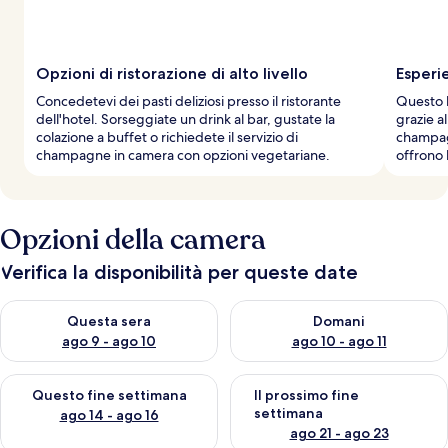
Opzioni di ristorazione di alto livello
Esperi
Concedetevi dei pasti deliziosi presso il ristorante
Questo h
dell'hotel. Sorseggiate un drink al bar, gustate la
grazie al
colazione a buffet o richiedete il servizio di
champagn
champagne in camera con opzioni vegetariane.
offrono 
Opzioni della camera
Verifica la disponibilità per queste date
Verifica la disponibilità per questa sera, ago 9 - ago 10
Verifica la disponibilità per d
Questa sera
Domani
ago 9 - ago 10
ago 10 - ago 11
Verifica la disponibilità per questo fine settimana, ago 14 - ag
Verifica la disponibilità per i
Questo fine settimana
Il prossimo fine
settimana
ago 14 - ago 16
ago 21 - ago 23