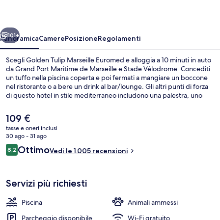
Euromed
ietro
Avanti
101+
Panoramica
Camere
Posizione
Regolamenti
Scegli Golden Tulip Marseille Euromed e alloggia a 10 minuti in auto
da Grand Port Maritime de Marseille e Stade Vélodrome. Concediti
un tuffo nella piscina coperta e poi fermati a mangiare un boccone
nel ristorante o a bere un drink al bar/lounge. Gli altri punti di forza
di questo hotel in stile mediterraneo includono una palestra, uno
snack bar e una terrazza. Le recensioni degli ospiti lodano il
personale gentile della struttura. Approfitta dei mezzi pubblici nelle
Il
109 €
vicinanze: Stazione metro di National è a 12 min e Stazione metro di
prezzo
tasse e oneri inclusi
Désirée Clary a 12 min a piedi.
attuale
30 ago - 31 ago
Piscina coperta
è
Recensioni
Ottimo
8,2
Vedi le 1.005 recensioni
109 €
8,2 su 10
Servizi più richiesti
Piscina
Animali ammessi
Parcheggio disponibile
Wi-Fi gratuito