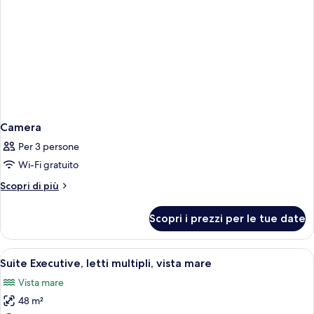
Camera
Per 3 persone
Wi-Fi gratuito
Altri
Scopri di più
dettagli
per
Scopri i prezzi per le tue date
Camera
Apri
Una moderna camera d'albergo con un l
11
Suite Executive, letti multipli, vista mare
tutte
Vista mare
le
48 m²
foto