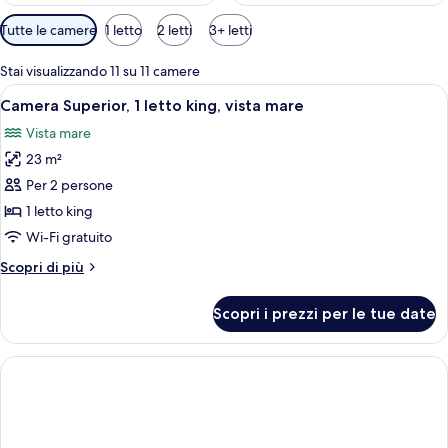
Filtri
Tutte le camere
1 letto
2 letti
3+ letti
disponibili
per
Stai visualizzando 11 su 11 camere
le
Apri
Una camera d'albergo con un letto gra
9
Camera Superior, 1 letto king, vista mare
camere
tutte
Vista mare
le
23 m²
foto
per
Per 2 persone
Camera
1 letto king
Superior,
Wi-Fi gratuito
1
Altri
Scopri di più
letto
dettagli
king,
per
Scopri i prezzi per le tue date
Camera
vista
Superior,
mare
1
letto
king,
vista
mare