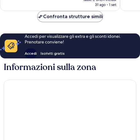
attuale
31 ago - 1 set
recensioni
è
109 €
Confronta strutture simili
Accedi per visualizzare gli extra e gli sconti idonei.
Prenotare conviene!
Accedi
Iscriviti gratis
Informazioni sulla zona