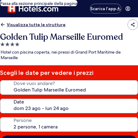
Passa alla sezione principale della pagina
Scarica l’app
Visualizza tutte le strutture
Golden Tulip Marseille Euromed
Struttura
a
Hotel con piscina coperta, nei pressi di Grand Port Maritime de
4.0
Marseille
stelle
Scegli le date per vedere i prezzi
Dove vuoi andare?
Date
Persone