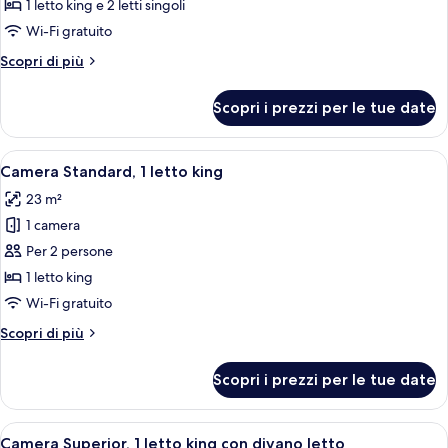
Superior,
1 letto king e 2 letti singoli
letti
Wi-Fi gratuito
multipli,
Altri
Scopri di più
camere
dettagli
comunicanti
per
Scopri i prezzi per le tue date
Camera
Superior,
letti
Apri
Biancheria da letto di alta qualità, un
4
multipli,
Camera Standard, 1 letto king
tutte
camere
23 m²
comunicanti
le
1 camera
foto
per
Per 2 persone
Camera
1 letto king
Standard,
Wi-Fi gratuito
1
Altri
Scopri di più
letto
dettagli
king
per
Scopri i prezzi per le tue date
Camera
Standard,
1
Apri
Biancheria da letto di alta qualità, un
5
letto
Camera Superior, 1 letto king con divano letto