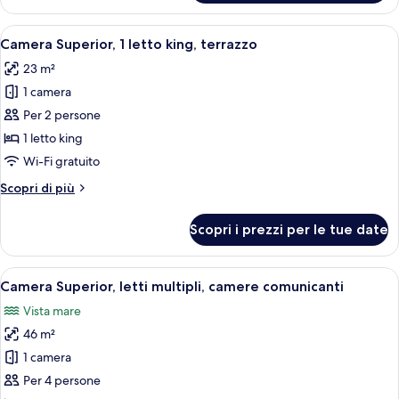
Junior,
letti
Apri
Biancheria da letto di alta qualità, un
9
multipli
Camera Superior, 1 letto king, terrazzo
tutte
23 m²
le
1 camera
foto
per
Per 2 persone
Camera
1 letto king
Superior,
Wi-Fi gratuito
1
Altri
Scopri di più
letto
dettagli
king,
per
Scopri i prezzi per le tue date
Camera
terrazzo
Superior,
1
Apri
Una camera d'albergo con un letto, una
8
letto
Camera Superior, letti multipli, camere comunicanti
tutte
king,
Vista mare
terrazzo
le
46 m²
foto
per
1 camera
Camera
Per 4 persone