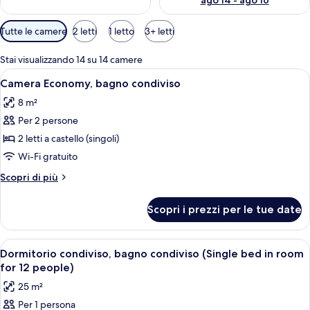
ago 14 - ago 16
Filtri
Tutte le camere
2 letti
1 letto
3+ letti
disponibili
per
Stai visualizzando 14 su 14 camere
le
Apri
Un letto a castello con una coperta ar
5
Camera Economy, bagno condiviso
camere
tutte
8 m²
le
Per 2 persone
foto
per
2 letti a castello (singoli)
Camera
Wi-Fi gratuito
Economy,
Altri
Scopri di più
bagno
dettagli
condiviso
per
Scopri i prezzi per le tue date
Camera
Economy,
bagno
Apri
Una stanza con letti a castello etichett
7
condiviso
Dormitorio condiviso, bagno condiviso (Single bed in room
tutte
for 12 people)
le
25 m²
foto
Per 1 persona
per