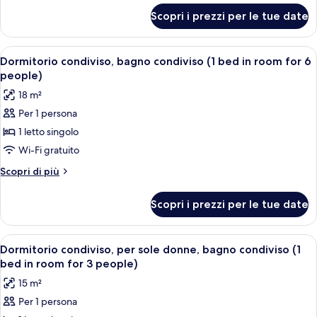
per
(1
Scopri i prezzi per le tue date
Dormitorio
bed
condiviso,
in
bagno
Apri
Una stanza del dormitorio con letti a ca
7
room
privato
Dormitorio condiviso, bagno condiviso (1 bed in room for 6
tutte
(1
for
people)
bed
le
8
18 m²
in
foto
people)
room
Per 1 persona
per
for
1 letto singolo
Dormitorio
8
people)
condiviso,
Wi-Fi gratuito
bagno
Altri
Scopri di più
condiviso
dettagli
per
(1
Scopri i prezzi per le tue date
Dormitorio
bed
condiviso,
in
bagno
Apri
Una stanza con due letti, un pannello 
6
room
condiviso
Dormitorio condiviso, per sole donne, bagno condiviso (1
tutte
(1
for
bed in room for 3 people)
bed
le
6
15 m²
in
foto
people)
room
Per 1 persona
per
for