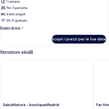
(1
1 camera
foto
6
bed
per
Per 3 persone
people)
in
Tripla
room
3 letti singoli
for
Basic,
Wi-Fi gratuito
6
3
people)
Altri
Scopri di più
letti
dettagli
singoli
per
Scopri i prezzi per le tue date
Tripla
Basic,
3
Strutture simili
letti
singoli
SabiaNatura - boutiqueMadrid
Far Hom
SabiaNatura
Far
SabiaNatura - boutiqueMadrid
Far H
-
Home