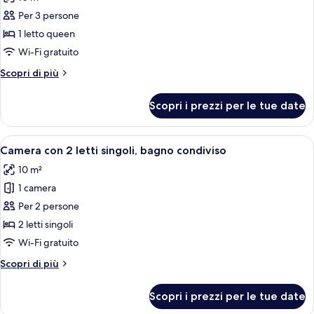
le
Per 3 persone
foto
per
1 letto queen
Camera
Wi-Fi gratuito
doppia,
Altri
Scopri di più
bagno
dettagli
condiviso
per
Scopri i prezzi per le tue date
Camera
doppia,
bagno
Apri
Camera d'albergo con due letti, una tes
4
condiviso
Camera con 2 letti singoli, bagno condiviso
tutte
10 m²
le
1 camera
foto
per
Per 2 persone
Camera
2 letti singoli
con
Wi-Fi gratuito
2
Altri
Scopri di più
letti
dettagli
singoli,
per
Scopri i prezzi per le tue date
Camera
bagno
con