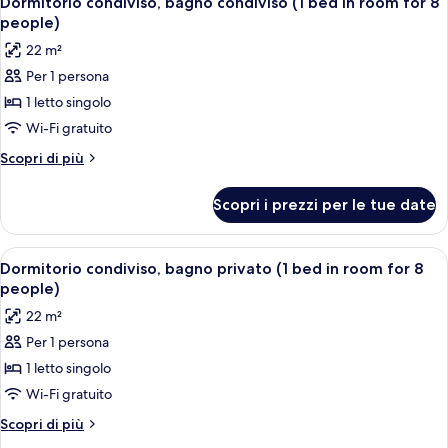
(1
Dormitorio condiviso, bagno condiviso (1 bed in room for 8
tutte
donne,
bed
people)
bagno
le
in
22 m²
privato
foto
room
(1
Per 1 persona
per
bed
for
1 letto singolo
Dormitorio
in
6
room
condiviso,
Wi-Fi gratuito
people)
for
bagno
Altri
Scopri di più
6
condiviso
dettagli
people)
per
(1
Scopri i prezzi per le tue date
Dormitorio
bed
condiviso,
in
bagno
Apri
Camera con letto a castello, pavimento
6
room
condiviso
Dormitorio condiviso, bagno privato (1 bed in room for 8
tutte
(1
for
people)
bed
le
8
22 m²
in
foto
people)
room
Per 1 persona
per
for
1 letto singolo
Dormitorio
8
people)
condiviso,
Wi-Fi gratuito
bagno
Altri
Scopri di più
privato
dettagli