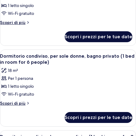
1 letto singolo
Dormitorio
condiviso,
Wi-Fi gratuito
bagno
Altri
Scopri di più
condiviso
dettagli
per
(Single
Scopri i prezzi per le tue date
Dormitorio
bed
condiviso,
in
bagno
Apri
Una stanza con un letto a castello, un
6
room
condiviso
Dormitorio condiviso, per sole donne, bagno privato (1 bed
tutte
(Single
for
in room for 6 people)
bed
le
12
18 m²
in
foto
people)
room
Per 1 persona
per
for
1 letto singolo
Dormitorio
12
people)
condiviso,
Wi-Fi gratuito
per
Altri
Scopri di più
sole
dettagli
per
donne,
Scopri i prezzi per le tue date
Dormitorio
bagno
condiviso,
privato
per
Apri
Una camera con letto a castello, bianch
7
sole