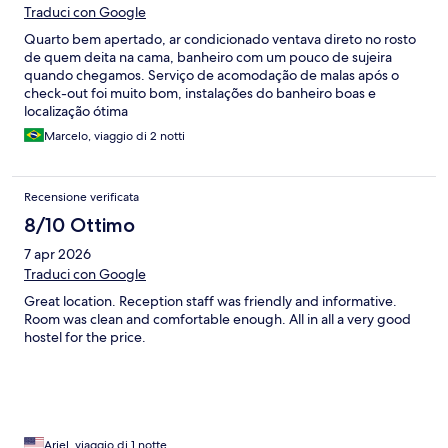
Traduci con Google
Quarto bem apertado, ar condicionado ventava direto no rosto
de quem deita na cama, banheiro com um pouco de sujeira
quando chegamos. Serviço de acomodação de malas após o
check-out foi muito bom, instalações do banheiro boas e
localização ótima
Marcelo, viaggio di 2 notti
Recensione verificata
8/10 Ottimo
7 apr 2026
Traduci con Google
Great location. Reception staff was friendly and informative.
Room was clean and comfortable enough. All in all a very good
hostel for the price.
Ariel, viaggio di 1 notte