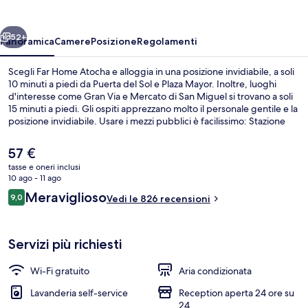
ietro
Avanti
52+
Panoramica
Camere
Posizione
Regolamenti
Scegli Far Home Atocha e alloggia in una posizione invidiabile, a soli
10 minuti a piedi da Puerta del Sol e Plaza Mayor. Inoltre, luoghi
d'interesse come Gran Via e Mercato di San Miguel si trovano a soli
15 minuti a piedi. Gli ospiti apprezzano molto il personale gentile e la
posizione invidiabile. Usare i mezzi pubblici è facilissimo: Stazione
metro di Antón Martin si trova a pochi minuti di distanza, mentre
Stazione metro di Tirso de Molina è a 6 min a piedi.
Il
57 €
prezzo
tasse e oneri inclusi
attuale
10 ago - 11 ago
Ingresso della struttura
è
Recensioni
Meraviglioso
9,0
Vedi le 826 recensioni
57 €
9,0 su 10
Servizi più richiesti
Wi-Fi gratuito
Aria condizionata
Lavanderia self-service
Reception aperta 24 ore su
24