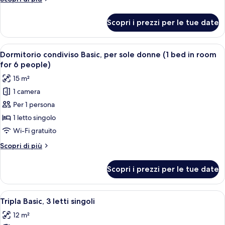
dettagli
per
Scopri i prezzi per le tue date
Quadrupla
Basic
Apri
Una camera del dormitorio con letti a
2
Dormitorio condiviso Basic, per sole donne (1 bed in room
tutte
for 6 people)
le
15 m²
foto
1 camera
per
Per 1 persona
Dormitorio
condiviso
1 letto singolo
Basic,
Wi-Fi gratuito
per
Altri
Scopri di più
sole
dettagli
donne
per
Scopri i prezzi per le tue date
Dormitorio
(1
condiviso
bed
Basic,
Apri
Una camera d'albergo con pareti in leg
in
1
per
Tripla Basic, 3 letti singoli
tutte
sole
room
12 m²
donne
le
for