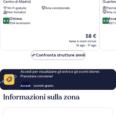
Centro di Madrid
Quartier
boutiqueMadrid
Bernab
Wi-Fi gratuito
Aria condizionata
Parche
Centro
Quartie
Non fumatori
Aria c
di
di
Madrid
Tetuán
8.4
8.8
Ottimo
Ecc
8,4
8,8
su
su
204 recensioni
827 
10,
10,
Ottimo,
Eccellen
Il
58 €
204
827
prezzo
tasse e oneri inclusi
recensioni
recensio
attuale
16 ago - 17 ago
è
58 €
Confronta strutture simili
Accedi per visualizzare gli extra e gli sconti idonei.
Prenotare conviene!
Accedi
Iscriviti gratis
Informazioni sulla zona