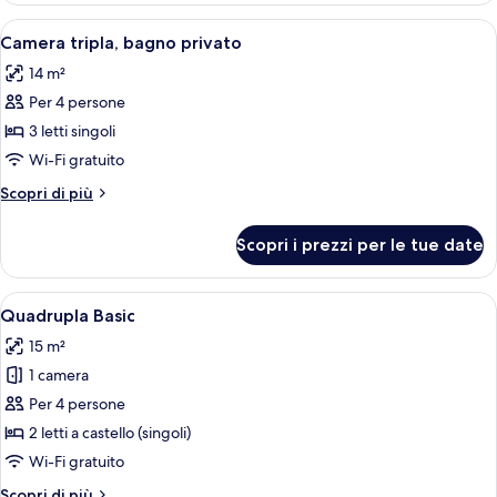
condiviso
2
Apri
Camera d'albergo con tre letti, pareti i
4
letti
Camera tripla, bagno privato
tutte
singoli,
14 m²
bagno
le
condiviso
Per 4 persone
foto
per
3 letti singoli
Camera
Wi-Fi gratuito
tripla,
Altri
Scopri di più
bagno
dettagli
privato
per
Scopri i prezzi per le tue date
Camera
tripla,
bagno
Apri
Una stanza con letti a castello, una sc
1
privato
Quadrupla Basic
tutte
15 m²
le
1 camera
foto
per
Per 4 persone
Quadrupla
2 letti a castello (singoli)
Basic
Wi-Fi gratuito
Altri
Scopri di più