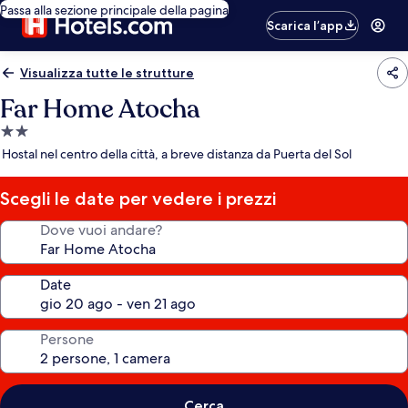
Passa alla sezione principale della pagina
Scarica l’app
Visualizza tutte le strutture
Far Home Atocha
Struttura
a
Hostal nel centro della città, a breve distanza da Puerta del Sol
2.0
stelle
Scegli le date per vedere i prezzi
Dove vuoi andare?
Date
Persone
Cerca