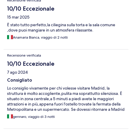
Recensione verificata
10/10 Eccezionale
15 mar 2025
È stato tutto perfetto,la ciliegina sulla torta e la sala comune
,dove puoi mangiare in un atmosfera rilassante.
Anamaria Bianca, viaggio di 2 notti
Recensione verificata
10/10 Eccezionale
7 ago 2024
Consigliato
Lo consiglio vivamente per chi volesse visitare Madrid, la
struttura è molto accogliente,pulita ma soprattutto silenziosa. È
situato in zona centrale,a 5 minuti a piedi avete le maggiori
attrazioni e in più,appena fuori l'ostello trovate la fermata della
Metropolitana e un supermercato. Se dovessi ritornare a Madrid
sicuramente sceglierò di soggiornare nuovamente lì.
gennaro, viaggio di 3 notti