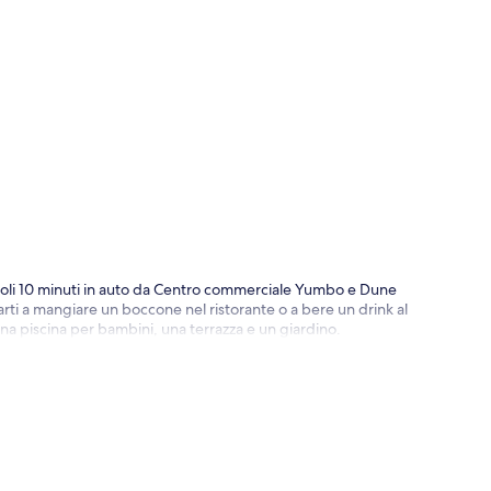
ppa
 soli 10 minuti in auto da Centro commerciale Yumbo e Dune
arti a mangiare un boccone nel ristorante o a bere un drink al
o una piscina per bambini, una terrazza e un giardino.