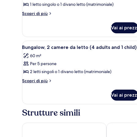
per
1 letto singolo o 1 divano letto (matrimoniale)
Bungalow,
Altri
Scopri di più
1
dettagli
per
camera
Vai ai prezz
Bungalow,
da
1
letto
camera
Apri
1 camera, una scrivania, culle/l
15
(3
da
Bungalow, 2 camere da letto (4 adults and 1 child)
tutte
letto
adults)
60 m²
(3
le
adults)
Per 5 persone
foto
per
2 letti singoli o 1 divano letto (matrimoniale)
Bungalow,
Altri
Scopri di più
2
dettagli
per
camere
Vai ai prezz
Bungalow,
da
2
letto
camere
Strutture simili
(4
da
letto
adults
(4
Ura Jardín del Atlántico
Roca Verde by 
and
adults
1
and