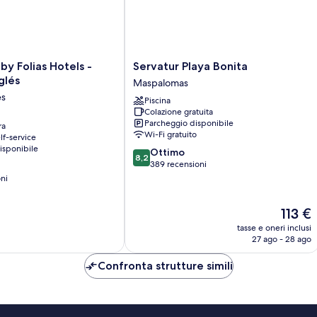
Servatur
by Folias Hotels -
Servatur Playa Bonita
Playa
glés
Maspalomas
Bonita
es
Piscina
Maspalomas
Colazione gratuita
Parcheggio disponibile
ra
Wi-Fi gratuito
lf-service
isponibile
8.2
Ottimo
8,2
su
389 recensioni
10,
oni
Ottimo,
389
Il
113 €
recensioni
prezzo
tasse e oneri inclusi
attuale
27 ago - 28 ago
è
113 €
Confronta strutture simili