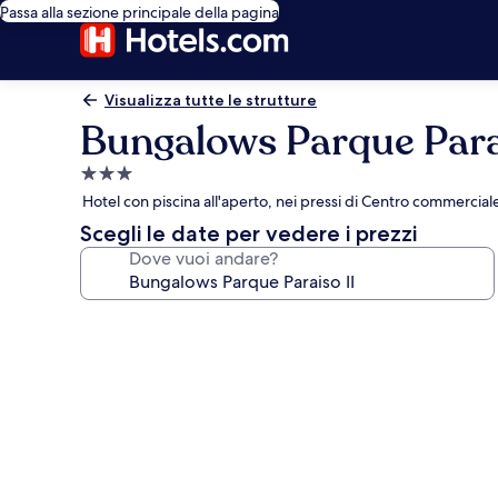
Passa alla sezione principale della pagina
Visualizza tutte le strutture
Bungalows Parque Para
Struttura
a
Hotel con piscina all'aperto, nei pressi di Centro commerci
3.0
Scegli le date per vedere i prezzi
stelle
Dove vuoi andare?
Galleria
fotografica
per
Bungalows
Parque
Paraiso