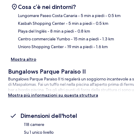
Cosa c’è nei dintorni?
Lungomare Paseo Costa Canaria
- 5 min a piedi
- 0.5 km
Kasbah Shopping Center
- 5 min a piedi
- 0.5 km
Ma
Playa del Inglés
- 8 min a piedi
- 0.8 km
Centro commerciale Yumbo
- 15 min a piedi
- 1.3 km
Unioro Shopping Center
- 19 min a piedi
- 1.6 km
Mostra altro
Bungalows Parque Paraiso II
Bungalows Parque Paraiso II ti regalerà un soggiorno incantevole a
di Maspalomas. Fai un tuffo nel nella piscina all'aperto prima di ferm
bar a bordo piscina. Tra gli altri punti di forza della struttura ci son
Mostra più informazioni su questa struttura
Dimensioni dell'hotel
118 camere
Su 1 unico livello