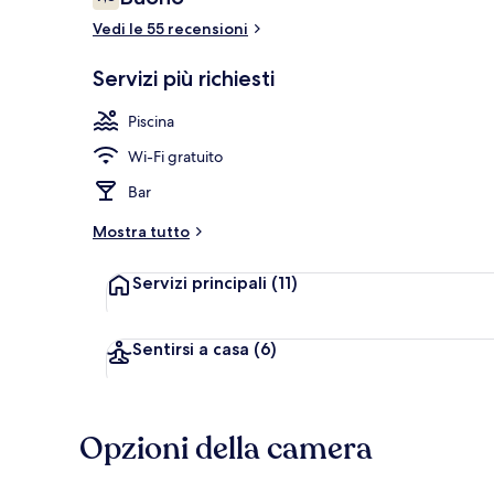
7,8 su 10
Vedi le 55 recensioni
Piscina all'ap
Servizi più richiesti
Piscina
Wi-Fi gratuito
Bar
Mostra tutto
Servizi principali
(11)
Sentirsi a casa
(6)
Opzioni della camera