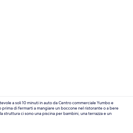
Area soggior
tevole a soli 10 minuti in auto da Centro commerciale Yumbo e
to prima di fermarti a mangiare un boccone nel ristorante o a bere
della struttura ci sono una piscina per bambini, una terrazza e un
Pasti