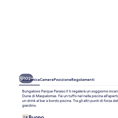
II
102+
Panoramica
Camere
Posizione
Regolamenti
Bungalows Parque Paraiso II ti regalerà un soggiorno incan
Dune di Maspalomas. Fai un tuffo nel nella piscina all'aper
un drink al bar a bordo piscina. Tra gli altri punti di forza 
giardino.
Recensioni
Buono
7,8