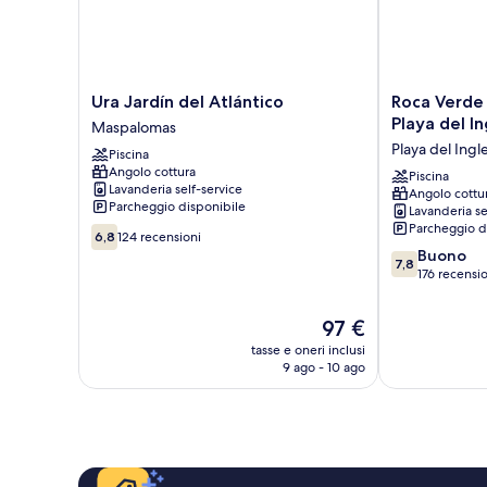
1
child)
child)
Ura
Roca
Ura Jardín del Atlántico
Roca Verde 
Jardín
Verde
Playa del In
Maspalomas
del
by
Playa del Ingl
Piscina
Atlántico
Folias
Angolo cottura
Maspalomas
Hotels
Piscina
Lavanderia self-service
Angolo cottu
-
Parcheggio disponibile
Lavanderia se
Playa
Parcheggio d
6.8
del
6,8
124 recensioni
su
7.8
Inglés
Buono
7,8
10,
su
Playa
176 recensi
124
10,
del
recensioni
Buono,
Ingles
Il
97 €
176
prezzo
tasse e oneri inclusi
recensioni
attuale
9 ago - 10 ago
è
97 €