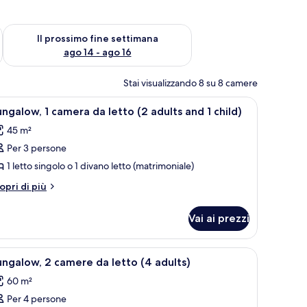
ne settimana, ago 7 - ago 9
Verifica la disponibilità per il prossimo fine settimana, ago 14 
Il prossimo fine settimana
ago 14 - ago 16
Stai visualizzando 8 su 8 camere
 bambini (gratuiti), lenzuola
pri
1 camera, una scrivania, culle/letti per bambini
15
ngalow, 1 camera da letto (2 adults and 1 child)
utte
45 m²
Per 3 persone
oto
er
1 letto singolo o 1 divano letto (matrimoniale)
ungalow,
tri
opri di più
ttagli
r
amera
Vai ai prezzi
ngalow,
a
etto
mera
 bambini (gratuiti), lenzuola
pri
1 camera, una scrivania, culle/letti per bambini
15
2
ngalow, 2 camere da letto (4 adults)
utte
tto
dults
60 m²
nd
ults
Per 4 persone
oto