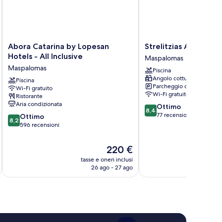
Abora
Strelitzias
Abora Catarina by Lopesan
Strelitzias Apartmen
Catarina
Apartments
Hotels - All Inclusive
Maspalomas
by
Maspalomas
Maspalomas
Piscina
Lopesan
Angolo cottura
Hotels
Piscina
Parcheggio disponibile
Wi-Fi gratuito
-
Wi-Fi gratuito
Ristorante
All
Aria condizionata
8.4
Ottimo
Inclusive
8,4
su
77 recensioni
8.2
Maspalomas
Ottimo
8,2
10,
su
596 recensioni
Ottimo,
10,
77
Ottimo,
Il
220 €
recensioni
596
prezzo
tasse e oneri inclusi
recensioni
attuale
26 ago - 27 ago
è
220 €