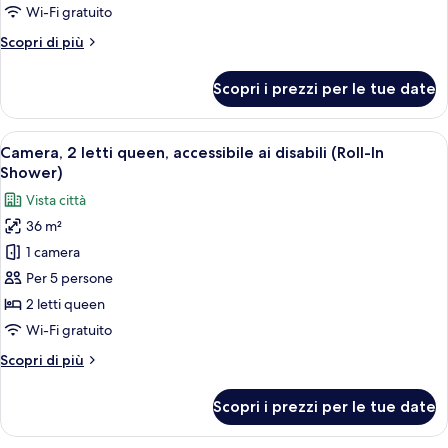
king
Wi-Fi gratuito
con
Altri
Scopri di più
divano
dettagli
letto,
per
Scopri i prezzi per le tue date
Camera,
accessibile
1
ai
letto
Apri
Camera d'albergo con divano, due letti,
disabili
9
king
Camera, 2 letti queen, accessibile ai disabili (Roll-In
tutte
(Roll-
con
Shower)
divano
le
In
Vista città
letto,
foto
Shower)
accessibile
36 m²
per
ai
1 camera
Camera,
disabili
(Roll-
2
Per 5 persone
In
letti
2 letti queen
Shower)
queen,
Wi-Fi gratuito
accessibile
Altri
Scopri di più
ai
dettagli
disabili
per
Scopri i prezzi per le tue date
Camera,
(Roll-
2
In