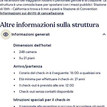
Le recensioni dei viaggiatori lodano il personale gentile e la colazione. La
struttura è una comoda base per spostarsi con i mezzi pubblici: Stazione
di 16th - California si trova a 6 min a piedi e Stazione di Convention
Center a 7.
Informazioni sui diritti di cancellazione
Altre informazioni sulla struttura
Informazioni generali
Dimensioni dell'hotel
248 camere
Su 21 piani
Arrivo/partenza
L'orario del check-in è il seguente: 16:00-a qualsiasi ora
Età minima per effettuare il check-in: 21 anni
Il check-out è previsto alle ore: 12:00
Check-out senza contatti disponibile
Istruzioni speciali per il check-in
Il personale alla reception si occupa di accogliere gli ospiti