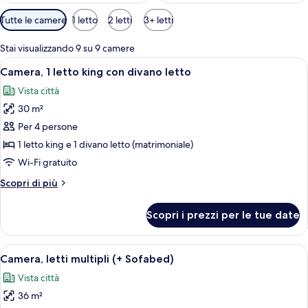
Filtri
Tutte le camere
1 letto
2 letti
3+ letti
disponibili
per
Stai visualizzando 9 su 9 camere
le
Apri
Camera d'hotel con divano, letto, un pi
10
Camera, 1 letto king con divano letto
camere
tutte
Vista città
le
30 m²
foto
per
Per 4 persone
Camera,
1 letto king e 1 divano letto (matrimoniale)
1
Wi-Fi gratuito
letto
Altri
Scopri di più
king
dettagli
con
per
Scopri i prezzi per le tue date
Camera,
divano
1
letto
letto
Apri
Una moderna camera d'albergo con un
9
king
Camera, letti multipli (+ Sofabed)
tutte
con
Vista città
divano
le
letto
36 m²
foto