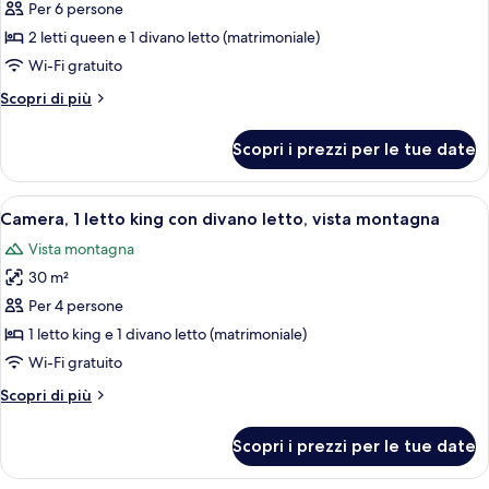
per
Per 6 persone
Camera,
2 letti queen e 1 divano letto (matrimoniale)
letti
Wi-Fi gratuito
multipli
Altri
Scopri di più
(+
dettagli
Sofabed)
per
Scopri i prezzi per le tue date
Camera,
letti
multipli
Apri
Camera d'albergo con un letto grande,
9
(+
Camera, 1 letto king con divano letto, vista montagna
tutte
Sofabed)
Vista montagna
le
30 m²
foto
per
Per 4 persone
Camera,
1 letto king e 1 divano letto (matrimoniale)
1
Wi-Fi gratuito
letto
Altri
Scopri di più
king
dettagli
con
per
Scopri i prezzi per le tue date
Camera,
divano
1
letto,