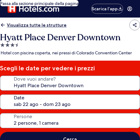
Passa alla sezione principale della pagina
Scarica l’app
Visualizza tutte le strutture
Hyatt Place Denver Downtown
Struttura
a
Hotel con piscina coperta, nei pressi di Colorado Convention Center
3.5
stelle
Scegli le date per vedere i prezzi
Dove vuoi andare?
Date
Persone
Cerca