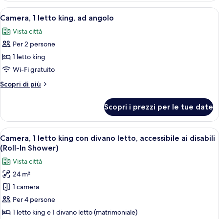
da
letti
Apri
Camera d'albergo con un letto, una scri
bagno
7
queen,
Camera, 1 letto king, ad angolo
tutte
accessibile
Vista città
ai
le
disabili,
Per 2 persone
foto
vasca
per
1 letto king
da
Camera,
bagno
Wi-Fi gratuito
1
Altri
Scopri di più
letto
dettagli
king,
per
Scopri i prezzi per le tue date
Camera,
ad
1
angolo
letto
Apri
Camera d'albergo con un letto grande, 
9
king,
Camera, 1 letto king con divano letto, accessibile ai disabili
tutte
ad
(Roll-In Shower)
angolo
le
Vista città
foto
24 m²
per
1 camera
Camera,
1
Per 4 persone
letto
1 letto king e 1 divano letto (matrimoniale)