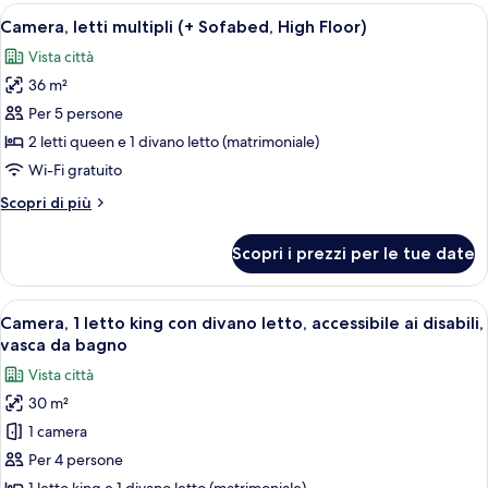
letto
Apri
Una moderna camera d'albergo con un
vista
8
king
Camera, letti multipli (+ Sofabed, High Floor)
tutte
montagna
con
Vista città
divano
le
letto,
36 m²
foto
vista
per
Per 5 persone
montagna
Camera,
2 letti queen e 1 divano letto (matrimoniale)
letti
Wi-Fi gratuito
multipli
Altri
Scopri di più
(+
dettagli
Sofabed,
per
Scopri i prezzi per le tue date
Camera,
High
letti
Floor)
multipli
Apri
Una moderna camera d'albergo con un
10
(+
Camera, 1 letto king con divano letto, accessibile ai disabili,
tutte
Sofabed,
vasca da bagno
High
le
Vista città
Floor)
foto
30 m²
per
1 camera
Camera,
1
Per 4 persone
letto