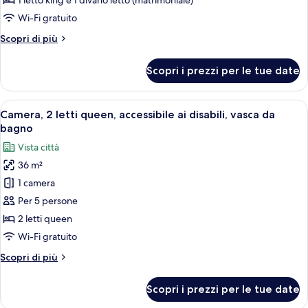
1 letto king e 1 divano letto (matrimoniale)
king
Wi-Fi gratuito
con
Altri
Scopri di più
divano
dettagli
letto,
per
Scopri i prezzi per le tue date
Camera,
accessibile
1
ai
letto
Apri
Camera d'albergo con divano, due letti,
disabili,
11
king
Camera, 2 letti queen, accessibile ai disabili, vasca da
tutte
vasca
con
bagno
divano
le
da
Vista città
letto,
foto
bagno
accessibile
36 m²
per
ai
1 camera
Camera,
disabili,
vasca
2
Per 5 persone
da
letti
2 letti queen
bagno
queen,
Wi-Fi gratuito
accessibile
Altri
Scopri di più
ai
dettagli
disabili,
per
Scopri i prezzi per le tue date
Camera,
vasca
2