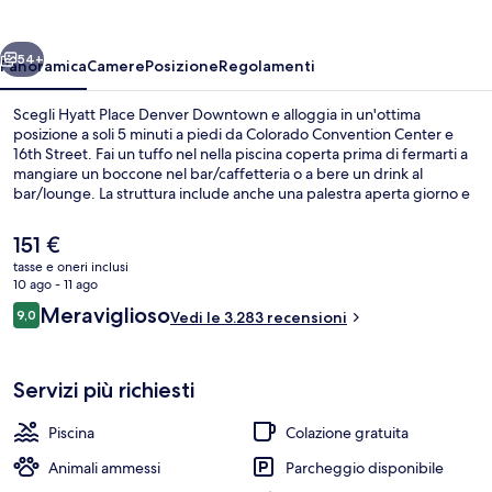
Downtown
ietro
Avanti
54+
Panoramica
Camere
Posizione
Regolamenti
Scegli Hyatt Place Denver Downtown e alloggia in un'ottima
posizione a soli 5 minuti a piedi da Colorado Convention Center e
16th Street. Fai un tuffo nel nella piscina coperta prima di fermarti a
mangiare un boccone nel bar/caffetteria o a bere un drink al
bar/lounge. La struttura include anche una palestra aperta giorno e
notte, una palestra e uno snack bar. Le recensioni dei viaggiatori
lodano il personale gentile e la colazione. La struttura è una comoda
Il
151 €
base per spostarsi con i mezzi pubblici: Stazione di 16th - California si
prezzo
tasse e oneri inclusi
trova a 6 min a piedi e Stazione di Convention Center a 7.
attuale
10 ago - 11 ago
Esterni
è
Recensioni
Meraviglioso
9,0
Vedi le 3.283 recensioni
151 €
9,0 su 10
Servizi più richiesti
Piscina
Colazione gratuita
Animali ammessi
Parcheggio disponibile