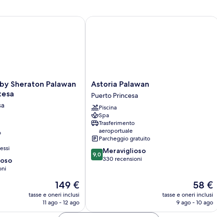
y Sheraton Palawan Puerto Princesa
Astoria Palawan
Astoria
 by Sheraton Palawan
Astoria Palawan
Palawan
cesa
Puerto Princesa
Puerto
sa
Piscina
Princesa
Spa
Trasferimento
aeroportuale
o
Parcheggio gratuito
essi
9.0
Meraviglioso
9,0
su
330 recensioni
ioso
10,
oni
Meraviglioso,
Il
Il
149 €
58 €
330
prezzo
prezzo
recensioni
tasse e oneri inclusi
tasse e oneri inclusi
attuale
attuale
11 ago - 12 ago
9 ago - 10 ago
è
è