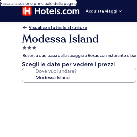
Passa alla sezione principale della pagina
Acquista viaggi
Visualizza tutte le strutture
Modessa Island
Struttura
a
Resort a due passi dalla spiaggia a Roxas con ristorante e ba
3.0
Scegli le date per vedere i prezzi
stelle
Dove vuoi andare?
Galleria
fotografica
per
Modessa
Island