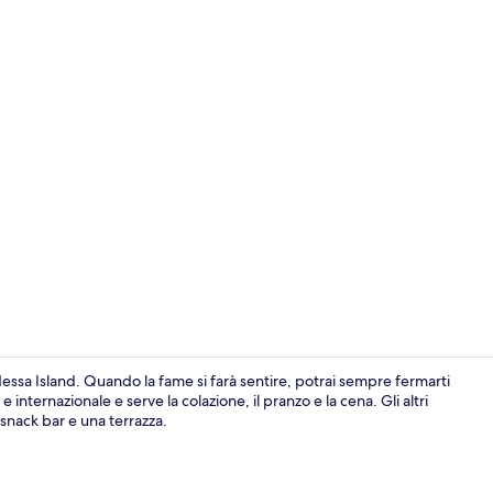
Vista aerea
ssa Island. Quando la fame si farà sentire, potrai sempre fermarti
nternazionale e serve la colazione, il pranzo e la cena. Gli altri
 snack bar e una terrazza.
Minibar, lett