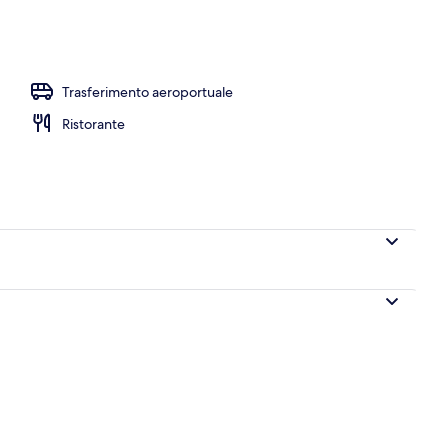
ata, sabbia bianca, lettini da mare, pallavolo
Trasferimento aeroportuale
Ristorante