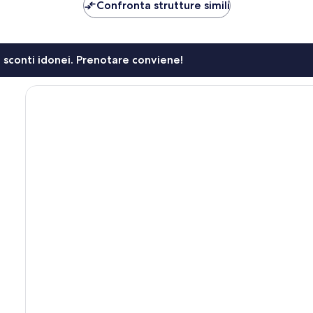
149 €
58 €
Confronta strutture simili
li sconti idonei. Prenotare conviene!