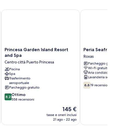
Princesa Garden Island Resort and Spa
Peria Seafront Pension
Princesa
Peria
Princesa Garden Island Resort
Peria Seafront Pens
Garden
Seafront
and Spa
Roxas
Island
Pensione
Centro città Puerto Princesa
Parcheggio gratuito
Resort
Roxas
Wi-Fi gratuito
and
Piscina
Aria condizionata
Spa
Spa
Lavanderia self-service
Trasferimento
Centro
aeroportuale
6.6
città
6,6
19 recensioni
Parcheggio gratuito
su
Puerto
8.2
10,
Ottimo
Princesa
8,2
su
19
558 recensioni
10,
recensioni
Il
145 €
Ottimo,
prezzo
558
tasse e oneri inclusi
t
attuale
21 ago - 22 ago
recensioni
è