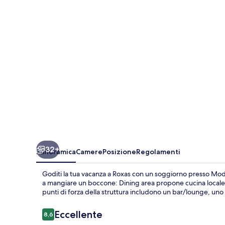
32+
Panoramica
Camere
Posizione
Regolamenti
Goditi la tua vacanza a Roxas con un soggiorno presso Mode
a mangiare un boccone: Dining area propone cucina locale e i
punti di forza della struttura includono un bar/lounge, uno
Recensioni
Eccellente
8,6
8,6 su 10