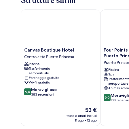
Strutture simili
Canvas Boutique Hotel
Four Points b
Canvas
Four
Canvas Boutique Hotel
Four Points
Boutique
Points
Puerto Prin
Centro città Puerto Princesa
Hotel
by
Puerto Prince
Piscina
Centro
Sheraton
Trasferimento
città
Palawan
Piscina
aeroportuale
Spa
Puerto
Puerto
Parcheggio gratuito
Trasferiment
Princesa
Princesa
Wi-Fi gratuito
aeroportuale
Puerto
Animali amm
9.0
Meraviglioso
Princesa
9,0
su
383 recensioni
9.0
Meravigl
9,0
10,
su
138 recensi
Meraviglioso,
10,
Il
53 €
383
Meraviglioso,
prezzo
recensioni
138
tasse e oneri inclusi
attuale
11 ago - 12 ago
recensioni
è