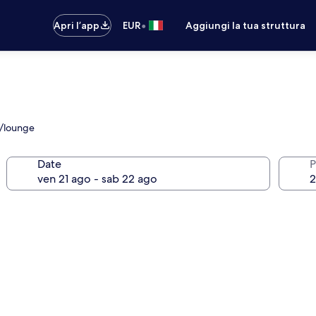
•
Apri l’app
EUR
Aggiungi la tua struttura
r/lounge
Date
P