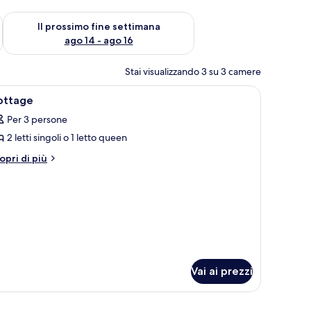
ne settimana, ago 7 - ago 9
Verifica la disponibilità per il prossimo fine settimana, ago 14 
Il prossimo fine settimana
ago 14 - ago 16
Stai visualizzando 3 su 3 camere
), lenzuola
pri
Minibar, letti aggiuntivi (a pagamento), lenzu
1
ottage
utte
Per 3 persone
2 letti singoli o 1 letto queen
oto
er
tri
opri di più
ttagli
ottage
r
ttage
Vai ai prezzi