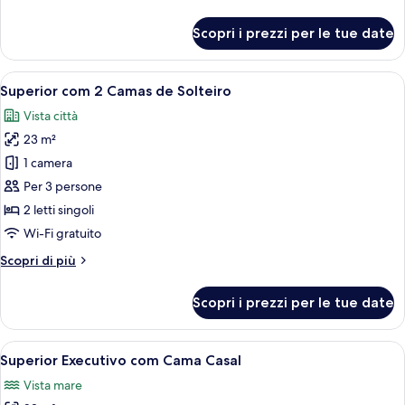
dettagli
per
Scopri i prezzi per le tue date
Superior
com
Cama
Apri
Una camera d'albergo moderna con una 
4
Casal
Superior com 2 Camas de Solteiro
tutte
Vista città
le
23 m²
foto
per
1 camera
Superior
Per 3 persone
com
2 letti singoli
2
Wi-Fi gratuito
Camas
Altri
Scopri di più
de
dettagli
Solteiro
per
Scopri i prezzi per le tue date
Superior
com
2
Apri
Una camera d'albergo con un letto gran
5
Camas
Superior Executivo com Cama Casal
tutte
de
Vista mare
Solteiro
le