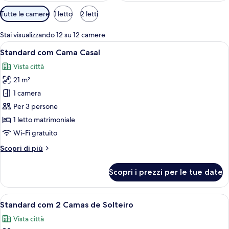
Filtri
Tutte le camere
1 letto
2 letti
disponibili
per
Stai visualizzando 12 su 12 camere
le
Apri
Una camera d'albergo con un letto gra
5
Standard com Cama Casal
camere
tutte
Vista città
le
21 m²
foto
per
1 camera
Standard
Per 3 persone
com
1 letto matrimoniale
Cama
Wi-Fi gratuito
Casal
Altri
Scopri di più
dettagli
per
Scopri i prezzi per le tue date
Standard
com
Cama
Apri
Una camera d'albergo con due letti, un
4
Casal
Standard com 2 Camas de Solteiro
tutte
Vista città
le