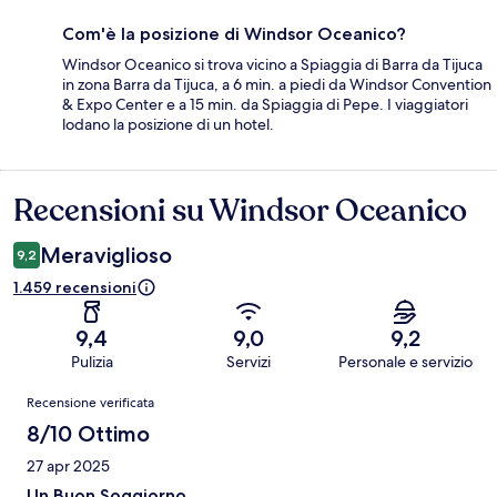
Com'è la posizione di Windsor Oceanico?
Windsor Oceanico si trova vicino a Spiaggia di Barra da Tijuca
in zona Barra da Tijuca, a 6 min. a piedi da Windsor Convention
& Expo Center e a 15 min. da Spiaggia di Pepe. I viaggiatori
lodano la posizione di un hotel.
Recensioni su Windsor Oceanico
Recensioni
Meraviglioso
9,2
1.459 recensioni
9,4
9,0
9,2
Pulizia
Servizi
Personale e servizio
Recensioni
Recensione verificata
8/10 Ottimo
27 apr 2025
Un Buon Soggiorno