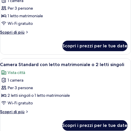
per
1 camera
Superior
Per 3 persone
Plus
1 letto matrimoniale
com
Wi-Fi gratuito
Cama
Altri
Scopri di più
Casal
dettagli
per
Scopri i prezzi per le tue date
Superior
Plus
com
Apri
Camera Standard con letto matrimoniale
5
Cama
Camera Standard con letto matrimoniale o 2 letti singoli
tutte
Casal
Vista città
le
1 camera
foto
per
Per 3 persone
Camera
2 letti singoli o 1 letto matrimoniale
Standard
Wi-Fi gratuito
con
Altri
Scopri di più
letto
dettagli
matrimoniale
per
Scopri i prezzi per le tue date
Camera
o