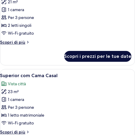
21 m²
foto
per
1 camera
Standard
Per 3 persone
com
2 letti singoli
2
Wi-Fi gratuito
Camas
Altri
Scopri di più
de
dettagli
Solteiro
per
Scopri i prezzi per le tue date
Standard
com
2
Apri
Una camera d'albergo con un letto gran
5
Camas
Superior com Cama Casal
tutte
de
Vista città
Solteiro
le
23 m²
foto
per
1 camera
Superior
Per 3 persone
com
1 letto matrimoniale
Cama
Wi-Fi gratuito
Casal
Altri
Scopri di più