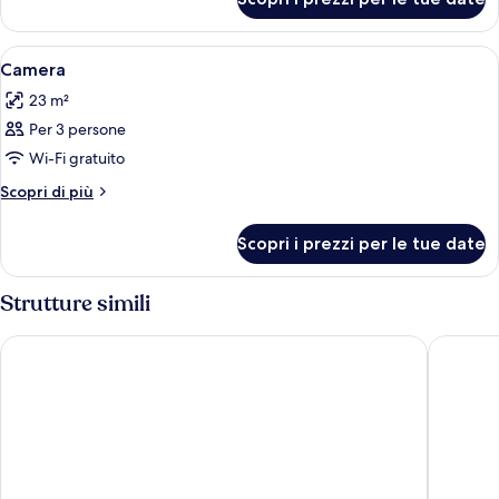
Camera
Apri
Camera d'albergo con due letti, una sc
4
Camera
tutte
23 m²
le
Per 3 persone
foto
per
Wi-Fi gratuito
Camera
Altri
Scopri di più
dettagli
per
Scopri i prezzi per le tue date
Camera
Strutture simili
Windsor Marapendi
Windsor