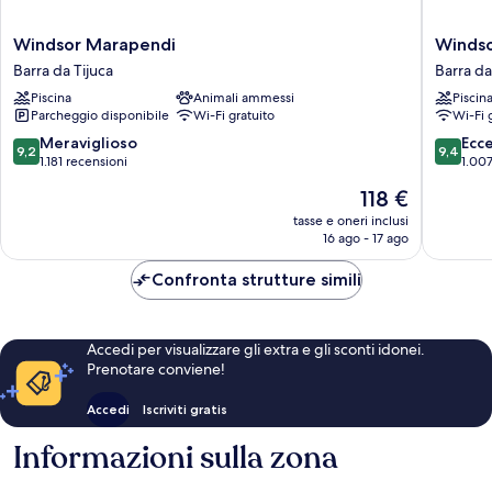
Windsor
Windsor
Windsor Marapendi
Windso
Marapendi
Tower
Barra da Tijuca
Barra da
Barra
Hotel
Piscina
Animali ammessi
Piscin
da
Barra
Parcheggio disponibile
Wi-Fi gratuito
Wi-Fi 
Tijuca
da
Tijuca
9.2
9.4
Meraviglioso
Ecc
9,2
9,4
su
su
1.181 recensioni
1.007
10,
10,
Il
118 €
Meraviglioso,
Eccezion
prezzo
1.181
1.007
tasse e oneri inclusi
attuale
16 ago - 17 ago
recensioni
recensio
è
118 €
Confronta strutture simili
Accedi per visualizzare gli extra e gli sconti idonei.
Prenotare conviene!
Accedi
Iscriviti gratis
Informazioni sulla zona