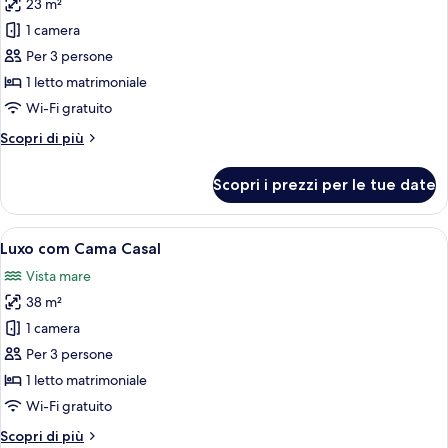
23 m²
foto
per
1 camera
Superior
Per 3 persone
Executivo
1 letto matrimoniale
com
Wi-Fi gratuito
Cama
Altri
Scopri di più
Casal
dettagli
per
Scopri i prezzi per le tue date
Superior
Executivo
com
Apri
Una camera d'albergo moderna con un le
6
Cama
Luxo com Cama Casal
tutte
Casal
Vista mare
le
38 m²
foto
per
1 camera
Luxo
Per 3 persone
com
1 letto matrimoniale
Cama
Wi-Fi gratuito
Casal
Altri
Scopri di più