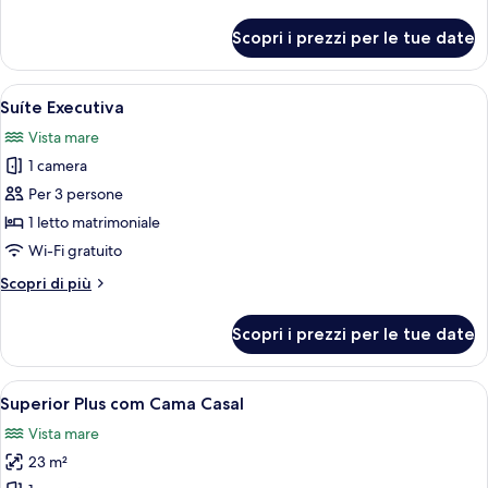
dettagli
per
Scopri i prezzi per le tue date
Luxo
com
Cama
Apri
Camera d'albergo con un letto grande,
4
Casal
Suíte Executiva
tutte
Vista mare
le
1 camera
foto
per
Per 3 persone
Suíte
1 letto matrimoniale
Executiva
Wi-Fi gratuito
Altri
Scopri di più
dettagli
per
Scopri i prezzi per le tue date
Suíte
Executiva
Apri
Una camera d'albergo moderna con un l
5
Superior Plus com Cama Casal
tutte
Vista mare
le
23 m²
foto