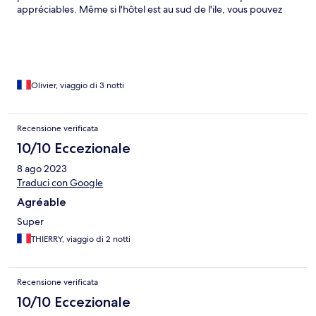
appréciables. Même si l'hôtel est au sud de l'ile, vous pouvez
appeler un autre restaurant qui vous enverra une navette
gratuite pour vous emmener et vous ramener. Possibilité de
louer des scooters, très peu de circulation. Nous
recommandons !!!!
Olivier, viaggio di 3 notti
Recensione verificata
10/10 Eccezionale
8 ago 2023
Traduci con Google
Agréable
Super
THIERRY, viaggio di 2 notti
Recensione verificata
10/10 Eccezionale