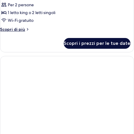
tutte
Per 2 persone
le
1 letto king o 2 letti singoli
foto
per
Wi-Fi gratuito
Seaview
Altri
Scopri di più
Chalet
dettagli
per
Scopri i prezzi per le tue date
Seaview
Chalet