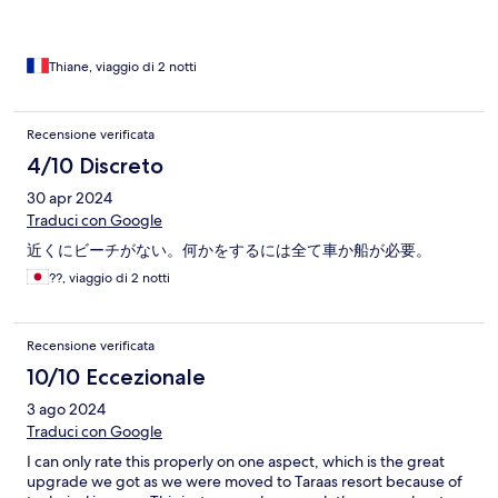
de la nature et du calme aussi. On a aimé le côté loin du
tourisme de masse avec tous les grands hôtels et restaurants
collés les uns aux autres.
Thiane, viaggio di 2 notti
Recensione verificata
4/10 Discreto
30 apr 2024
Traduci con Google
近くにビーチがない。何かをするには全て車か船が必要。
??, viaggio di 2 notti
Recensione verificata
10/10 Eccezionale
3 ago 2024
Traduci con Google
I can only rate this properly on one aspect, which is the great
upgrade we got as we were moved to Taraas resort because of