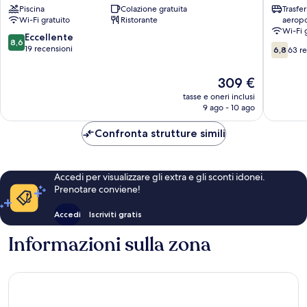
Piscina
Colazione gratuita
Trasfe
Sea
Resort
Wi-Fi gratuito
Ristorante
aeropo
Redang
Redang
Wi-Fi 
Island
Island
8.6
Eccellente
8,6
6.8
su
19 recensioni
6,8
63 r
su
10,
10,
Eccellente,
Il
309 €
63
19
prezzo
recensio
tasse e oneri inclusi
recensioni
attuale
9 ago - 10 ago
è
309 €
Confronta strutture simili
Accedi per visualizzare gli extra e gli sconti idonei.
Prenotare conviene!
Accedi
Iscriviti gratis
Informazioni sulla zona