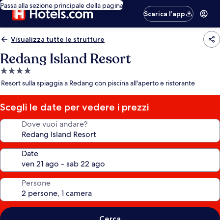
Passa alla sezione principale della pagina
Scarica l’app
Visualizza tutte le strutture
Redang Island Resort
Struttura
a
Resort sulla spiaggia a Redang con piscina all'aperto e ristorante
4.0
stelle
Scegli le date per vedere i prezzi
Dove vuoi andare?
Date
Persone
Cerca