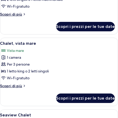
foto
per
Wi-Fi gratuito
Rainforest
Altri
Scopri di più
Chalet
dettagli
per
Scopri i prezzi per le tue date
Rainforest
Chalet
Apri
Una camera d'albergo con due letti, te
7
Chalet, vista mare
tutte
Vista mare
le
1 camera
foto
per
Per 3 persone
Chalet,
1 letto king o 2 letti singoli
vista
Wi-Fi gratuito
mare
Altri
Scopri di più
dettagli
per
Scopri i prezzi per le tue date
Chalet,
vista
mare
Apri
Minibar, una cassaforte in camera, una
3
Seaview Chalet