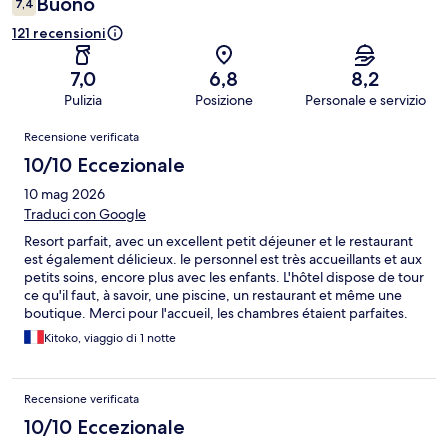
Buono
7,4
121 recensioni
7,0
6,8
8,2
Pulizia
Posizione
Personale e servizio
Recensioni
Recensione verificata
10/10 Eccezionale
10 mag 2026
Traduci con Google
Resort parfait, avec un excellent petit déjeuner et le restaurant
est également délicieux. le personnel est très accueillants et aux
petits soins, encore plus avec les enfants. L'hôtel dispose de tour
ce qu'il faut, à savoir, une piscine, un restaurant et même une
boutique. Merci pour l'accueil, les chambres étaient parfaites.
Kitoko, viaggio di 1 notte
Recensione verificata
10/10 Eccezionale