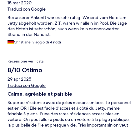
15 mar 2020
Traduci con Google
Bei unserer Ankunft war es sehr ruhig. Wir sind vom Hotel am
Jetty abgeholt worden. Z.T. waren wir allein im Pool. Die Lage
des Hotels ist sehr schön, auch wenn kein nennenswerter
Strand in der Nähe ist.
Christiane, viaggio di 4 notti
Recensione verificata
8/10 Ottimo
29 apr 2025
Traduci con Google
Calme, agréable et paisible
Superbe résidence avec de jolies maisons en bois. Le personnel
est en OR ! Elle est facile d'accès et à côté du Jetty, même
faisable à pieds. L'une des rares résidences accessibles en
voiture. On peut aller à pieds ou en voiture à la plage publique,
la plus belle de l'île et presque vide. Très important sin on veut
se sentir libre de circuler dans l'île. Elle est isolée et est idéale
pour les familles avec enfants (piscine top), pour les amoureux