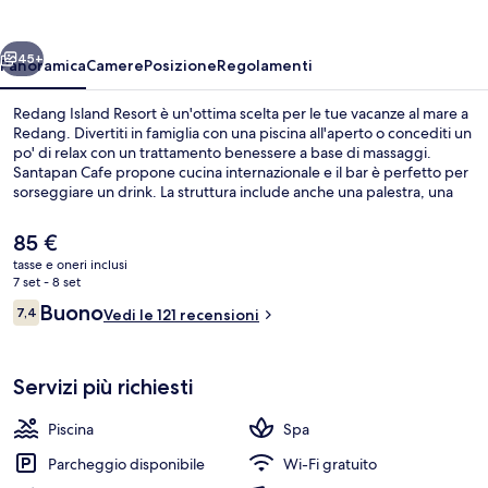
ietro
Avanti
45+
Panoramica
Camere
Posizione
Regolamenti
Redang Island Resort è un'ottima scelta per le tue vacanze al mare a
Redang. Divertiti in famiglia con una piscina all'aperto o concediti un
po' di relax con un trattamento benessere a base di massaggi.
Santapan Cafe propone cucina internazionale e il bar è perfetto per
sorseggiare un drink. La struttura include anche una palestra, una
piscina per bambini e uno snack bar.
Il
85 €
prezzo
tasse e oneri inclusi
attuale
7 set - 8 set
Spiaggia
è
Recensioni
Buono
7,4
Vedi le 121 recensioni
85 €
7,4 su 10
Servizi più richiesti
Piscina
Spa
Parcheggio disponibile
Wi-Fi gratuito