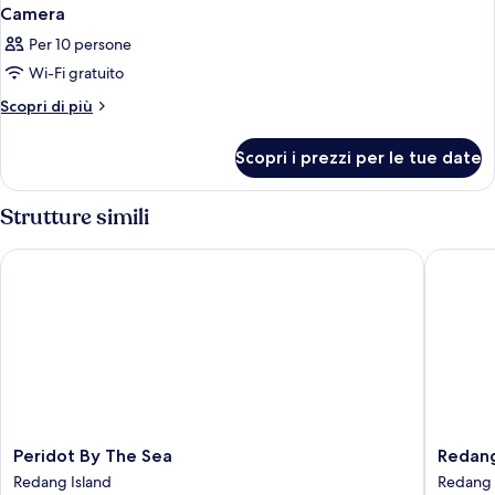
Camera
Per 10 persone
Wi-Fi gratuito
Altri
Scopri di più
dettagli
per
Scopri i prezzi per le tue date
Camera
Strutture simili
Peridot By The Sea
Redang D
Peridot
Redang
Peridot By The Sea
Redang
By
De'
Redang Island
Redang 
The
Rimba