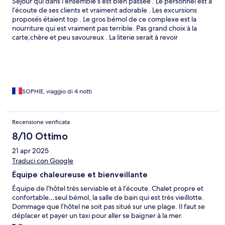
Séjour qui dans l’ensemble s’est bien passée . Le personnel est à
l’écoute de ses clients et vraiment adorable . Les excursions
proposés étaient top . Le gros bémol de ce complexe est la
nourriture qui est vraiment pas terrible. Pas grand choix à la
carte,chère et peu savoureux . La literie serait à revoir
également . Louer un scooter pour se rendre à la plage public
ou autre…
SOPHIE, viaggio di 4 notti
Recensione verificata
8/10 Ottimo
21 apr 2025
Traduci con Google
Équipe chaleureuse et bienveillante
Équipe de l’hôtel très serviable et à l’écoute. Chalet propre et
confortable…seul bémol, la salle de bain qui est très vieillotte.
Dommage que l’hôtel ne soit pas situé sur une plage. Il faut se
déplacer et payer un taxi pour aller se baigner à la mer.