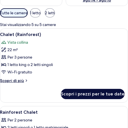
ago 14 - ago 16
Filtri
Tutte le camere
1 letto
2 letti
disponibili
per
Stai visualizzando 5 su 5 camere
le
Apri
Una camera d'albergo con un letto di le
8
Chalet (Rainforest)
camere
tutte
Vista collina
le
22 m²
foto
per
Per 3 persone
Chalet
1 letto king o 2 letti singoli
(Rainforest)
Wi-Fi gratuito
Altri
Scopri di più
dettagli
per
Scopri i prezzi per le tue date
Chalet
(Rainforest)
Apri
Minibar, una cassaforte in camera, una
7
Rainforest Chalet
tutte
Per 2 persone
le
2 letti singoli o 1 letto matrimoniale