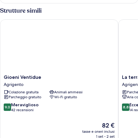
Economy
Strutture simili
Gioeni Ventidue
La terraz
Gioeni
La
Gioeni Ventidue
La ter
Ventidue
terrazza
Agrigento
Agrigen
Agrigento
di
Colazione gratuita
Animali ammessi
Parche
Athena
Parcheggio gratuito
Wi-Fi gratuito
Aria c
Agrigen
9.0
8.8
Meraviglioso
Ecc
9,0
8,8
su
su
42 recensioni
14 re
10,
10,
Meraviglioso,
Eccellen
Il
82 €
42
14
prezzo
tasse e oneri inclusi
recensioni
recensio
attuale
1 set - 2 set