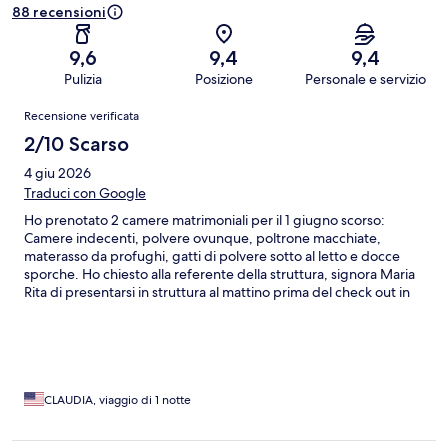
88 recensioni
9,6
9,4
9,4
Pulizia
Posizione
Personale e servizio
Recensioni
Recensione verificata
2/10 Scarso
4 giu 2026
Traduci con Google
Ho prenotato 2 camere matrimoniali per il 1 giugno scorso:
Camere indecenti, polvere ovunque, poltrone macchiate,
materasso da profughi, gatti di polvere sotto al letto e docce
sporche. Ho chiesto alla referente della struttura, signora Maria
Rita di presentarsi in struttura al mattino prima del check out in
modo da poter verificare di persona le condizioni delle camere,
ma naturalmente non si è presentata. La mia scelta su questa
struttura era stata motivata anche dalle recensioni presenti (9,2)
ma onestamente non comprendo come possano essere
motivate. Sconsiglio vivamente questa struttura, sporca,
scomoda da raggiungere e con assistenza inesistente
CLAUDIA, viaggio di 1 notte