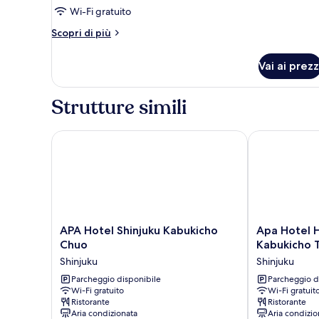
Wi-Fi gratuito
letti
singoli,
Altri
Scopri di più
dettagli
non
per
fumatori
Vai ai prezz
Camera
(27th
Deluxe
floor)
con
Strutture simili
2
letti
singoli,
APA Hotel Shinjuku Kabukicho Chuo
Apa Hotel Hi
non
fumatori
(27th
floor)
APA
Apa
APA Hotel Shinjuku Kabukicho
Apa Hotel H
Hotel
Hotel
Chuo
Kabukicho 
Shinjuku
Higashi
Shinjuku
Shinjuku
Kabukicho
Shinjuku
Chuo
Parcheggio disponibile
Kabukicho
Parcheggio d
Wi-Fi gratuito
Wi-Fi gratuit
Shinjuku
Tower
Ristorante
Ristorante
Shinjuku
Aria condizionata
Aria condizio