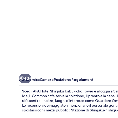
Kabukicho
Tower
43+
Panoramica
Camere
Posizione
Regolamenti
Scegli APA Hotel Shinjuku Kabukicho Tower e alloggia a 5 m
Meiji. Common cafe serve la colazione, il pranzo e la cena
si fa sentire. Inoltre, luoghi d'interesse come Quartiere Om
Le recensioni dei viaggiatori menzionano il personale gentil
spostarsi con i mezzi pubblici: Stazione di Shinjuku-nishigu