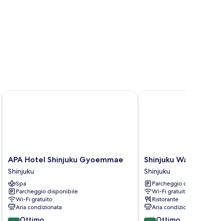
APA Hotel Shinjuku Gyoemmae
Shinjuku Washington H
APA
Shinjuku
APA Hotel Shinjuku Gyoemmae
Shinjuku Washington
Hotel
Washington
Shinjuku
Shinjuku
Shinjuku
Hotel
Spa
Parcheggio disponibile
Gyoemmae
Main
Parcheggio disponibile
Wi-Fi gratuito
Shinjuku
Shinjuku
Wi-Fi gratuito
Ristorante
Aria condizionata
Aria condizionata
8.4
8.2
Ottimo
Ottimo