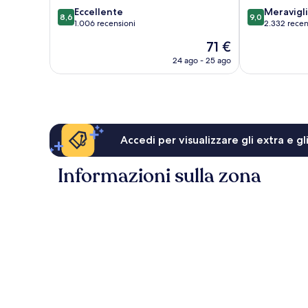
8.6
9.0
Eccellente
Meravigl
8,6
9,0
su
su
1.006 recensioni
2.332 recen
10,
10,
Il
71 €
Eccellente,
Meraviglioso,
prezzo
1.006
2.332
24 ago - 25 ago
attuale
recensioni
recensioni
è
71 €
Accedi per visualizzare gli extra e g
Informazioni sulla zona