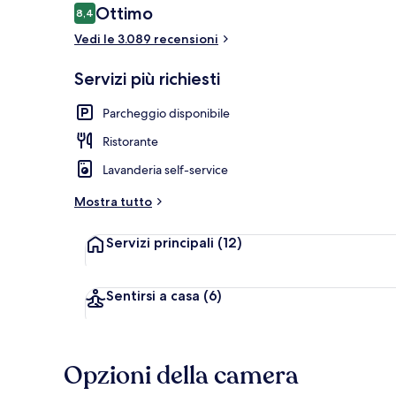
Recensioni
Ottimo
8,4
8,4 su 10
Vedi le 3.089 recensioni
Bagni termali
Servizi più richiesti
Parcheggio disponibile
Ristorante
Lavanderia self-service
Mostra tutto
Servizi principali
(12)
Sentirsi a casa
(6)
Opzioni della camera