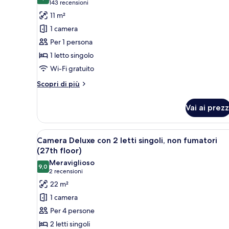
8,6 su 10
(143
143 recensioni
foto
recensioni)
11 m²
per
1 camera
Camera
Per 1 persona
singola,
1 letto singolo
non
Wi-Fi gratuito
fumatori
Altri
Scopri di più
dettagli
per
Vai ai prezz
Camera
singola,
non
Apri
Camera d'albergo con due letti,
12
fumatori
Camera Deluxe con 2 letti singoli, non fumatori
tutte
(27th floor)
le
Meraviglioso
9,0
foto
9,0 su 10
(2
2 recensioni
per
recensioni)
22 m²
Camera
1 camera
Deluxe
Per 4 persone
con
2 letti singoli
2