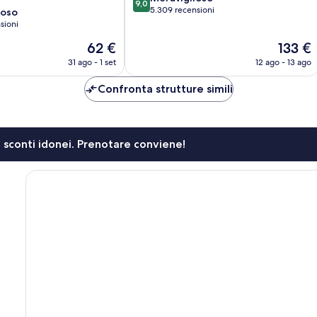
9,0
su
5.309 recensioni
ioso
10,
sioni
Meraviglioso,
Il
Il
62 €
133 €
5.309
prezzo
prezzo
recensioni
31 ago - 1 set
12 ago - 13 ago
attuale
attuale
è
è
Confronta strutture simili
62 €
133 €
li sconti idonei. Prenotare conviene!