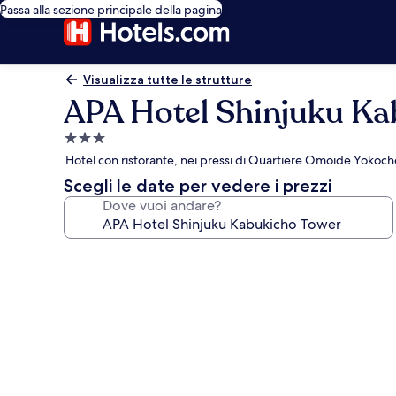
Passa alla sezione principale della pagina
Visualizza tutte le strutture
APA Hotel Shinjuku Ka
Struttura
a
Hotel con ristorante, nei pressi di Quartiere Omoide Yokoch
3.0
Scegli le date per vedere i prezzi
stelle
Dove vuoi andare?
Galleria
fotografica
per
APA
Hotel
Shinjuku