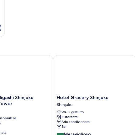
i
gashi Shinjuku Kabukicho Tower
Hotel Gracery Shinjuku
Hotel
igashi Shinjuku
Hotel Gracery Shinjuku
Gracery
Tower
Shinjuku
Shinjuku
Wi-Fi gratuito
Shinjuku
Ristorante
isponibile
Aria condizionata
o
Bar
nata
9.0
Meraviglioso