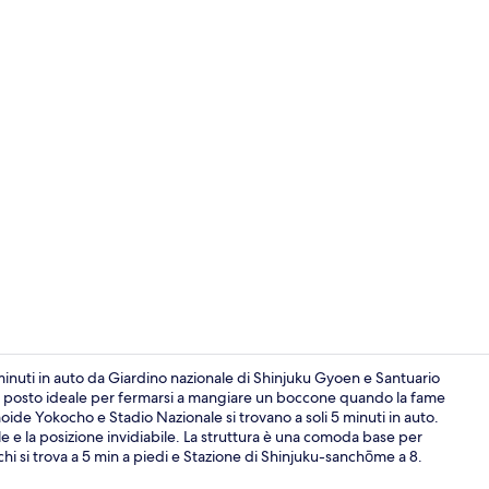
Dettaglio int
inuti in auto da Giardino nazionale di Shinjuku Gyoen e Santuario
: il posto ideale per fermarsi a mangiare un boccone quando la fame
oide Yokocho e Stadio Nazionale si trovano a soli 5 minuti in auto.
Dettaglio int
e e la posizione invidiabile. La struttura è una comoda base per
chi si trova a 5 min a piedi e Stazione di Shinjuku-sanchōme a 8.