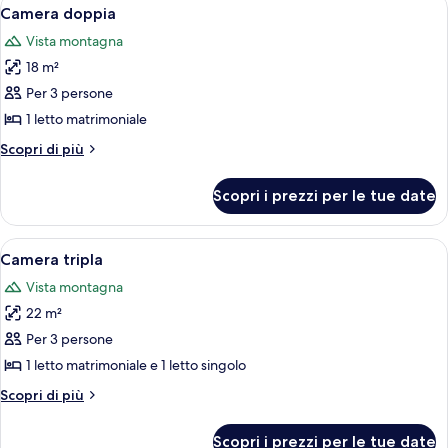
Apri
7
Camera doppia
camere
tutte
Vista montagna
le
18 m²
foto
per
Per 3 persone
Camera
1 letto matrimoniale
doppia
Altri
Scopri di più
dettagli
per
Scopri i prezzi per le tue date
Camera
doppia
Apri
Una stanza con un letto, un armadio 
8
Camera tripla
tutte
Vista montagna
le
22 m²
foto
per
Per 3 persone
Camera
1 letto matrimoniale e 1 letto singolo
tripla
Altri
Scopri di più
dettagli
per
Scopri i prezzi per le tue date
Camera