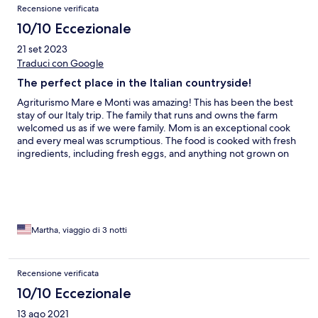
Recensione verificata
10/10 Eccezionale
21 set 2023
Traduci con Google
The perfect place in the Italian countryside!
Agriturismo Mare e Monti was amazing! This has been the best
stay of our Italy trip. The family that runs and owns the farm
welcomed us as if we were family. Mom is an exceptional cook
and every meal was scrumptious. The food is cooked with fresh
ingredients, including fresh eggs, and anything not grown on
the farm is sourced locally. Oh! And did I mention the cooking
lessons? Fresh home-made pasta-yum! Given that the farm is
located in the mountains near the Amalfi coast, it’s a peaceful
and quiet area. The room assigned to us was very comfortable
and spacious with a large tub in the bathroom. The wine is
delicious - the family has been making their own wine for five
Martha, viaggio di 3 notti
generations. If you’re looking to get to know how it feels to be in
the country with locals, but close enough to Amalfi, Positano and
Ravello, this is the perfect place for you! We’ll definitely be
Recensione verificata
returning!
10/10 Eccezionale
13 ago 2021