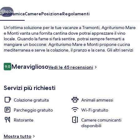
ietro
Avanti
107+
Panoramica
Camere
Posizione
Regolamenti
Un'ottima soluzione per le tue vacanze a Tramonti, Agriturismo Mare
e Monti vanta una fornita cantina dove potrai apprezzare il vino
locale. Quando la fame si farà sentire, potrai sempre fermarti a
mangiare un boccone: Agriturismo Mare e Monti propone cucina
mediterranea e serve la colazione, il pranzo e la cena. Gli altri servizi
della struttura includono una terrazza e un giardino.
Recensioni
Meraviglioso
9,0
Vedi le 45 recensioni
9,0 su 10
Facciata della struttura
Servizi più richiesti
Colazione gratuita
Animali ammessi
Parcheggio gratuito
Wi-Fi gratuito
Ristorante
Camere comunicanti
disponibili
Mostra tutto