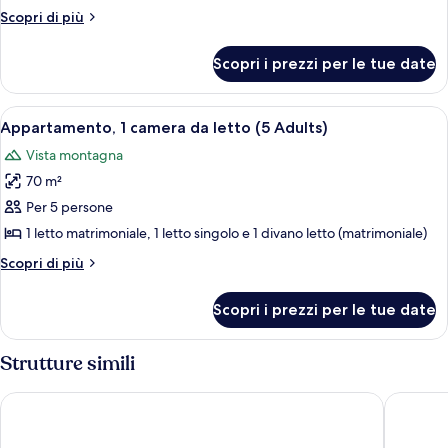
camera
Altri
Scopri di più
da
dettagli
letto
per
Scopri i prezzi per le tue date
Appartamento,
1
camera
Apri
Un corridoio con piastrelle a motivi de
13
da
Appartamento, 1 camera da letto (5 Adults)
tutte
letto
Vista montagna
le
70 m²
foto
per
Per 5 persone
Appartamento,
1 letto matrimoniale, 1 letto singolo e 1 divano letto (matrimoniale)
1
Altri
Scopri di più
camera
dettagli
da
per
Scopri i prezzi per le tue date
Appartamento,
letto
1
(5
camera
Strutture simili
Adults)
da
letto
Puesta de Sol
Grand Ho
(5
Adults)