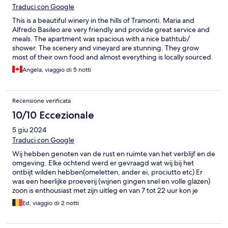
Traduci con Google
This is a beautiful winery in the hills of Tramonti. Maria and
Alfredo Basileo are very friendly and provide great service and
meals. The apartment was spacious with a nice bathtub/
shower. The scenery and vineyard are stunning. They grow
most of their own food and almost everything is locally sourced.
Try Alfredo's homemade preserves and limoncello!
Angela, viaggio di 5 notti
Recensione verificata
10/10 Eccezionale
5 giu 2024
Traduci con Google
Wij hebben genoten van de rust en ruimte van het verblijf en de
omgeving. Elke ochtend werd er gevraagd wat wij bij het
ontbijt wilden hebben(omeletten, ander ei, prociutto etc) Er
was een heerlijke proeverij (wijnen gingen snel en volle glazen)
zoon is enthousiast met zijn uitleg en van 7 tot 22 uur kon je
pasta of antipasti bestellen dat door de moeder gemaakt werd.
Ed, viaggio di 2 notti
Vader was ook altijd bereikbaar een aanrader als je voor rust en
wijn komt