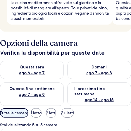
La cucina mediterranea offre viste sul giardino e la
Questo a
possibilità di mangiare all'aperto. Tour privati del vino,
qualità 
ingredienti biologici locali e opzioni vegane danno vita
ospiti p
a pasti memorabili.
balcone 
Opzioni della camera
Verifica la disponibilità per queste date
Verifica la disponibilità per questa sera, ago 6 - ago 7
Verifica la disponibilità per d
Questa sera
Domani
ago 6 - ago 7
ago 7 - ago 8
Verifica la disponibilità per questo fine settimana, ago 7 - ago
Verifica la disponibilità per il
Questo fine settimana
Il prossimo fine
settimana
ago 7 - ago 9
ago 14 - ago 16
Filtri
Tutte le camere
1 letto
2 letti
3+ letti
disponibili
per
Stai visualizzando 5 su 5 camere
le
Una camera da letto con un letto, una 