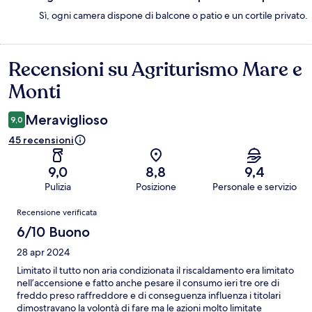
Sì, ogni camera dispone di balcone o patio e un cortile privato.
Recensioni su Agriturismo Mare e
Recensioni
Monti
Meraviglioso
9,0
45 recensioni
9,0
8,8
9,4
Pulizia
Posizione
Personale e servizio
Recensioni
Recensione verificata
6/10 Buono
28 apr 2024
Limitato il tutto non aria condizionata il riscaldamento era limitato
nell’accensione e fatto anche pesare il consumo ieri tre ore di
freddo preso raffreddore e di conseguenza influenza i titolari
dimostravano la volontà di fare ma le azioni molto limitate