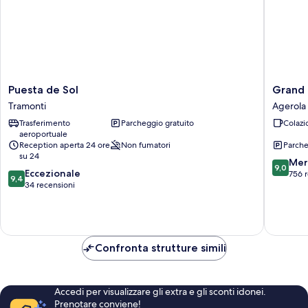
Puesta
Grand
Puesta de Sol
Grand 
de
Hotel
Tramonti
Agerola
Sol
Sant'Ors
Trasferimento
Parcheggio gratuito
Colazi
Tramonti
Agerola
aeroportuale
Reception aperta 24 ore
Non fumatori
Parche
su 24
9.0
Mer
9,0
9.4
Eccezionale
su
756 
9,4
su
34 recensioni
10,
10,
Meravigl
Eccezionale,
756
34
recensio
recensioni
Confronta strutture simili
Accedi per visualizzare gli extra e gli sconti idonei.
Prenotare conviene!