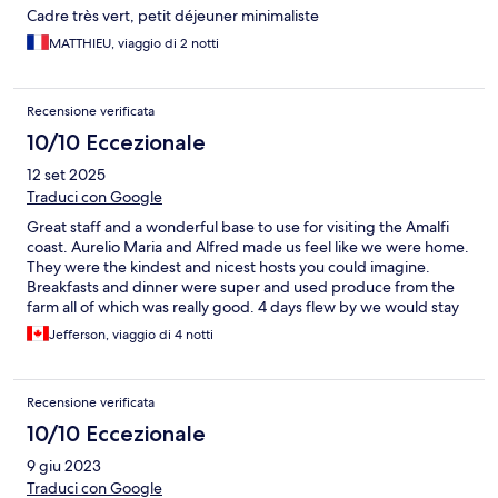
Cadre très vert, petit déjeuner minimaliste
MATTHIEU, viaggio di 2 notti
Recensione verificata
10/10 Eccezionale
12 set 2025
Traduci con Google
Great staff and a wonderful base to use for visiting the Amalfi
coast. Aurelio Maria and Alfred made us feel like we were home.
They were the kindest and nicest hosts you could imagine.
Breakfasts and dinner were super and used produce from the
farm all of which was really good. 4 days flew by we would stay
here again in a heartbeat. Thanks to all
Jefferson, viaggio di 4 notti
Recensione verificata
10/10 Eccezionale
9 giu 2023
Traduci con Google