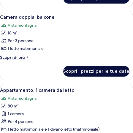
tripla
Apri
Una stanza con un letto, un armadio in
9
Camera doppia, balcone
tutte
Vista montagna
le
18 m²
foto
per
Per 3 persone
Camera
1 letto matrimoniale
doppia,
Altri
Scopri di più
balcone
dettagli
per
Scopri i prezzi per le tue date
Camera
doppia,
balcone
Apri
Una camera da letto con un letto, una 
14
Appartamento, 1 camera da letto
tutte
Vista montagna
le
80 m²
foto
per
1 camera
Appartamento,
Per 4 persone
1
1 letto matrimoniale e 1 divano letto (matrimoniale)