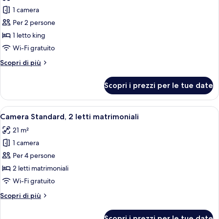
le
1 camera
foto
per
Per 2 persone
Camera
1 letto king
Standard,
Wi-Fi gratuito
1
Altri
Scopri di più
letto
dettagli
king
per
Scopri i prezzi per le tue date
Camera
Standard,
1
Apri
Vista città
7
letto
Camera Standard, 2 letti matrimoniali
tutte
king
21 m²
le
1 camera
foto
per
Per 4 persone
Camera
2 letti matrimoniali
Standard,
Wi-Fi gratuito
2
Altri
Scopri di più
letti
dettagli
matrimoniali
per
Scopri i prezzi per le tue date