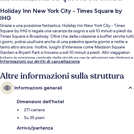
Holiday Inn New York City - Times Square by
IHG
Grazie a una posizione fantastica, Holiday Inn New York City - Times
Square by IHG ti regala una vacanza da sogno a soli 10 minuti a piedi da
Times Square e Broadway. Oltre che della colazione a buffet servita tutti
i giorni, potrai usufruire anche di una palestra aperta giorno e notte e
tanto altro ancora. Inoltre, luoghi d'interesse come Madison Square
Garden e Bryant Park si trovano a soli 10 minuti a piedi. Altri viaggiatori
lodano la posizione centrale della struttura per le attrazioni nei dintorni e
Informazioni sui diritti di cancellazione
la vicinanza ai mezzi pubblici: Terminal degli autobus di 42 St. - Port
Authority è a pochi metri di distanza e Stazione di 34 St. - Penn si trova a
Altre informazioni sulla struttura
5 min a piedi.
Informazioni generali
Dimensioni dell'hotel
271 camere
Su 35 piani
Arrivo/partenza