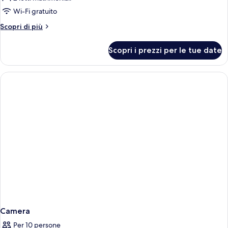
foto
per
Wi-Fi gratuito
Camera
Altri
Scopri di più
Standard,
dettagli
per
2
Scopri i prezzi per le tue date
Camera
letti
Standard,
matrimoniali
2
(High
letti
matrimoniali
Floor)
(High
Floor)
Camera
Per 10 persone