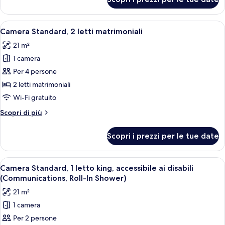
Camera
Standard,
2
Apri
Vista città
6
letti
Camera Standard, 2 letti matrimoniali
tutte
matrimoniali
21 m²
le
1 camera
foto
per
Per 4 persone
Camera
2 letti matrimoniali
Standard,
Wi-Fi gratuito
2
Altri
Scopri di più
letti
dettagli
matrimoniali
per
Scopri i prezzi per le tue date
Camera
Standard,
2
Apri
Camera d'albergo con un letto grande, 
7
letti
Camera Standard, 1 letto king, accessibile ai disabili
tutte
matrimoniali
(Communications, Roll-In Shower)
le
21 m²
foto
1 camera
per
Per 2 persone
Camera