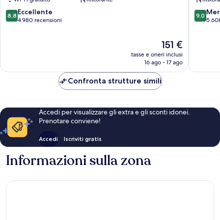
Times
Times
Square
Square
8.8
9.0
Eccellente
Mer
8,8
9,0
South
South
su
su
4.980 recensioni
5.60
Manhattan
Manhatt
10,
10,
Eccellente,
Meravigl
Il
151 €
4.980
5.608
prezzo
tasse e oneri inclusi
recensioni
recensio
attuale
16 ago - 17 ago
è
151 €
Confronta strutture simili
Accedi per visualizzare gli extra e gli sconti idonei.
Prenotare conviene!
Accedi
Iscriviti gratis
Informazioni sulla zona