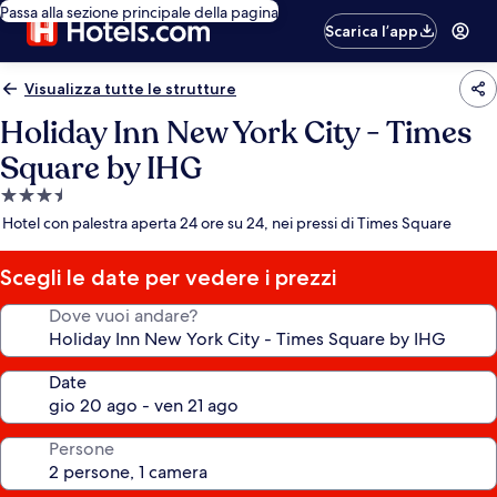
Passa alla sezione principale della pagina
Scarica l’app
Visualizza tutte le strutture
Holiday Inn New York City - Times
Square by IHG
Struttura
a
Hotel con palestra aperta 24 ore su 24, nei pressi di Times Square
3.5
stelle
Scegli le date per vedere i prezzi
Dove vuoi andare?
Date
Persone