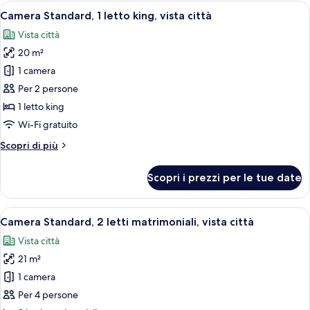
1
Apri
Una camera d'albergo con un letto grand
(Communications,
8
letto
Camera Standard, 1 letto king, vista città
tutte
queen,
Roll-
Vista città
accessibile
le
In
ai
20 m²
foto
Shower)
disabili
per
1 camera
(Communications,
Camera
Roll-
Per 2 persone
In
Standard,
1 letto king
Shower)
1
Wi-Fi gratuito
letto
Altri
Scopri di più
king,
dettagli
vista
per
Scopri i prezzi per le tue date
città
Camera
Standard,
1
Apri
Vista città
7
letto
Camera Standard, 2 letti matrimoniali, vista città
tutte
king,
Vista città
vista
le
città
21 m²
foto
per
1 camera
Camera
Per 4 persone
Standard,