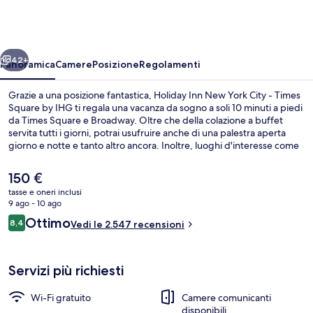
New
York
City
ietro
Avanti
-
42+
Panoramica
Camere
Posizione
Regolamenti
Times
Grazie a una posizione fantastica, Holiday Inn New York City - Times
Square
Square by IHG ti regala una vacanza da sogno a soli 10 minuti a piedi
da Times Square e Broadway. Oltre che della colazione a buffet
by
servita tutti i giorni, potrai usufruire anche di una palestra aperta
IHG
giorno e notte e tanto altro ancora. Inoltre, luoghi d'interesse come
Madison Square Garden e Bryant Park si trovano a soli 10 minuti a
piedi. Altri viaggiatori lodano la posizione centrale della struttura per
Il
150 €
le attrazioni nei dintorni e la vicinanza ai mezzi pubblici: Terminal
prezzo
tasse e oneri inclusi
degli autobus di 42 St. - Port Authority è a pochi metri di distanza e
attuale
9 ago - 10 ago
Stazione di 34 St. - Penn si trova a 5 min a piedi.
Vista città
è
Recensioni
Ottimo
8,4
Vedi le 2.547 recensioni
150 €
8,4 su 10
Servizi più richiesti
Wi-Fi gratuito
Camere comunicanti
disponibili