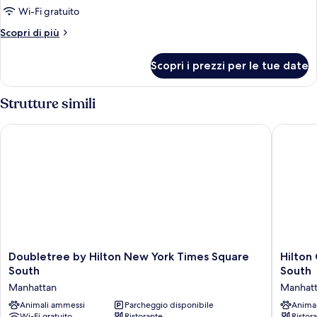
Wi-Fi gratuito
Altri
Scopri di più
dettagli
per
Scopri i prezzi per le tue date
Camera
Strutture simili
Doubletree by Hilton New York Times Square South
Hilton G
Doubletree
Hilton
Doubletree by Hilton New York Times Square
Hilton
by
Garden
South
South
Hilton
Inn
Manhattan
Manhat
New
New
York
Animali ammessi
Parcheggio disponibile
York
Anima
Wi-Fi gratuito
Ristorante
Ristor