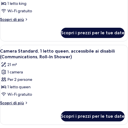
Standard,
1 letto king
1
Wi-Fi gratuito
letto
Altri
Scopri di più
king,
dettagli
accessibile
per
Scopri i prezzi per le tue date
Camera
ai
Standard,
disabili
1
Apri
Camera d'albergo con un letto grande, 
(Communications,
4
letto
Camera Standard, 1 letto queen, accessibile ai disabili
tutte
king,
Roll-
(Communications, Roll-In Shower)
accessibile
le
In
21 m²
ai
foto
Shower)
disabili
1 camera
per
(Communications,
Per 2 persone
Camera
Roll-
In
Standard,
1 letto queen
Shower)
1
Wi-Fi gratuito
letto
Altri
Scopri di più
queen,
dettagli
accessibile
per
Scopri i prezzi per le tue date
Camera
ai
Standard,
disabili