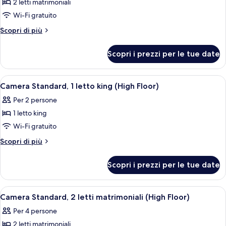
2 letti matrimoniali
2
Wi-Fi gratuito
letti
Altri
Scopri di più
matrimoniali,
dettagli
vista
per
Scopri i prezzi per le tue date
città
Camera
Standard,
2
Apri
Camera d'albergo con un letto grande, 
6
letti
Camera Standard, 1 letto king (High Floor)
tutte
matrimoniali,
Per 2 persone
vista
le
città
1 letto king
foto
per
Wi-Fi gratuito
Camera
Altri
Scopri di più
Standard,
dettagli
per
1
Scopri i prezzi per le tue date
Camera
letto
Standard,
king
1
Apri
Biancheria da letto ipoallergenica, un
6
(High
letto
Camera Standard, 2 letti matrimoniali (High Floor)
tutte
king
Floor)
Per 4 persone
(High
le
Floor)
2 letti matrimoniali