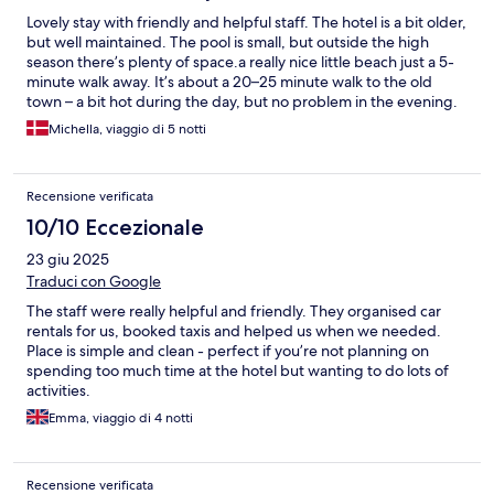
Lovely stay with friendly and helpful staff. The hotel is a bit older,
but well maintained. The pool is small, but outside the high
season there’s plenty of space.a really nice little beach just a 5-
minute walk away. It’s about a 20–25 minute walk to the old
town – a bit hot during the day, but no problem in the evening.
Great value for money, and we would happily book a stay here
Michella, viaggio di 5 notti
again.
Recensione verificata
10/10 Eccezionale
23 giu 2025
Traduci con Google
The staff were really helpful and friendly. They organised car
rentals for us, booked taxis and helped us when we needed.
Place is simple and clean - perfect if you’re not planning on
spending too much time at the hotel but wanting to do lots of
activities.
Emma, viaggio di 4 notti
Recensione verificata