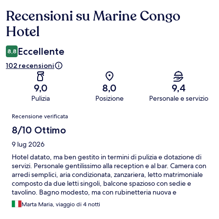
Recensioni su Marine Congo
Recensioni
Hotel
Eccellente
8,8
102 recensioni
9,0
8,0
9,4
Pulizia
Posizione
Personale e servizio
Recensioni
Recensione verificata
8/10 Ottimo
9 lug 2026
Hotel datato, ma ben gestito in termini di pulizia e dotazione di
servizi. Personale gentilissimo alla reception e al bar. Camera con
arredi semplici, aria condizionata, zanzariera, letto matrimoniale
composto da due letti singoli, balcone spazioso con sedie e
tavolino. Bagno modesto, ma con rubinetteria nuova e
funzionale. Piccola piscina esterna dove potersi rinfrescare.
Marta Maria, viaggio di 4 notti
Colazione abbastanza varia, ma non particolarmente ricca.
Distanza a piedi dal bellissimo centro storico di circa 30 minuti, 2