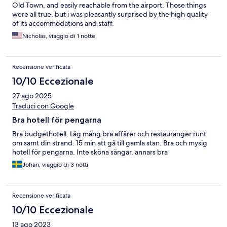
Old Town, and easily reachable from the airport. Those things
were all true, but i was pleasantly surprised by the high quality
of its accommodations and staff.
Nicholas, viaggio di 1 notte
Recensione verificata
10/10 Eccezionale
27 ago 2025
Traduci con Google
Bra hotell för pengarna
Bra budgethotell. Låg mång bra affärer och restauranger runt
om samt din strand. 15 min att gå till gamla stan. Bra och mysig
hotell för pengarna. Inte sköna sängar, annars bra
Johan, viaggio di 3 notti
Recensione verificata
10/10 Eccezionale
13 ago 2023