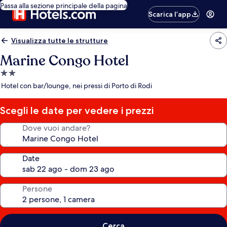
Passa alla sezione principale della pagina
Scarica l’app
Visualizza tutte le strutture
Marine Congo Hotel
Struttura
a
Hotel con bar/lounge, nei pressi di Porto di Rodi
2.0
stelle
Scegli le date per vedere i prezzi
Dove vuoi andare?
Date
Persone
Cerca