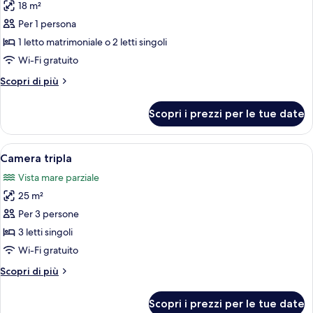
letti
18 m²
foto
singoli
per
Per 1 persona
Camera
1 letto matrimoniale o 2 letti singoli
singola
Wi-Fi gratuito
Altri
Scopri di più
dettagli
per
Scopri i prezzi per le tue date
Camera
singola
Apri
Una camera d'albergo con un letto, un 
1
Camera tripla
tutte
Vista mare parziale
le
25 m²
foto
per
Per 3 persone
Camera
3 letti singoli
tripla
Wi-Fi gratuito
Altri
Scopri di più
dettagli
per
Scopri i prezzi per le tue date
Camera