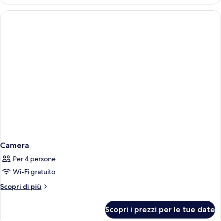
Room
Camera
Per 4 persone
Wi-Fi gratuito
Altri
Scopri di più
dettagli
per
Scopri i prezzi per le tue date
Camera