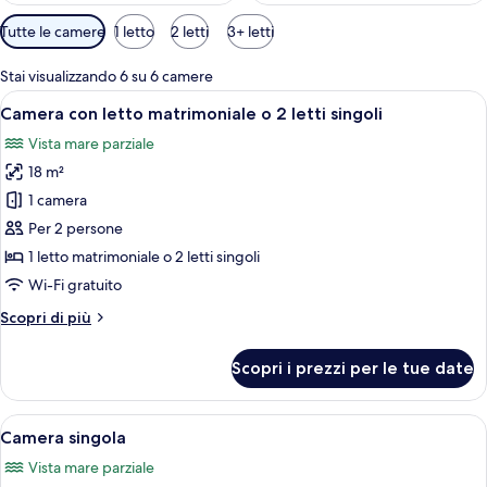
Filtri
Tutte le camere
1 letto
2 letti
3+ letti
disponibili
per
Stai visualizzando 6 su 6 camere
le
Apri
Camera d'albergo con un letto grande,
5
Camera con letto matrimoniale o 2 letti singoli
camere
tutte
Vista mare parziale
le
18 m²
foto
per
1 camera
Camera
Per 2 persone
con
1 letto matrimoniale o 2 letti singoli
letto
Wi-Fi gratuito
matrimoniale
Altri
Scopri di più
o
dettagli
2
per
Scopri i prezzi per le tue date
letti
Camera
con
singoli
letto
Apri
Una camera d'albergo con un letto, un
5
matrimoniale
Camera singola
tutte
o
Vista mare parziale
2
le