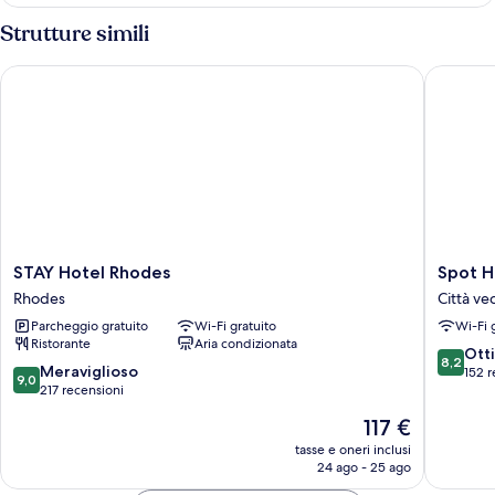
Strutture simili
STAY Hotel Rhodes
Spot Hot
STAY
Spot
STAY Hotel Rhodes
Spot H
Hotel
Hotel
Rhodes
Città ve
Rhodes
Città
Parcheggio gratuito
Wi-Fi gratuito
Wi-Fi 
Rhodes
vecchia
Ristorante
Aria condizionata
di
8.2
Ott
8,2
Rodi
9.0
Meraviglioso
su
152 r
9,0
su
217 recensioni
10,
10,
Ottimo,
Il
117 €
Meraviglioso,
152
prezzo
217
tasse e oneri inclusi
recensio
attuale
24 ago - 25 ago
recensioni
è