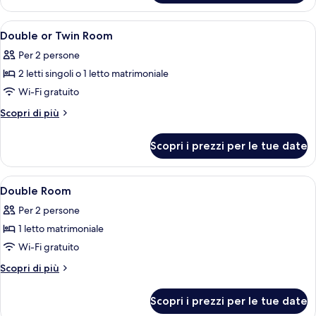
tripla
Apri
Un letto con una coperta arancione, du
5
Double or Twin Room
tutte
Per 2 persone
le
2 letti singoli o 1 letto matrimoniale
foto
per
Wi-Fi gratuito
Double
Altri
Scopri di più
or
dettagli
per
Twin
Scopri i prezzi per le tue date
Double
Room
or
Twin
Apri
Una camera d'albergo con un letto, du
10
Room
Double Room
tutte
Per 2 persone
le
1 letto matrimoniale
foto
per
Wi-Fi gratuito
Double
Altri
Scopri di più
Room
dettagli
per
Scopri i prezzi per le tue date
Double