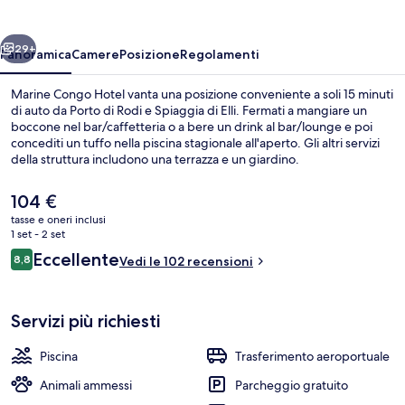
ietro
Avanti
29+
Panoramica
Camere
Posizione
Regolamenti
Marine Congo Hotel vanta una posizione conveniente a soli 15 minuti
di auto da Porto di Rodi e Spiaggia di Elli. Fermati a mangiare un
boccone nel bar/caffetteria o a bere un drink al bar/lounge e poi
concediti un tuffo nella piscina stagionale all'aperto. Gli altri servizi
della struttura includono una terrazza e un giardino.
Il
104 €
prezzo
tasse e oneri inclusi
attuale
1 set - 2 set
Piscina stagionale all'aperto, ombrelloni
è
Recensioni
Eccellente
8,8
Vedi le 102 recensioni
104 €
8,8 su 10
Servizi più richiesti
Piscina
Trasferimento aeroportuale
Animali ammessi
Parcheggio gratuito