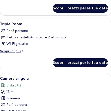
Bed
dettagli
per
Room
Scopri i prezzi per le tue date
6-
Bed
Room
Apri
Una cassaforte in camera, una scrivani
4
Triple Room
tutte
Per 3 persone
le
1 letto a castello (singolo) e 2 letti singoli
foto
per
Wi-Fi gratuito
Triple
Altri
Scopri di più
Room
dettagli
per
Scopri i prezzi per le tue date
Triple
Room
Apri
Una cassaforte in camera, una scrivani
6
Camera singola
tutte
Vista città
le
13 m²
foto
per
1 camera
Camera
Per 1 persona
singola