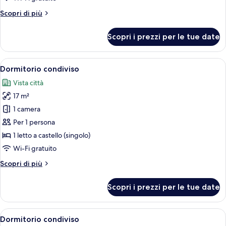
Room)
Altri
Scopri di più
dettagli
per
Scopri i prezzi per le tue date
Camera
(Eight-
Bed
Apri
Una cassaforte in camera, una scrivani
5
Room)
Dormitorio condiviso
tutte
Vista città
le
17 m²
foto
per
1 camera
Dormitorio
Per 1 persona
condiviso
1 letto a castello (singolo)
Wi-Fi gratuito
Altri
Scopri di più
dettagli
per
Scopri i prezzi per le tue date
Dormitorio
condiviso
Apri
Una cassaforte in camera, una scrivani
4
Dormitorio condiviso
tutte