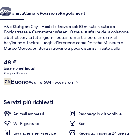
Hostel
ietro
Avanti
55+
Panoramica
Camere
Posizione
Regolamenti
A&o Stuttgart City - Hostel si trova a soli 10 minuti in auto da
Konigstrasse e Cannstatter Wasen. Oltre a usufruire della colazione
a buffet servita tutti i giorni, potrai fermarti a bere un drink al
bar/lounge. Inoltre, luoghi d'interesse come Porsche Museum e
Museo Mercedes-Benz si trovano a poca distanza in auto dalla
struttura. La struttura è a pochi passi da Milchhof U-Bahn, mentre
Pragfriedhof U-Bahn si trova a 7 min a piedi.
Il
48 €
prezzo
tasse e oneri inclusi
attuale
9 ago - 10 ago
Hall
è
Recensioni
Buono
7,6
Vedi le 694 recensioni
48 €
7,6 su 10
Servizi più richiesti
Animali ammessi
Parcheggio disponibile
Wi-Fi gratuito
Bar
Lavanderia self-service
Reception aperta 24 ore su