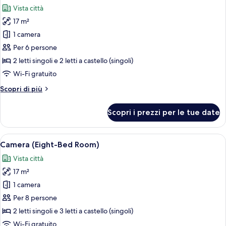
tutte
Vista città
le
17 m²
foto
per
1 camera
Camera
Per 6 persone
(Six-
2 letti singoli e 2 letti a castello (singoli)
Bed
Wi-Fi gratuito
Room)
Altri
Scopri di più
dettagli
per
Scopri i prezzi per le tue date
Camera
(Six-
Bed
Apri
Una cassaforte in camera, una scrivani
4
Room)
Camera (Eight-Bed Room)
tutte
Vista città
le
17 m²
foto
per
1 camera
Camera
Per 8 persone
(Eight-
2 letti singoli e 3 letti a castello (singoli)
Bed
Wi-Fi gratuito