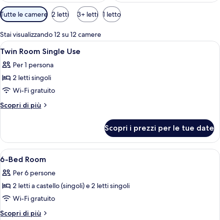
Filtri
Tutte le camere
2 letti
3+ letti
1 letto
disponibili
per
Stai visualizzando 12 su 12 camere
le
Apri
Una cassaforte in camera, una scrivani
4
Twin Room Single Use
camere
tutte
Per 1 persona
le
2 letti singoli
foto
per
Wi-Fi gratuito
Twin
Altri
Scopri di più
Room
dettagli
per
Single
Scopri i prezzi per le tue date
Twin
Use
Room
Single
Apri
Una cassaforte in camera, una scrivani
5
Use
6-Bed Room
tutte
Per 6 persone
le
2 letti a castello (singoli) e 2 letti singoli
foto
per
Wi-Fi gratuito
6-
Altri
Scopri di più