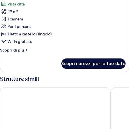
Vista città
le
29 m²
foto
per
1 camera
Dormitorio
Per 1 persona
condiviso
1 letto a castello (singolo)
Wi-Fi gratuito
Altri
Scopri di più
dettagli
per
Scopri i prezzi per le tue date
Dormitorio
condiviso
Strutture simili
Premier Inn Stuttgart City Europaviertel
Premier 