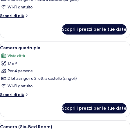
Wi-Fi gratuito
Altri
Scopri di più
dettagli
per
Scopri i prezzi per le tue date
Camera
familiare
Apri
Una cassaforte in camera, una scrivani
4
Camera quadrupla
tutte
Vista città
le
17 m²
foto
per
Per 4 persone
Camera
2 letti singoli e 2 letti a castello (singoli)
quadrupla
Wi-Fi gratuito
Altri
Scopri di più
dettagli
per
Scopri i prezzi per le tue date
Camera
quadrupla
Apri
Una cassaforte in camera, una scrivani
4
Camera (Six-Bed Room)