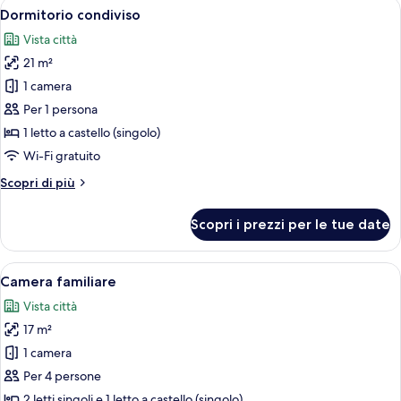
Apri
Una cassaforte in camera, una scrivani
6
letti
Dormitorio condiviso
tutte
singoli
Vista città
le
21 m²
foto
per
1 camera
Dormitorio
Per 1 persona
condiviso
1 letto a castello (singolo)
Wi-Fi gratuito
Altri
Scopri di più
dettagli
per
Scopri i prezzi per le tue date
Dormitorio
condiviso
Apri
Una cassaforte in camera, una scrivani
6
Camera familiare
tutte
Vista città
le
17 m²
foto
per
1 camera
Camera
Per 4 persone
familiare
2 letti singoli e 1 letto a castello (singolo)