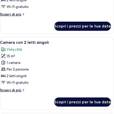
2 letti singoli
Wi-Fi gratuito
Altri
Scopri di più
dettagli
per
Scopri i prezzi per le tue date
Camera
singola
Apri
Una cassaforte in camera, una scrivani
6
Camera con 2 letti singoli
tutte
Vista città
le
15 m²
foto
per
1 camera
Camera
Per 2 persone
con
2 letti singoli
2
Wi-Fi gratuito
letti
Altri
Scopri di più
singoli
dettagli
per
Scopri i prezzi per le tue date
Camera
con
2