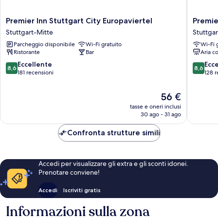
Premier
Premier
Premier Inn Stuttgart City Europaviertel
Premie
Inn
Inn
Stuttgart-Mitte
Stuttgar
Stuttgart
Stuttgar
Parcheggio disponibile
Wi-Fi gratuito
Wi-Fi 
City
City
Ristorante
Bar
Aria c
Europaviertel
Centre
Stuttgart-
Stuttgar
8.6
8.6
Eccellente
Ecc
8,6
8,6
Mitte
Mitte
su
su
181 recensioni
128 r
10,
10,
Eccellente,
Eccellen
Il
56 €
181
128
prezzo
tasse e oneri inclusi
recensioni
recensio
attuale
30 ago - 31 ago
è
56 €
Confronta strutture simili
Accedi per visualizzare gli extra e gli sconti idonei.
Prenotare conviene!
Accedi
Iscriviti gratis
Informazioni sulla zona