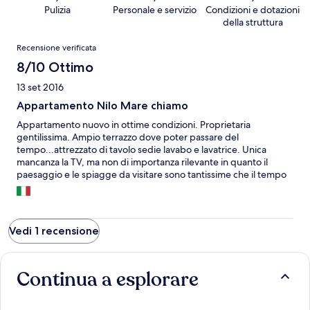
Pulizia
Personale e servizio
Condizioni e dotazioni
della struttura
Recensioni
Recensione verificata
8/10 Ottimo
13 set 2016
Appartamento Nilo Mare chiamo
Appartamento nuovo in ottime condizioni. Proprietaria
gentilissima. Ampio terrazzo dove poter passare del
tempo...attrezzato di tavolo sedie lavabo e lavatrice. Unica
mancanza la TV, ma non di importanza rilevante in quanto il
paesaggio e le spiagge da visitare sono tantissime che il tempo
per la TV non ce né! Consigliatissimo.
Vedi 1 recensione
Continua a esplorare