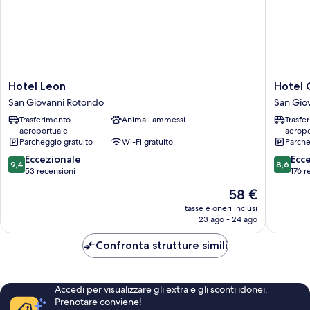
Hotel
Hotel
Hotel Leon
Hotel 
Leon
Colonne
San Giovanni Rotondo
San Gio
San
San
Trasferimento
Animali ammessi
Trasfe
Giovanni
Giovann
aeroportuale
aeropo
Rotondo
Rotond
Parcheggio gratuito
Wi-Fi gratuito
Parche
9.4
8.6
Eccezionale
Ecc
9,4
8,6
su
su
53 recensioni
176 r
10,
10,
Il
58 €
Eccezionale,
Eccellen
prezzo
53
176
tasse e oneri inclusi
attuale
23 ago - 24 ago
recensioni
recensio
è
58 €
Confronta strutture simili
Accedi per visualizzare gli extra e gli sconti idonei.
Prenotare conviene!