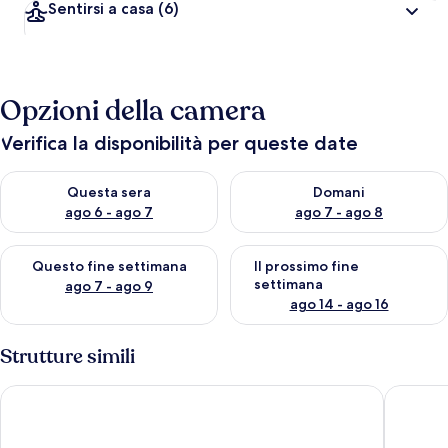
Sentirsi a casa
(6)
Opzioni della camera
Verifica la disponibilità per queste date
Verifica la disponibilità per questa sera, ago 6 - ago 7
Verifica la disponibilità per d
Questa sera
Domani
ago 6 - ago 7
ago 7 - ago 8
Verifica la disponibilità per questo fine settimana, ago 7 - ago
Verifica la disponibilità per il
Questo fine settimana
Il prossimo fine
settimana
ago 7 - ago 9
ago 14 - ago 16
Strutture simili
Hotel Leon
Hotel C