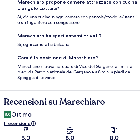
Marechiaro propone camere attrezzate con cucina
o angolo cottura?
Sì, c'è una cucina in ogni camera con pentole/stoviglie/utensili
e un frigorifero con congelatore.
Marechiaro ha spazi esterni privati?
Sì, ogni camera ha balcone.
Com'è la posizione di Marechiaro?
Marechiaro si trova nel cuore di Vico del Gargano, a 1 min. a
piedi da Parco Nazionale del Gargano e a 8 min. a piedi da
Spiaggia di Levante.
Recensioni su Marechiaro
Recensioni
Ottimo
8,0
1 recensione
8,0
8,0
8,0