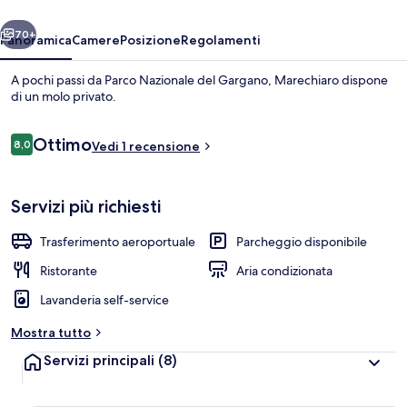
ietro
Avanti
70+
Panoramica
Camere
Posizione
Regolamenti
A pochi passi da Parco Nazionale del Gargano, Marechiaro dispone
di un molo privato.
Recensioni
Ottimo
8,0
Vedi 1 recensione
8,0 su 10
Servizi più richiesti
Ristorazione all'aperto
Trasferimento aeroportuale
Parcheggio disponibile
Ristorante
Aria condizionata
Lavanderia self-service
Mostra tutto
Servizi principali
(8)