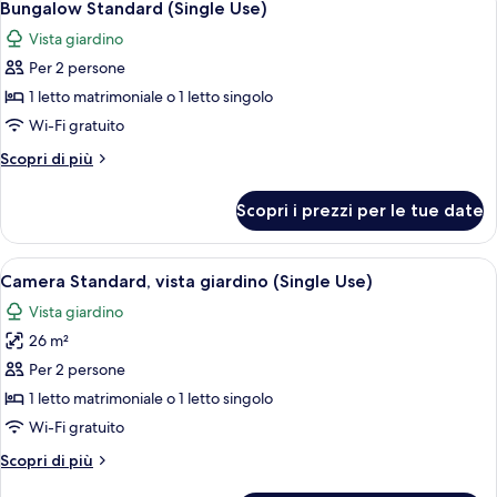
4
(1
Bungalow Standard (Single Use)
tutte
Bathroom)
Vista giardino
le
Per 2 persone
foto
per
1 letto matrimoniale o 1 letto singolo
Bungalow
Wi-Fi gratuito
Standard
Altri
Scopri di più
(Single
dettagli
Use)
per
Scopri i prezzi per le tue date
Bungalow
Standard
(Single
Apri
Una camera d'albergo con due letti, un
4
Use)
Camera Standard, vista giardino (Single Use)
tutte
Vista giardino
le
26 m²
foto
per
Per 2 persone
Camera
1 letto matrimoniale o 1 letto singolo
Standard,
Wi-Fi gratuito
vista
Altri
Scopri di più
giardino
dettagli