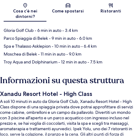
Mappa
Cosa c’è nei
Come spostarsi
Ristoranti
dintorni?
Gloria Golf Club
- 6 min in auto
- 3.4 km
Parco Spiaggia di Belek
- 9 min in auto
- 6.0 km
Spa e Thalasso Asklepion
- 10 min in auto
- 6.4 km
Moschea di Belek
- 11 min in auto
- 9.0 km
Troy Aqua and Dolphinarium
- 12 min in auto
- 7.5 km
Informazioni su questa struttura
Xanadu Resort Hotel - High Class
A soli 10 minuti in auto da Gloria Golf Club, Xanadu Resort Hotel - High
Class dispone di una spiaggia privata dove potrai approfittare di servizi
come cabine, ombrelloni e un campo da pallavolo. Divertiti un mondo
con 3 piscine all'aperto e un parco acquatico con ingresso incluso nel
prezzo e, se hai voglia di coccolarti, visita la spa e scegli tra massaggi,
aromaterapia e trattamenti ayurvedici. Ipek Yolu, uno dei 7 ristoranti in
loco, serve la colazione, il pranzo e la cena. Gli altri punti di forza di