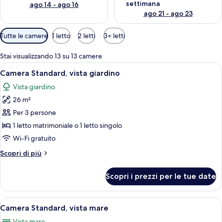
settimana
ago 14 - ago 16
ago 21 - ago 23
Filtri
Tutte le camere
1 letto
2 letti
3+ letti
disponibili
per
Stai visualizzando 13 su 13 camere
le
Apri
Una camera d'albergo con due letti, un
4
Camera Standard, vista giardino
camere
tutte
Vista giardino
le
26 m²
foto
per
Per 3 persone
Camera
1 letto matrimoniale o 1 letto singolo
Standard,
Wi-Fi gratuito
vista
Altri
Scopri di più
giardino
dettagli
per
Scopri i prezzi per le tue date
Camera
Standard,
vista
Apri
Una camera d'albergo con due letti, un
4
giardino
Camera Standard, vista mare
tutte
Vista mare