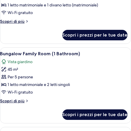
Bungalow
mare
1 letto matrimoniale e 1 divano letto (matrimoniale)
Standard
Wi-Fi gratuito
Altri
Scopri di più
dettagli
per
Scopri i prezzi per le tue date
Bungalow
Standard
Apri
Una camera d'albergo con due letti, u
5
Bungalow Family Room (1 Bathroom)
tutte
Vista giardino
le
45 m²
foto
per
Per 5 persone
Bungalow
1 letto matrimoniale e 2 letti singoli
Family
Wi-Fi gratuito
Room
Altri
Scopri di più
(1
dettagli
Bathroom)
per
Scopri i prezzi per le tue date
Bungalow
Family
Room
Apri
Una camera d'albergo con un letto gran