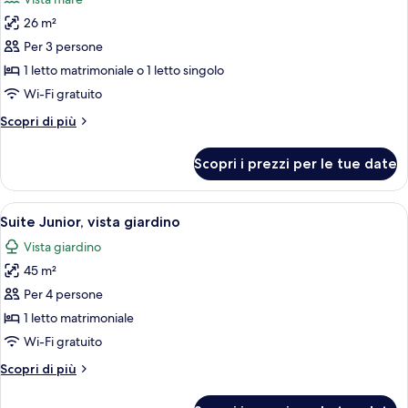
le
26 m²
foto
per
Per 3 persone
Camera
1 letto matrimoniale o 1 letto singolo
Standard,
Wi-Fi gratuito
vista
Altri
Scopri di più
mare
dettagli
per
Scopri i prezzi per le tue date
Camera
Standard,
vista
Apri
Una camera d'albergo con un letto gra
4
mare
Suite Junior, vista giardino
tutte
Vista giardino
le
45 m²
foto
per
Per 4 persone
Suite
1 letto matrimoniale
Junior,
Wi-Fi gratuito
vista
Altri
Scopri di più
giardino
dettagli
per