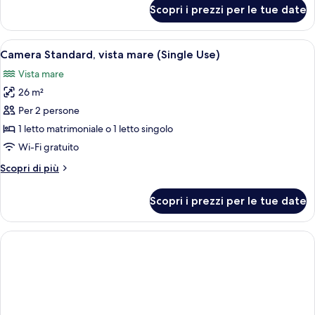
(Single
per
Scopri i prezzi per le tue date
Camera
Use)
Standard,
vista
Apri
Una camera d'albergo con due letti, un
4
giardino
Camera Standard, vista mare (Single Use)
tutte
(Single
Vista mare
Use)
le
26 m²
foto
per
Per 2 persone
Camera
1 letto matrimoniale o 1 letto singolo
Standard,
Wi-Fi gratuito
vista
Altri
Scopri di più
mare
dettagli
(Single
per
Scopri i prezzi per le tue date
Camera
Use)
Standard,
vista
mare
(Single
Use)