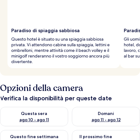
Paradiso di spiaggia sabbiosa
Paradi
Questo hotel è situato su una spiaggia sabbiosa
Gli uomin
privata. Vi attendono cabine sulla spiaggia, lettini e
hotel, d
ombrelloni, mentre attività come il beach volley e il
lavoro, 
minigolf renderanno il vostro soggiorno ancora più
al bar su
divertente.
Opzioni della camera
Verifica la disponibilità per queste date
Verifica la disponibilità per questa sera, ago 10 - ago 11
Verifica la disponibilità per d
Questa sera
Domani
ago 10 - ago 11
ago 11 - ago 12
Verifica la disponibilità per questo fine settimana, ago 14 - ag
Verifica la disponibilità per i
Questo fine settimana
Il prossimo fine