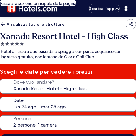
Passa alla sezione principale della pagina
Scarica l’app
Visualizza tutte le strutture
Xanadu Resort Hotel - High Class
Struttura
a
Hotel di lusso a due passi dalla spiaggia con parco acquatico con
5.0
ingresso gratuito, non lontano da Gloria Golf Club
stelle
Scegli le date per vedere i prezzi
Dove vuoi andare?
Date
Persone