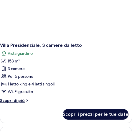
Villa Presidenziale, 3 camere da letto
Vista giardino
153 m²
3 camere
Per 6 persone
1 letto king e 4 letti singoli
Wi-Fi gratuito
Altri
Scopri di più
dettagli
per
Scopri i prezzi per le tue date
Villa
Presidenziale,
3
camere