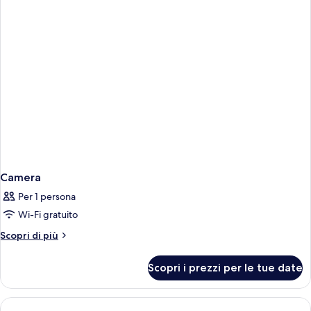
da
letto
Camera
Per 1 persona
Wi-Fi gratuito
Altri
Scopri di più
dettagli
per
Scopri i prezzi per le tue date
Camera