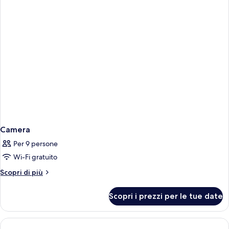
Camera
Per 9 persone
Wi-Fi gratuito
Altri
Scopri di più
dettagli
per
Scopri i prezzi per le tue date
Camera