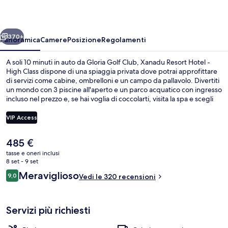
-
High
ietro
Avanti
Class
370+
Panoramica
Camere
Posizione
Regolamenti
A soli 10 minuti in auto da Gloria Golf Club, Xanadu Resort Hotel -
High Class dispone di una spiaggia privata dove potrai approfittare
di servizi come cabine, ombrelloni e un campo da pallavolo. Divertiti
un mondo con 3 piscine all'aperto e un parco acquatico con ingresso
incluso nel prezzo e, se hai voglia di coccolarti, visita la spa e scegli
tra massaggi, aromaterapia e trattamenti ayurvedici. Ipek Yolu, uno
dei 7 ristoranti in loco, serve la colazione, il pranzo e la cena. Gli altri
VIP Access
punti di forza di questo hotel di lusso sono 10 bar/lounge, una
piscina coperta e una discoteca.
Il
485 €
Esterni
prezzo
tasse e oneri inclusi
attuale
8 set - 9 set
è
Recensioni
Meraviglioso
9,0
Vedi le 320 recensioni
485 €
9,0 su 10
Servizi più richiesti