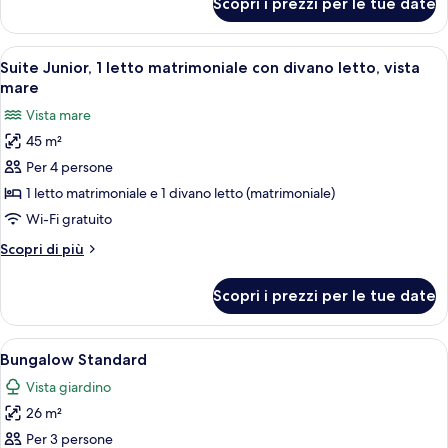
Scopri i prezzi per le tue date
Suite
Junior,
vista
Apri
Una camera d'albergo con un letto gra
4
giardino
Suite Junior, 1 letto matrimoniale con divano letto, vista
tutte
mare
le
Vista mare
foto
45 m²
per
Per 4 persone
Suite
Junior,
1 letto matrimoniale e 1 divano letto (matrimoniale)
1
Wi-Fi gratuito
letto
Altri
Scopri di più
matrimoniale
dettagli
con
per
Scopri i prezzi per le tue date
Suite
divano
Junior,
letto,
1
Apri
Una camera d'albergo con un letto gran
vista
4
letto
Bungalow Standard
tutte
matrimoniale
mare
Vista giardino
con
le
divano
26 m²
foto
letto,
per
Per 3 persone
vista