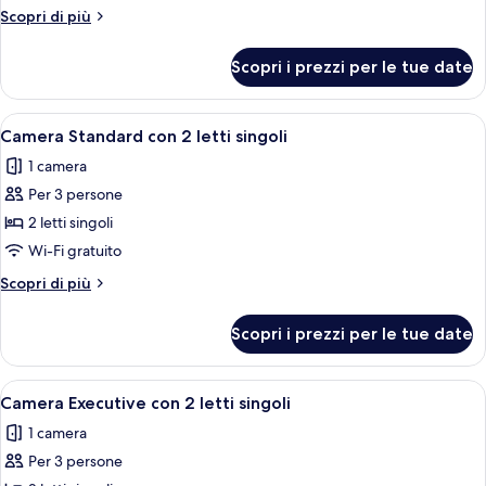
Suite
Altri
Scopri di più
Junior
dettagli
per
Scopri i prezzi per le tue date
Suite
Junior
Apri
Camera d'albergo con due letti, una sc
6
Camera Standard con 2 letti singoli
tutte
1 camera
le
Per 3 persone
foto
per
2 letti singoli
Camera
Wi-Fi gratuito
Standard
Altri
Scopri di più
con
dettagli
2
per
Scopri i prezzi per le tue date
Camera
letti
Standard
singoli
con
Apri
Una camera d'albergo con un letto mat
10
2
Camera Executive con 2 letti singoli
tutte
letti
1 camera
singoli
le
Per 3 persone
foto