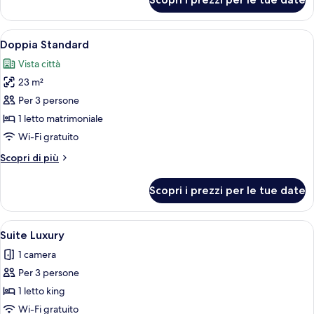
Standard
Twin
Room
Apri
Una moderna camera d'albergo con un 
9
Doppia Standard
tutte
Vista città
le
23 m²
foto
per
Per 3 persone
Doppia
1 letto matrimoniale
Standard
Wi-Fi gratuito
Altri
Scopri di più
dettagli
per
Scopri i prezzi per le tue date
Doppia
Standard
Apri
Una camera da letto con un letto grand
13
Suite Luxury
tutte
1 camera
le
Per 3 persone
foto
per
1 letto king
Suite
Wi-Fi gratuito