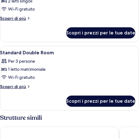
per
2 letti singoli
Camera
Wi-Fi gratuito
Executive
Altri
Scopri di più
con
dettagli
2
per
Scopri i prezzi per le tue date
Camera
letti
Executive
singoli
con
Apri
Una camera d'hotel con un letto, lamp
1
2
Standard Double Room
tutte
letti
Per 3 persone
singoli
le
1 letto matrimoniale
foto
per
Wi-Fi gratuito
Standard
Altri
Scopri di più
Double
dettagli
per
Room
Scopri i prezzi per le tue date
Standard
Double
Room
Strutture simili
Hotel Leo Station et Annexes
Le Merc