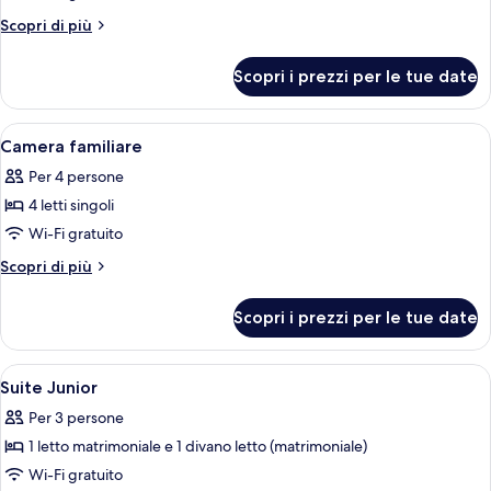
Luxury
Altri
Scopri di più
dettagli
per
Scopri i prezzi per le tue date
Suite
Luxury
Apri
Una camera da letto con soffitto spiov
11
Camera familiare
tutte
Per 4 persone
le
4 letti singoli
foto
per
Wi-Fi gratuito
Camera
Altri
Scopri di più
familiare
dettagli
per
Scopri i prezzi per le tue date
Camera
familiare
Apri
Camera d'albergo con un letto grande
8
Suite Junior
tutte
Per 3 persone
le
1 letto matrimoniale e 1 divano letto (matrimoniale)
foto
per
Wi-Fi gratuito