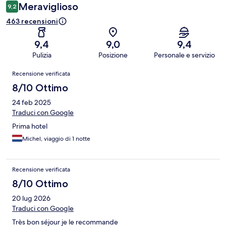
Meraviglioso
9,2
463 recensioni
9,4
9,0
9,4
Pulizia
Posizione
Personale e servizio
Recensioni
Recensione verificata
8/10 Ottimo
24 feb 2025
Traduci con Google
Prima hotel
Michel, viaggio di 1 notte
Recensione verificata
8/10 Ottimo
20 lug 2026
Traduci con Google
Très bon séjour je le recommande