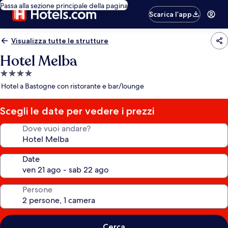
Passa alla sezione principale della pagina
Scarica l’app
Visualizza tutte le strutture
Hotel Melba
Struttura
a
Hotel a Bastogne con ristorante e bar/lounge
4.0
stelle
Scegli le date per vedere i prezzi
Dove vuoi andare?
Date
Persone
Cerca