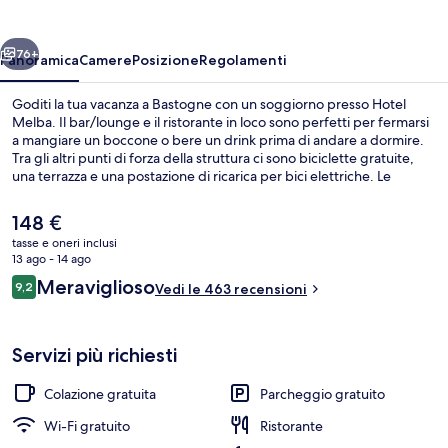
ietro
Avanti
76+
Panoramica
Camere
Posizione
Regolamenti
Goditi la tua vacanza a Bastogne con un soggiorno presso Hotel
Melba. Il bar/lounge e il ristorante in loco sono perfetti per fermarsi
a mangiare un boccone o bere un drink prima di andare a dormire.
Tra gli altri punti di forza della struttura ci sono biciclette gratuite,
una terrazza e una postazione di ricarica per bici elettriche. Le
recensioni degli ospiti lodano il personale gentile della struttura.
Il
148 €
prezzo
tasse e oneri inclusi
attuale
13 ago - 14 ago
Colazione a buffet inclusa, servita tut
è
Recensioni
Meraviglioso
9,2
Vedi le 463 recensioni
148 €
9,2 su 10
Servizi più richiesti
Colazione gratuita
Parcheggio gratuito
Wi-Fi gratuito
Ristorante