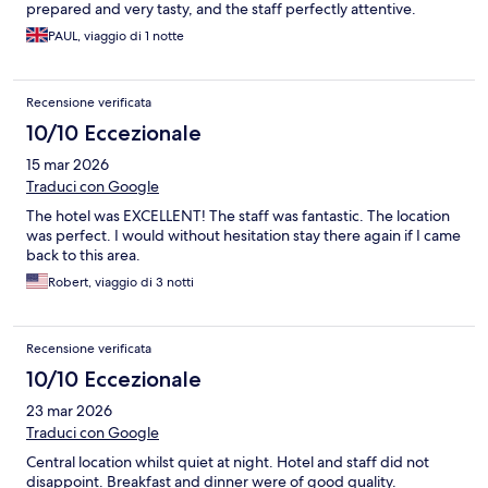
prepared and very tasty, and the staff perfectly attentive.
Breakfast the next morning was excellent and included in the
PAUL, viaggio di 1 notte
price. Parking was free and there are two charging points. Much
nicer stay than the last hotel we used in Bastogne. Unfortunately
during the current heatwave it was lacking air conditioned
Recensione verificata
rooms. I understand this is planned to be retrofitted.
10/10 Eccezionale
15 mar 2026
Traduci con Google
The hotel was EXCELLENT! The staff was fantastic. The location
was perfect. I would without hesitation stay there again if I came
back to this area.
Robert, viaggio di 3 notti
Recensione verificata
10/10 Eccezionale
23 mar 2026
Traduci con Google
Central location whilst quiet at night. Hotel and staff did not
disappoint. Breakfast and dinner were of good quality.