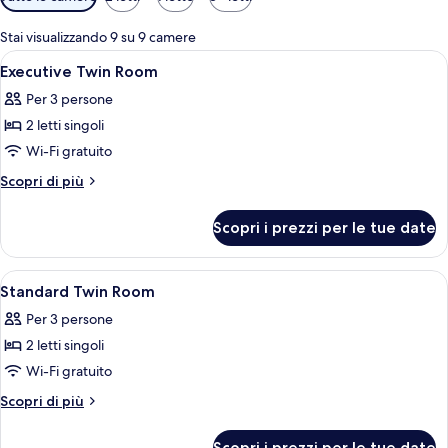
disponibili
per
Stai visualizzando 9 su 9 camere
le
Apri
Una camera d'albergo con un letto, un
3
Executive Twin Room
camere
tutte
Per 3 persone
le
2 letti singoli
foto
per
Wi-Fi gratuito
Executive
Altri
Scopri di più
Twin
dettagli
per
Room
Scopri i prezzi per le tue date
Executive
Twin
Room
Apri
Una camera d'albergo con un letto, una
1
Standard Twin Room
tutte
Per 3 persone
le
2 letti singoli
foto
per
Wi-Fi gratuito
Standard
Altri
Scopri di più
Twin
dettagli
per
Room
Scopri i prezzi per le tue date