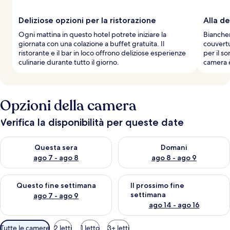
Deliziose opzioni per la ristorazione
Alla de
Ogni mattina in questo hotel potrete iniziare la
Biancheri
giornata con una colazione a buffet gratuita. Il
couvertu
ristorante e il bar in loco offrono deliziose esperienze
per il s
culinarie durante tutto il giorno.
camera è
Opzioni della camera
Verifica la disponibilità per queste date
Verifica la disponibilità per questa sera, ago 7 - ago 8
Verifica la disponibilità per d
Questa sera
Domani
ago 7 - ago 8
ago 8 - ago 9
Verifica la disponibilità per questo fine settimana, ago 7 - ago
Verifica la disponibilità per il
Questo fine settimana
Il prossimo fine
settimana
ago 7 - ago 9
ago 14 - ago 16
Filtri
Tutte le camere
2 letti
1 letto
3+ letti