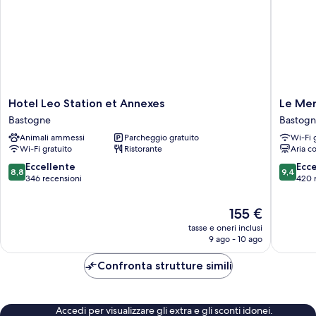
Hotel
Le
Hotel Leo Station et Annexes
Le Me
Leo
Mercen
Bastogne
Bastog
Station
Motel
Animali ammessi
Parcheggio gratuito
Wi-Fi 
et
Bastogn
Wi-Fi gratuito
Ristorante
Aria c
Annexes
Bastogne
8.8
9.4
Eccellente
Ecc
8,8
9,4
su
su
346 recensioni
420 
10,
10,
Eccellente,
Eccezion
Il
155 €
346
420
prezzo
tasse e oneri inclusi
recensioni
recensio
attuale
9 ago - 10 ago
è
155 €
Confronta strutture simili
Accedi per visualizzare gli extra e gli sconti idonei.