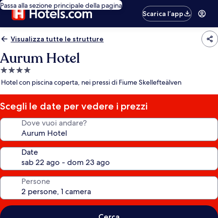
Passa alla sezione principale della pagina
Scarica l’app
Visualizza tutte le strutture
Aurum Hotel
Struttura
a
Hotel con piscina coperta, nei pressi di Fiume Skellefteälven
4.0
stelle
Scegli le date per vedere i prezzi
Dove vuoi andare?
Date
Persone
Cerca