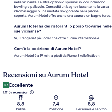
nelle vicinanze. Le altre opzioni disponibili in loco includono
bowling e pallavolo. Concediti un bagno rilassante nella vasca
idromassaggio o una nuotata rinvigorente nella piscina
coperta. Aurum Hotel offre anche una sauna e un bagno turco.
Aurum Hotel ha dei ristoranti o posso trovarne nelle
sue vicinanze?
Sì, Orangeriet på Söder che offre cucina internazionale.
Com'è la posizione di Aurum Hotel?
Aurum Hotel è a 19 min. a piedi da Fiume Skellefteälven.
Recensioni su Aurum Hotel
Recensioni
Eccellente
8,6
1.015 recensioni
8,8
7,4
8,8
Pulizia
Posizione
Personale e servizio