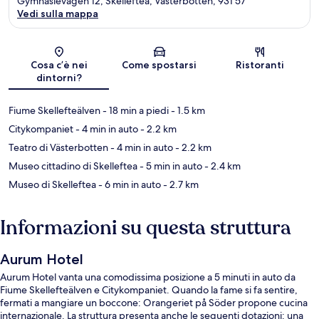
Gymnasievägen 12, Skelleftea, Västerbotten, 931 57
Vedi sulla mappa
Mappa
Cosa c’è nei
Come spostarsi
Ristoranti
dintorni?
Fiume Skellefteälven
- 18 min a piedi
- 1.5 km
Citykompaniet
- 4 min in auto
- 2.2 km
Teatro di Västerbotten
- 4 min in auto
- 2.2 km
Museo cittadino di Skelleftea
- 5 min in auto
- 2.4 km
Museo di Skelleftea
- 6 min in auto
- 2.7 km
Informazioni su questa struttura
Aurum Hotel
Aurum Hotel vanta una comodissima posizione a 5 minuti in auto da
Fiume Skellefteälven e Citykompaniet. Quando la fame si fa sentire,
fermati a mangiare un boccone: Orangeriet på Söder propone cucina
internazionale. La struttura presenta anche le seguenti dotazioni: una