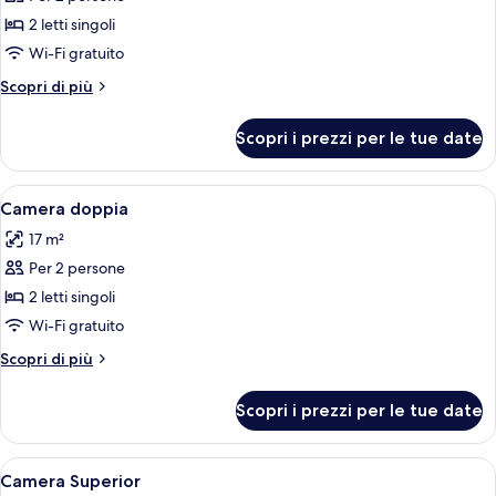
Camera
2 letti singoli
con
Wi-Fi gratuito
2
Altri
Scopri di più
letti
dettagli
singoli
per
Scopri i prezzi per le tue date
Camera
con
2
Apri
Una camera d'hotel con un letto grande
4
letti
Camera doppia
tutte
singoli
17 m²
le
Per 2 persone
foto
per
2 letti singoli
Camera
Wi-Fi gratuito
doppia
Altri
Scopri di più
dettagli
per
Scopri i prezzi per le tue date
Camera
doppia
Apri
Un letto rifatto con cura, copriletto 
7
Camera Superior
tutte