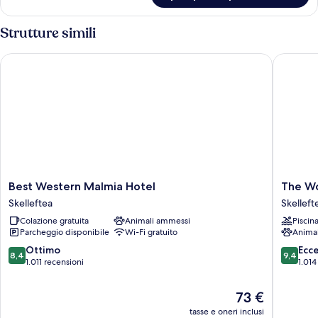
Strutture simili
Best Western Malmia Hotel
The Wood
Best
The
Best Western Malmia Hotel
The Wo
Western
Wood
Skelleftea
Skelleft
Malmia
Hotel
Colazione gratuita
Animali ammessi
Piscin
Hotel
by
Parcheggio disponibile
Wi-Fi gratuito
Anima
Skelleftea
Elite,
Spa
8.4
9.4
Ottimo
Ecc
8,4
9,4
&
su
su
1.011 recensioni
1.014
Resort
10,
10,
Skelleft
Ottimo,
Eccezion
Il
73 €
1.011
1.014
prezzo
tasse e oneri inclusi
recensioni
recensio