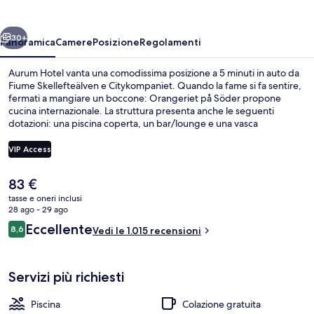
ietro
Avanti
30+
Panoramica
Camere
Posizione
Regolamenti
Aurum Hotel vanta una comodissima posizione a 5 minuti in auto da
Fiume Skellefteälven e Citykompaniet. Quando la fame si fa sentire,
fermati a mangiare un boccone: Orangeriet på Söder propone
cucina internazionale. La struttura presenta anche le seguenti
dotazioni: una piscina coperta, un bar/lounge e una vasca
idromassaggio.
VIP Access
Il
83 €
Terrazza/patio
prezzo
tasse e oneri inclusi
attuale
28 ago - 29 ago
è
Recensioni
Eccellente
8,6
Vedi le 1.015 recensioni
83 €
8,6 su 10
Servizi più richiesti
Piscina
Colazione gratuita