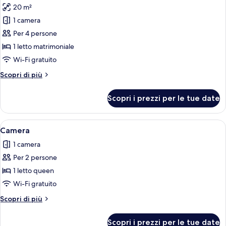
20 m²
le
1 camera
foto
per
Per 4 persone
Camera
1 letto matrimoniale
Superior
Wi-Fi gratuito
Altri
Scopri di più
dettagli
per
Scopri i prezzi per le tue date
Camera
Superior
Apri
Una camera da letto moderna con un le
4
Camera
tutte
1 camera
le
Per 2 persone
foto
per
1 letto queen
Camera
Wi-Fi gratuito
Altri
Scopri di più
dettagli
per
Scopri i prezzi per le tue date
Camera