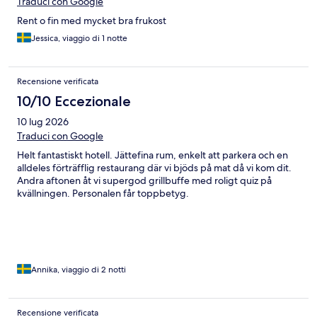
Traduci con Google
Rent o fin med mycket bra frukost
Jessica, viaggio di 1 notte
Recensione verificata
10/10 Eccezionale
10 lug 2026
Traduci con Google
Helt fantastiskt hotell. Jättefina rum, enkelt att parkera och en
alldeles förträfflig restaurang där vi bjöds på mat då vi kom dit.
Andra aftonen åt vi supergod grillbuffe med roligt quiz på
kvällningen. Personalen får toppbetyg.
Annika, viaggio di 2 notti
Recensione verificata