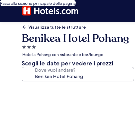
Passa alla sezione principale della pagina
Visualizza tutte le strutture
Benikea Hotel Pohang
Struttura
a
Hotel a Pohang con ristorante e bar/lounge
3.0
Scegli le date per vedere i prezzi
stelle
Dove vuoi andare?
Galleria
fotografica
per
Benikea
Hotel
Pohang