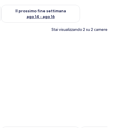
ne settimana, ago 7 - ago 9
Verifica la disponibilità per il prossimo fine settimana, ago 14 
Il prossimo fine settimana
ago 14 - ago 16
Stai visualizzando 2 su 2 camere
a scrivania, una sedia, una televisione e un comodino.