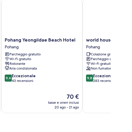
Pohang Yeongildae Beach Hotel
world house
Pohang
world
Pohang Yeongildae Beach Hotel
world house
Yeongildae
house
Pohang
Pohang
Beach
Pohang
Parcheggio gratuito
Colazione gratuita
Hotel
Wi-Fi gratuito
Parcheggio disponibile
Pohang
Ristorante
Wi-Fi gratuito
Aria condizionata
Non fumatori
9.4
9.8
Eccezionale
Eccezionale
9,4
9,8
su
su
43 recensioni
283 recensioni
10,
10,
Eccezionale,
Eccezionale,
Il
70 €
43
283
prezzo
recensioni
recensioni
tasse e oneri inclusi
t
attuale
20 ago - 21 ago
è
70 €