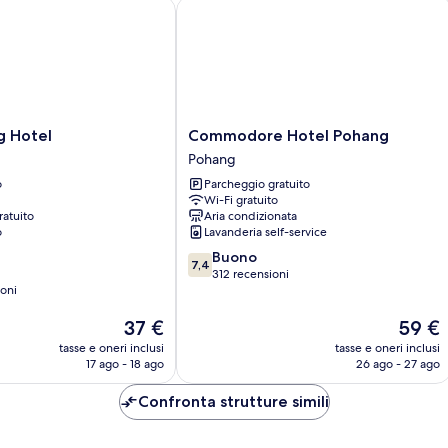
Hotel
Commodore Hotel Pohang
Commodore
g Hotel
Commodore Hotel Pohang
Hotel
Pohang
Pohang
o
Parcheggio gratuito
Pohang
Wi-Fi gratuito
ratuito
Aria condizionata
o
Lavanderia self-service
7.4
Buono
7,4
su
312 recensioni
oni
10,
Buono,
Il
Il
37 €
59 €
312
prezzo
prezzo
recensioni
tasse e oneri inclusi
tasse e oneri inclusi
attuale
attuale
17 ago - 18 ago
26 ago - 27 ago
è
è
37 €
59 €
Confronta strutture simili