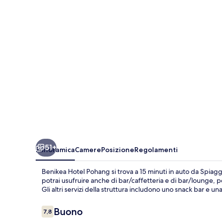
51+
Panoramica
Camere
Posizione
Regolamenti
Benikea Hotel Pohang si trova a 15 minuti in auto da Spiagg
potrai usufruire anche di bar/caffetteria e di bar/lounge, 
Gli altri servizi della struttura includono uno snack bar e una
Recensioni
Buono
7,8
7,8 su 10