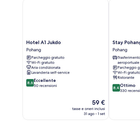
singoli
Hotel A1 Jukdo
Stay Pohang 
Hotel
Stay
Hotel A1 Jukdo
Stay Pohan
A1
Pohang
Pohang
Pohang
Jukdo
Hotel
Parcheggio gratuito
Trasferiment
Pohang
Pohang
Wi-Fi gratuito
aeroportuale
Aria condizionata
Parcheggio g
Lavanderia self-service
Wi-Fi gratuit
Ristorante
8.6
Eccellente
8,6
8.4
Ottimo
su
50 recensioni
8,4
su
330 recensi
10,
10,
Eccellente,
Il
59 €
Ottimo,
50
prezzo
330
recensioni
tasse e oneri inclusi
attuale
recensioni
31 ago - 1 set
è
59 €