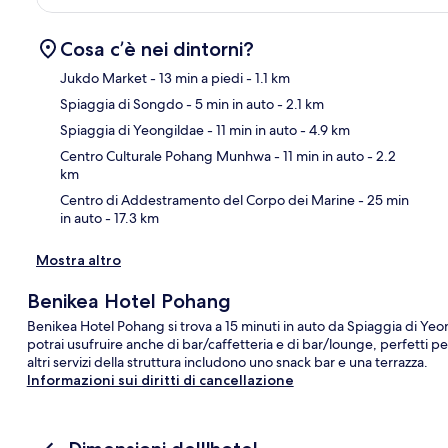
Cosa c’è nei dintorni?
Jukdo Market
- 13 min a piedi
- 1.1 km
Spiaggia di Songdo
- 5 min in auto
- 2.1 km
Ma
Spiaggia di Yeongildae
- 11 min in auto
- 4.9 km
Centro Culturale Pohang Munhwa
- 11 min in auto
- 2.2
km
Centro di Addestramento del Corpo dei Marine
- 25 min
in auto
- 17.3 km
Mostra altro
Benikea Hotel Pohang
Benikea Hotel Pohang si trova a 15 minuti in auto da Spiaggia di Yeo
potrai usufruire anche di bar/caffetteria e di bar/lounge, perfetti p
altri servizi della struttura includono uno snack bar e una terrazza.
Informazioni sui diritti di cancellazione