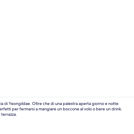
Doppia Standa
ia di Yeongildae. Oltre che di una palestra aperta giorno e notte
perfetti per fermarsi a mangiare un boccone al volo o bere un drink.
 terrazza.
Area fitness